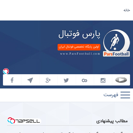
خانه
پارس فوتبال
اولین پایگاه تخصصی فوتبال ایران
www.ParsFootball.com
پارس
فوتبال