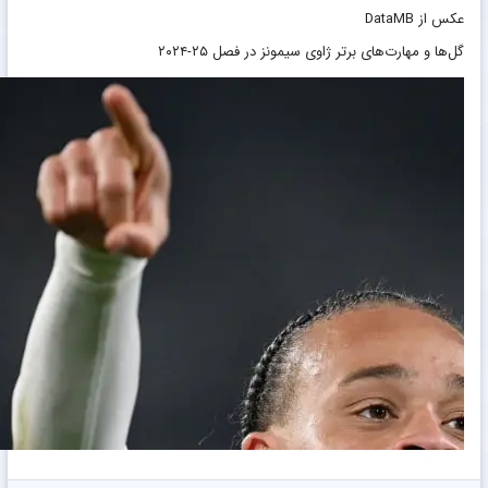
مقایسه داده‌های بازی ژاوی سیمونز (آبی) و جمال موسیالا (قرمز) در فصل
۲۵-۲۰۲۴
هافبک هجومی هلندی در پاس گل، ارسال وحمل توپ آمار بهتری دارد و به
عنوان مثال در دریبل یا پاس کلیدی موسیالا بهتر از اوست
عکس از DataMB
گل‌ها و مهارت‌های برتر ژاوی سیمونز در فصل ۲۵-۲۰۲۴