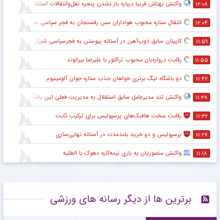
اقدام تحسین برانگیز ستاره خارجی برای استقلال و هواداران
۱۲:۵۱
متلک سنگین پیشکسوت استقلال به اقدام جنجالی مهدی تاج در فدراسیون فوتبال
۱۲:۴۰
توصیه حیاتی پیشکسوت پرسپولیس به ستاره های سرخ + جزئیات
۱۲:۲۹
پرسپولیس پدیده جوان لیگ برتر را شکار کرد + جزئیات
۱۲:۱۶
نظر عجیب پیشکسوت استقلال درباره اوضاع تیم سهراب بختیاری زاده + جزئیات
۱۲:۱۱
واکنش بهتاش فریبا درباره باز نشدن پنجره نقل‌وانتقالات استقلال
۱۲:۰۸
انتقال ستاره محبوب هواداران مس رفسنجان به فجر سپاسی شیراز
۱۲:۰۴
کاپیتان سابق ذوب‌آهن در آستانه پیوستن به فجرسپاسی شیراز
۱۱:۵۹
رقابت دروازه‌بان محبوب تراکتور با علیرضا بیرانوند
۱۱:۵۵
دو باشگاه لیگ برتری خواهان جذب ستاره جوان آلومینیوم
۱۱:۴۲
واکنش تند مدیرعامل سابق استقلال به مدیریت فعلی این باشگاه
۱۱:۳۸
رقابت سخت هافبک‌های پرسپولیس برای ترکیب ثابت
۱۱:۳۲