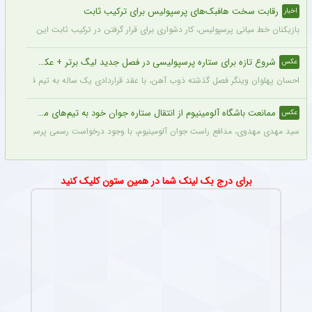
پرسپولیس همچنان برای جذب دانیال ایری از نساجی تلاش می‌کند، اما مخالفت نساجی 
اعلام تیم جدید ستاره محبوب هواداران تیم فوتبال پرسپولیس طی ۴۸ ساعت آینده
اخبار
مرتضی پورعلی‌گنجی مدافع سابق تیم فوتبال پرسپولیس تصمیم خود را برای ادامه فوتبال د
رقابت سخت هافبک‌های پرسپولیس برای ترکیب ثابت
اخبار
بازیکنان خط میانی پرسپولیس، کار دشواری برای قرار گرفتن در ترکیب ثابت این تیم خواه
شروع تازه برای ستاره پرسپولیسی در فصل جدید لیگ برتر + عکس
عکس
احسان پهلوان وینگر فصل گذشته ذوب آهن، با عقد قراردادی یک ساله به تیم فجر شهید
ممانعت باشگاه آلومینیوم از انتقال ستاره جوان خود به تیم‌های مدعی + عکس
عکس
سید مهدی مهدوی، مدافع راست جوان آلومینیوم، با وجود درخواست رسمی پرسپولیس، سپاهان 
برای درج بک لینک شما در همین ستون کلیک کنید