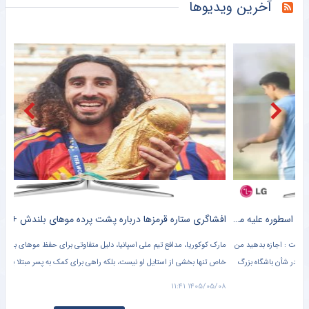
پیکان شکار بزرگش را از پرسپولیس انجام داد
خبرورزشی
اولین واکنش مجازی علیرضا فغانی به حضور در جام جهانی ۲۰۲۶ +عکس
خبرورزشی
ویدیو| زمان جدید آماده نشدن ورزشگاه آزادی و تختی اعلام شد!
خبرورزشی
توافق پاری‌سن‌ژرمن با فران تورس؛ حالا نوبت مذاکره با بارسلوناست
خبرگزاری میزان
بازی‌های سرخابی‌ها به شهرقدس رفت/ استقلال خوزستان به تهران بازگشت
باشگاه خبرنگاران جوان
آخرین ویدیوها
هافبک سابق پرسپولیس در پیکان
خبرانلاین
فنرباغچه مذاکرات را کلید زد؛ ستاره بلژیکی در آستانه ترک ناپولی
خبرورزشی
مربی خارجی استقلال قرادادش را تمدید کرد
خبرورزشی
هدف جدید آرسنال پس از وینیسیوس؛ ستاره یوونتوس در تیررس توپچی‌ها
خبرورزشی
عملکرد فدراسیون بدمینتون در مجمع سالیانه تأیید شد
خبرگزاری دانشجو