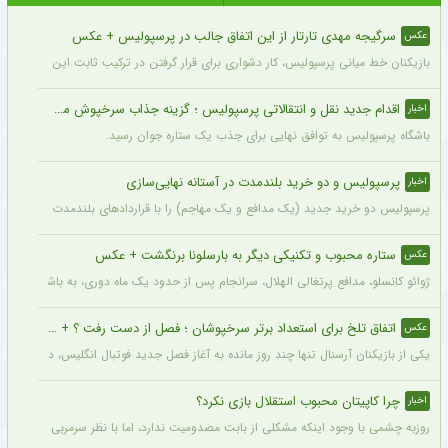
پربیننده ترین
بر اساس توصیه
پربحث ترین ها
آخرین نظرات
سرگیجه مهدی تارتار از این اتفاق جالب در پرسپولیس + عکس
عکس
بازیکنان خط میانی پرسپولیس، کار دشواری برای قرار گرفتن در ترکیب ثابت این تیم خواه
اقدام جدید نقل و انتقالاتی پرسپولیس ؛ گزینه جذاب سرخپوش می شود؟
اخبار
باشگاه پرسپولیس به توافق نهایی برای جذب یک ستاره جوان رسید.
پرسپولیس و دو خرید بلندمدت در آستانه نهایی‌سازی
اخبار
پرسپولیس دو خرید جدید (یک مدافع و یک مهاجم) را با قراردادهای بلندمدت نهایی کرده و ا
ستاره محبوب و تکنیکی دیگر به بارسلونا برنگشت + عکس
عکس
ژوائو کانسلو، مدافع پرتغالی الهلال، سرانجام پس از حدود یک ماه دوری، به باشگاه عربست
اتفاق تلخ برای استعداد برتر سرخپوشان ؛ فصل از دست رفت ؟ + عکس
عکس