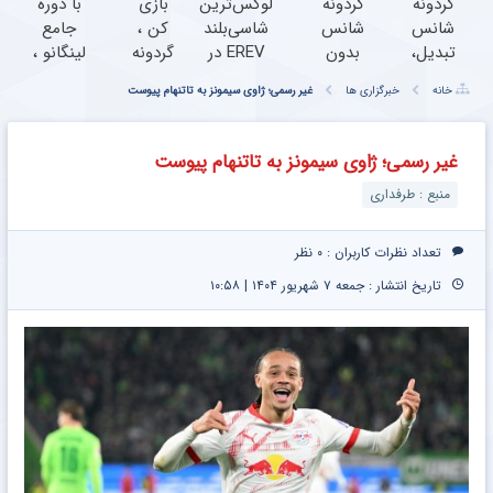
مطالب پیشنهادی
گردونه
گردونه
لوکس‌ترین
بازی
با دوره
شانس
شانس
شاسی‌بلند
کن ،
جامع
تبدیل،
بدون
EREV در
گردونه
لینگانو ،
بچرخون
پوچ از
ایران،
بچرخون
مکالمه
خانه
خبرگزاری ها
غیر رسمی؛ ژاوی سیمونز به تاتنهام پیوست
جایزه
PS5 تا
توسط نیکا
، 1000
انگلیسی
ببر
آیفون17
موتور
دلار
رو حرفه
و بیت
رونمایی
جایزه
ای یاد
غیر رسمی؛ ژاوی سیمونز به تاتنهام پیوست
کوین
شد!
ببر
بگیر
منبع : طرفداری
تعداد نظرات کاربران :
۰ نظر
تاریخ انتشار : جمعه ۷ شهریور ۱۴۰۴ | ۱۰:۵۸