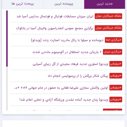
پرسپولیس و دو خرید بلندمدت در آستانه نهایی‌سازی
۱۱:۲۷
واکنش منصوریان به بازی نیمه‌کاره دهوک با الطلبه
۱۱:۱۸
برترین ها از دیگر رسانه های ورزشی
جدید ترین
پربیننده ترین
پربحث ترین ها
ایران میزبان مسابقات فوتبال و فوتسال مدارس آسیا شد
باشگاه خبرنگاران جوان
برگزاری مجمع عمومی کنفدراسیون والیبال آسیا در بانکوک
باشگاه خبرنگاران جوان
دیومانده و سیلوا با رئال مادرید استارت زدند (ویدئو)
خبرگزاری ایلنا
۲ بازیکن جدید استقلال در آلومینیوم ماندنی شدند
خبرگزاری میزان
ویدیو| استوری جدید فرهاد مجیدی از گل زیبای آسیایی
خبرورزشی