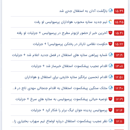
فوتبال ملی
فوتسال
لیگ برتر
استقلال
پرسپولیس
فوتبال جهان
فوتبال اسپانیا
فوتبال انگلیس
فوتبال ایتالیا
فوتبال آلمان
منهای فوتبال
بسکتبال
والیبال
کشتی
ورزش بانوان
گالری عکس
گالری فیلم
دکه
بازگشت آدان به استقلال جدی شد
۱۵:۴۹
تیم جدید ستاره محبوب هواداران پرسپولیس لو رفت
۱۵:۴۵
آخرین خبر از حضور لژیونر مطرح در پرسپولیس + جزئیات لو رفته
۱۵:۴۱
حکومت نظامی تارتار در رختکن پرسپولیس! + جزئیات
۱۵:۲۲
شماره پیراهن ستاره های استقلال در فصل جدید اعلام شد + جزئیات
۱۳:۱۹
اقدام عجیب پیشکسوت استقلال خبرساز شد + جزئیات
۱۳:۰۸