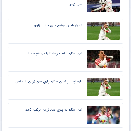
اوج تحقیر برای ژاوی در لندن
رقابت لیورپول با لایپزیش برای جذب ستاره پاری
سن ژرمن
اصرار بایرن مونیخ برای جذب ژاوی
این ستاره فقط بارسلونا را می خواهد !
بارسلونا در کمین ستاره پاری سن ژرمن + عکس