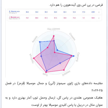
لایپزیش پیوست، در ۷۸ بازی برای ساکسون‌ها آمار ۲۲ گل و ۲۴ پاس گل را به
ثبت رساند. هافبک هجومی ۲۲ ساله هلندی تاکنون ۲۸ بار نیز برای تیم ملی
کشورش به میدان رفته و موفق به زدن ۵ گل شده‌است. سیمونز که قبل از
پیوستن به تیم جوانان پاری سن ژرمن در بارسلونا حضور داشت، سابقه حضور
قرضی در پی اس وی آیندهوون را هم دارد.