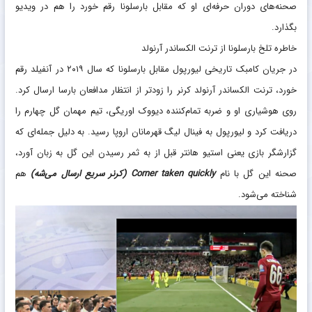
صحنه‌های دوران حرفه‌ای او که مقابل بارسلونا رقم خورد را هم در ویدیو
بگذارد.
خاطره تلخ بارسلونا از ترنت الکساندر آرنولد
در جریان کامبک تاریخی لیورپول مقابل بارسلونا که سال ۲۰۱۹ در آنفیلد رقم
خورد، ترنت الکساندر آرنولد کرنر را زودتر از انتظار مدافعان بارسا ارسال کرد.
روی هوشیاری او و ضربه تمام‌کننده دیووک اوریگی، تیم مهمان گل چهارم را
دریافت کرد و لیورپول به فینال لیگ قهرمانان اروپا رسید. به دلیل جمله‌ای که
گزارشگر بازی یعنی استیو هانتر قبل از به ثمر رسیدن این گل به زبان آورد،
صحنه این گل با نام
Corner taken quickly (کرنر سریع ارسال می‌شه)
هم
شناخته می‌شود.