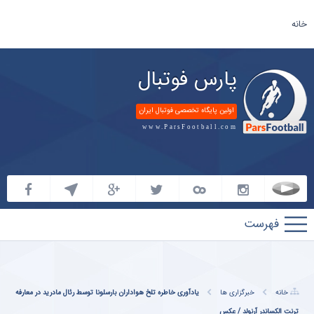
خانه
پارس فوتبال
اولین پایگاه تخصصی فوتبال ایران
www.ParsFootball.com
پارس
فوتبال
خانه
خبرگزاری ها
یادآوری خاطره تلخ هواداران بارسلونا توسط رئال مادرید در معارفه
ترنت الکساندر آرنولد / عکس