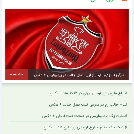
مشاهده
مشا
خبری جدید از ستاره خارجی استقلال برای هواداران رسید + سند
اخراج ملی‌پوش فوتبال ایران در ۱۲ دقیقه! + عکس
اقدام جالب رم در معرفی کیت فصل جدید + عکس
استارت یک پرسپولیسی در صنعت نفت آبادان + عکس
از کیت جذاب تیم مطرح اروپایی رونمایی شد + عکس