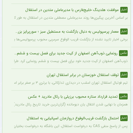
موافقت هلدینگ خلیج‌فارس با مدیرعاملی متدین در استقلال
اخبار
بر اساس آخرین پیگیری‌ها روند مدیرعاملی مصطفی متدین در استقلال به طور کامل طی شد
معمار پرسپولیس به دنبال بازگشت به مستطیل سبز ؛ سورپرایز بزرگ در راه است ؟ + جزئیات
اخبار
برخی اخبار تایید نشده از بازگشت قریب الوقوع سرمربی محبوب پرسپولیسی‌ها به دنیای فو
رونمایی ذوب‌آهن اصفهان از کیت جدید برای فصل بیست و ششم + عکس
عکس
ذوب‌آهن اصفهان از کیت جدید خود برای فصل بیست و ششم رونمایی کرد. طراحی پیراهن با
توقف استقلال خوزستان در برابر استقلال تهران
اخبار
تیم فوتبال استقلال تهران امشب در دیداری تدارکاتی، با برتری ۳ بر صفر برابر استقلال خوزستان، با دبل سعید سحرخیزان و گل یاسر آسانی پیروز شد.
تمدید قرارداد ستاره محبوب برزیلی با رئال مادرید + عکس
عکس
همزمان با نهایی شدن انتقال یان دیومانده (گران‌ترین خرید تاریخ رئال مادرید)، تمدید قرارداد وینیسیو
احتمال بازگشت قریب‌الوقوع دروازه‌بان اسپانیایی به استقلال
اخبار
پس از پاسخ منفی CAS به درخواست استقلال، این باشگاه به درخواست بختیاری‌زاده قصد دارد قرارداد آنتونیو آدان، دروازه‌بان اسپانیایی فصل گذشته، را تمدید کند.