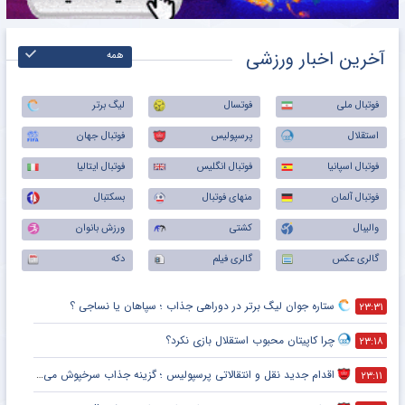
آخرین اخبار ورزشی
همه
فوتبال ملی
فوتسال
لیگ برتر
استقلال
پرسپولیس
فوتبال جهان
فوتبال اسپانیا
فوتبال انگلیس
فوتبال ایتالیا
فوتبال آلمان
منهای فوتبال
بسکتبال
والیبال
کشتی
ورزش بانوان
گالری عکس
گالری فیلم
دکه
ستاره جوان لیگ برتر در دوراهی جذاب ؛ سپاهان یا نساجی ؟
۲۳:۳۱
چرا کاپیتان محبوب استقلال بازی نکرد؟
۲۳:۱۸
اقدام جدید نقل و انتقالاتی پرسپولیس ؛ گزینه جذاب سرخپوش می شود؟
۲۳:۱۱