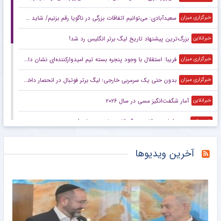
سعیدآبادی: می‌توانیم اتفاقات بزرگی در ناگویا رقم بزنیم/ شاید حریفانم از سبک مبارزه من شگفت‌زده شوند
خبرگزاری میزان
بزرگ‌ترین پیشنهاد تاریخ لیگ برتر انگلیس رد شد!
خبرانلاین
فریبا: استقلال با وجود پنجره بسته تیم امیدوارکننده‌ای نشان داد/ لیگ امسال قابل پیش‌بینی نیست
خبرگزاری میزان
بدون حتی یک سرمربی خارجی؛ لیگ برتر فوتبال در انحصار داخلی‌ها/ فصل آزمون مربیان ایرانی با چاشنی تکرار و فرصت طلایی
خبرگزاری میزان
آمار شگفت‌انگیز مسی در سال ۲۰۲۶
خبرانلاین
ویدیو| شیرین کاری یورگ کلوپ با ترن هوایی!
خبرورزشی
واکنش منصوریان به درگیری در بازی با تیم یحیی/ رفتار زشتی بود مگر ورزش بوکس است؟
خبرورزشی
آخرین ویدیوها
کتک‌کاری شدید در بازی تیم یحیی و علی منصور/ خشم مربیان ایرانی‌ و قرعه خبرساز با رویارویی تلخ!
خبرورزشی
کتک‌کاری شدید بین تیم یحیی و علی منصور/ خشم مربیان ایرانی‌ و قرعه خبرساز با رویارویی تلخ!
خبرورزشی
امیلیانو مارتینز؛ از یک ساندویچ و چمدان شکسته تا قله فوتبال جهان
خبرانلاین