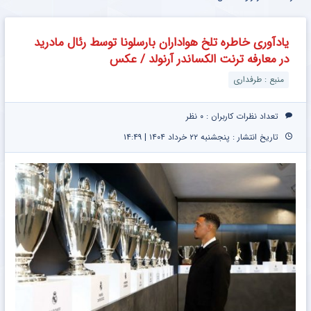
یادآوری خاطره تلخ هواداران بارسلونا توسط رئال مادرید
در معارفه ترنت الکساندر آرنولد / عکس
منبع : طرفداری
تعداد نظرات کاربران :
۰ نظر
تاریخ انتشار : پنجشنبه ۲۲ خرداد ۱۴۰۴ | ۱۴:۴۹