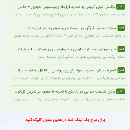
واکنش تونی کروس به تمدید قرارداد وینیسیوس جونیور + عکس
عکس
وینیسیوس جونیور ۲۶ ساله با رئال مادرید برای امضای قراردادی بلندمدت به توافق رسید که او را تا سال ۲۰۳۲ در سانتیاگو برنابئو نگه خواهد داشت و به شایعات درباره احتمال جدایی‌اش از این باشگاه پایان می‌دهد.
ستاره محبوب گل‌گهر در لیست خرید مهدی تارتار قرار ندارد
اخبار
با وجود شایعات، امیر جعفری، مدافع چپ ۲۴ ساله گل‌گهر، در لیست خرید مهدی تارتار قرار ندارد.
خبر مهم درباره ستاره خارجی پرسپولیس برای هواداران + جزئیات
اخبار
ستاره ازبکستانی پرسپولیس هنوز به آمادگی کامل نرسیده است.
انصراف ستاره محبوب هواداران پرسپولیس از انتقال به الطلبه عراق
اخبار
مرتضی پورعلی‌گنجی، مدافع سابق پرسپولیس، با وجود توافق اولیه با علیرضا منصوریان و با
پایان شایعات جدایی دو بازیکن با تجربه با حضور در تمرین گل‌گهر + عکس
عکس
سیامک نعمتی و سیاوش یزدانی پس از شایعات جدایی و غیبت در اردوی تهران، دیروز در ت
برای درج بک لینک شما در همین ستون کلیک کنید