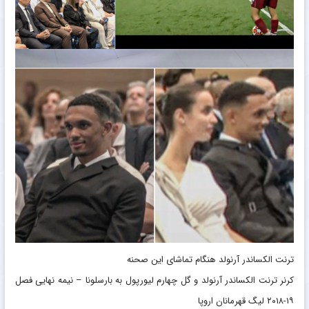
ترنت الکساندر آرنولد هنگام تماشای این صحنه
کرنر ترنت الکساندر آرنولد و گل چهارم لیورپول به بارسلونا – نیمه نهایی فصل
۱۹-۲۰۱۸ لیگ قهرمانان اروپا