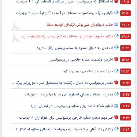
نه استقلال نه پرسپولیس ؛ سردار سرانجام انتخاب کرد !! + جزئیات
۱۸:۱۱
نگرانی بزرگ پیشکسوت استقلال در آستانه آغاز لیگ برتر + جزئیات
۱۷:۵۱
جذب دروازه‌بان ملی‌پوش ترکیه‌ای توسط سلتا
۱۷:۱۲
ستاره محبوب هواداران استقلال به تیم یونانی پانه‌تولیکوس پیوست
۱۷:۰۶
استقلال به دنبال تمدید با ستاره پیشین رئال مادرید
۱۶:۱۲
آخرین وضعیت ستاره خارجی در پرسپولیس
۱۶:۰۸
خرید خبرساز استقلال تیم پیدا کرد
۱۵:۵۴
معمار پرسپولیس به دنبال بازگشت به مستطیل سبز ؛ سورپرایز بزرگ در راه است ؟ + جزئیات
۱۴:۵۹
مدیران استقلال صدای اسطوره آبی ها را درآوردند + جزئیات
۱۴:۴۲
اتفاق شوکه کننده برای ستاره پرسپولیسی در فوتبال اروپا
۱۳:۴۳
خبر مهم درباره ستاره خارجی پرسپولیس برای هواداران + جزئیات
۱۳:۳۷
واکنش تند آقای پیشکسوت به درخواست جنجالی ستاره استقلال + جزئیات
۱۳:۲۸