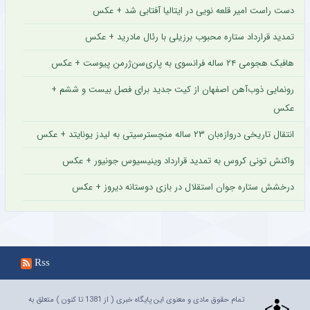
دست راست امیر قلعه نویی در ایتالیا آفتابی شد + عکس
تمدید قرارداد ستاره محبوب برزیلی با رئال مادرید + عکس
هافبک هجومی ۲۴ ساله فرانسوی به پاری‌سن‌ژرمن پیوست + عکس
رونمایی ذوب‌آهن اصفهان از کیت جدید برای فصل بیست و ششم +
عکس
انتقال تاریخی دروازه‌بان ۲۳ ساله منچسترسیتی به لیدز یونایتد + عکس
واکنش تونی کروس به تمدید قرارداد وینیسیوس جونیور + عکس
درخشش ستاره جوان استقلال در بازی دوستانه دیروز + عکس
Rss
تمام حقوق مادی و معنوی این پایگاه خبری ( از 1381 تا کنون ) متعلق به