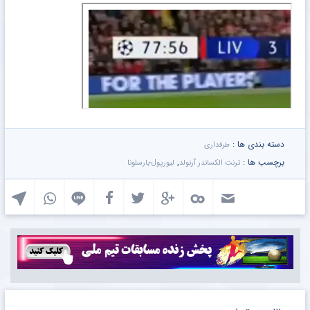
دسته بندی ها :
طرفداری
برچسب ها :
,
ترنت الکساندر آرنولد
لیورپول-بارسلونا