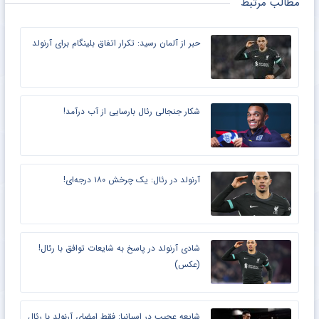
مطالب مرتبط
حبر از آلمان رسید: تکرار اتفاق بلینگام برای آرنولد
شکار جنجالی رئال بارسایی از آب درآمد!
آرنولد در رئال: یک چرخش ۱۸۰ درجه‌ای!
شادی آرنولد در پاسخ به شایعات توافق با رئال!
(عکس)
شایعه عجیب در اسپانیا: فقط امضای آرنولد با رئال