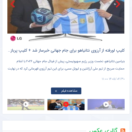
رونالدو و جورجینا در این لوکیشن زیبا عروسی می‌کنند؟ هتلی رویایی با قیمت نجومی و امکانات شگفت‌انگیز +تصاویر
خبرورزشی
تاجرنیا: تعصب رامین رضاییان به پیراهن استقلال را فراموش نمی‌کنیم!
خبرورزشی
کلیپ لورفته از آرزوی نتانیاهو برای جام جهانی خبرساز شد + کلیپ پربازدید
بنیامین نتانیاهو، نخست‌ وزیر رژیم صهیونیستی، پیش از فینال جام جهانی ۲۰۲۶ با اعلام
امیر قلعه‌ نویی سرمربی تیم ملی فوتبال ایران گفت : من هم از
ن تیم آرزوی قهرمانی کرد که در نهایت
رفتنی هستم حالا هر وقت صلاح باشد می رویم.
۱۴۰۵/۰۴/۳۰ ۹:۵۵
مشاهده فیلم
گالری عکس