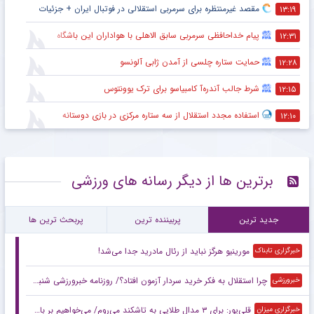
مقصد غیرمنتظره برای سرمربی استقلالی در فوتبال ایران + جزئیات
۱۳:۱۹
پیام خداحافظی سرمربی سابق الاهلی با هواداران این باشگاه
۱۲:۳۱
حمایت ستاره چلسی از آمدن ژابی آلونسو
۱۲:۲۸
شرط جالب آندره‌آ کامبیاسو برای ترک یوونتوس
۱۲:۱۵
استفاده مجدد استقلال از سه ستاره مرکزی در بازی دوستانه
۱۲:۱۰
برترین ها از دیگر رسانه های ورزشی
جدید ترین
پربیننده ترین
پربحث ترین ها
مورینیو هرگز نباید از رئال مادرید جدا می‌شد!
خبرگزاری تابناک
چرا استقلال به فکر خرید سردار آزمون افتاد؟/ روزنامه خبرورزشی شنبه را ببینید
خبرورزشی
قلی‌پور: برای ۳ مدال طلایی به تاشکند می‌روم/ می‌خواهیم بر بام آسیا بایستیم
خبرگزاری میزان