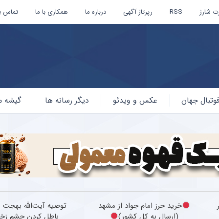
ت شارژ
RSS
رپرتاژ آگهی
درباره ما
همکاری با ما
تماس با
وتبال جهان
عکس و ویدئو
دیگر رسانه ها
گیشه م
ر
خرید حرز امام جواد از مشهد
توصیه آیت‌الله بهجت ب
(ارسال به کل کشور)
باطل کردن چشم زخ