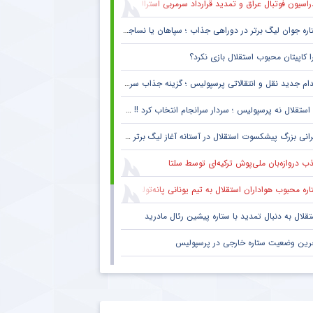
راسیون فوتبال عراق و تمدید قرارداد سرمربی استرالیایی
اره جوان لیگ برتر در دوراهی جذاب ؛ سپاهان یا نساجی ؟
ا کاپیتان محبوب استقلال بازی نکرد؟
ام جدید نقل و انتقالاتی پرسپولیس ؛ گزینه جذاب سرخپوش می شود؟
استقلال نه پرسپولیس ؛ سردار سرانجام انتخاب کرد !! + جزئیات
انی بزرگ پیشکسوت استقلال در آستانه آغاز لیگ برتر + جزئیات
ب دروازه‌بان ملی‌پوش ترکیه‌ای توسط سلتا
ره محبوب هواداران استقلال به تیم یونانی پانه‌تولیکوس پیوست
تقلال به دنبال تمدید با ستاره پیشین رئال مادرید
رین وضعیت ستاره خارجی در پرسپولیس
ید خبرساز استقلال تیم پیدا کرد
ار پرسپولیس به دنبال بازگشت به مستطیل سبز ؛ سورپرایز بزرگ در راه است ؟ + جزئیات