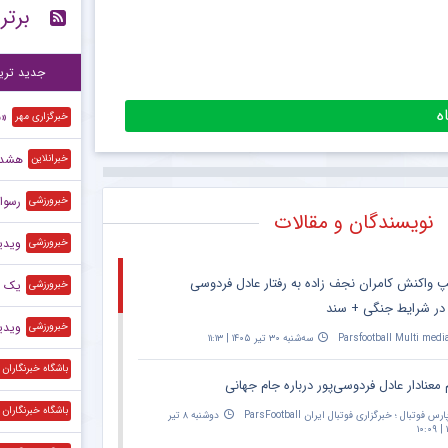
برتر
مد
۱۴:۴۲
ات
۱۳:۴۳
جدید تری
«ف
خبرگزاری مهر
هشدار
خبرانلاین
رسوایی
خبرورزشی
نویسندگان و مقالات
ویدیو
خبرورزشی
پ واکنش کامران نجف زاده به رفتار عادل فردوسی
یک م
خبرورزشی
 در شرایط جنگی + سند
ویدی
خبرورزشی
Parsfootball Multi medi
سه‌شنبه ۳۰ تیر ۱۴۰۵ | ۱۱:۱۳
باشگاه خبرنگاران
 معنادار عادل فردوسی‌پور درباره جام جهانی
باشگاه خبرنگاران
ارس فوتبال ؛ خبرگزاری فوتبال ایران ParsFootball
دوشنبه ۸ تیر
۱