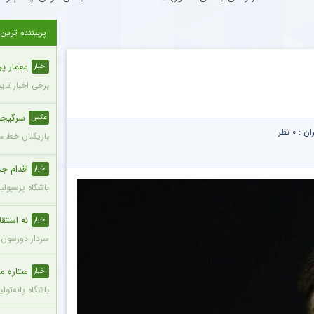
پربیننده ترین
معمار پرسپول
اخبار
برخی اخبار تای
سرگیجه 
عکس
ران :
۰ نظر
بازیکنان خط می
اقدام جدی
اخبار
باشگاه پرسپول
نه استقلا
اخبار
سردار دورسون م
ستاره محب
اخبار
باشگاه پانه‌تولیکوس یونان 