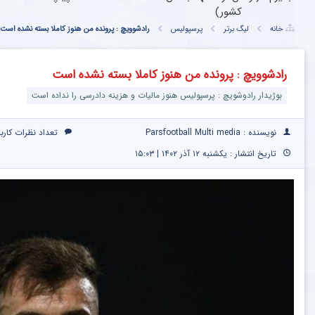
کشور)
خانه
لیگ برتر
پرسپولیس
رادشوویچ : پرونده من هنوز کاملا بسته نشده است
رادشوویچ : پرونده من هنوز کاملا بسته نشده است
بوژیدار رادوشویچ : پرسپولیس هنوز مالیات و هزینه دادرسی را نداده است
نویسنده : Parsfootball Multi media
تعداد نظرات کارب
تاریخ انتشار : یکشنبه ۱۲ آذر ۱۴۰۲ | ۱۵:۰۳