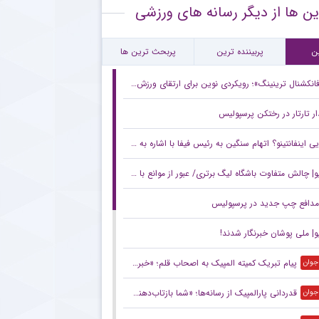
ین ها از دیگر رسانه های ورزشی
یران استقلال صدای اسطوره آبی ها را درآوردند + جزئیات
فاق شوکه کننده برای ستاره پرسپولیسی در فوتبال اروپا
ن
پربیننده ترین
پربحث ترین ها
انکشنال ترینینگ»؛ رویکردی نوین برای ارتقای ورزش قهرمانی ایران
 تارتار در رختکن پرسپولیس
 اینفانتینو؟ اتهام سنگین به رئیس فیفا با اشاره به یک معشوقه!
| چالش متفاوت باشگاه لیگ برتری/ عبور از موانع با چشم بسته!
دافع چپ جدید در پرسپولیس
و| ملی پوشان خبرنگار شدند!
پیام تبریک کمیته المپیک به اصحاب قلم؛ «خبرنگاران یاری‌گر قهرمانان هستند»
 جوان
قدردانی پارالمپیک از رسانه‌ها؛ «شما بازتاب‌دهنده افتخارات ما هستید»
 جوان