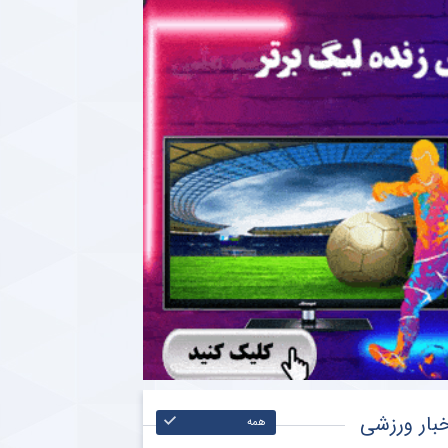
بار ورزشی
همه