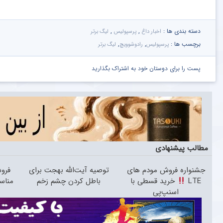
دسته بندی ها :
,
,
اخبار داغ
پرسپولیس
لیگ برتر
برچسب ها :
,
,
پرسپولیس
رادوشوویچ
لیگ برتر
پست را برای دوستان خود به اشتراک بگذارید
مطالب پیشنهادی
جشنواره فروش مودم های
توصیه آیت‌الله بهجت برای
فرو
LTE
خرید قسطی با
باطل کردن چشم زخم
مناس
اسنپ‌پی