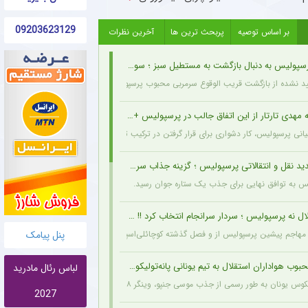
09203623129
بر اساس توصیه
پربحث ترین ها
آخرین نظرات
یس به دنبال بازگشت به مستطیل سبز ؛ سورپرایز بزرگ در راه است ؟ + جزئیات
ید نشده از بازگشت قریب الوقوع سرمربی محبوب پرسپولیسی‌ها به دنیای فوتبال خبر می‌دهد.
مهدی تارتار از این اتفاق جالب در پرسپولیس + عکس
انی پرسپولیس، کار دشواری برای قرار گرفتن در ترکیب ثابت این تیم خواهند داشت.
د نقل و انتقالاتی پرسپولیس ؛ گزینه جذاب سرخپوش می شود؟
یس به توافق نهایی برای جذب یک ستاره جوان رسید.
ل نه پرسپولیس ؛ سردار سرانجام انتخاب کرد !! + جزئیات
پنل پیامک
هاجم پیشین پرسپولیس از و فصل گذشته کوچائلی‌اسپور، با قراردادی یک‌ساله به تیم گازیانت
وب هواداران استقلال به تیم یونانی پانه‌تولیکوس پیوست
لباس رئال مادرید
به طور رسمی از جذب موسی جنپو، وینگر ۲۸ ساله مالیایی سابق استقلال، با قراردادی دو ساله خبر داد.
2027