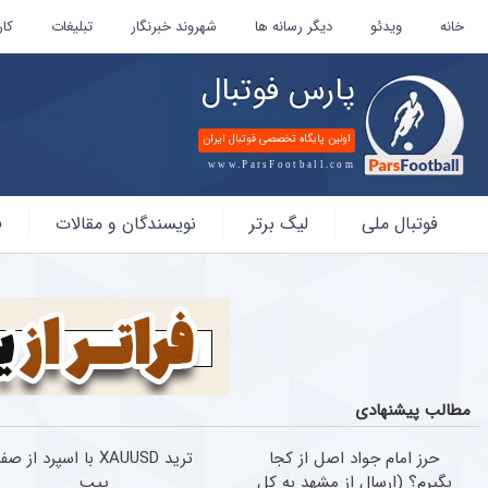
خانه
ویدئو
دیگر رسانه ها
شهروند خبرنگار
تبلیغات
کار
پارس فوتبال
اولین پایگاه تخصصی فوتبال ایران
www.ParsFootball.com
پارس
فوتبال ملی
لیگ برتر
نویسندگان و مقالات
ف
فوتبال
مطالب پیشنهادی
حرز امام جواد اصل از کجا
ترید XAUUSD با اسپرد از صف
بگیرم؟ (ارسال از مشهد به کل
پیپ