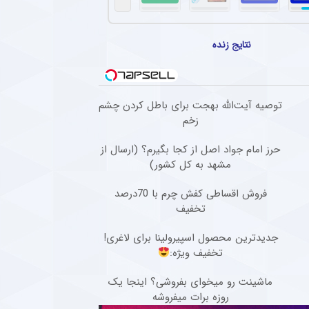
حبوب و تکنیکی دیگر به بارسلونا برنگشت + عکس
مدافع پرتغالی الهلال، سرانجام پس از حدود یک ماه دوری، به باشگاه عربستانی بازگشت.
نتایج زنده
خ برای استعداد برتر سرخپوشان ؛ فصل از دست رفت ؟ + عکس
ن آرسنال تنها چند روز مانده به آغاز فصل جدید فوتبال انگلیس، دچار مصدومیتی بسیار تلخ و
ساز استقلال تیم پیدا کرد
توصیه آیت‌الله بهجت برای باطل کردن چشم
زخم
نگر سابق استقلال، پس از جدایی از این تیم به پانتولیکوس یونان ملحق شد. او در دوران ح
حرز امام جواد اصل از کجا بگیرم؟ (ارسال از
ت امیر قلعه نویی در ایتالیا آفتابی شد + عکس
مشهد به کل کشور)
ی مربی پیشین تیم ملی ایران، حالا یکی از اعضای کادر فنی روبرتو مانچینی در ایتالیا خواهد بود.
فروش اقساطی کفش چرم با 70درصد
تخفیف
جدیدترین محصول اسپیرولینا برای لاغری!
تخفیف ویژه:
ماشینت رو میخوای بفروشی؟ اینجا یک
روزه برات میفروشه