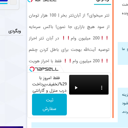
ستاره م
عکس
اخت
ژوائو کانسلو، 
نده
تتر میخوای؟ از آبان‌تتر بخر | 100 هزار تومان
هم جایزه بگیر
اتفاق تل
عکس
از سود هیچ بازاری جا نمون! باکس سرمایه
یکی از بازیکنا
وبگردی
گذاری آبان تتر
200 میلیون وام
در آبان تتر احراز
خرید خبر
اخبار
هویت کن
 ما
توصیه آیت‌الله بهجت برای باطل کردن چشم
موسی جنپو، وی
زخم
200 میلیون وام
فقط با احراز هویت
دست راس
عکس
آنتونیو گالیارد
فقط امروز با
29%تخفیف،پرداخت
درب منزل و گارانتی
ینه
تعویض چراغ 40
ثبت
وات بخر
شود
سفارش
ده،