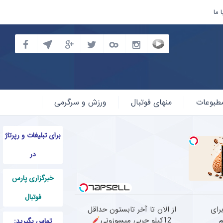
 ما
طبوعات
منهای فوتبال
ورزش و سرگرمی
برای تبلیغات و رپرتاژ
در
خبرگزاری پارس
فوتبال
رای
از الان تا آخر تابستون حداقل
م
12کیلو چربی میسوزونی
تماس بگیرید: