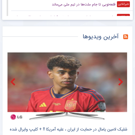
قلعه‌نویی تا جام ملت‌ها در تیم ملی می‌ماند
خبرانلاین
جلسه مهم در سپاهان؛ صحبت‌های نویدکیا با دو ستاره مدنظر پرسپولیس و تراکتور
خبرانلاین
رفتار عجیب و جنجالی وینیسیوس در اینستاگرام؛ ستاره رئال مادرید تمام پست‌هایش را پاک کرد! +عکس
خبرورزشی
آخرین ویدیوها
آقای رضاییان؛ حتی با درخشش در جام جهانی قیمت شما ۴۸٬۰۰۰٬۰۰۰٬۰۰۰ تومان است نه ۲۵۰٬۰۰۰٬۰۰۰٬۰۰۰/ قمار رامین جواب نداد؛ از این‌جا رانده از آن‌جا مانده! +عکس
خبرورزشی
رسمی؛ امید عالیشاه به گل گهر سیرجان پیوست
خبرگزاری دانشجو
فیفا توهین‌کنندگان به اینفانتینو را تهدید کرد
خبرگزاری تابناک
ایران به‌دنبال میزبانی از جام باشگاه‌های فوتسال آسیا
خبرگزاری مهر
حقوق چند میلیاردی، پاداش سقوط به لیگ یک!
خبرانلاین
کلیپ دیده نشده از وحشت خنده دار برادر کوچک یامال از لولوی تیم ملی اسپانیا + سند
شلیک لامین یامال در حمایت از ایران ، علیه آمریکا !! + کلیپ وایرال شده