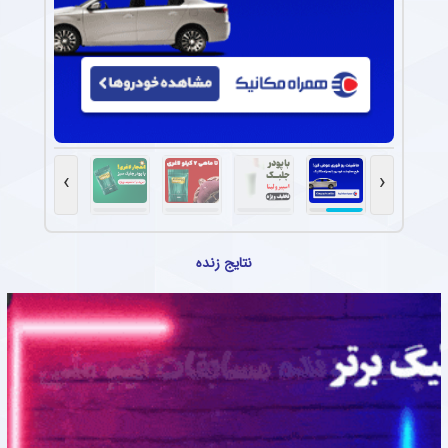
›
‹
نتایج زنده