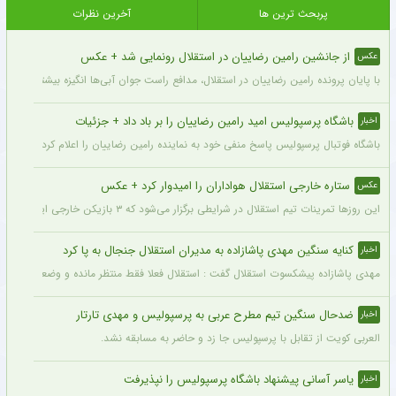
پربحث ترین ها
آخرین نظرات
از جانشین رامین رضاییان در استقلال رونمایی شد + عکس
عکس
با پایان پرونده رامین رضاییان در استقلال، مدافع راست جوان آبی‌ها انگیزه بیشتری برای
باشگاه پرسپولیس امید رامین رضاییان را بر باد داد + جزئیات
اخبار
باشگاه فوتبال پرسپولیس پاسخ منفی خود به نماینده رامین رضاییان را اعلام کرد.
ستاره خارجی استقلال هواداران را امیدوار کرد + عکس
عکس
این روزها تمرینات تیم استقلال در شرایطی برگزار می‌شود که ۳ بازیکن خارجی این تیم با قدرت در کنار دیگر بازیکنان داخلی استقلال مشغول تمرین کردن هستند.
کنایه سنگین مهدی پاشازاده به مدیران استقلال جنجال به پا کرد
اخبار
مهدی پاشازاده پیشکسوت استقلال گفت : استقلال فعلا فقط منتظر مانده و وضعیت مدیر
ضدحال سنگین تیم مطرح عربی به پرسپولیس و مهدی تارتار
اخبار
العربی کویت از تقابل با پرسپولیس جا زد و حاضر به مسابقه نشد.
یاسر آسانی پیشنهاد باشگاه پرسپولیس را نپذیرفت
اخبار