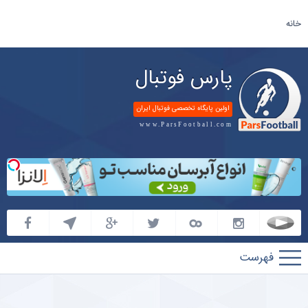
خانه
پارس فوتبال
اولین پایگاه تخصصی فوتبال ایران
www.ParsFootball.com
پارس
فوتبال