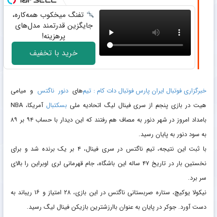
تفنگ میخکوب همه‌کاره،
جایگزین قدرتمند مدل‌های
پرهزینه!
خرید با تخفیف
خبرگزاری فوتبال ایران پارس فوتبال دات کام :
تیم‌
های
دنور
ناگتس
و میامی
هیت در بازی پنجم از سری فینال لیگ اتحادیه ملی
بسکتبال
آمریکا، NBA
بامداد امروز در شهر دنور به مصاف هم رفتند که این دیدار با حساب ۹۴ بر ۸۹
به سود دنور به پایان رسید.
با ثبت این نتیجه، تیم ناگتس در سری فینال، ۴ بر یک برنده شد و برای
نخستین بار در تاریخ ۴۷ ساله این باشگاه، جام قهرمانی لری اوبراین را بالای
سر برد.
نیکولا یوکیچ، ستاره صربستانی ناگتس در این بازی، ۲۸ امتیاز و ۱۶ ریباند به
دست آورد. جوکر در پایان به عنوان باارزشترین بازیکن فینال لیگ رسید.