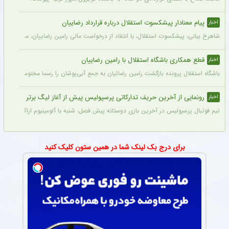
پیام معنادار پیشکسوت استقلال درباره قرارداد رضاییان
اخبار
شاهرخ بیانی، پیشکسوت استقلال، با انتقاد از درخواست مالی رامین رضاییان، مدعی شد ای
قطع همکاری باشگاه استقلال با رامین رضاییان
اخبار
باشگاه استقلال پرونده بازگشت رامین رضائیان به جمع آبی‌پوشان را رسما مختومه اعلام کرد
رونمایی از آخرین حریف تدارکاتی پرسپولیس پیش از آغاز لیگ برتر
اخبار
تیم فوتبال پرسپولیس در آخرین بازی دوستانه پیش فصل، شنبه با آلومینیوم اراک دیدار می‌
برای درج بک لینک شما در همین ستون کلیک کنید