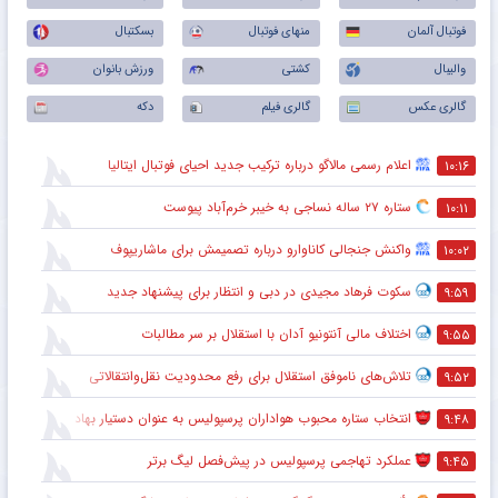
فوتبال آلمان
منهای فوتبال
بسکتبال
والیبال
کشتی
ورزش بانوان
گالری عکس
گالری فیلم
دکه
اعلام رسمی مالاگو درباره ترکیب جدید احیای فوتبال ایتالیا
۱۰:۱۶
ستاره ۲۷ ساله نساجی به خیبر خرم‌آباد پیوست
۱۰:۱۱
واکنش جنجالی کاناوارو درباره تصمیمش برای ماشاریپوف
۱۰:۰۲
سکوت فرهاد مجیدی در دبی و انتظار برای پیشنهاد جدید
۹:۵۹
اختلاف مالی آنتونیو آدان با استقلال بر سر مطالبات
۹:۵۵
تلاش‌های ناموفق استقلال برای رفع محدودیت نقل‌وانتقالاتی
۹:۵۲
انتخاب ستاره محبوب هواداران پرسپولیس به عنوان دستیار بهادر عبدی
۹:۴۸
عملکرد تهاجمی پرسپولیس در پیش‌فصل لیگ برتر
۹:۴۵