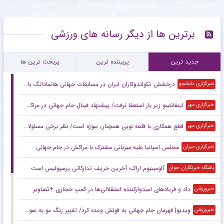
برترین ها از دیگر رسانه های ورزشی
جدید ترین
پربیننده ترین
پربحث ترین ها
درخشش تکواندوکاران ایران در مسابقات جهانی هانمادانگ با کسب ۲۶ مدال
خبرگزاری دانشجو
اینفانتینو زیر بار استعفا نرفت/ پیشنهاد فینال جام جهانی در مراکش
خبرگزاری مهر
قطع همکاری با قلعه نویی همچنان سوژه است/ نظر برخی مسئولان تغییر کرد!
خبرگزاری مهر
مجلس اسپانیا علیه میزبانی مشترک با مراکش در جام جهانی
خبرگزاری میزان
آلومینیوم اراک؛ آخرین حریف تدارکاتی پرسپولیس است
باشگاه خبرنگاران جوان
داد و فریادهای امیدوارکننده استقلالی‌ها در کمپ حجازی +تصاویر
خبرورزشی
ویدیو| قهرمان جام جهانی به قولش وعده کرد/ تغییر رنگ مو به صورتی!
خبرورزشی