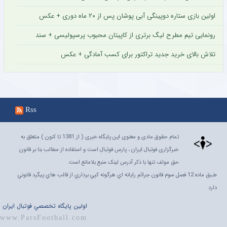
اولین بازی ستاره دوپینگی آبی پوشان پس از ۲۰ ماه دوری + عکس
رونمایی تیم مطرح لیگ برتری از کاپیتان محبوب پرسپولیسی + سند
تلاش بالای خرید جدید تراکتور برای کسب آمادگی + عکس
Rss
تمام حقوق مادی و معنوی این پایگاه خبری ( از 1381 تا کنون ) متعلق به
خبرگزاری فوتبال ایران ، پارس فوتبال است و استفاده از مطالب بنا بر قانون
حق مولف تنها با ذکر آدرس لینک منبع بلامانع است.
طـبق ماده 12 فصل سوم قانون جرائم رايانه اي هرگونه کپي برداري از قالب هاي پيگرد قانوني
دارد
اولين پايگاه تخصصي فوتبال ايران
www.ParsFootball.com