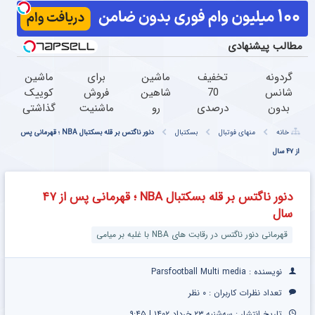
مطالب پیشنهادی
گردونه
تخفیف
ماشین
برای
ماشین
شانس
70
شاهین
فروش
کوییک
بدون
درصدی
رو
ماشنیت
گذاشتی
پوچ از
روی همه
میخوای
نیاز به
برای
خانه
منهای فوتبال
بسکتبال
دنور ناگتس بر قله بسکتبال NBA ؛ قهرمانی پس
PS5 تا
محصولات
بفروشی
آگهی
فروش
از ۴۷ سال
آیفون17
مونو چرم
؟ اینجا
نیست |
؟ اینجا
و بیت
بدون
اینجا
سریع و
کوین
آگهی،
راحت
راحت
دنور ناگتس بر قله بسکتبال NBA ؛ قهرمانی پس از ۴۷
چند
بفروشش
بفروش
سال
ساعته
بفروشش
قهرمانی دنور ناگتس در رقابت های NBA با غلبه بر میامی
نویسنده : Parsfootball Multi media
تعداد نظرات کاربران :
۰ نظر
تاریخ انتشار : سه‌شنبه ۲۳ خرداد ۱۴۰۲ | ۹:۴۵