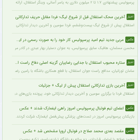
پرسپولیس پیشنهادی ۱.۷ تا ۲ میلیون دلاری به یاسر آسانی، وینگر استقلال، ارائه کرد، اما او نپذیرفت. آسانی تأکید کرد در فوتبال ایران فقط برای استقلال بازی خواهد کرد.
آخرین محک استقلال قبل از شروع لیگ؛ فردا مقابل حریف تدارکاتی
اخبار
استقلال پیش از شروع لیگ بیست‌وششم، فردا سومین و آخرین دیدار تدارکاتی خود را برگزا
مربی جدید تیم امید پرسپولیس کار خود را به صورت رسمی در این باشگاه آغاز کرد + عکس
عکس
محسن مسلمان، هافبک سابق پرسپولیس، به عنوان دستیار بهار عبدی در کادر مربیگری تی
ستاره محبوب استقلال با جدایی رضاییان گزینه اصلی دفاع راست این تیم
اخبار
سامان تورانیان، مدافع راست جوان استقلال، با قطع همکاری باشگاه با رامین رضاییان، شا
آخرین بازی تدارکاتی استقلال پیش از لیگ + جزئیات
اخبار
استقلال فردا با برگزاری سومین و آخرین دیدار تدارکاتی خود، پرونده بازی‌های دوستانه 
اعضای تیم فوتبال پرسپولیس امروز راهی ایفمارک شدند + عکس
عکس
بازیکنان پرسپولیس امروز در تست‌های پزشکی پیش‌فصل ایفمارک شرکت کردند. این تست‌
مقصد بعدی محمد صلاح در فوتبال اروپا مشخص شد + عکس
عکس
محمد صلاح با امضای قراردادی دو ساله به باشگاه ترابزون‌اسپور ترکیه پیوست.