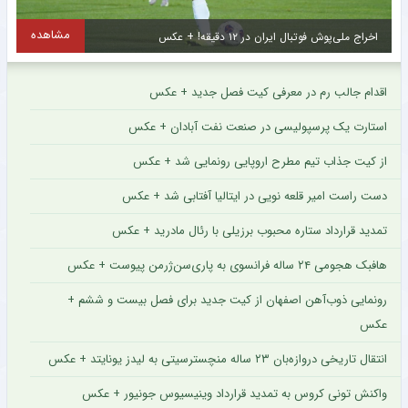
مشاهده
اتفاق تلخ برای استعداد برتر سرخپوشان ؛ فصل از دست رفت ؟ + عکس
س
اقدام جالب رم در معرفی کیت فصل جدید + عکس
استارت یک پرسپولیسی در صنعت نفت آبادان + عکس
از کیت جذاب تیم مطرح اروپایی رونمایی شد + عکس
دست راست امیر قلعه نویی در ایتالیا آفتابی شد + عکس
تمدید قرارداد ستاره محبوب برزیلی با رئال مادرید + عکس
هافبک هجومی ۲۴ ساله فرانسوی به پاری‌سن‌ژرمن پیوست + عکس
رونمایی ذوب‌آهن اصفهان از کیت جدید برای فصل بیست و ششم +
عکس
انتقال تاریخی دروازه‌بان ۲۳ ساله منچسترسیتی به لیدز یونایتد + عکس
واکنش تونی کروس به تمدید قرارداد وینیسیوس جونیور + عکس