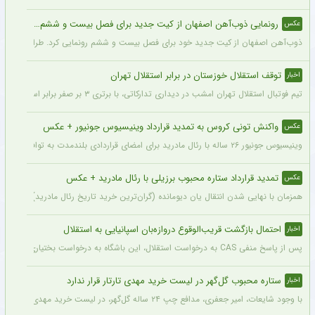
رونمایی ذوب‌آهن اصفهان از کیت جدید برای فصل بیست و ششم + عکس
عکس
ذوب‌آهن اصفهان از کیت جدید خود برای فصل بیست و ششم رونمایی کرد. طراحی پیراهن با
توقف استقلال خوزستان در برابر استقلال تهران
اخبار
تیم فوتبال استقلال تهران امشب در دیداری تدارکاتی، با برتری ۳ بر صفر برابر استقلال خوزستان، با دبل سعید سحرخیزان و گل یاسر آسانی پیروز شد.
واکنش تونی کروس به تمدید قرارداد وینیسیوس جونیور + عکس
عکس
وینیسیوس جونیور ۲۶ ساله با رئال مادرید برای امضای قراردادی بلندمدت به توافق رسید که او را تا سال ۲۰۳۲ در سانتیاگو برنابئو نگه خواهد داشت و به شایعات درباره احتمال جدایی‌اش از این باشگاه پایان می‌دهد.
تمدید قرارداد ستاره محبوب برزیلی با رئال مادرید + عکس
عکس
همزمان با نهایی شدن انتقال یان دیومانده (گران‌ترین خرید تاریخ رئال مادرید)، تمدید قرارداد وینیسیو
احتمال بازگشت قریب‌الوقوع دروازه‌بان اسپانیایی به استقلال
اخبار
پس از پاسخ منفی CAS به درخواست استقلال، این باشگاه به درخواست بختیاری‌زاده قصد دارد قرارداد آنتونیو آدان، دروازه‌بان اسپانیایی فصل گذشته، را تمدید کند.
ستاره محبوب گل‌گهر در لیست خرید مهدی تارتار قرار ندارد
اخبار
با وجود شایعات، امیر جعفری، مدافع چپ ۲۴ ساله گل‌گهر، در لیست خرید مهدی تارتار قرار ندارد.