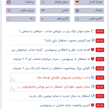
فوتبال آلمان
منهای فوتبال
بسکتبال
والیبال
کشتی
ورزش بانوان
گالری عکس
گالری فیلم
دکه
ستاره جوان لیگ برتر در دوراهی جذاب ؛ سپاهان یا نساجی ؟
۲۳:۳۱
چرا کاپیتان محبوب استقلال بازی نکرد؟
۲۳:۱۸
اقدام جدید نقل و انتقالاتی پرسپولیس ؛ گزینه جذاب سرخپوش می شود؟
۲۳:۱۱
نه استقلال نه پرسپولیس ؛ سردار سرانجام انتخاب کرد !! + جزئیات
۱۸:۱۱
نگرانی بزرگ پیشکسوت استقلال در آستانه آغاز لیگ برتر + جزئیات
۱۷:۵۱
جذب دروازه‌بان ملی‌پوش ترکیه‌ای توسط سلتا
۱۷:۱۲
ستاره محبوب هواداران استقلال به تیم یونانی پانه‌تولیکوس پیوست
۱۷:۰۶
استقلال به دنبال تمدید با ستاره پیشین رئال مادرید
۱۶:۱۲
آخرین وضعیت ستاره خارجی در پرسپولیس
۱۶:۰۸