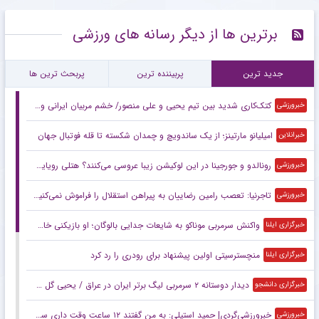
برترین ها از دیگر رسانه های ورزشی
جدید ترین
پربیننده ترین
پربحث ترین ها
کتک‌کاری شدید بین تیم یحیی و علی منصور/ خشم مربیان ایرانی‌ و قرعه خبرساز با رویارویی تلخ!
خبرورزشی
امیلیانو مارتینز؛ از یک ساندویچ و چمدان شکسته تا قله فوتبال جهان
خبرانلاین
رونالدو و جورجینا در این لوکیشن زیبا عروسی می‌کنند؟ هتلی رویایی با قیمت نجومی و امکانات شگفت‌انگیز +تصاویر
خبرورزشی
تاجرنیا: تعصب رامین رضاییان به پیراهن استقلال را فراموش نمی‌کنیم!
خبرورزشی
واکنش سرمربی موناکو به شایعات جدایی بالوگان؛ او بازیکنی خاص است
خبرگزاری ایلنا
منچسترسیتی اولین پیشنهاد برای رودری را رد کرد
خبرگزاری ایلنا
دیدار دوستانه ۲ سرمربی لیگ برتر ایران در عراق / یحیی گل محمدی و علیرضا منصوریان باز به هم رسیدند+ عکس
خبرگزاری دانشجو
خبرورزشی‌گردی| حمید استیلی: به من گفتند ۱۲ ساعت وقت داری سرمربی پرسپولیس شوی/ علی دایی در مورد خیلی چیزها اشتباه می‌کند!
خبرورزشی