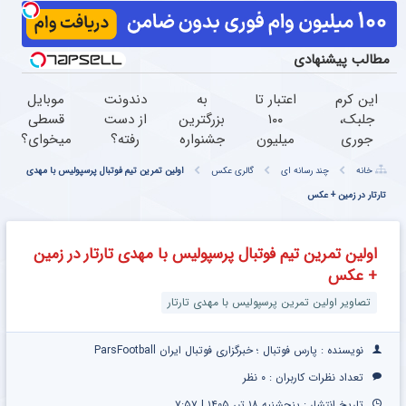
مطالب پیشنهادی
این کرم
اعتبار تا
به
دندونت
موبایل
جلبک،
۱۰۰
بزرگترین
از دست
قسطی
جوری
میلیون
جشنواره
رفته؟
میخوای؟
چروکاتو
تومان
ایمپلنت
وقت
بخرش
خانه
چند رسانه ای
گالری عکس
اولین تمرین تیم فوتبال پرسپولیس با مهدی
صاف
همین
تهران
ایمپلنت
میکنه
تارتار در زمین + عکس
الان
خوش
دیجیتاله
که انگار
درخواست
اومدید!
بوتاکس
اعتبار بده
| فقط
اولین تمرین تیم فوتبال پرسپولیس با مهدی تارتار در زمین
کردی!
۲۵
+ عکس
(تخفیف
میلیون !
ویژه)
تصاویر اولین تمرین پرسپولیس با مهدی تارتار
نویسنده : پارس فوتبال ؛ خبرگزاری فوتبال ایران ParsFootball
تعداد نظرات کاربران :
۰ نظر
تاریخ انتشار : پنجشنبه ۱۸ تیر ۱۴۰۵ | ۷:۵۷