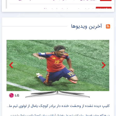
بارسلونا حریف جدیدش را در اروپا پیدا کرد
خبرگزاری ایلنا
بارسلونا حریف جدیدش را در اروپا پیدا کرد
خبرگزاری ایلنا
آخرین ویدیوها
اوون خواستار «شکستن قوانین» شد
خبرگزاری ایلنا
تاجرنیا: تعصب رامین رضاییان به پیراهن استقلال را فراموش نمی‌کنیم
خبرگزاری دانشجو
جنجال و کتک‌کاری در بازی تیم‌های منصوریان و گل‌محمدی!
خبرانلاین
ویدیو| رامین رضاییان به پرسپولیس برود بیشعور است!
خبرورزشی
حمایت ویژه از رامین رضاییان؛ برای استقلال جنگیده، به او احترام بگذارید!
خبرانلاین
کلیپ دیده نشده از وحشت خنده دار برادر کوچک یامال از لولوی تیم ملی اسپانیا + سند
شلیک لامین یامال در حمایت از ایران ، علیه آمریکا !! + کلیپ وایرال شده
تصویر لامین یامال ستاره تیم ملی فوتبال اسپانیا روی پهپاد شاهد سپاه پاسداران در حالی که