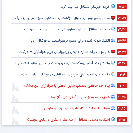
خرید خبرساز استقلال تیم پیدا کرد
۱۵:۵۴
معمار پرسپولیس به دنبال بازگشت به مستطیل سبز ؛ سورپرایز بزرگ در راه است ؟ + جزئیات
۱۴:۵۹
مدیران استقلال صدای اسطوره آبی ها را درآوردند + جزئیات
۱۴:۴۲
اتفاق شوکه کننده برای ستاره پرسپولیسی در فوتبال اروپا
۱۳:۴۳
خبر مهم درباره ستاره خارجی پرسپولیس برای هواداران + جزئیات
۱۳:۳۷
واکنش تند آقای پیشکسوت به درخواست جنجالی ستاره استقلال + جزئیات
۱۳:۲۸
مقصد غیرمنتظره برای سرمربی استقلالی در فوتبال ایران + جزئیات
۱۳:۱۹
پیام خداحافظی سرمربی سابق الاهلی با هواداران این باشگاه
۱۲:۳۱
حمایت ستاره چلسی از آمدن ژابی آلونسو
۱۲:۲۸
شرط جالب آندره‌آ کامبیاسو برای ترک یوونتوس
۱۲:۱۵
استفاده مجدد استقلال از سه ستاره مرکزی در بازی دوستانه
۱۲:۱۰