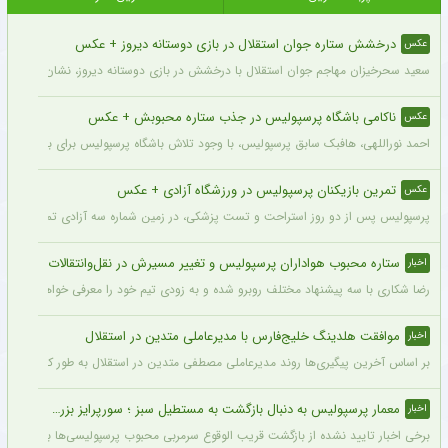
درخشش ستاره جوان استقلال در بازی دوستانه دیروز + عکس
عکس
سعید سحرخیزان مهاجم جوان استقلال با درخشش در بازی دوستانه دیروز، نشان داد آماد
ناکامی باشگاه پرسپولیس در جذب ستاره محبوبش + عکس
عکس
احمد نوراللهی، هافبک سابق پرسپولیس، با وجود تلاش باشگاه پرسپولیس برای بازگشت او، 
تمرین بازیکنان پرسپولیس در ورزشگاه آزادی + عکس
عکس
پرسپولیس پس از دو روز استراحت و تست پزشکی، در زمین شماره سه آزادی تمرین کرد.
ستاره محبوب هواداران پرسپولیس و تغییر مسیرش در نقل‌وانتقالات
اخبار
رضا شکاری با سه پیشنهاد مختلف روبرو شده و به زودی تیم خود را معرفی خواهد کرد.
موافقت هلدینگ خلیج‌فارس با مدیرعاملی متدین در استقلال
اخبار
بر اساس آخرین پیگیری‌ها روند مدیرعاملی مصطفی متدین در استقلال به طور کامل طی شد
معمار پرسپولیس به دنبال بازگشت به مستطیل سبز ؛ سورپرایز بزرگ در راه است ؟ + جزئیات
اخبار
برخی اخبار تایید نشده از بازگشت قریب الوقوع سرمربی محبوب پرسپولیسی‌ها به دنیای فو