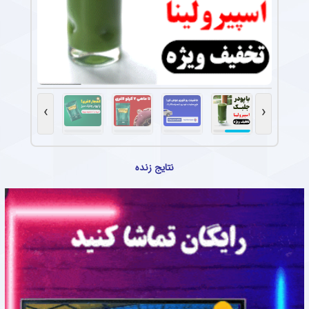
›
‹
نتایج زنده