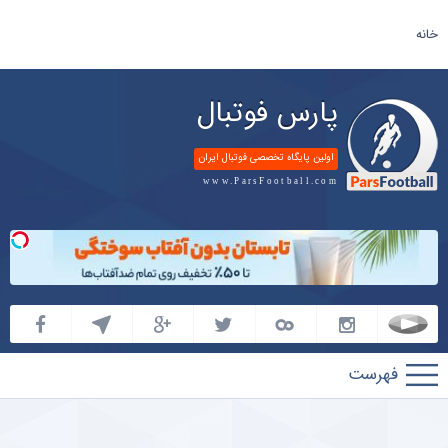
خانه
پارس فوتبال
اولین پایگاه تخصصی فوتبال ایران
www.ParsFootball.com
پارس
فوتبال