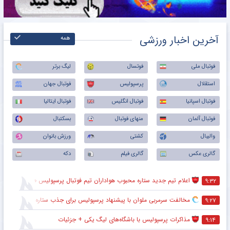
آخرین اخبار ورزشی
همه
فوتبال ملی
فوتسال
لیگ برتر
استقلال
پرسپولیس
فوتبال جهان
فوتبال اسپانیا
فوتبال انگلیس
فوتبال ایتالیا
فوتبال آلمان
منهای فوتبال
بسکتبال
والیبال
کشتی
ورزش بانوان
گالری عکس
گالری فیلم
دکه
اعلام تیم جدید ستاره محبوب هواداران تیم فوتبال پرسپولیس طی ۴۸ ساعت آینده
۹:۳۲
مخالفت سرمربی ملوان با پیشنهاد پرسپولیس برای جذب ستاره محبوبش
۹:۲۷
مذاکرات پرسپولیس با باشگاه‌های لیگ یکی + جزئیات
۹:۱۴