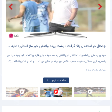
اگر کریستیانو رونالدو رئال مادرید را ترک نمی‌کرد…
خبرانلاین
از عربستان به آمریکا؟ لوکیشن سوپرجام اسپانیا تغییر می‌کند
خبرورزشی
ید کرد ؛ ژنرال رفتنی شد ؟!! + کلیپ پربازدید
جنجال در استقلال بالا گرفت ؛ پشت پرده واکنش خبرساز اسطوره علیه مهدی قایدی + کلیپ پربازدید
افش
مهدی رحمتی پیشکسوت استقلال در واکنش به مصاحبه مهدی قایدی گفت : اجازه بدهید من
مارک
راجع به این مسائل سخیف صحبت نکنم، چون نه در شأن من است و نه در شأن باشگاه بزرگ
خاص 
استقلال. قرار نیست هر کسی راجع به چیزهایی که در تخیلاتش اتفاق میفتد صحبت کند و من
بتوا
۱۱:۴۱
۱۴۰۵/۰۵/۰۸ ۱۸:۲۸
هم پاسخ بدهم.
مشاهده فیلم