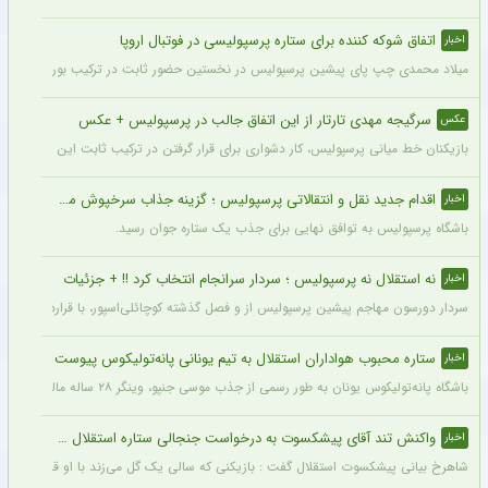
اتفاق شوکه کننده برای ستاره پرسپولیسی در فوتبال اروپا
اخبار
میلاد محمدی چپ‌ پای پیشین پرسپولیس در نخستین حضور ثابت در ترکیب بوراتس بانیا لوکا
سرگیجه مهدی تارتار از این اتفاق جالب در پرسپولیس + عکس
عکس
بازیکنان خط میانی پرسپولیس، کار دشواری برای قرار گرفتن در ترکیب ثابت این تیم خواه
اقدام جدید نقل و انتقالاتی پرسپولیس ؛ گزینه جذاب سرخپوش می شود؟
اخبار
باشگاه پرسپولیس به توافق نهایی برای جذب یک ستاره جوان رسید.
نه استقلال نه پرسپولیس ؛ سردار سرانجام انتخاب کرد !! + جزئیات
اخبار
سردار دورسون مهاجم پیشین پرسپولیس از و فصل گذشته کوچائلی‌اسپور، با قراردادی یک‌سا
ستاره محبوب هواداران استقلال به تیم یونانی پانه‌تولیکوس پیوست
اخبار
باشگاه پانه‌تولیکوس یونان به طور رسمی از جذب موسی جنپو، وینگر ۲۸ ساله مالیایی سابق استقلال، با قراردادی دو ساله خبر داد.
واکنش تند آقای پیشکسوت به درخواست جنجالی ستاره استقلال + جزئیات
اخبار
شاهرخ بیانی پیشکسوت استقلال گفت : بازیکنی که سالی یک گل می‌زند با او قرارداد ۲۰۰ میلیاردی می‌بندند و این بازیکن «ناز» هم می‌کند که اگر فلان قدر ندهید قهر می‌کنم.