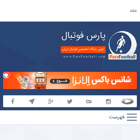
خانه
پارس فوتبال
اولین پایگاه تخصصی فوتبال ایران
www.ParsFootball.com
پارس
فوتبال