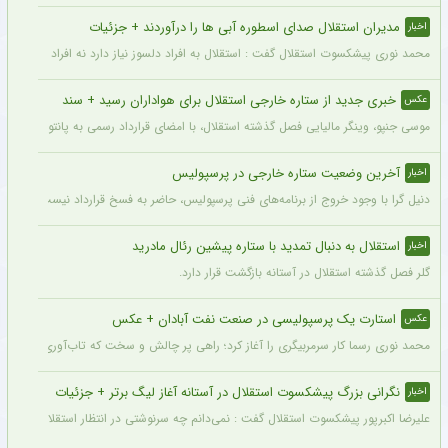
مدیران استقلال صدای اسطوره آبی ها را درآوردند + جزئیات
اخبار
محمد نوری پیشکسوت استقلال گفت : استقلال به افراد دلسوز نیاز دارد نه افراد سود جو و
خبری جدید از ستاره خارجی استقلال برای هواداران رسید + سند
عکس
موسی جنپو، وینگر مالیایی فصل گذشته استقلال، با امضای قرارداد رسمی به پانتولیکوس یونا
آخرین وضعیت ستاره خارجی در پرسپولیس
اخبار
دنیل گرا با وجود خروج از برنامه‌های فنی پرسپولیس، حاضر به فسخ قرارداد نیست. مدیران
استقلال به دنبال تمدید با ستاره پیشین رئال مادرید
اخبار
گلر فصل گذشته استقلال در آستانه بازگشت قرار دارد.
استارت یک پرسپولیسی در صنعت نفت آبادان + عکس
عکس
محمد نوری رسما کار سرمربیگری را آغاز کرد؛ راهی پر چالش و سخت که تاب‌آوری بالایی را 
نگرانی بزرگ پیشکسوت استقلال در آستانه آغاز لیگ برتر + جزئیات
اخبار
علیرضا اکبرپور پیشکسوت استقلال گفت : نمی‌دانم چه سرنوشتی در انتظار استقلال است، 