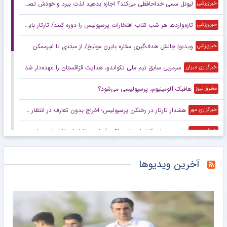
لیونل مسی خداحافظی می‌کند؟ اجازه بدهید لذت ببرد و خودش تصمیم بگیرد!
خبرورزشی
تازه‌واردها هر شب کتاب افتخارات پرسپولیس را دوره کنند/ تارتار باید بداند هوادار فقط قهرمانی می‌خواهد
خبرورزشی
ویدیو| چالش هدف‌گیری ستاره بایرن مونیخ/ از مبتدی تا غیرممکن
خبرورزشی
سرمربی سابق تیم ملی تکواندو، هدایت قزاقستان را عهده‌دار شد
خبرگزاری میزان
هافبک آلومینیوم، پرسپولیسی می‌شود؟
مشرق نیوز
هشدار تارتار در رختکن پرسپولیس؛ اخراج بدون تعارف در انتظار فرد خاطی
خبرگزاری مهر
تمجید رسانه آلبانیایی از عملکرد آسانی مقابل استقلال خوزستان
خبرگزاری مهر
لیگ کشتی در انتظار یک تیم پرطرفدار؛ آخرین وضعیت تیم‌های حاضر
خبرگزاری مهر
آخرین ویدیوها
توافق اولیه باشگاه پرسپولیس با همتای مازندرانی برای خرید جنجالی
خبرگزاری مهر
بیرانوند را منصفانه قضاوت کنید/ وضعیت تیم ملی با گذشته تفاوت دارد
خبرگزاری مهر
فوتسال زنان ایران آماده جهش یا در آستانه بحران؟
خبرگزاری مهر