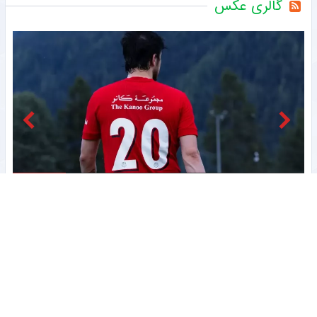
گالری عکس
مشاهده
ستاره ایرانی شباب الاهلی منتظر شروع فصل و گلزنی دوباره + عکس
ج
رضایت سرمربی پیکان از عملکرد بازیکنان جوان تیم + عکس
ستاره آرژانتینی رئال مادرید در مسیر فیورنتینا + عکس
دیدار دو مربی ایرانی شاغل در لیگ فوتبال عراق + عکس
ستاره محبوب و تکنیکی دیگر به بارسلونا برنگشت + عکس