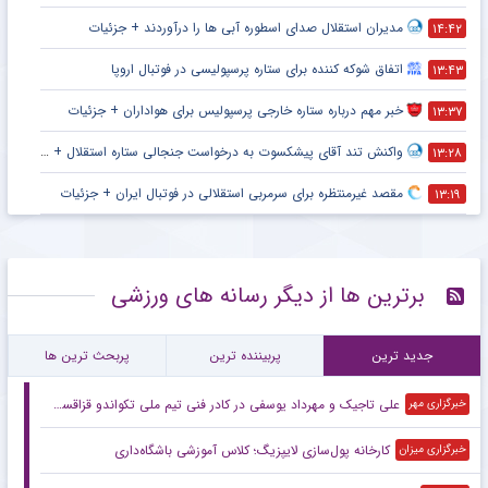
مدیران استقلال صدای اسطوره آبی ها را درآوردند + جزئیات
۱۴:۴۲
اتفاق شوکه کننده برای ستاره پرسپولیسی در فوتبال اروپا
۱۳:۴۳
خبر مهم درباره ستاره خارجی پرسپولیس برای هواداران + جزئیات
۱۳:۳۷
واکنش تند آقای پیشکسوت به درخواست جنجالی ستاره استقلال + جزئیات
۱۳:۲۸
مقصد غیرمنتظره برای سرمربی استقلالی در فوتبال ایران + جزئیات
۱۳:۱۹
برترین ها از دیگر رسانه های ورزشی
جدید ترین
پربیننده ترین
پربحث ترین ها
علی تاجیک و مهرداد یوسفی در کادر فنی تیم ملی تکواندو قزاقستان
خبرگزاری مهر
کارخانه پول‌سازی لایپزیگ؛ کلاس آموزشی باشگاه‌داری
خبرگزاری میزان