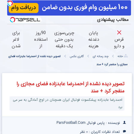
مطالب پیشنهادی
پایان
چربی‌سوزی
90روز
برای
قرص‌
دغدغه
بدون حتی
استفاده
لاغر
و دارو
هزینه
یک دقیقه
از
شدن
نخور
های
ورزش!
چربیسوز
کافیه
خانه
چند رسانه ای
گالری عکس
تصویر دیده نشده از احمدرضا عابدزاده فضای
دندان
گیاهی
این
درمان
مجازی را منفجر کرد + سند
پزشکی
چربیسوز
زانودرد
با پک
خدافظی
گیاهی
بدون
سفید
همیشگی
رو
تصویر دیده نشده از احمدرضا عابدزاده فضای مجازی را
قرص
کننده
با چاقی!
سفارش
منفجر کرد + سند
خانگی
خرید با
بدی(50%ت
تخفیف
تا
احمدرضا عابدزاده پیشکسوت فوتبال ایران همچنان در اوج آمادگی به سر می
امشب)
برد
نویسنده : پارس فوتبال ParsFootball.Com
تعداد نظرات کاربران :
۰ نظر