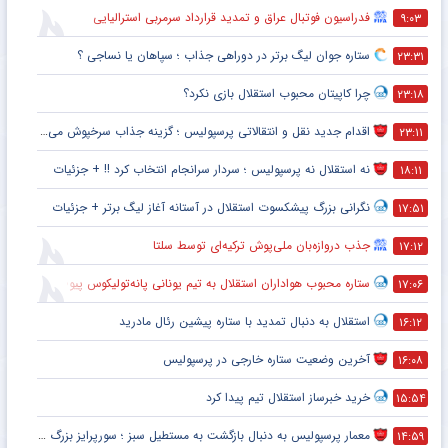
فدراسیون فوتبال عراق و تمدید قرارداد سرمربی استرالیایی
۹:۰۳
ستاره جوان لیگ برتر در دوراهی جذاب ؛ سپاهان یا نساجی ؟
۲۳:۳۱
چرا کاپیتان محبوب استقلال بازی نکرد؟
۲۳:۱۸
اقدام جدید نقل و انتقالاتی پرسپولیس ؛ گزینه جذاب سرخپوش می شود؟
۲۳:۱۱
نه استقلال نه پرسپولیس ؛ سردار سرانجام انتخاب کرد !! + جزئیات
۱۸:۱۱
نگرانی بزرگ پیشکسوت استقلال در آستانه آغاز لیگ برتر + جزئیات
۱۷:۵۱
جذب دروازه‌بان ملی‌پوش ترکیه‌ای توسط سلتا
۱۷:۱۲
ستاره محبوب هواداران استقلال به تیم یونانی پانه‌تولیکوس پیوست
۱۷:۰۶
استقلال به دنبال تمدید با ستاره پیشین رئال مادرید
۱۶:۱۲
آخرین وضعیت ستاره خارجی در پرسپولیس
۱۶:۰۸
خرید خبرساز استقلال تیم پیدا کرد
۱۵:۵۴
معمار پرسپولیس به دنبال بازگشت به مستطیل سبز ؛ سورپرایز بزرگ در راه است ؟ + جزئیات
۱۴:۵۹