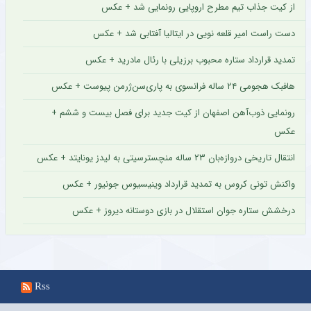
از کیت جذاب تیم مطرح اروپایی رونمایی شد + عکس
دست راست امیر قلعه نویی در ایتالیا آفتابی شد + عکس
تمدید قرارداد ستاره محبوب برزیلی با رئال مادرید + عکس
هافبک هجومی ۲۴ ساله فرانسوی به پاری‌سن‌ژرمن پیوست + عکس
رونمایی ذوب‌آهن اصفهان از کیت جدید برای فصل بیست و ششم +
عکس
انتقال تاریخی دروازه‌بان ۲۳ ساله منچسترسیتی به لیدز یونایتد + عکس
واکنش تونی کروس به تمدید قرارداد وینیسیوس جونیور + عکس
درخشش ستاره جوان استقلال در بازی دوستانه دیروز + عکس
Rss