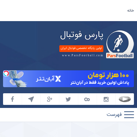
خانه
پارس فوتبال
اولین پایگاه تخصصی فوتبال ایران
www.ParsFootball.com
پارس
فوتبال