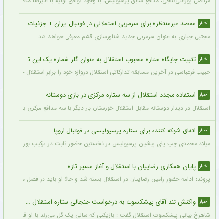
مرتضی پورعلی‌گنجی، مدافع سابق پرسپولیس، با وجود توافق اولیه با علیرضا منصوریان و با
مقصد غیرمنتظره برای سرمربی استقلالی در فوتبال ایران + جزئیات
اخبار
مجتبی جباری به عنوان سرمربی جدید شناورسازی قشم معرفی خواهد شد.
تثبیت جایگاه ستاره محبوب استقلال به عنوان گلر شماره یک این تیم برای شروع لیگ
اخبار
حبیب فرعباسی در آخرین مسابقه تدارکاتی استقلال دروازه خود را برابر استقلال خوزستان 
استفاده مجدد استقلال از سه ستاره مرکزی در بازی دوستانه
اخبار
استقلال در دیدار دوستانه مقابل استقلال خوزستان بار دیگر با سه مدافع مرکزی به میدان رفت تا مشخص
اتفاق شوکه کننده برای ستاره پرسپولیسی در فوتبال اروپا
اخبار
میلاد محمدی چپ‌ پای پیشین پرسپولیس در نخستین حضور ثابت در ترکیب بوراتس بانیا لوکا
پایان همکاری رضاییان با استقلال و آغاز مسیر تازه
اخبار
پرونده ادامه حضور رامین رضاییان در استقلال بسته شد و حالا او باید در فصل منتهی به جا
واکنش تند آقای پیشکسوت به درخواست جنجالی ستاره استقلال + جزئیات
اخبار
شاهرخ بیانی پیشکسوت استقلال گفت : بازیکنی که سالی یک گل می‌زند با او قرارداد ۲۰۰ میلیاردی می‌بندند و این بازیکن «ناز» هم می‌کند که اگر فلان قدر ندهید قهر می‌کنم.