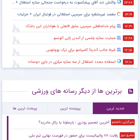
واکنش تند آقای پیشکسوت به درخواست جنجالی ستاره استقلال + جزئیات
۱۳:۲۸
مقصد غیرمنتظره برای سرمربی استقلالی در فوتبال ایران + جزئیات
۱۳:۱۹
پیام خداحافظی سرمربی سابق الاهلی با هواداران این باشگاه
۱۲:۳۱
حمایت ستاره چلسی از آمدن ژابی آلونسو
۱۲:۲۸
شرط جالب آندره‌آ کامبیاسو برای ترک یوونتوس
۱۲:۱۵
استفاده مجدد استقلال از سه ستاره مرکزی در بازی دوستانه
۱۲:۱۰
برترین ها از دیگر رسانه های ورزشی
جدید ترین
پربیننده ترین
پربحث ترین ها
آخرین تصمیم رودری ؛ بارسلونا یا رئال مادرید؟
خبرگزاری دانشجو
رقابت ۲۸ والیبالیست برای حضور در فهرست نهایی تیم ملی
مشرق نیوز