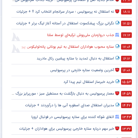
۲۳:۱۱
نه استقلال نه پرسپولیس ؛ سردار سرانجام انتخاب کرد !! + جزئیات
۱۸:۱۱
نگرانی بزرگ پیشکسوت استقلال در آستانه آغاز لیگ برتر + جزئیات
۱۷:۵۱
جذب دروازه‌بان ملی‌پوش ترکیه‌ای توسط سلتا
۱۷:۱۲
ستاره محبوب هواداران استقلال به تیم یونانی پانه‌تولیکوس پیوست
۱۷:۰۶
استقلال به دنبال تمدید با ستاره پیشین رئال مادرید
۱۶:۱۲
آخرین وضعیت ستاره خارجی در پرسپولیس
۱۶:۰۸
خرید خبرساز استقلال تیم پیدا کرد
۱۵:۵۴
معمار پرسپولیس به دنبال بازگشت به مستطیل سبز ؛ سورپرایز بزرگ در راه است ؟ + جزئیات
۱۴:۵۹
مدیران استقلال صدای اسطوره آبی ها را درآوردند + جزئیات
۱۴:۴۲
اتفاق شوکه کننده برای ستاره پرسپولیسی در فوتبال اروپا
۱۳:۴۳
خبر مهم درباره ستاره خارجی پرسپولیس برای هواداران + جزئیات
۱۳:۳۷