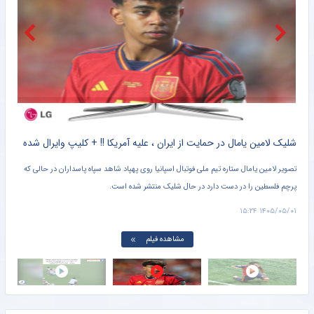
کتک‌کاری شدید بین تیم یحیی و علی منصور/ خشم مربیان ایرانی‌ و قرعه خبرساز با رویارویی تلخ!
خبرورزشی
امیلیانو مارتینز؛ از یک ساندویچ و چمدان شکسته تا قله فوتبال جهان
خبرانلاین
کلیپ دیده نشده از وحشت خنده دار برادر کوچک یامال از لولوی تیم ملی اسپانیا + سند
شلیک لامین یامال در حمایت از ایران ، علیه آمریکا !! + کلیپ وایرال شده
تصویر لامین یامال ستاره تیم ملی فوتبال اسپانیا روی پهپاد شاهد سپاه پاسداران در حالی که
پرچم فلسطین را در دست دارد در حال شلیک منتشر شده است.
دروا
۱۵:۰۱
۱۴۰۵/۰۵/۰۱ ۱۵:۲۴
مشاهده فیلم