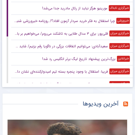
مورینیو هرگز نباید از رئال مادرید جدا می‌شد!
خبرگزاری تابناک
چرا استقلال به فکر خرید سردار آزمون افتاد؟/ روزنامه خبرورزشی شنبه را ببینید
خبرورزشی
قلی‌پور: برای ۳ مدال طلایی به تاشکند می‌روم/ می‌خواهیم بر بام آسیا بایستیم
خبرگزاری میزان
سعیدآبادی: می‌توانیم اتفاقات بزرگی در ناگویا رقم بزنیم/ شاید حریفانم از سبک مبارزه من شگفت‌زده شوند
خبرگزاری میزان
بزرگ‌ترین پیشنهاد تاریخ لیگ برتر انگلیس رد شد!
خبرانلاین
فریبا: استقلال با وجود پنجره بسته تیم امیدوارکننده‌ای نشان داد/ لیگ امسال قابل پیش‌بینی نیست
خبرگزاری میزان
بدون حتی یک سرمربی خارجی؛ لیگ برتر فوتبال در انحصار داخلی‌ها/ فصل آزمون مربیان ایرانی با چاشنی تکرار و فرصت طلایی
خبرگزاری میزان
آمار شگفت‌انگیز مسی در سال ۲۰۲۶
خبرانلاین
آخرین ویدیوها
ویدیو| شیرین کاری یورگ کلوپ با ترن هوایی!
خبرورزشی
واکنش منصوریان به درگیری در بازی با تیم یحیی/ رفتار زشتی بود مگر ورزش بوکس است؟
خبرورزشی
کتک‌کاری شدید در بازی تیم یحیی و علی منصور/ خشم مربیان ایرانی‌ و قرعه خبرساز با رویارویی تلخ!
خبرورزشی