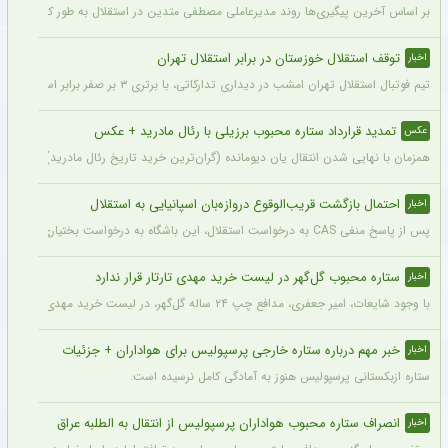
بر اساس آخرین پیگیری‌ها روند مدیرعاملی مصطفی متدین در استقلال به طور کامل طی شد
توقف استقلال خوزستان در برابر استقلال تهران
اخبار
تیم فوتبال استقلال تهران امشب در دیداری تدارکاتی، با برتری ۳ بر صفر برابر استقلال خوزستان، با دبل سعید سحرخیزان و گل یاسر آسانی پیروز شد.
تمدید قرارداد ستاره محبوب برزیلی با رئال مادرید + عکس
عکس
همزمان با نهایی شدن انتقال یان دیومانده (گران‌ترین خرید تاریخ رئال مادرید)، تمدید قرارداد وینیسیو
احتمال بازگشت قریب‌الوقوع دروازه‌بان اسپانیایی به استقلال
اخبار
پس از پاسخ منفی CAS به درخواست استقلال، این باشگاه به درخواست بختیاری‌زاده قصد دارد قرارداد آنتونیو آدان، دروازه‌بان اسپانیایی فصل گذشته، را تمدید کند.
ستاره محبوب گل‌گهر در لیست خرید مهدی تارتار قرار ندارد
اخبار
با وجود شایعات، امیر جعفری، مدافع چپ ۲۴ ساله گل‌گهر، در لیست خرید مهدی تارتار قرار ندارد.
خبر مهم درباره ستاره خارجی پرسپولیس برای هواداران + جزئیات
اخبار
ستاره ازبکستانی پرسپولیس هنوز به آمادگی کامل نرسیده است.
انصراف ستاره محبوب هواداران پرسپولیس از انتقال به الطلبه عراق
اخبار