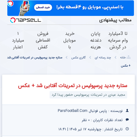
مطالب پیشنهادی
تا 3میلیارد
پایان
خرید
فروش
۱
وام سرمایه
دغدغه
موبایل
اقساطی
میلیارد
در گردش
هزینه
با
کفش
اعتبار
فروشندگان
های
اسنپ
چرم با
خرید
خانه
چند رسانه ای
گالری عکس
ستاره جدید پرسپولیس در تمرینات آفتابی شد
=>
دندان
پی |
70درصد
طلا |
+ عکس
فروشگاهت
پزشکی
در ۴
تخفیف
بدون
رو ثبت
با پک
قسط
ضامن
کن
سفید
بدون
و چک
ستاره جدید پرسپولیس در تمرینات آفتابی شد + عکس
کننده
سود و
خانگی
کارمزد!
مجید عیدی در تمرینات پرسپولیس حضور پیدا کرد
نویسنده : پارس فوتبال ParsFootball.Com
تعداد نظرات کاربران :
۰ نظر
تاریخ انتشار : چهارشنبه ۱۷ تیر ۱۴۰۵ | ۱۸:۴۱