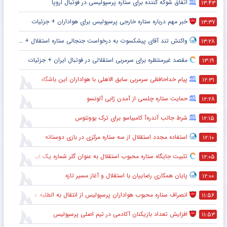
اتفاق شوکه کننده برای ستاره پرسپولیسی در فوتبال اروپا
۱۳:۴۳
خبر مهم درباره ستاره خارجی پرسپولیس برای هواداران + جزئیات
۱۳:۳۷
واکنش تند آقای پیشکسوت به درخواست جنجالی ستاره استقلال + جزئیات
۱۳:۲۸
مقصد غیرمنتظره برای سرمربی استقلالی در فوتبال ایران + جزئیات
۱۳:۱۹
پیام خداحافظی سرمربی سابق الاهلی با هواداران این باشگاه
۱۲:۳۱
حمایت ستاره چلسی از آمدن ژابی آلونسو
۱۲:۲۸
شرط جالب آندره‌آ کامبیاسو برای ترک یوونتوس
۱۲:۱۵
استفاده مجدد استقلال از سه ستاره مرکزی در بازی دوستانه
۱۲:۱۰
تثبیت جایگاه ستاره محبوب استقلال به عنوان گلر شماره یک این تیم برای شروع لیگ
۱۲:۰۵
پایان همکاری رضاییان با استقلال و آغاز مسیر تازه
۱۲:۰۰
انصراف ستاره محبوب هواداران پرسپولیس از انتقال به الطلبه عراق
۱۱:۵۶
افزایش تعداد بازیکنان آکادمی در تیم اصلی پرسپولیس
۱۱:۵۳