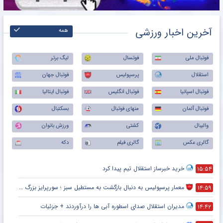
آخرین اخبار ورزشی
همه
فوتبال ملی
فوتسال
لیگ برتر
استقلال
پرسپولیس
فوتبال جهان
فوتبال اسپانیا
فوتبال انگلیس
فوتبال ایتالیا
فوتبال آلمان
منهای فوتبال
بسکتبال
والیبال
کشتی
ورزش بانوان
گالری عکس
گالری فیلم
دکه
خرید خبرساز استقلال تیم پیدا کرد
۱۵:۵۴
معمار پرسپولیس به دنبال بازگشت به مستطیل سبز ؛ سورپرایز بزرگ در راه است ؟ + جزئیات
۱۴:۵۹
مدیران استقلال صدای اسطوره آبی ها را درآوردند + جزئیات
۱۴:۴۲