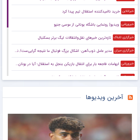
خرید ناامیدکننده استقلال تیم پیدا کرد
خبرانلاین
ویدیو| رونمایی باشگاه یونانی از موسی جنپو
خبرورزشی
تازه‌ترین خبرهای نقل‌وانتقالات لیگ برتر بسکتبال
خبرگزاری تابناک
مدیر عامل ذوب‌آهن: اشکال بزرگ فوتبال ما نتیجه گرایی‌ست/ نتیجه‌گرایی قدرت ریسک مدیران و مربیان را پایین می‌آورد
خبرگزاری میزان
ابهامات فاجعه بار برای انتقال بازیکن بنجل به استقلال؛ آیا در یونان هم به موسی جنپو یک میلیون دلار پیش پرداخت دادند؟!
خبرورزشی
فاجعه بزرگ‌تر برای استقلال با شکایت یک خارجی
خبرورزشی
اشکال بزرگ فوتبال ما نتیجه‌گرایی است
مشرق نیوز
آخرین ویدیوها
بازیکن سابق استقلال راهی لیگ یونان شد
خبرگزاری دانشجو
لیورپول به جذب بارکولا نزدیک شد با توافق اولیه بر سر انتقال ستاره PSG
خبرگزاری دانشجو
امضای سند همکاری سه‌ساله دنیامالی با همتای آذربایجانی
خبرگزاری مهر