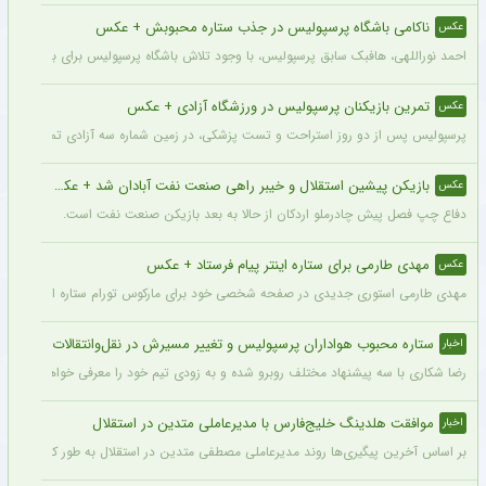
ناکامی باشگاه پرسپولیس در جذب ستاره محبوبش + عکس
عکس
احمد نوراللهی، هافبک سابق پرسپولیس، با وجود تلاش باشگاه پرسپولیس برای بازگشت او، 
تمرین بازیکنان پرسپولیس در ورزشگاه آزادی + عکس
عکس
پرسپولیس پس از دو روز استراحت و تست پزشکی، در زمین شماره سه آزادی تمرین کرد.
بازیکن پیشین استقلال و خیبر راهی صنعت نفت آبادان شد + عکس
عکس
دفاع چپ فصل پیش چادرملو اردکان از حالا به بعد بازیکن صنعت نفت است.
مهدی طارمی برای ستاره اینتر پیام فرستاد + عکس
عکس
مهدی طارمی استوری جدیدی در صفحه شخصی خود برای مارکوس تورام ستاره اینتر منتشر 
ستاره محبوب هواداران پرسپولیس و تغییر مسیرش در نقل‌وانتقالات
اخبار
رضا شکاری با سه پیشنهاد مختلف روبرو شده و به زودی تیم خود را معرفی خواهد کرد.
موافقت هلدینگ خلیج‌فارس با مدیرعاملی متدین در استقلال
اخبار
بر اساس آخرین پیگیری‌ها روند مدیرعاملی مصطفی متدین در استقلال به طور کامل طی شد