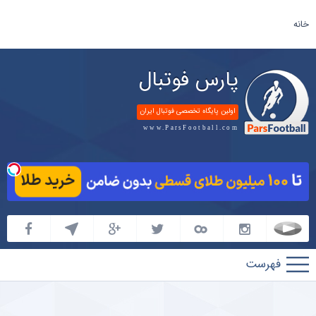
خانه
پارس فوتبال
اولین پایگاه تخصصی فوتبال ایران
www.ParsFootball.com
پارس
فوتبال