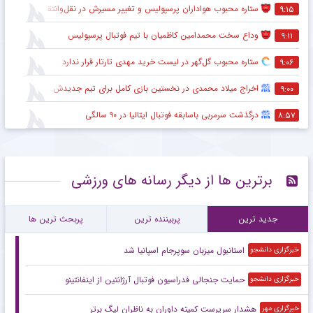
ستاره محبوب هواداران پرسپولیس و تغییر مسیرش در نقل‌وانتقالات
۹:۱۵
وداع سخت محمدامین کاظمیان با تیم فوتبال پرسپولیس
۹:۱۱
ستاره محبوب گل‌گهر در لیست خرید مهدی تارتار قرار ندارد
۹:۰۶
اخراج میلاد محمدی در نخستین بازی کامل برای تیم جدیدش
۹:۰۰
درگذشت سرمربی باسابقه فوتبال ایتالیا در ۹۰ سالگی
۸:۵۷
برترین ها از دیگر رسانه های ورزشی
جدید ترین
پربیننده ترین
پربحث ترین ها
استانبول میزبان سوپرجام اسپانیا شد
خبرگزاری دانشجو
حمایت جنجالی فدراسیون فوتبال آرژانتین از اینفانتینو
خبرگزاری دانشجو
هشدار سرپرست ‌کمیته داوران به ناظران لیگ برتر
خبرگزاری مهر