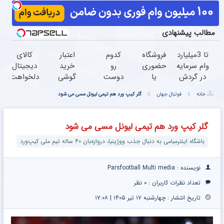
مطالب پیشنهادی
تا 3میلیارد
فروشگاه
کدوم
اعتبار
کالای
وام سرمایه
حضوری
رو
خرید
دیجیتال
در گردش
یا
دوست
گوشی
دلخواهت
فروشندگان
اینترنتی
داری؟
بگیر
رو قسطی
خانه
فوتبال جهان
گلر کیپ ورد هم تیمی لیونل مسی می شود
=>
داری؟
تا 100
همین
بخر
فروشگاهت
راحت
میلیون
حالا
درخواست
رو ثبت
محصول
اعتبار
درخواست
اعتبار بده
گلر کیپ ورد هم تیمی لیونل مسی می شود
کن
و
بگیر و
اعتبار بده
باشگاه اینترمیامی به دنبال جذب ووژینیا، دروازه‌بان ۴۰ ساله تیم ملی کیپ‌ورد
خدماتت
قسطی
رو
بخر
بفروش
نویسنده : Parsfootball Multi media
تعداد نظرات کاربران :
۰ نظر
تاریخ انتشار : چهارشنبه ۱۷ تیر ۱۴۰۵ | ۱۷:۰۸