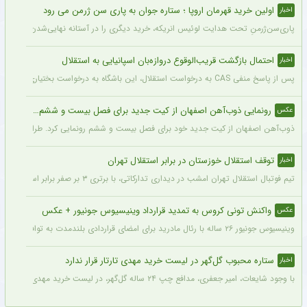
اولین خرید قهرمان اروپا ؛ ستاره جوان به پاری سن ژرمن می رود
اخبار
پاری‌سن‌ژرمنِ تحت هدایت لوئیس انریکه، خرید دیگری را در آستانه نهایی‌شدن دارد.
احتمال بازگشت قریب‌الوقوع دروازه‌بان اسپانیایی به استقلال
اخبار
پس از پاسخ منفی CAS به درخواست استقلال، این باشگاه به درخواست بختیاری‌زاده قصد دارد قرارداد آنتونیو آدان، دروازه‌بان اسپانیایی فصل گذشته، را تمدید کند.
رونمایی ذوب‌آهن اصفهان از کیت جدید برای فصل بیست و ششم + عکس
عکس
ذوب‌آهن اصفهان از کیت جدید خود برای فصل بیست و ششم رونمایی کرد. طراحی پیراهن با
توقف استقلال خوزستان در برابر استقلال تهران
اخبار
تیم فوتبال استقلال تهران امشب در دیداری تدارکاتی، با برتری ۳ بر صفر برابر استقلال خوزستان، با دبل سعید سحرخیزان و گل یاسر آسانی پیروز شد.
واکنش تونی کروس به تمدید قرارداد وینیسیوس جونیور + عکس
عکس
وینیسیوس جونیور ۲۶ ساله با رئال مادرید برای امضای قراردادی بلندمدت به توافق رسید که او را تا سال ۲۰۳۲ در سانتیاگو برنابئو نگه خواهد داشت و به شایعات درباره احتمال جدایی‌اش از این باشگاه پایان می‌دهد.
ستاره محبوب گل‌گهر در لیست خرید مهدی تارتار قرار ندارد
اخبار
با وجود شایعات، امیر جعفری، مدافع چپ ۲۴ ساله گل‌گهر، در لیست خرید مهدی تارتار قرار ندارد.