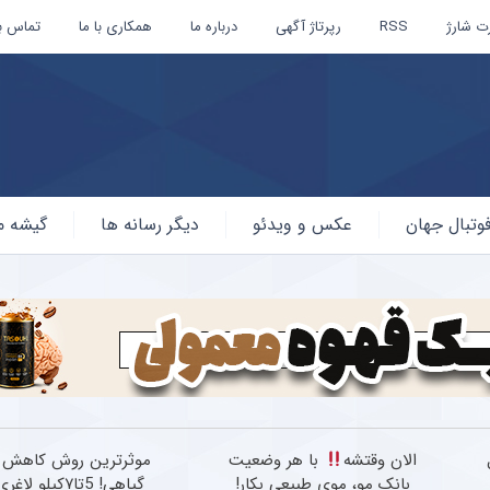
ت شارژ
RSS
رپرتاژ آگهی
درباره ما
همکاری با ما
تماس با
وتبال جهان
عکس و ویدئو
دیگر رسانه ها
گیشه م
الان وقتشه
با هر وضعیت
موثرترین روش کاهش 
بانک مو، موی طبیعی بکار!
گیاهی! 5تا۷کیلو لاغری