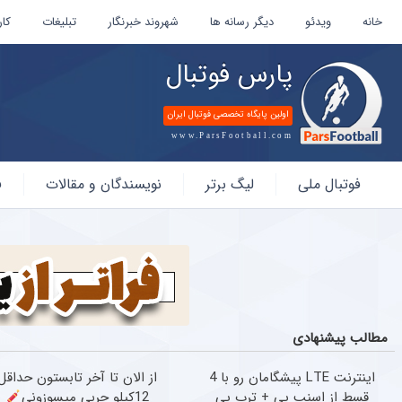
خانه
ویدئو
دیگر رسانه ها
شهروند خبرنگار
تبلیغات
کار
پارس فوتبال
اولین پایگاه تخصصی فوتبال ایران
www.ParsFootball.com
پارس
فوتبال ملی
لیگ برتر
نویسندگان و مقالات
ف
فوتبال
مطالب پیشنهادی
اینترنت LTE پیشگامان رو با 4
از الان تا آخر تابستون حداقل
قسط از اسنپ پی + ترب پی
12کیلو چربی میسوزونی