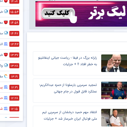
آخ
۱۶:۰۸
خر
۱۵:۵۴
معم
۱۴:۵۹
مد
۱۴:۴۲
ات
۱۳:۴۳
خبر
۱۳:۳۷
زلزله بزرگ در فیفا ؛ ریاست جیانی اینفانتینو
به خطر افتاد !! + جزئیات
واک
۱۳:۲۸
مقص
۱۳:۱۹
تمجید سرمربی بارسلونا از حمزه عبدالکریم؛
پی
۱۲:۳۱
عملکرد قابل قبول در جام جهانی
حم
۱۲:۲۸
شر
۱۲:۱۵
انتقاد مهم حمید درخشان از سرمربی تیم
ملی فوتبال ایران خبرساز شد + جزئیات
اس
۱۲:۱۰