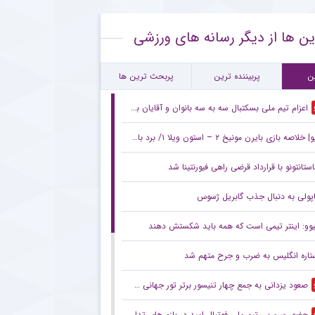
یت جایگاه ستاره محبوب استقلال به عنوان گلر شماره یک این تیم برای شروع لیگ
ین ها از دیگر رسانه های ورزشی
یان همکاری رضاییان با استقلال و آغاز مسیر تازه
راف ستاره محبوب هواداران پرسپولیس از انتقال به الطلبه عراق
ن
پربیننده ترین
پربحث ترین ها
اعزام تیم ملی بسکتبال سه به سه بانوان و آقایان به رقابت‌های لیگ ملت‌های زیر ۲۳ سال
ه بازی بایرن مونیخ ۲ – استون ویلا ۱/ برد باواریایی‌ها در آئودی کاپ
ستانتونو با قرارداد قرضی راهی فیورنتینا شد
اپولی به دنبال جذب گابریل ژسوس
یوو: اینتر تیمی است که همه باید شکستش دهند
تاره انگلیس به ضرب و جرح متهم شد
صعود یزدانی به جمع چهار تنیسور برتر تور جهانی صربستان
حضور سرمربی تیم ملی فوتبال امید در بازی‌های تدارکاتی پیش‌فصل