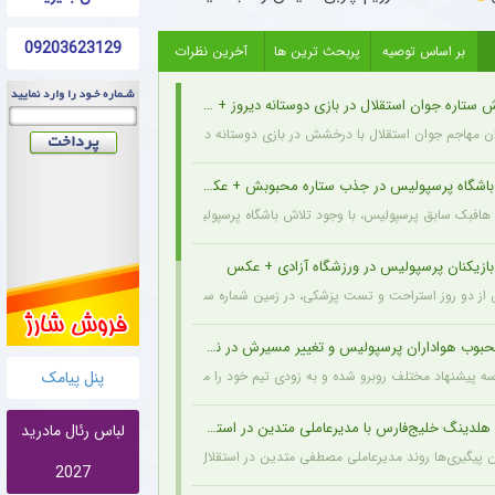
09203623129
بر اساس توصیه
پربحث ترین ها
آخرین نظرات
تاره جوان استقلال در بازی دوستانه دیروز + عکس
 مهاجم جوان استقلال با درخشش در بازی دوستانه دیروز، نشان داد آماده است تا در فصل 
 باشگاه پرسپولیس در جذب ستاره محبوبش + عکس
 هافبک سابق پرسپولیس، با وجود تلاش باشگاه پرسپولیس برای بازگشت او، ترجیح داد حداقل ی
بازیکنان پرسپولیس در ورزشگاه آزادی + عکس
ز دو روز استراحت و تست پزشکی، در زمین شماره سه آزادی تمرین کرد.
وب هواداران پرسپولیس و تغییر مسیرش در نقل‌وانتقالات
سه پیشنهاد مختلف روبرو شده و به زودی تیم خود را معرفی خواهد کرد.
پنل پیامک
لدینگ خلیج‌فارس با مدیرعاملی متدین در استقلال
لباس رئال مادرید
 پیگیری‌ها روند مدیرعاملی مصطفی متدین در استقلال به طور کامل طی شده و هلدینگ خلیج‌
2027