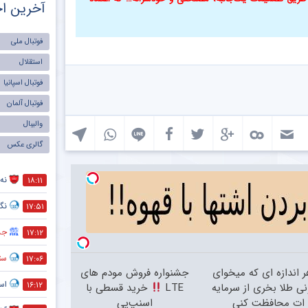
آخرین اخ
فوتبال ملی
استقلال
فوتبال اسپانیا
فوتبال آلمان
والیبال
گالری عکس
نه 
۱۸:۱۱
نگر
۱۷:۵۱
جذ
۱۷:۱۲
ستا
۱۷:۰۶
ر اندازه ای که میخوای
جشنواره فروش مودم های
اس
۱۶:۱۲
نی طلا بخری از سرمایه
LTE
خرید قسطی با
ات محافظت کنی
اسنپ‌پی