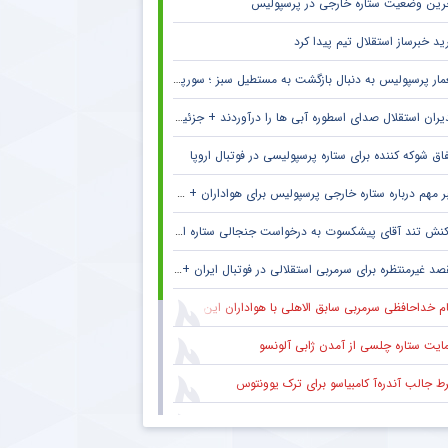
رین وضعیت ستاره خارجی در پرسپولیس
ید خبرساز استقلال تیم پیدا کرد
ار پرسپولیس به دنبال بازگشت به مستطیل سبز ؛ سورپرایز بزرگ در راه است ؟ + جزئیات
یران استقلال صدای اسطوره آبی ها را درآوردند + جزئیات
فاق شوکه کننده برای ستاره پرسپولیسی در فوتبال اروپا
 مهم درباره ستاره خارجی پرسپولیس برای هواداران + جزئیات
نش تند آقای پیشکسوت به درخواست جنجالی ستاره استقلال + جزئیات
د غیرمنتظره برای سرمربی استقلالی در فوتبال ایران + جزئیات
ام خداحافظی سرمربی سابق الاهلی با هواداران این باشگاه
ایت ستاره چلسی از آمدن ژابی آلونسو
ط جالب آندره‌آ کامبیاسو برای ترک یوونتوس
تفاده مجدد استقلال از سه ستاره مرکزی در بازی دوستانه