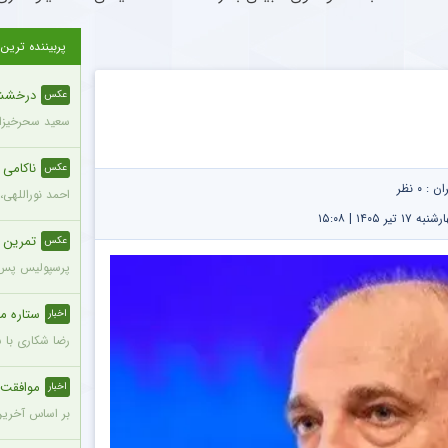
پربیننده ترین
درخشش س
عکس
سعید سحرخیزان
ناکامی
عکس
ران :
۰ نظر
احمد نوراللهی،
 ۱۴۰۵ | ۱۵:۰۸
تمرین 
عکس
پرسپولیس پس ا
ستاره محب
اخبار
رضا شکاری با 
موافقت ه
اخبار
بر اساس آخرین