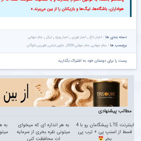
هواداران، باشگاه‌ها، لیگ‌ها و بازیکنان را از بین می‌برند.»
دسته بندی ها :
,
,
,
,
اخبار داغ
اخبار فوری
اخبار ویژه
تیکر
جام جهانی
برچسب ها :
,
,
,
جام جهانی
جام جهانی 2026
خاویر تباس
فلورین بالوگان
پست را برای دوستان خود به اشتراک بگذارید
مطالب پیشنهادی
اینترنت LTE پیشگامان رو با 4
به هر اندازه ای که میخوای
به ه
قسط از اسنپ پی + ترب پی
میتونی نقره بخری از سرمایه
میتو
بخر
ات محافظت کنی