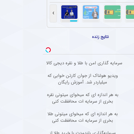
رارداد ستاره محبوب برزیلی با رئال مادرید + عکس
شدن انتقال یان دیومانده (گران‌ترین خرید تاریخ رئال مادرید)، تمدید قرارداد وینیسیوس جونیور تا ۲۰۳۲ نیز
›
ه‌بان ۲۳ ساله منچسترسیتی به لیدز یونایتد + عکس
ا انتقالی تاریخی از منچسترسیتی به لیدز یونایتد پیوست و به گران‌ترین خرید تاریخ این باشگ
نتایج زنده
هدی طارمی به هم‌تیمی سابق خود
صفحه اینستاگرام خود به مناسب تولد مارکوس تورام، هم تیمی سابق خود در اینتر استوری منتش
سرمایه گذاری امن با طلا و نقره دیجی کالا
فق استقلال و رضاییان بر سر مبلغ درخواستی
 زیر بار پذیرش درخواست نجومی رامین رضائیان نرفت و قید او را زد تا کار این بازیکن در جم
ویدیو هولناک از جوان کارتن خوابی که
میلیاردر شد. آموزش رایگان
به هر اندازه ای که میخوای میتونی نقره
بخری از سرمایه ات محافظت کنی
به هر اندازه ای که میخوای میتونی طلا
بخری از سرمایه ات محافظت کنی
سرمایه‌گذاری بلندمدت با خرید طلا از