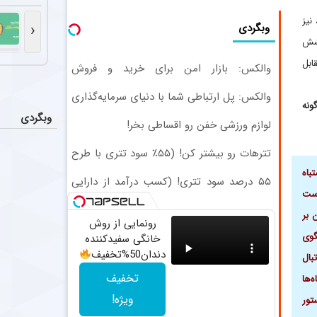
تمدید ق
عکس
همزمان با نهایی 
لیگا، نیز
‹
وبگردی
خشش
انتقال تاریخی درواز
عکس
ابل
والکس: بازار امن برای خرید و فروش
جیمز ترافورد ب
دارایی‌های دیجیتال
والکس: پل ارتباطی شما با دنیای سرمایه‌گذاری
تبریک م
ونه
اخبار
دیجیتال
وبگردی
مهدی طارمی در 
لوازم ورزشی خفن رو اقساطی بخر!
تترهات رو بیشتر کن! (۵۵٪ سود تتری با طرح
عدم توا
اخبار
ویژه بیت‌پین)
باه
باشگاه استقلال
۵۵ درصد سود تتری! (کسب درآمد از دارایی
است
تتری)
 بر
رونمایی از روش
گوی
خانگی سفیدکننده
دندان50%تخفیف
بال
تخفیف
ه‌ها
ویژه!
تور