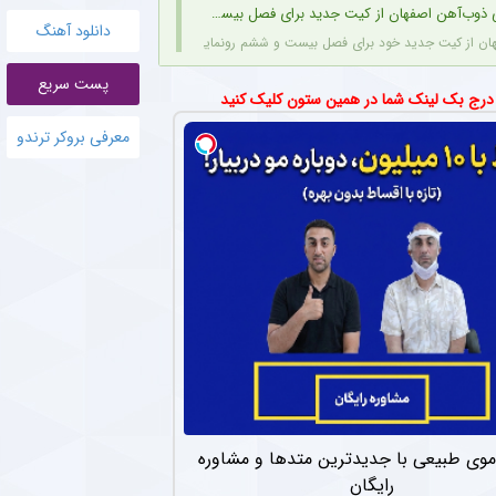
ذوب‌آهن اصفهان از کیت جدید برای فصل بیست و ششم + عکس
دانلود آهنگ
ن از کیت جدید خود برای فصل بیست و ششم رونمایی کرد. طراحی پیراهن با الهام از نقوش ا
پست سریع
قلال خوزستان در برابر استقلال تهران
 درج بک لینک شما در همین ستون کلیک کنید
 دیداری تدارکاتی، با برتری ۳ بر صفر برابر استقلال خوزستان، با دبل سعید سحرخیزان و گل یاسر آسانی پیروز شد.
معرفی بروکر ترندو
ونی کروس به تمدید قرارداد وینیسیوس جونیور + عکس
 احتمال جدایی‌اش از این باشگاه پایان می‌دهد.
ازگشت قریب‌الوقوع دروازه‌بان اسپانیایی به استقلال
بان اسپانیایی فصل گذشته، را تمدید کند.
بوب گل‌گهر در لیست خرید مهدی تارتار قرار ندارد
فع چپ ۲۴ ساله گل‌گهر، در لیست خرید مهدی تارتار قرار ندارد.
عات جدایی دو بازیکن با تجربه با حضور در تمرین گل‌گهر + عکس
 سیاوش یزدانی پس از شایعات جدایی و غیبت در اردوی تهران، دیروز در تمرینات گل‌گهر سی
وی طبیعی با جدیدترین متدها و مشاوره
رایگان