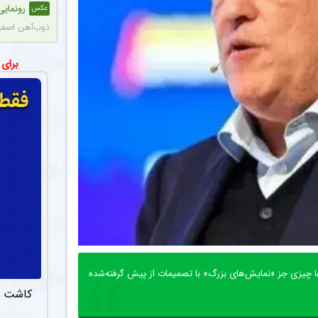
رونمایی 
عکس
ذوب‌آهن اصفها
توقف است
اخبار
برای
تیم فوتبال استقلال تهران امشب در
واکنش ت
عکس
وینیسیوس جونیور ۲۶ ساله با رئال مادرید برای امضای قراردادی بلندمدت به توافق رسید که او را تا سال ۲۰۳۲ در سانتیاگو برنابئو نگه خواهد داشت و به شایعات درباره
احتمال ب
اخبار
پس از پاسخ منفی CAS به درخواست استقلال، این باشگاه به درخواست بختیاری‌زاده قصد دارد قرارداد آنتونیو آدان، دروازه‌
ستاره مح
اخبار
با وجود شایعات، امیر جعفری، مدا
پایان شای
عکس
‌ها چیزی جز «نمایش‌های بزرگ» با تصمیمات از پیش گرفته‌شده
سیامک نعمتی و
کاشت م