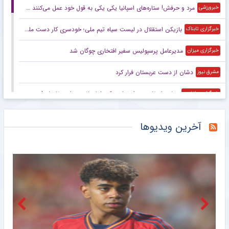
مرد و حرفش! ستاره‌های اسپانیا یکی یکی به قول خود عمل می‌کنند +عکس
خبرورزشی
بازیکن استقلال در لیست سیاه تیم ملی؛ خودسری کار دست ملی‌پوش آبی‌ها داد
خبرگزاری تابناک
مدیرعامل پرسپولیس سفیر افتخاری چوگان شد
خبرگزاری میزان
دشان از دست عربستان فرار کرد
مشرق نیوز
جیانی اینفانتینو عذرخواهی کرد اما حاضر به استعفا نشد!
خبرگزاری دانشجو
رونمایی از جدی‌ترین مشتری رامین رضاییان؛ بمب نقل‌وانتقالات منفجر می‌شود؟
خبرانلاین
آخرین ویدیوها
ادعای سرپرست استقلال: در آن دربی معروف از ما خواستند جلوی پرسپولیس آرام‌تر بازی کنیم!
خبرورزشی
اگر رضاییان را نگه می‌داشتیم، رختکن استقلال به هم می‌ریخت/ شاید پرسپولیس می‌خواهد یک سلطانی‌فر جدید بسازد!
خبرورزشی
ویدیو| خلاصه بازی میلان ۱ – اینتر ۱/ دربی در پرث!
خبرورزشی
ادامه تبعات حذف کره از جام جهانی
خبرگزاری تابناک
صنعت‌نفت آبادان ۲ مدافع جدید جذب کرد
مشرق نیوز