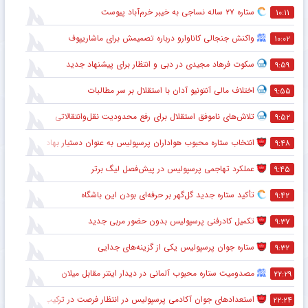
ستاره ۲۷ ساله نساجی به خیبر خرم‌آباد پیوست
۱۰:۱۱
واکنش جنجالی کاناوارو درباره تصمیمش برای ماشاریپوف
۱۰:۰۲
سکوت فرهاد مجیدی در دبی و انتظار برای پیشنهاد جدید
۹:۵۹
اختلاف مالی آنتونیو آدان با استقلال بر سر مطالبات
۹:۵۵
تلاش‌های ناموفق استقلال برای رفع محدودیت نقل‌وانتقالاتی
۹:۵۲
انتخاب ستاره محبوب هواداران پرسپولیس به عنوان دستیار بهادر عبدی
۹:۴۸
عملکرد تهاجمی پرسپولیس در پیش‌فصل لیگ برتر
۹:۴۵
تأکید ستاره جدید گل‌گهر بر حرفه‌ای بودن این باشگاه
۹:۴۲
تکمیل کادرفنی پرسپولیس بدون حضور مربی جدید
۹:۳۷
ستاره جوان پرسپولیس یکی از گزینه‌های جدایی
۹:۳۲
مصدومیت ستاره محبوب آلمانی در دیدار اینتر مقابل میلان
۲۲:۲۹
استعدادهای جوان آکادمی پرسپولیس در انتظار فرصت در ترکیب اصلی
۲۲:۲۴