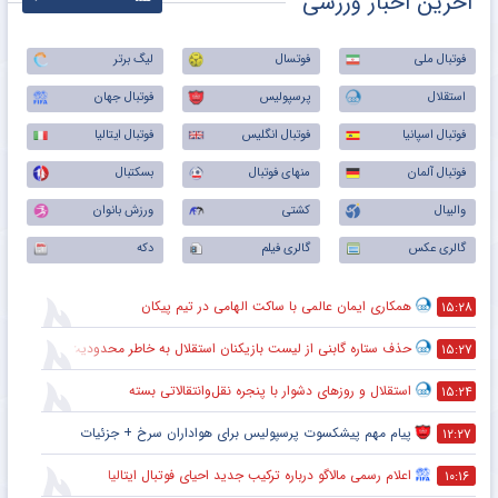
آخرین اخبار ورزشی
فوتبال ملی
فوتسال
لیگ برتر
استقلال
پرسپولیس
فوتبال جهان
فوتبال اسپانیا
فوتبال انگلیس
فوتبال ایتالیا
فوتبال آلمان
منهای فوتبال
بسکتبال
والیبال
کشتی
ورزش بانوان
گالری عکس
گالری فیلم
دکه
همکاری ایمان عالمی با ساکت الهامی در تیم پیکان
۱۵:۲۸
حذف ستاره گابنی از لیست بازیکنان استقلال به خاطر محدودیت نقل‌وانتقالاتی
۱۵:۲۷
استقلال و روزهای دشوار با پنجره نقل‌وانتقالاتی بسته
۱۵:۲۴
پیام مهم پیشکسوت پرسپولیس برای هواداران سرخ + جزئیات
۱۲:۲۷
اعلام رسمی مالاگو درباره ترکیب جدید احیای فوتبال ایتالیا
۱۰:۱۶