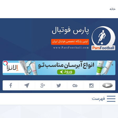
خانه
پارس فوتبال
اولین پایگاه تخصصی فوتبال ایران
www.ParsFootball.com
پارس
فوتبال