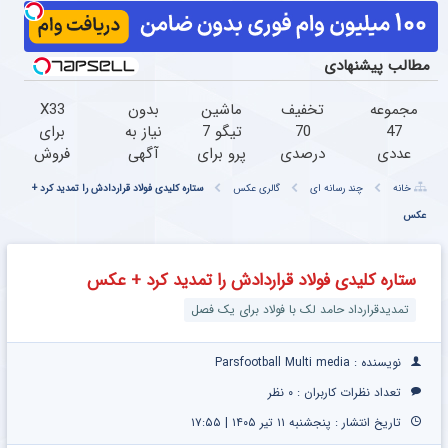
مطالب پیشنهادی
مجموعه
تخفیف
ماشین
بدون
X33
47
70
تیگو 7
نیاز به
برای
عددی
درصدی
پرو برای
آگهی
فروش
دریل
روی همه
فروش
و تنها
داری؟
خانه
چند رسانه ای
گالری عکس
ستاره کلیدی فولاد قراردادش را تمدید کرد +
پیچ
محصولات
داری؟
با یک
اینجا
عکس
گوشتی
مونو چرم
اینجا
بار
راحت و
شارژی
سریع
مراجعه
سریع
(تخفیف
بفروشش
فروخته
بفروشش
ستاره کلیدی فولاد قراردادش را تمدید کرد + عکس
به مدت
شد
محدود)
تمدیدقرارداد حامد لک با فولاد برای یک فصل
نویسنده : Parsfootball Multi media
تعداد نظرات کاربران :
۰ نظر
تاریخ انتشار : پنجشنبه ۱۱ تیر ۱۴۰۵ | ۱۷:۵۵