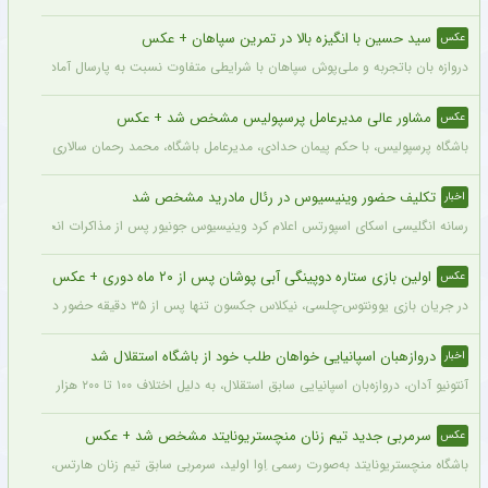
سید حسین با انگیزه بالا در تمرین سپاهان + عکس
عکس
دروازه بان باتجربه و ملی‌پوش سپاهان با شرایطی متفاوت نسبت به پارسال آماده شروع لی
مشاور عالی مدیرعامل پرسپولیس مشخص شد + عکس
عکس
باشگاه پرسپولیس، با حکم پیمان حدادی، مدیرعامل باشگاه، محمد رحمان سالاری به عنوان
تکلیف حضور وینیسیوس در رئال مادرید مشخص شد
اخبار
رسانه انگلیسی اسکای اسپورتس اعلام کرد وینیسیوس جونیور پس از مذاکرات انجام شده با م
اولین بازی ستاره دوپینگی آبی پوشان پس از ۲۰ ماه دوری + عکس
عکس
در جریان بازی یوونتوس-چلسی، نیکلاس جکسون تنها پس از ۳۵ دقیقه حضور در زمین تعویض شد و در همین مسابقه میخایلو مودریک نخستین بازی خود را پس از ۲۰ ماه برای چلسی انجام داد.
دروازهبان اسپانیایی خواهان طلب خود از باشگاه استقلال شد
اخبار
آنتونیو آدان، دروازه‌بان اسپانیایی سابق استقلال، به دلیل اختلاف ۱۰۰ تا ۲۰۰ هزار یورویی در مطالبات خود، قصد شکایت از باشگاه را دارد.
سرمربی جدید تیم زنان منچستریونایتد مشخص شد + عکس
عکس
باشگاه منچستریونایتد به‌صورت رسمی اِوا اولید، سرمربی سابق تیم زنان هارتس، را به‌عنوا