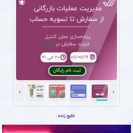
›
‹
نتایج زنده