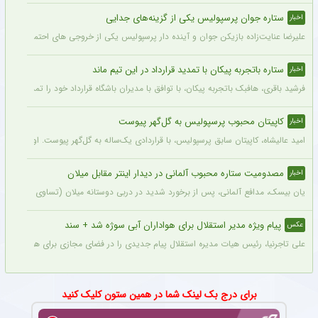
ستاره جوان پرسپولیس یکی از گزینه‌های جدایی
اخبار
علیرضا عنایت‌زاده بازیکن جوان و آینده دار پرسپولیس یکی از خروجی های احتمالی باشگاه
ستاره باتجربه پیکان با تمدید قرارداد در این تیم ماند
اخبار
فرشید باقری، هافبک باتجربه پیکان، با توافق با مدیران باشگاه قرارداد خود را تمدید کرد. ا
کاپیتان محبوب پرسپولیس به گل‌گهر پیوست
اخبار
امید عالیشاه، کاپیتان سابق پرسپولیس، با قراردادی یک‌ساله به گل‌گهر پیوست. او سال‌
مصدومیت ستاره محبوب آلمانی در دیدار اینتر مقابل میلان
اخبار
یان بیسک، مدافع آلمانی، پس از برخورد شدید در دربی دوستانه میلان (تساوی ۱-۱) از ناحیه پشت سر آسیب دید.
پیام ویژه مدیر استقلال برای هواداران آبی سوژه شد + سند
عکس
علی تاجرنیا، رئیس هیات مدیره استقلال پیام جدیدی را در فضای مجازی برای هواداران تیم
برای درج بک لینک شما در همین ستون کلیک کنید