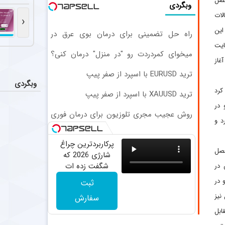
فصل
سکوت فر
اخبار
وبگردی
فرهاد مجیدی در
لات
‹
این
راه حل تضمینی برای درمان بوی عرق در
جدایی ا
اخبار
تابستان! مشاوره بگیرید.
ایت
دیدیه اندونگ ه
میخوای کمردردت رو "در منزل" درمان کنی؟
غاز
(◂فیلم + ◂پرسش‌نامه)
ترید EURUSD با اسپرد از صفر پیپ
عملکرد 
اخبار
وبگردی
تیم فوتبال پر
کرد
ترید XAUUSD با اسپرد از صفر پیپ
 در
سرمربی فص
عکس
روش عجیب مجری تلوزیون برای درمان فوری
د و
بوی عرق! دیدن فیلم!
بیان محمودی، 
پرکاربردترین چراغ
فصل
شارژی 2026 که
شگفت زده ات
 در
میکنه
 در
ثبت
گل نیز
سفارش
ابل