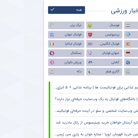
بار ورزشی
همه
فوتسال
لیگ برتر
پرسپولیس
فوتبال جهان
فوتبال انگلیس
فوتبال ایتالیا
منهای فوتبال
بسکتبال
کشتی
ورزش بانوان
گالری فیلم
دکه
م غذایی برای فوتبالیست ها | برنامه غذایی + ۵ انرژی زا
ا باشگاه‌های فوتبال به یک وب‌سایت حرفه‌ای نیاز دارند؟
 وب‌سایت شخصی و سئو در آینده حرفه‌ای فوتبالیست‌ها و مربیان
اره آرسنال خواهان خرید وینیسیوس از رئال مادرید شد
ین خرید قهرمان اروپا ؛ ستاره جوان به پاری سن ژرمن می رود