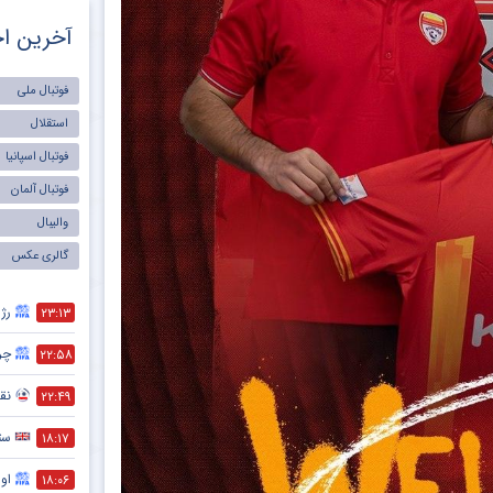
آخرین اخ
فوتبال ملی
استقلال
فوتبال اسپانیا
فوتبال آلمان
والیبال
گالری عکس
رژی
۲۳:۱۳
چر
۲۲:۵۸
نقش
۲۲:۴۹
ست
۱۸:۱۷
اول
۱۸:۰۶