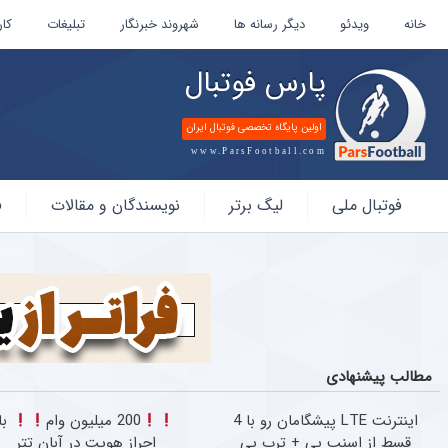
خانه
ویدئو
دیگر رسانه ها
شهروند خبرنگار
تبلیغات
کار
پارس فوتبال
اولین پایگاه تخصصی فوتبال ایران
www.ParsFootball.com
پارس
فوتبال ملی
لیگ برتر
نویسندگان و مقالات
ف
فوتبال
مطالب پیشنهادی
اینترنت LTE پیشگامان رو با 4
200 میلیون وام
با
قسط از اسنپ پی + ترب پی
احراز هویت در آبان تتر