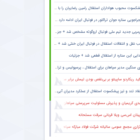
کسوت محبوب هواداران استقلال رامین رضاییان را با خاک یکسان کرد + جزئیات
راجویی ستاره جوان تراکتور در فوتبال ایران ادامه دارد + جزئیات
مربی جدید تیم ملی فوتبال اروگوئه مشخص شد + جزئیات
 نقل و انتقالات استقلال در فوتبال ایران خنثی شد + جزئیات
ایی این ستاره از استقلال قطعی شد + جزئیات
 سنگین مدیر سپاهان برای استقلال ، پرسپولیس و تراکتور + جزئیات
ید ریکاردو ساپینتو بر بی‌نقص بودن تیمش برابر سالزبورگ
قاد تند و تیز پیشکسوت استقلال از عملکرد مدیران آبی + جزئیات
دی کریمیان و پذیرش مسئولیت سرپرستی سپاهان
پیتان اس‌سی ویلا قربانی سرقت مسلحانه
گزاری مجمع عمومی سالیانه شرکت فولاد مبارکه سپاهان
کاری ایمان عالمی با ساکت الهامی در تیم پیکان