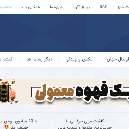
ت شارژ
RSS
رپرتاژ آگهی
درباره ما
همکاری با ما
تماس با
وتبال جهان
عکس و ویدئو
دیگر رسانه ها
گیشه م
کاشت موی حرفه‌ای با
با 10 میلیون تومن 
جدیدترین متدها و قیمت عالی
طبیعی بکار