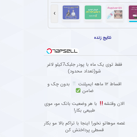
هاد مجیدی در دبی و انتظار برای پیشنهاد جدید
 پنجاه‌سالگی، دور از هیاهوی فوتبال ایران، روزهای آرامی را در دبی سپری می‌کند و همچنان مق
›
ین ستاره از استقلال قطعی شد + جزئیات
افبک گابنی فصل گذشته تیم فوتبال استقلال به دلیل بسته ماندن پنجره نقل‌وانتقالاتی به ای
نتایج زنده
تهاجمی پرسپولیس در پیش‌فصل لیگ برتر
سپولیس در مسابقات پیش فصل شکستی نداشته و توانسته گل های زیادی را به ثمر برساند.
فقط توی یک ماه با پودر جلبک7کیلو لاغر
ل گذشته سپاهان با تمدید یک فصل دیگر در این تیم ماند + عکس
شو(تعداد محدود)
سرمربی فصل گذشته سپاهان، با وجود شایعات حضور در پرسپولیس، قرارداد خود را برای یک فص
اقساط ۱۲ ماهه ایمپلنت
بدون چک و
ضامن
الان وقتشه
با هر وضعیت بانک مو، موی
طبیعی بکار!
غصه موهاتو نخور! اینجا با تراکم بالا مو بکار
قسطی پرداختش کن