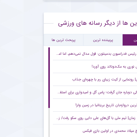
 ستاره گابنی از لیست بازیکنان استقلال به خاطر محدودیت نقل‌وانتقالاتی
ین ها از دیگر رسانه های ورزشی
قلال و روزهای دشوار با پنجره نقل‌وانتقالاتی بسته
ام مهم پیشکسوت پرسپولیس برای هواداران سرخ + جزئیات
ن
پربیننده ترین
پربحث ترین ها
رئیس فدراسیون بدمینتون: قول مدال نمی‌دهم، اما امیدوارم در ناگویا و داکار اتفاقات خوبی بیفتد/ هدف اصلی ما کسب سهمیه المپیک لس‌آنجلس است
نوری به مک‌دونالد روی آورد!
رونمایی از کیت زیبای رم با چهره‌ای جذاب
 دوباره جان گرفت؛ پاس گل و امیدواری برای استقلال
ترین دروازه‌بان تاریخ بریتانیا در زمین ولز!
مان| تیم ملی با گل‌های علی دایی روی سکو رفت/ زخم کاری ایران بر پیکر بحرین
ج میلاد محمدی در اولین بازی فیکس