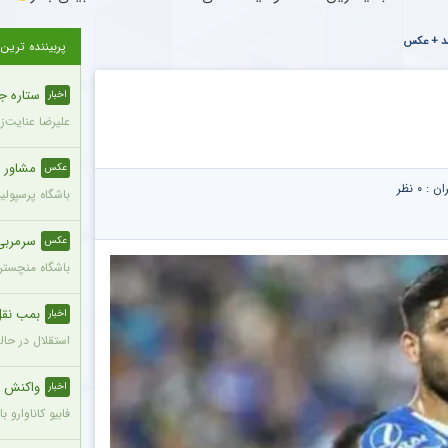
 شد + عکس
پربیننده ترین
ستاره ج
اخبار
علیرضا عنایت‌ز
مشاور 
عکس
ران :
۰ نظر
باشگاه پرسپول
سرمربی
عکس
باشگاه منچستری
بمب نقل 
اخبار
استقلال در حال
واکنش ج
اخبار
فابیو کاناوارو