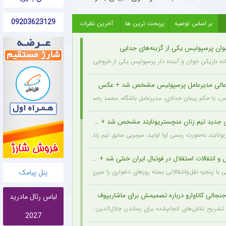
09203623129
بر اساس توصیه
پربحث ترین ها
آخرین نظرات
وان پرسپولیس یکی از گزینه‌های جدایی
اده بازیکن جوان و آینده دار پرسپولیس یکی از خروجی های احتمالی باشگاه به شمار می رود.
عالی مدیرعامل پرسپولیس مشخص شد + عکس
یس، با حکم پیمان حدادی، مدیرعامل باشگاه، محمد رحمان سالاری به عنوان مشاور عالی مدیر
 جدید تیم زنان منچستریونایتد مشخص شد + عکس
ونایتد به‌صورت رسمی اِوا اولید، سرمربی سابق تیم زنان هارتس، را به‌عنوان سرمربی جدید تیم
و انتقالات استقلال در فوتبال ایران خنثی شد + جزئیات
پنل پیامک
ی با پنجره نقل‌وانتقالاتی بسته روزهای دشواری را سپری می‌کند که در همین شرایط، نام سرد
نجالی کاناوارو درباره تصمیمش برای ماشاریپوف
لباس رئال مادرید
 با تشریح تلاش‌های انجام‌شده برای رساندن جلال‌الدین ماشاریپوف به جام جهانی تأکید کرد 
2027