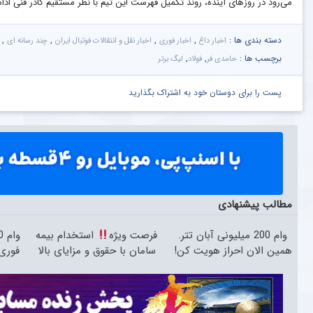
می‌رود در روزهای آینده، روند تکمیل فهرست این تیم با نظر مستقیم کادر فنی ادامه
دسته بندی ها :
,
,
,
,
اخبار داغ
اخبار فوری
اخبار نقل و انتقالات فوتبال ایران
چند رسانه ای
برچسب ها :
,
,
حامدی فر
فولاد
لیگ برتر
پست را برای دوستان خود به اشتراک بگذارید
مطالب پیشنهادی
وام 200 میلیونی آبان تتر.
فرصت ویژه
استخدام بیمه
همین الان احراز هویت کن!
سامان با حقوق و مزایای بالا
فوری،