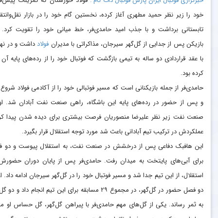
خبرگزاری فوتبال ایران پارس فوتبال دات کام :
فولاد خوزستان که تمرینات پیش‌
خود را زیر نظر حمید مطهری آغاز کرده، نخستین گام خود را در بازار نقل‌وانتقا
تابستانی برداشت و با جذب امید حامدی‌فر، خط میانی خود را تقویت کرد. 
بازیکن پس از جدایی از گل‌گهر سیرجان، مذاکراتی با مدیران
فولاد
داشت و در نه
با عقد قراردادی دو ساله به تیمی بازگشت که فوتبال خود را از رده‌های پایه آن آ
کرده بود.
حامدی‌فر از جمله بازیکنانی است که مسیر فوتبالی خود را از آکادمی فولاد شروع 
و پس از حضور در رده‌های پایه این باشگاه، راهی صنعت نفت آبادان شد. او
صنعت نفت زیر نظر علیرضا منصوریان فرصت بیشتری برای دیده شدن پیدا کر
عملکردش در ترکیب تیم آبادانی باعث شد مورد توجه استقلال قرار بگیرد.
این هافبک دفاعی پس از درخشش در صنعت نفت، به استقلال پیوست و دو 
برای آبی‌های پایتخت به میدان رفت. حامدی‌فر پس از پایان دوران حضورش
استقلال، از این تیم جدا شد و مسیر فوتبال خود را در گل‌گهر سیرجان ادامه داد. او
دو فصل حضور در گل‌گهر، در مجموع ۲۹ مسابقه برای این تیم انجام داد و دو 
به ثمر رساند. یکی از گل‌های مهم حامدی‌فر با پیراهن گل‌گهر، گل حساس او مق