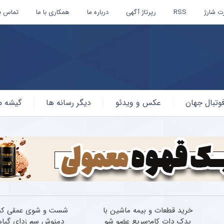
ت شارژ
RSS
رپرتاژ آگهی
درباره ما
همکاری با ما
تماس با
وتبال جهان
عکس و ویدئو
دیگر رسانه ها
گیشه م
خرید قطعات و بیمه ماشین با
شست و شوی عمقی کبد
یدک دات کام؛سریع عضو شو
دمنوش سم زدای گیا