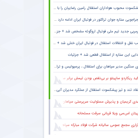
کسوت محبوب هواداران استقلال رامین رضاییان را با خاک یکسان کرد + جزئیات
راجویی ستاره جوان تراکتور در فوتبال ایران ادامه دارد + جزئیات
مربی جدید تیم ملی فوتبال اروگوئه مشخص شد + جزئیات
 نقل و انتقالات استقلال در فوتبال ایران خنثی شد + جزئیات
ایی این ستاره از استقلال قطعی شد + جزئیات
 سنگین مدیر سپاهان برای استقلال ، پرسپولیس و تراکتور + جزئیات
ید ریکاردو ساپینتو بر بی‌نقص بودن تیمش برابر سالزبورگ
قاد تند و تیز پیشکسوت استقلال از عملکرد مدیران آبی + جزئیات
دی کریمیان و پذیرش مسئولیت سرپرستی سپاهان
پیتان اس‌سی ویلا قربانی سرقت مسلحانه
گزاری مجمع عمومی سالیانه شرکت فولاد مبارکه سپاهان
کاری ایمان عالمی با ساکت الهامی در تیم پیکان