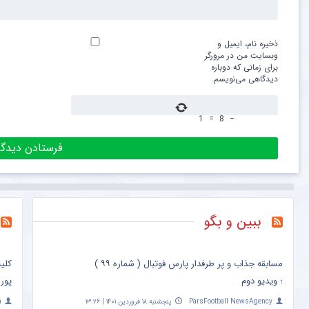
ذخیره نام، ایمیل و
وبسایت من در مرورگر
برای زمانی که دوباره
دیدگاهی می‌نویسم.
1
=
8
−
ببین و بگو
مسابقه جذاب و پر طرفدار پارس فوتبال ( شماره ۹۹ )
کلی
؛ ویدیو دوم
پور
ParsFootball NewsAgency
پنجشنبه ۱۸ فروردین ۱۴۰۱ | ۱۳:۲۶
a