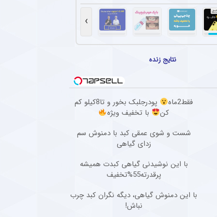
هاد مجیدی در دبی و انتظار برای پیشنهاد جدید
 پنجاه‌سالگی، دور از هیاهوی فوتبال ایران، روزهای آرامی را در دبی سپری می‌کند و همچنان مق
›
ین ستاره از استقلال قطعی شد + جزئیات
افبک گابنی فصل گذشته تیم فوتبال استقلال به دلیل بسته ماندن پنجره نقل‌وانتقالاتی به ای
نتایج زنده
تهاجمی پرسپولیس در پیش‌فصل لیگ برتر
سپولیس در مسابقات پیش فصل شکستی نداشته و توانسته گل های زیادی را به ثمر برساند.
فقط2ماه
پودرجلبک بخور و تا8کیلو کم
ل گذشته سپاهان با تمدید یک فصل دیگر در این تیم ماند + عکس
کن
با تخفیف ویژه
سرمربی فصل گذشته سپاهان، با وجود شایعات حضور در پرسپولیس، قرارداد خود را برای یک فص
شست و شوی عمقی کبد با دمنوش سم
زدای گیاهی
با این نوشیدنی گیاهی کبدت همیشه
پرقدرته55%تخفیف
با این دمنوش گیاهی، دیگه نگران کبد چرب
نباش!