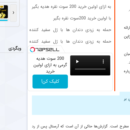
سکوت فر
محدود ثبت‌نام)
اخبار
به ازای اولین خرید 200 سوت نقره هدیه بگیر
فرهاد مجیدی در
‹
با اولین خرید 200سوت نقره بگیر
جدایی ا
اخبار
ائه
حمله به زردی دندان ها با ژل سفید کننده
دیدیه اندونگ ه
دندان! خرید40%تخفیف
اپن
حمله به زردی دندان ها با ژل سفید کننده
عملکرد 
اخبار
دندان! خرید40%تخفیف
وبگردی
تیم فوتبال پر
 میان
200 سوت هدیه
.
سرمربی فص
گرمی به ازای اولین
عکس
خرید
اره
بیان محمودی، 
کلیک کن!
 بر
یز مطرح است. گزارش‌ها حاکی از آن است که آرسنال پس از رد