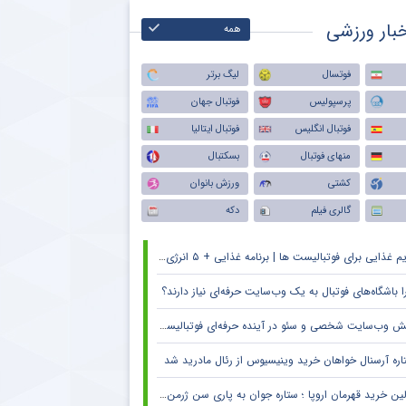
بار ورزشی
همه
فوتسال
لیگ برتر
پرسپولیس
فوتبال جهان
فوتبال انگلیس
فوتبال ایتالیا
منهای فوتبال
بسکتبال
کشتی
ورزش بانوان
گالری فیلم
دکه
م غذایی برای فوتبالیست ها | برنامه غذایی + ۵ انرژی زا
ا باشگاه‌های فوتبال به یک وب‌سایت حرفه‌ای نیاز دارند؟
 وب‌سایت شخصی و سئو در آینده حرفه‌ای فوتبالیست‌ها و مربیان
اره آرسنال خواهان خرید وینیسیوس از رئال مادرید شد
ین خرید قهرمان اروپا ؛ ستاره جوان به پاری سن ژرمن می رود