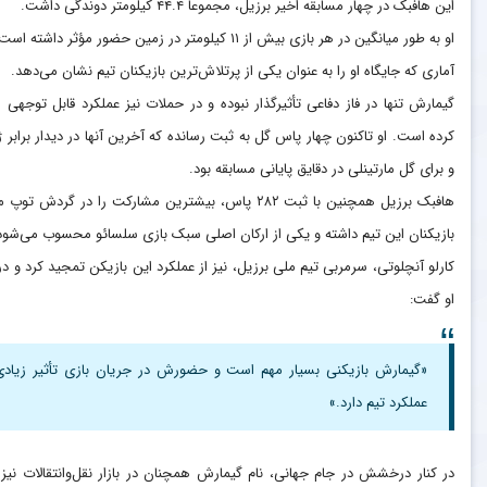
این هافبک در چهار مسابقه اخیر برزیل، مجموعاً ۴۴.۴ کیلومتر دوندگی داشت.
او به طور میانگین در هر بازی بیش از ۱۱ کیلومتر در زمین حضور مؤثر داشته است.
آماری که جایگاه او را به عنوان یکی از پرتلاش‌ترین بازیکنان تیم نشان می‌دهد.
گیمارش تنها در فاز دفاعی تأثیرگذار نبوده و در حملات نیز عملکرد قابل توجهی ار
کرده است. او تاکنون چهار پاس گل به ثبت رسانده که آخرین آنها در دیدار برابر ژ
و برای گل مارتینلی در دقایق پایانی مسابقه بود.
هافبک برزیل همچنین با ثبت ۲۸۲ پاس، بیشترین مشارکت را در گردش توپ
بازیکنان این تیم داشته و یکی از ارکان اصلی سبک بازی سلسائو محسوب می‌شود
کارلو آنچلوتی، سرمربی تیم ملی برزیل، نیز از عملکرد این بازیکن تمجید کرد و درب
او گفت:
«گیمارش بازیکنی بسیار مهم است و حضورش در جریان بازی تأثیر زیادی
عملکرد تیم دارد.»
در کنار درخشش در جام جهانی، نام گیمارش همچنان در بازار نقل‌وانتقالات ن