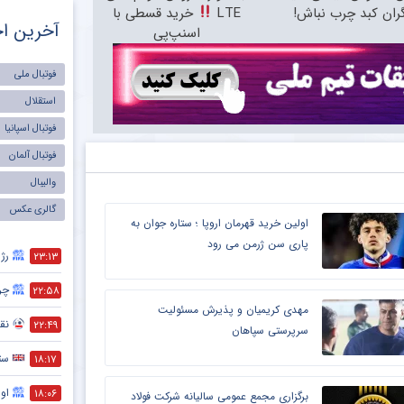
ران کبد چرب نباش!
LTE
خرید قسطی با
آخرین اخ
اسنپ‌پی
فوتبال ملی
استقلال
فوتبال اسپانیا
فوتبال آلمان
والیبال
گالری عکس
اولین خرید قهرمان اروپا ؛ ستاره جوان به
پاری سن ژرمن می رود
رژی
۲۳:۱۳
چر
۲۲:۵۸
مهدی کریمیان و پذیرش مسئولیت
نقش
۲۲:۴۹
سرپرستی سپاهان
ست
۱۸:۱۷
اول
۱۸:۰۶
برگزاری مجمع عمومی سالیانه شرکت فولاد