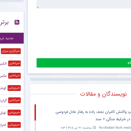
حذف
۱۵:۲۷
برتر
است
۱۵:۲۴
پی
۱۲:۲۷
جدید تری
خبرگزاری میزان
الکس 
خبرانلاین
عکس| 
خبرانلاین
کوشکی
خبرورزشی
نویسندگان و مقالات
گران‌
خبرانلاین
پ واکنش کامران نجف زاده به رفتار عادل فردوسی
تونل ز
خبرورزشی
 در شرایط جنگی + سند
اخرا
خبرورزشی
Parsfootball Multi medi
سه‌شنبه ۳۰ تیر ۱۴۰۵ | ۱۱:۱۳