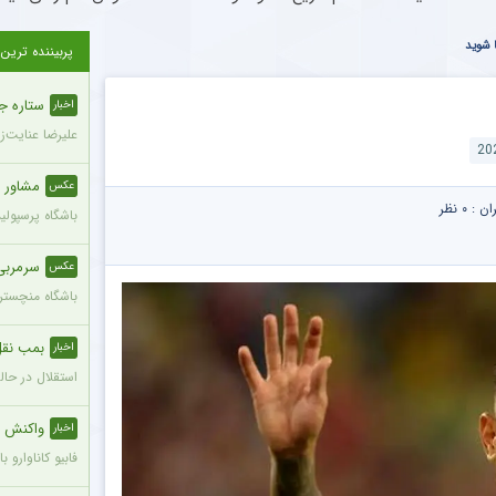
ا شوید
پربیننده ترین
ستاره ج
اخبار
علیرضا عنایت‌ز
مشاور 
عکس
ران :
۰ نظر
باشگاه پرسپول
سرمربی
عکس
باشگاه منچستری
بمب نقل 
اخبار
استقلال در حال
واکنش ج
اخبار
فابیو کاناوارو