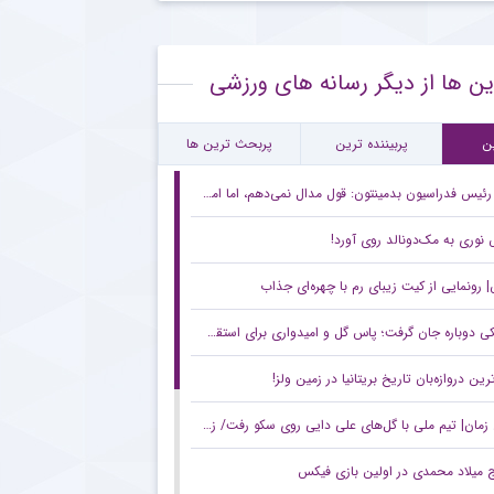
 ستاره گابنی از لیست بازیکنان استقلال به خاطر محدودیت نقل‌وانتقالاتی
ین ها از دیگر رسانه های ورزشی
قلال و روزهای دشوار با پنجره نقل‌وانتقالاتی بسته
ام مهم پیشکسوت پرسپولیس برای هواداران سرخ + جزئیات
ن
پربیننده ترین
پربحث ترین ها
رئیس فدراسیون بدمینتون: قول مدال نمی‌دهم، اما امیدوارم در ناگویا و داکار اتفاقات خوبی بیفتد/ هدف اصلی ما کسب سهمیه المپیک لس‌آنجلس است
نوری به مک‌دونالد روی آورد!
رونمایی از کیت زیبای رم با چهره‌ای جذاب
 دوباره جان گرفت؛ پاس گل و امیدواری برای استقلال
ترین دروازه‌بان تاریخ بریتانیا در زمین ولز!
مان| تیم ملی با گل‌های علی دایی روی سکو رفت/ زخم کاری ایران بر پیکر بحرین
ج میلاد محمدی در اولین بازی فیکس