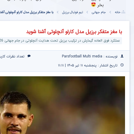
بخر
خانه
جام جهانی
تیم فوتبال برزیل
با مغز متفکر برزیل مدل کارلو آنچلوتی آشن
با مغز متفکر برزیل مدل کارلو آنچلوتی آشنا شوید
عملکرد فوق العاده گیمارش در ترکیب برزیل تحت هدایت آنچلوتی در جام جهانی 2026
نویسنده : Parsfootball Multi media
تعداد نظرات کارب
تاریخ انتشار : پنجشنبه ۱۱ تیر ۱۴۰۵ | ۱۱:۱۱