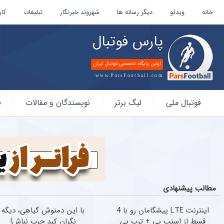
خانه
ویدئو
دیگر رسانه ها
شهروند خبرنگار
تبلیغات
کار
پارس فوتبال
اولین پایگاه تخصصی فوتبال ایران
www.ParsFootball.com
پارس
فوتبال ملی
لیگ برتر
نویسندگان و مقالات
ف
فوتبال
مطالب پیشنهادی
اینترنت LTE پیشگامان رو با 4
با این دمنوش گیاهی، دیگه
قسط از اسنپ پی + ترب پی
نگران کبد چرب نباش!