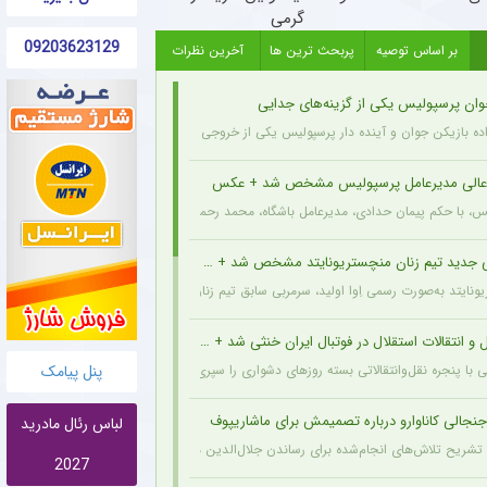
گرمی
09203623129
بر اساس توصیه
پربحث ترین ها
آخرین نظرات
وان پرسپولیس یکی از گزینه‌های جدایی
اده بازیکن جوان و آینده دار پرسپولیس یکی از خروجی های احتمالی باشگاه به شمار می رود.
عالی مدیرعامل پرسپولیس مشخص شد + عکس
یس، با حکم پیمان حدادی، مدیرعامل باشگاه، محمد رحمان سالاری به عنوان مشاور عالی مدیر
 جدید تیم زنان منچستریونایتد مشخص شد + عکس
ونایتد به‌صورت رسمی اِوا اولید، سرمربی سابق تیم زنان هارتس، را به‌عنوان سرمربی جدید تیم
و انتقالات استقلال در فوتبال ایران خنثی شد + جزئیات
پنل پیامک
ی با پنجره نقل‌وانتقالاتی بسته روزهای دشواری را سپری می‌کند که در همین شرایط، نام سرد
نجالی کاناوارو درباره تصمیمش برای ماشاریپوف
لباس رئال مادرید
 با تشریح تلاش‌های انجام‌شده برای رساندن جلال‌الدین ماشاریپوف به جام جهانی تأکید کرد 
2027