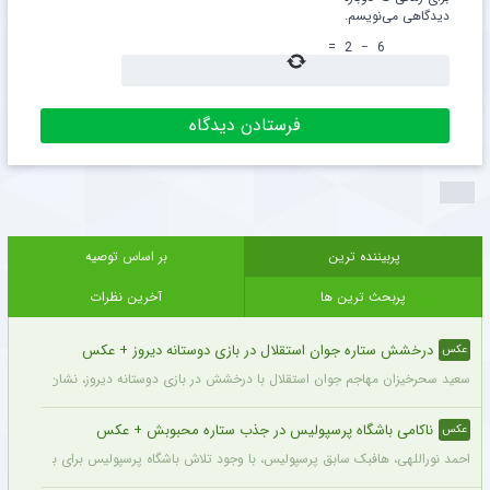
دیدگاهی می‌نویسم.
=
2
−
6
پربیننده ترین
بر اساس توصیه
پربحث ترین ها
آخرین نظرات
درخشش ستاره جوان استقلال در بازی دوستانه دیروز + عکس
عکس
سعید سحرخیزان مهاجم جوان استقلال با درخشش در بازی دوستانه دیروز، نشان داد آماد
ناکامی باشگاه پرسپولیس در جذب ستاره محبوبش + عکس
عکس
احمد نوراللهی، هافبک سابق پرسپولیس، با وجود تلاش باشگاه پرسپولیس برای بازگشت او، 