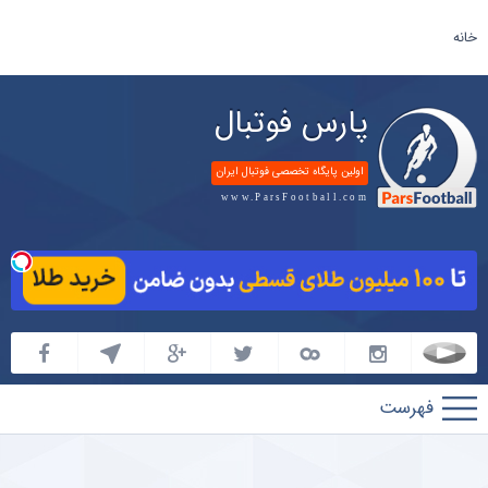
خانه
پارس فوتبال
اولین پایگاه تخصصی فوتبال ایران
www.ParsFootball.com
پارس
فوتبال