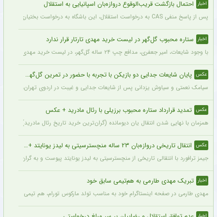
احتمال بازگشت قریب‌الوقوع دروازه‌بان اسپانیایی به استقلال
اخبار
پس از پاسخ منفی CAS به درخواست استقلال، این باشگاه به درخواست بختیاری‌زاده قصد دارد قرارداد آنتونیو آدان، دروازه‌بان اسپانیایی فصل گذشته، را تمدید کند.
ستاره محبوب گل‌گهر در لیست خرید مهدی تارتار قرار ندارد
اخبار
با وجود شایعات، امیر جعفری، مدافع چپ ۲۴ ساله گل‌گهر، در لیست خرید مهدی تارتار قرار ندارد.
پایان شایعات جدایی دو بازیکن با تجربه با حضور در تمرین گل‌گهر + عکس
عکس
سیامک نعمتی و سیاوش یزدانی پس از شایعات جدایی و غیبت در اردوی تهران، دیروز در ت
تمدید قرارداد ستاره محبوب برزیلی با رئال مادرید + عکس
عکس
همزمان با نهایی شدن انتقال یان دیومانده (گران‌ترین خرید تاریخ رئال مادرید)، تمدید قرارداد وینیسیو
انتقال تاریخی دروازه‌بان ۲۳ ساله منچسترسیتی به لیدز یونایتد + عکس
عکس
جیمز ترافورد با انتقالی تاریخی از منچسترسیتی به لیدز یونایتد پیوست و به گران‌ترین خر
تبریک مهدی طارمی به هم‌تیمی سابق خود
اخبار
مهدی طارمی در صفحه اینستاگرام خود به مناسب تولد مارکوس تورام، هم تیمی سابق خود در 
عدم توافق استقلال و رضاییان بر سر مبلغ درخواستی
اخبار