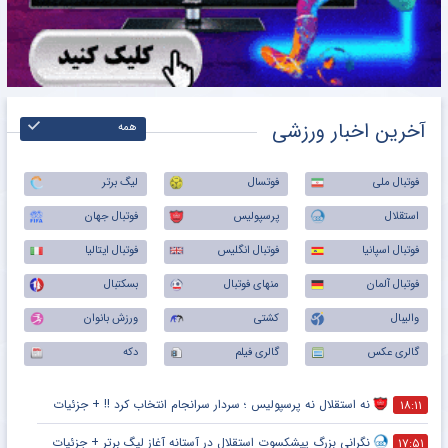
آخرین اخبار ورزشی
همه
فوتبال ملی
فوتسال
لیگ برتر
استقلال
پرسپولیس
فوتبال جهان
فوتبال اسپانیا
فوتبال انگلیس
فوتبال ایتالیا
فوتبال آلمان
منهای فوتبال
بسکتبال
والیبال
کشتی
ورزش بانوان
گالری عکس
گالری فیلم
دکه
نه استقلال نه پرسپولیس ؛ سردار سرانجام انتخاب کرد !! + جزئیات
۱۸:۱۱
نگرانی بزرگ پیشکسوت استقلال در آستانه آغاز لیگ برتر + جزئیات
۱۷:۵۱