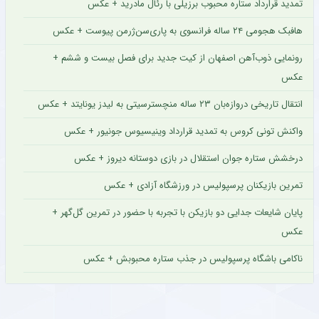
تمدید قرارداد ستاره محبوب برزیلی با رئال مادرید + عکس
هافبک هجومی ۲۴ ساله فرانسوی به پاری‌سن‌ژرمن پیوست + عکس
رونمایی ذوب‌آهن اصفهان از کیت جدید برای فصل بیست و ششم +
عکس
انتقال تاریخی دروازه‌بان ۲۳ ساله منچسترسیتی به لیدز یونایتد + عکس
واکنش تونی کروس به تمدید قرارداد وینیسیوس جونیور + عکس
درخشش ستاره جوان استقلال در بازی دوستانه دیروز + عکس
تمرین بازیکنان پرسپولیس در ورزشگاه آزادی + عکس
پایان شایعات جدایی دو بازیکن با تجربه با حضور در تمرین گل‌گهر +
عکس
ناکامی باشگاه پرسپولیس در جذب ستاره محبوبش + عکس