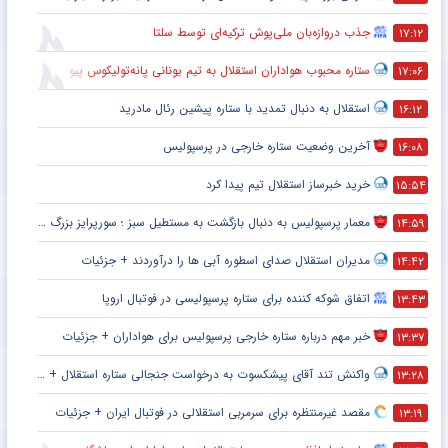
جذب دروازه‌بان ملی‌پوش ترکیه‌ای توسط سلتا
۱۷:۱۲
ستاره محبوب هواداران استقلال به تیم یونانی پانه‌تولیکوس پیوست
۱۷:۰۶
استقلال به دنبال تمدید با ستاره پیشین رئال مادرید
۱۶:۱۲
آخرین وضعیت ستاره خارجی در پرسپولیس
۱۶:۰۸
خرید خبرساز استقلال تیم پیدا کرد
۱۵:۵۴
معمار پرسپولیس به دنبال بازگشت به مستطیل سبز ؛ سورپرایز بزرگ در راه است ؟ + جزئیات
۱۴:۵۹
مدیران استقلال صدای اسطوره آبی ها را درآوردند + جزئیات
۱۴:۴۲
اتفاق شوکه کننده برای ستاره پرسپولیسی در فوتبال اروپا
۱۳:۴۳
خبر مهم درباره ستاره خارجی پرسپولیس برای هواداران + جزئیات
۱۳:۳۷
واکنش تند آقای پیشکسوت به درخواست جنجالی ستاره استقلال + جزئیات
۱۳:۲۸
مقصد غیرمنتظره برای سرمربی استقلالی در فوتبال ایران + جزئیات
۱۳:۱۹