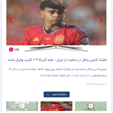
پیاتزا به تهران رسید؛ رقابت ۲۸ بازیکن برای حضور در فهرست نهایی تیم ملی والیبال
خبرگزاری میزان
اشکال فوتبال ما در نتیجه گرایی است
خبرانلاین
پیاتزا انتخاب بزرگ را کلید زد؛ چه کسانی به آسیا می‌روند؟
خبرورزشی
کلیپ دیده نشده از وحشت خنده دار برادر کوچک یامال از لولوی تیم ملی اسپانیا + سند
شلیک لامین یامال در حمایت از ایران ، علیه آمریکا !! + کلیپ وایرال شده
تصویر لامین یامال ستاره تیم ملی فوتبال اسپانیا روی پهپاد شاهد سپاه پاسداران در حالی که
پرچم فلسطین را در دست دارد در حال شلیک منتشر شده است.
دروا
۱۵:۰۱
۱۴۰۵/۰۵/۰۱ ۱۵:۲۴
مشاهده فیلم