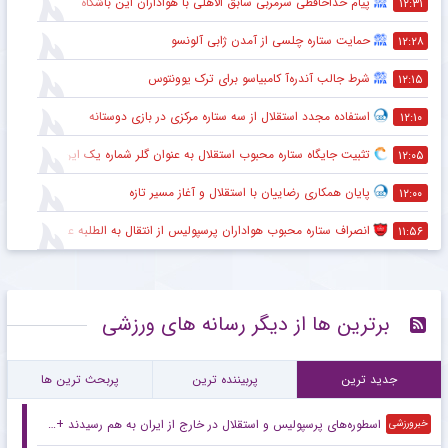
پیام خداحافظی سرمربی سابق الاهلی با هواداران این باشگاه
۱۲:۳۱
حمایت ستاره چلسی از آمدن ژابی آلونسو
۱۲:۲۸
شرط جالب آندره‌آ کامبیاسو برای ترک یوونتوس
۱۲:۱۵
استفاده مجدد استقلال از سه ستاره مرکزی در بازی دوستانه
۱۲:۱۰
تثبیت جایگاه ستاره محبوب استقلال به عنوان گلر شماره یک این تیم برای شروع لیگ
۱۲:۰۵
پایان همکاری رضاییان با استقلال و آغاز مسیر تازه
۱۲:۰۰
انصراف ستاره محبوب هواداران پرسپولیس از انتقال به الطلبه عراق
۱۱:۵۶
برترین ها از دیگر رسانه های ورزشی
جدید ترین
پربیننده ترین
پربحث ترین ها
اسطوره‌های پرسپولیس و استقلال در خارج از ایران به هم رسیدند +عکس
خبرورزشی