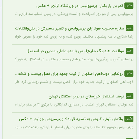
تمرین بازیکنان پرسپولیس در ورزشگاه آزادی + عکس
عکس
پرسپولیس پس از دو روز استراحت و تست پزشکی، در زمین شماره سه آزادی تمرین کرد.
ستاره محبوب هواداران پرسپولیس و تغییر مسیرش در نقل‌وانتقالات
اخبار
رضا شکاری با سه پیشنهاد مختلف روبرو شده و به زودی تیم خود را معرفی خواهد کرد.
موافقت هلدینگ خلیج‌فارس با مدیرعاملی متدین در استقلال
اخبار
بر اساس آخرین پیگیری‌ها روند مدیرعاملی مصطفی متدین در استقلال به طور کامل طی شد
رونمایی ذوب‌آهن اصفهان از کیت جدید برای فصل بیست و ششم + عکس
عکس
ذوب‌آهن اصفهان از کیت جدید خود برای فصل بیست و ششم رونمایی کرد. طراحی پیراهن با
توقف استقلال خوزستان در برابر استقلال تهران
اخبار
تیم فوتبال استقلال تهران امشب در دیداری تدارکاتی، با برتری ۳ بر صفر برابر استقلال خوزستان، با دبل سعید سحرخیزان و گل یاسر آسانی پیروز شد.
واکنش تونی کروس به تمدید قرارداد وینیسیوس جونیور + عکس
عکس
وینیسیوس جونیور ۲۶ ساله با رئال مادرید برای امضای قراردادی بلندمدت به توافق رسید که او را تا سال ۲۰۳۲ در سانتیاگو برنابئو نگه خواهد داشت و به شایعات درباره احتمال جدایی‌اش از این باشگاه پایان می‌دهد.