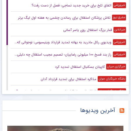
اتفاق تلخ برای خرید جدید نساجی؛ فصل از دست رفت؟
خبرورزشی
تلاش پزشکان استقلال برای رساندن چشمی به هفته اول لیگ برتر
مشرق نیوز
قمار بزرگ استقلال روی یاسر آسانی
خبرانلاین
ویدیوی رئال مادرید به بهانه تمدید قرارداد وینیسیوس؛ نوجوانی که ستاره شد
خبرورزشی
راز بند فسخ ۱۰۰ میلیونی رضاییان؛ تصمیم عجیب استقلال چه دلیلی داشت؟
خبرورزشی
کاپیتان بسکتبال استقلال تمدید کرد
خبرگزاری میزان
مذاکره استقلال برای تمدید قرارداد آدان
باشگاه خبرنگاران جوان
اضافه شدن بازیکنان امید پرسپولیس به تمرینات تیم بزرگسالان
باشگاه خبرنگاران جوان
پیاتزا به تهران رسید؛ رقابت ۲۸ بازیکن برای حضور در فهرست نهایی
باشگاه خبرنگاران جوان
آخرین ویدیوها
وینگر آفریقایی پرسپولیس ماندنی شد
مشرق نیوز
وضعیت بیفوما در پرسپولیس مشخص شد
خبرگزاری دانشجو