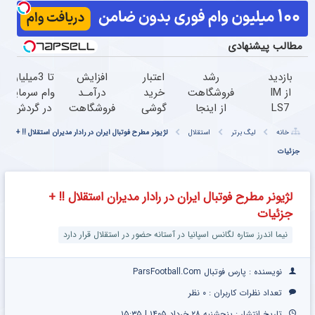
مطالب پیشنهادی
بازدید
رشد
اعتبار
افزایش
تا 3میلیارد
از IM
فروشگاهت
خرید
درآمـد
وام سرمایه
LS7
از اینجا
گوشی
فروشگاهت
در گردش
لوکس
شروع
بگیر
رو تضمین
فروشندگان
خانه
لیگ برتر
استقلال
لژیونر مطرح فوتبال ایران در رادار مدیران استقلال !! +
ترین
می‌شه،
همین
کن
=>
جزئیات
شاسی
برای درآمد
حالا
فروشگاهت
بلند
بیشتر،
درخواست
رو ثبت
برقی
آماده‌ای؟
اعتبار بده
کن
لژیونر مطرح فوتبال ایران در رادار مدیران استقلال !! +
ایران
جزئیات
در
باشگاه
نیما اندرز ستاره لگانس اسپانیا در آستانه حضور در استقلال قرار دارد
انقلاب
نویسنده : پارس فوتبال ParsFootball.Com
تعداد نظرات کاربران :
۰ نظر
تاریخ انتشار : پنجشنبه ۲۸ خرداد ۱۴۰۵ | ۱۵:۳۵