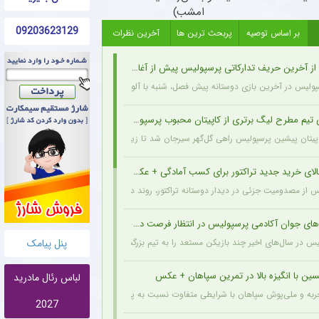
امشب)
09203623129
بر اساس توصیه
پربحث ترین ها
آخرین نظرات
ز آخرین حریف تدارکاتی پرسپولیس پیش از آغاز لیگ برتر
پولیس در آخرین بازی دوستانه پیش فصل، شنبه با آلومینیوم اراک دیدار می‌کند.
تیم مطرح لیگ برتری از کاپیتان محبوب پرسپولیسی + سند
اپیتان پیشین پرسپولیس راهی گل‌گهر سیرجان شد تا زیر نظر سیدمهدی رحمتی بازی کند.
لای خرید جدید تراکتور برای کسب آمادگی + عکس
پس از مصدومیت جزئی در دیدار دوستانه تراکتور، روند درمان خود را پشت سر می‌گذارد و از 
ی جوان آکادمی پرسپولیس در انتظار فرصت در ترکیب اصلی
پنل پیامک
س در سال‌های اخیر چند بازیکن مستعد را به تیم بزرگسالان معرفی کرده، اما همه آن‌ها هنوز
ن با انگیزه بالا در تمرین سپاهان + عکس
لباس رئال مادرید
جربه و ملی‌پوش سپاهان با شرایطی متفاوت نسبت به پارسال آماده شروع لیگ برتر می‌شود.
2027