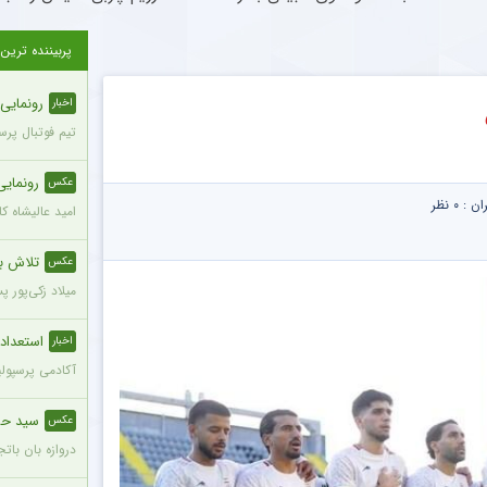
پربیننده ترین
رونمایی ا
اخبار
تیم فوتبال پرس
رونمایی 
عکس
ران :
۰ نظر
امید عالیشاه ک
تلاش با
عکس
میلاد زکی‌پور 
استعدادها
اخبار
آکادمی پرسپولی
سید حسی
عکس
دروازه بان بات