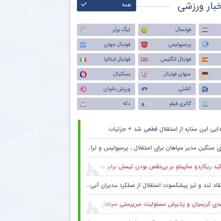
بار ورزشی
همه
فوتسال
لیگ برتر
پرسپولیس
فوتبال جهان
فوتبال انگلیس
فوتبال ایتالیا
منهای فوتبال
بسکتبال
کشتی
ورزش بانوان
گالری فیلم
دکه
ایی این ستاره از استقلال قطعی شد + جزئیات
 سنگین مدیر سپاهان برای استقلال ، پرسپولیس و تراکتور + جزئیات
ید ریکاردو ساپینتو بر بی‌نقص بودن تیمش برابر سالزبورگ
قاد تند و تیز پیشکسوت استقلال از عملکرد مدیران آبی + جزئیات
دی کریمیان و پذیرش مسئولیت سرپرستی سپاهان