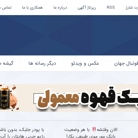
ت شارژ
RSS
رپرتاژ آگهی
درباره ما
همکاری با ما
تماس با
وتبال جهان
عکس و ویدئو
دیگر رسانه ها
گیشه م
الان وقتشه
با هر وضعیت
بانک مو، موی طبیعی بکار!
رژیم چربی هایتان را آب 