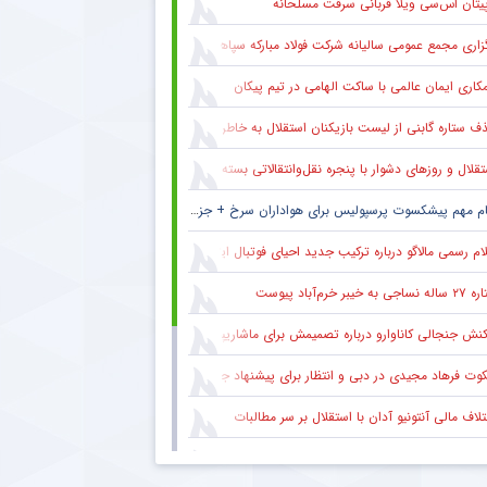
پیتان اس‌سی ویلا قربانی سرقت مسلحانه
گزاری مجمع عمومی سالیانه شرکت فولاد مبارکه سپاهان
کاری ایمان عالمی با ساکت الهامی در تیم پیکان
 ستاره گابنی از لیست بازیکنان استقلال به خاطر محدودیت نقل‌وانتقالاتی
قلال و روزهای دشوار با پنجره نقل‌وانتقالاتی بسته
ام مهم پیشکسوت پرسپولیس برای هواداران سرخ + جزئیات
ام رسمی مالاگو درباره ترکیب جدید احیای فوتبال ایتالیا
ساجی به خیبر خرم‌آباد پیوست
کنش جنجالی کاناوارو درباره تصمیمش برای ماشاریپوف
وت فرهاد مجیدی در دبی و انتظار برای پیشنهاد جدید
لاف مالی آنتونیو آدان با استقلال بر سر مطالبات
اش‌های ناموفق استقلال برای رفع محدودیت نقل‌وانتقالاتی