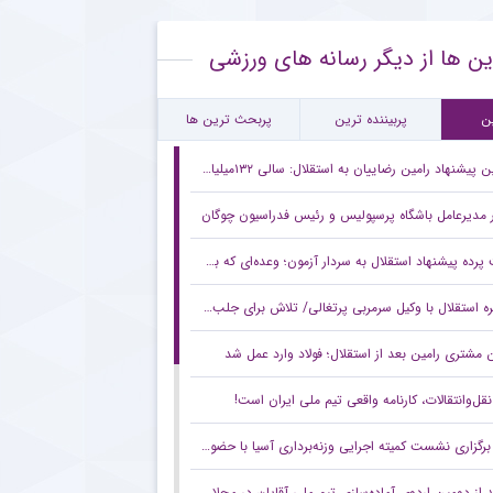
خاب ستاره محبوب هواداران پرسپولیس به عنوان دستیار بهادر عبدی
ین ها از دیگر رسانه های ورزشی
لکرد تهاجمی پرسپولیس در پیش‌فصل لیگ برتر
کید ستاره جدید گل‌گهر بر حرفه‌ای بودن این باشگاه
ن
پربیننده ترین
پربحث ترین ها
پیشنهاد رامین رضاییان به استقلال: سالی ۱۳۲میلیارد می‌خواهم!
 مدیرعامل باشگاه پرسپولیس و رئیس فدراسیون چوگان
ده پیشنهاد استقلال به سردار آزمون؛ وعده‌ای که به سهراب داده بودند!
استقلال با وکیل سرمربی پرتغالی/ تلاش برای جلب رضایت کسی که علیه ایران مصاحبه کرد
 مشتری رامین بعد از استقلال؛ فولاد وارد عمل شد
 نقل‌وانتقالات، کارنامه واقعی تیم ملی ایران است!
برگزاری نشست کمیته اجرایی وزنه‌برداری آسیا با حضور سجاد انوشیروانی
د از دومین اردوی آماده‌سازی تیم ملی آقایان در محلات