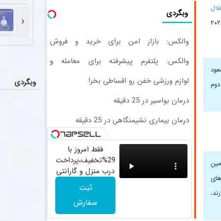
ستاره با
اخبار
ال
وبگردی
فرشید باقری، ها
‹
۲۰۲
کاپیتان
اخبار
والکس: بازار امن برای خرید و فروش
امید عالیشاه، 
دارایی‌های دیجیتال
والکس: پلتفرم پیشرفته برای معامله و
عود
سرمایه‌گذاری ایمن
مصدومیت 
اخبار
لوازم ورزشی خفن رو اقساطی بخر!
وبگردی
دوم
یان بیسک، مدافع آلم
درمان بواسیر در 25 دقیقه
ستاره ۲۴ ساله تایلندی در جریان مسابقه جان خود را از دست داد + عکس
عکس
درمان بیماری نشیمنگاهی در 25 دقیقه
صفوان آوائه، وینگر ۲۴ ساله تایلندی، در جریان یک مسابقه فوتبال بر اثر برخورد 
فقط امروز با
29%تخفیف،پرداخت
مین
درب منزل و گارانتی
های
تعویض چراغ 40
ثبت
وات بخر
ند،
سفارش