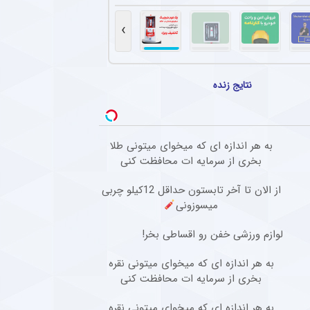
تجربه پیکان با تمدید قرارداد در این تیم ماند
فبک باتجربه پیکان، با توافق با مدیران باشگاه قرارداد خود را تمدید کرد. او سابقه بازی در اس
›
 محبوب پرسپولیس به گل‌گهر پیوست
کاپیتان سابق پرسپولیس، با قراردادی یک‌ساله به گل‌گهر پیوست. او سال‌ها در پرسپولیس ح
نتایج زنده
ستاره محبوب آلمانی در دیدار اینتر مقابل میلان
انی، پس از برخورد شدید در دربی دوستانه میلان (تساوی ۱-۱) از ناحیه پشت سر آسیب دید.
به هر اندازه ای که میخوای میتونی طلا
بخری از سرمایه ات محافظت کنی
صاعقه جان خود را از دست داد.
از الان تا آخر تابستون حداقل 12کیلو چربی
میسوزونی
لوازم ورزشی خفن رو اقساطی بخر!
به هر اندازه ای که میخوای میتونی نقره
بخری از سرمایه ات محافظت کنی
به هر اندازه ای که میخوای میتونی نقره