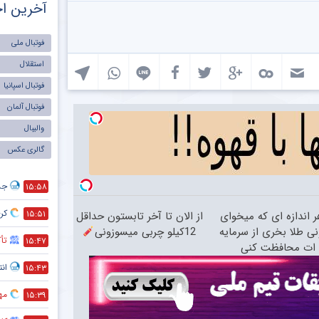
آخرین اخ
فوتبال ملی
استقلال
فوتبال اسپانیا
فوتبال آلمان
والیبال
گالری عکس
جد
۱۵:۵۸
کری
۱۵:۵۱
ر اندازه ای که میخوای
از الان تا آخر تابستون حداقل
نی طلا بخری از سرمایه
12کیلو چربی میسوزونی
تأک
۱۵:۴۷
ات محافظت کنی
انت
۱۵:۴۳
مه
۱۵:۳۹