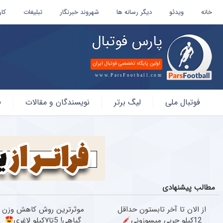
خانه
ویدئو
دیگر رسانه ها
شهروند خبرنگار
تبلیغات
کار
پارس فوتبال
اولین پایگاه تخصصی فوتبال ایران
www.ParsFootball.com
پارس
فوتبال ملی
لیگ برتر
نویسندگان و مقالات
ف
فوتبال
مطالب پیشنهادی
از الان تا آخر تابستون حداقل
موثرترین روش کاهش وزن
12کیلو چربی میسوزونی
گیاهی! 5تا۷کیلو لاغری