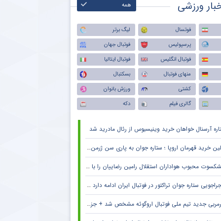
بار ورزشی
همه
فوتسال
لیگ برتر
پرسپولیس
فوتبال جهان
فوتبال انگلیس
فوتبال ایتالیا
منهای فوتبال
بسکتبال
کشتی
ورزش بانوان
گالری فیلم
دکه
اره آرسنال خواهان خرید وینیسیوس از رئال مادرید شد
ین خرید قهرمان اروپا ؛ ستاره جوان به پاری سن ژرمن می رود
کسوت محبوب هواداران استقلال رامین رضاییان را با خاک یکسان کرد + جزئیات
راجویی ستاره جوان تراکتور در فوتبال ایران ادامه دارد + جزئیات
مربی جدید تیم ملی فوتبال اروگوئه مشخص شد + جزئیات