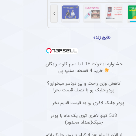
ستاره محبوب آلمانی در دیدار اینتر مقابل میلان
انی، پس از برخورد شدید در دربی دوستانه میلان (تساوی ۱-۱) از ناحیه پشت سر آسیب دید.
›
صاعقه جان خود را از دست داد.
نتایج زنده
ژه مدیر استقلال برای هواداران آبی سوژه شد + سند
ئیس هیات مدیره استقلال پیام جدیدی را در فضای مجازی برای هواداران تیم فوتبال این باشگ
جشنواره اینترنت LTE با سیم کارت رایگان
نجالی کاناوارو درباره تصمیمش برای ماشاریپوف
خرید 4 قسطه اسنپ پی
 با تشریح تلاش‌های انجام‌شده برای رساندن جلال‌الدین ماشاریپوف به جام جهانی تأکید کرد 
کاهش وزن راحت و بی دردسر میخوای؟
پودر جلبک رو با نصف قیمت بخر!
پودر جلبک لاغری رو به قیمت قدیم بخر
3تا5 کیلو لاغری توی یک ماه با پودر
جلبک(تعداد محدود)
از الان تا ماه بعد 4 کیلو با پودر جلبک لاغر