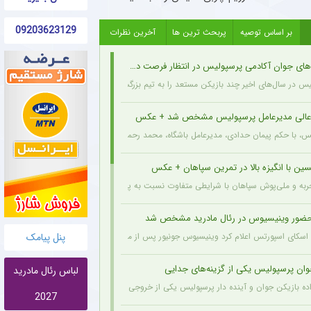
09203623129
بر اساس توصیه
پربحث ترین ها
آخرین نظرات
ی جوان آکادمی پرسپولیس در انتظار فرصت در ترکیب اصلی
س در سال‌های اخیر چند بازیکن مستعد را به تیم بزرگسالان معرفی کرده، اما همه آن‌ها هنوز
عالی مدیرعامل پرسپولیس مشخص شد + عکس
یس، با حکم پیمان حدادی، مدیرعامل باشگاه، محمد رحمان سالاری به عنوان مشاور عالی مدیر
ن با انگیزه بالا در تمرین سپاهان + عکس
جربه و ملی‌پوش سپاهان با شرایطی متفاوت نسبت به پارسال آماده شروع لیگ برتر می‌شود.
ضور وینیسیوس در رئال مادرید مشخص شد
پنل پیامک
اسکای اسپورتس اعلام کرد وینیسیوس جونیور پس از مذاکرات انجام شده با مدیران رئال مادرید
وان پرسپولیس یکی از گزینه‌های جدایی
لباس رئال مادرید
اده بازیکن جوان و آینده دار پرسپولیس یکی از خروجی های احتمالی باشگاه به شمار می رود.
2027