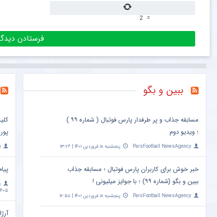
2
=
ببین و بگو
مسابقه جذاب و پر طرفدار پارس فوتبال ( شماره ۹۹ )
کلی
؛ ویدیو دوم
پور
ParsFootball NewsAgency
پنجشنبه ۱۸ فروردین ۱۴۰۱ | ۱۳:۲۶
a
خبر خوش برای کاربران پارس فوتبال ؛ مسابقه جذاب
پیام
ببین و بگو (شماره ۹۹) ؛ با جوایز میلیونی !
پ
۴۰۵ | ۱۰:۰۹
ParsFootball NewsAgency
پنجشنبه ۱۸ فروردین ۱۴۰۱ | ۱۲:۵۸
آرژا