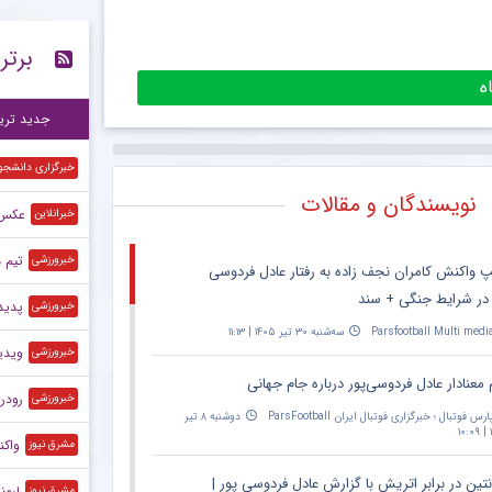
اعل
۱۰:۱۶
برتر
ستاره ۲۷ ساله ن
۱۰:۱۱
وا
۱۰:۰۲
جدید تری
خبرگزاری دانشجو
نویسندگان و مقالات
عکس |
خبرانلاین
تیم م
خبرورزشی
پ واکنش کامران نجف زاده به رفتار عادل فردوسی
 در شرایط جنگی + سند
پدیده آفریقا
خبرورزشی
Parsfootball Multi medi
سه‌شنبه ۳۰ تیر ۱۴۰۵ | ۱۱:۱۳
ویدی
خبرورزشی
 معنادار عادل فردوسی‌پور درباره جام جهانی
رودری 
خبرورزشی
ارس فوتبال ؛ خبرگزاری فوتبال ایران ParsFootball
دوشنبه ۸ تیر
۱
واکن
مشرق نیوز
نتین در برابر اتریش با گزارش عادل فردوسی پور |
لیون
مشرق نیوز