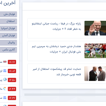
آخرین اخ
فوتبال ملی
استقلال
زلزله بزرگ در فیفا ؛ ریاست جیانی اینفانتینو
فوتبال اسپانیا
به خطر افتاد !! + جزئیات
فوتبال آلمان
والیبال
هشدار جدی حمید درخشان به سرمربی تیم
گالری عکس
ملی فوتبال ایران + جزئیات
ست
۱۸:۱۷
حمایت تمام قد پیشکسوت استقلال از امیر
اول
۱۸:۰۶
قلعه نویی خبرساز شد
پیش
۱۶:۵۰
ماج
۱۶:۴۴
سر
۱۶:۳۲