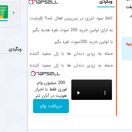
مصدومیت 
وبگردی
اخبار
 و از ساعت ۰۴:۳۰ به وقت
یان بیسک، مدافع آلم
‹
.
۵۵٪ سود تتری در بین‌پین فعال شد!! (فرصت
ستاره ۲۴ ساله تایلندی در جریان مسابقه جان خود را از دست داد + عکس
عکس
محدود ثبت‌نام)
به ازای اولین خرید 200 سوت نقره هدیه بگیر
صفوان آوائه، وینگر ۲۴ ساله تایلندی، در جریان یک مسابقه فوتبال بر اثر برخورد 
با اولین خرید 200سوت نقره بگیر
پیام وی
یا؛
عکس
وبگردی
علی تاجرنیا، ر
حمله به زردی دندان ها با ژل سفید کننده
دندان! خرید40%تخفیف
حمله به زردی دندان ها با ژل سفید کننده
واکنش ج
اخبار
دندان! خرید40%تخفیف
فابیو کاناوارو
200 میلیون وام
فوری فقط با احراز
هویت در آبان تتر
دریافت وام