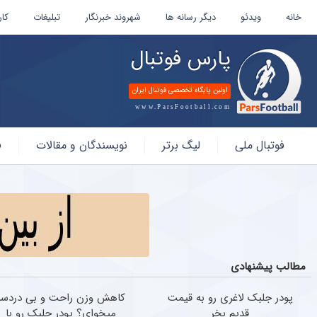
خانه
ویدئو
دیگر رسانه ها
شهروند خبرنگار
تبلیغات
کار
پارس فوتبال
اولین پایگاه تخصصی فوتبال ایران
www.ParsFootball.com
پارس
فوتبال ملی
لیگ برتر
نویسندگان و مقالات
ف
فوتبال
مطالب پیشنهادی
پودر جلبک لاغری رو به قیمت
کاهش وزن راحت و بی دردسر
قدیم بخر
میخوای؟ پودر جلبک رو با