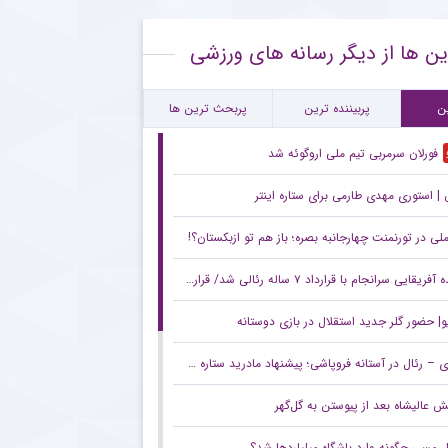
ام رسمی مالاگو درباره ترکیب جدید احیای فوتبال ایتالیا
ین ها از دیگر رسانه های ورزشی
ساجی به خیبر خرم‌آباد پیوست
کنش جنجالی کاناوارو درباره تصمیمش برای ماشاریپوف
ن
پربیننده ترین
پربحث ترین ها
فورلان سرمربی تیم ملی اروگوئه شد
 استوری مهدی طارمی برای ستاره اینتر
لی در تورنمنت چهارجانبه بصره؛ باز هم تو ازبکستان؟!
یی سرانجام با قرارداد ۷ ساله رئالی شد/ قرارداد بزرگ کهکشانی‌ها با یک ساحل‌عاجی
و| حضور گلر جدید استقلال در بازی دوستانه
– رئال در آستانه فروپاشی؛ پیشنهاد مادرید ستاره سیتی را راضی نکرد
ش عالیشاه بعد از پیوستن به گل‌گهر
ل مسی چگونه وارد باشگاه میلیاردها شد؟