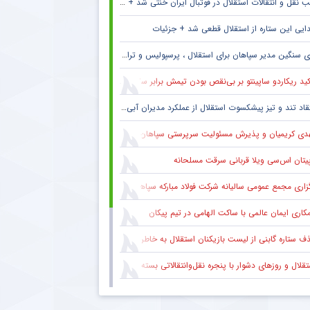
 نقل و انتقالات استقلال در فوتبال ایران خنثی شد + جزئیات
ایی این ستاره از استقلال قطعی شد + جزئیات
 سنگین مدیر سپاهان برای استقلال ، پرسپولیس و تراکتور + جزئیات
ید ریکاردو ساپینتو بر بی‌نقص بودن تیمش برابر سالزبورگ
قاد تند و تیز پیشکسوت استقلال از عملکرد مدیران آبی + جزئیات
دی کریمیان و پذیرش مسئولیت سرپرستی سپاهان
پیتان اس‌سی ویلا قربانی سرقت مسلحانه
گزاری مجمع عمومی سالیانه شرکت فولاد مبارکه سپاهان
کاری ایمان عالمی با ساکت الهامی در تیم پیکان
 ستاره گابنی از لیست بازیکنان استقلال به خاطر محدودیت نقل‌وانتقالاتی
قلال و روزهای دشوار با پنجره نقل‌وانتقالاتی بسته
ام مهم پیشکسوت پرسپولیس برای هواداران سرخ + جزئیات