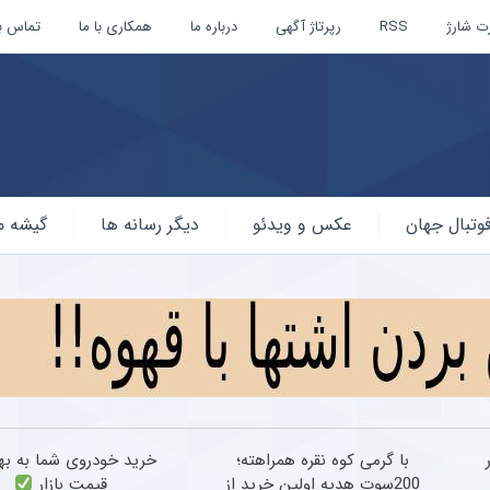
ت شارژ
RSS
رپرتاژ آگهی
درباره ما
همکاری با ما
تماس با
وتبال جهان
عکس و ویدئو
دیگر رسانه ها
گیشه م
با گرمی کوه نقره همراهته؛
خرید خودروی شما به به
200سوت هدیه اولین خرید از
قیمت بازار