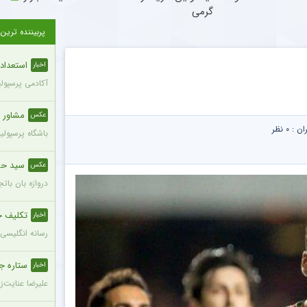
گرمی
پربیننده ترین
استعدادها
اخبار
آکادمی پرسپولی
مشاور 
عکس
ران :
۰ نظر
باشگاه پرسپول
سید حسی
عکس
دروازه بان بات
تکلیف ح
اخبار
رسانه انگلیسی 
ستاره ج
اخبار
علیرضا عنایت‌ز