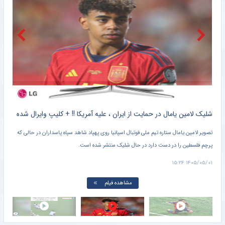
تیم ملی زنان در انتظار فیفادی؛ دو بازی تدارکاتی و یک سؤال درباره نیمکت
خبرگزاری مهر
پرسپولیس و نخستین چالش حقوقی برای «سرمربی» پیش از آغاز لیگ برتر
خبرگزاری مهر
دنده عقب به سبک رامین رضاییان؛ پرسپولیس هم جزو گزینه‌هاست!
خبرورزشی
کلیپ دیده نشده از وحشت خنده دار برادر کوچک یامال از لولوی تیم ملی اسپانیا + سند
شلیک لامین یامال در حمایت از ایران ، علیه آمریکا !! + کلیپ وایرال شده
تصویر لامین یامال ستاره تیم ملی فوتبال اسپانیا روی پهپاد شاهد سپاه پاسداران در حالی که
پرچم فلسطین را در دست دارد در حال شلیک منتشر شده است.
دروا
۱۵:۰۱
۱۴۰۵/۰۵/۰۱ ۱۵:۲۴
مشاهده فیلم