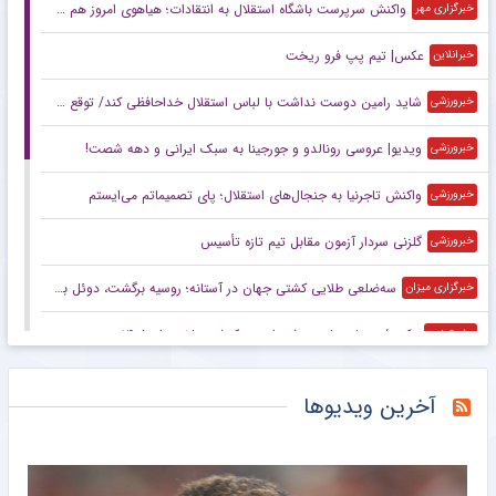
واکنش سرپرست باشگاه استقلال به انتقادات؛ هیاهوی امروز هم می‌گذرد!
خبرگزاری مهر
عکس| تیم پپ فرو ریخت
خبرانلاین
شاید رامین دوست نداشت با لباس استقلال خداحافظی کند/ توقع چندانی از این استقلال نداریم/ این پنجره بسته حاصل شوک‌های مدیریتی است
خبرورزشی
ویدیو| عروسی رونالدو و جورجینا به سبک ایرانی و دهه شصت!
خبرورزشی
واکنش تاجرنیا به جنجال‌های استقلال؛ پای تصمیماتم می‌ایستم
خبرورزشی
گلزنی سردار آزمون مقابل تیم تازه تأسیس
خبرورزشی
سه‌ضلعی طلایی کشتی جهان در آستانه؛ روسیه برگشت، دوئل بزرگ ایران و آمریکا
خبرگزاری میزان
عکس/ روزنامه‌های ورزشی امروز یک‌شنبه ۱۸ مرداد ۱۴۰۵
مشرق نیوز
دیوار طارمی جلوی عربستان
مشرق نیوز
آخرین ویدیوها
دلیل جدایی رامین رضاییان از استقلال چه بود؟/ سه جام سخت پیش روی آبی‌ها
خبرگزاری مهر
واکنش تند فیفا به تلاش‌ها برای برکناری اینفانتینو
خبرگزاری مهر