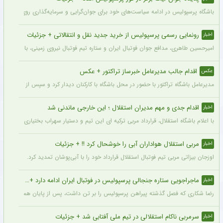
باشگاه پرسپولیس در ادامه سیاست‌های خود برای جوان‌گرایی و سرمایه‌گذاری روی استعدادهای آینده فوتبال ایران، ک
رونمایی رسمی پرسپولیس از خرید جدید نقل و انتقالاتی + جزئیات
اخبار
امیرحسین طاهری، مدافع جوان فوتبال ایران و ستاره تیم فوتبال نیروی زمینی، با قرارداد
اقدام جالب مدیرعامل خبرساز تراکتور + عکس
عکس
مدیرعامل باشگاه تراکتور با حضور در محل باشگاه با کارکنان دیدار کرد و سپس از کمپ تمری
اقدام جدی و مهم مدیران استقلال ؛ این خارجی ماندنی شد
اخبار
با اعلام باشگاه استقلال، قرارداد مربی ترکیه ای این تیم و دستیار سهراب بختیاری زاده تمد
مربی استقلال هواداران آبی را خوشحال کرد !! + جزئیات
اخبار
اوزجان بیزاتی مربی تیم فوتبال استقلال قرارداد خود را با آبی‌پوشان تمدید کرد.
ماجراجویی ستاره جنجالی پرسپولیس در فوتبال ایران ادامه دارد + جزئیات
اخبار
رضا شکاری که فصل گذشته پیراهن پرسپولیس را بر تن داشت، پس از پایان همکاری با این
سرمربی ناکام استقلالی در تیم ملی آفتابی شد + جزئیات
اخبار