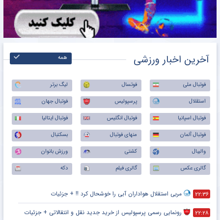
آخرین اخبار ورزشی
همه
فوتبال ملی
فوتسال
لیگ برتر
استقلال
پرسپولیس
فوتبال جهان
فوتبال اسپانیا
فوتبال انگلیس
فوتبال ایتالیا
فوتبال آلمان
منهای فوتبال
بسکتبال
والیبال
کشتی
ورزش بانوان
گالری عکس
گالری فیلم
دکه
مربی استقلال هواداران آبی را خوشحال کرد !! + جزئیات
۲۲:۳۶
رونمایی رسمی پرسپولیس از خرید جدید نقل و انتقالاتی + جزئیات
۲۲:۲۸