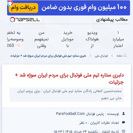
مطالب پیشنهادی
۱
ویدیو
خرید
من
یه تخفیف
میلیارد
هولناک
موبایل
نمیفهمم
وسوسه‌برانگیز
اعتبار
از
با
وقتی
60٪ تا
خرید
جوان
اسنپ
زانو درد
امشب! با
خانه
فوتبال ملی
دلبری ستاره تیم ملی فوتبال برای مردم ایران سوژه شد + جزئیات
طلا |
کارتن
پی |
درمان
چربیسوز
بدون
خوابی
در ۴
داره،
گیاهی آسون
ضامن
که
قسط
چرا
لاغر شو
دلبری ستاره تیم ملی فوتبال برای مردم ایران سوژه شد +
و چک
میلیاردر
بدون
دردش
جزئیات
شد.
سود و
رو داری
آموزش
کارمزد!
تحمل
محمدحسین کنعانی زادگان ستاره تیم ملی فوتبال ایران : برای پرچم ایران
رایگان
میکنی؟
جان می‌ دهیم
نویسنده : پارس فوتبال ParsFootball.Com
تعداد نظرات کاربران :
۰ نظر
تاریخ انتشار : یکشنبه ۲۴ خرداد ۱۴۰۵ | ۱۵:۲۳