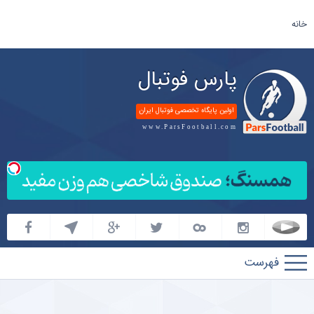
خانه
پارس فوتبال
اولین پایگاه تخصصی فوتبال ایران
www.ParsFootball.com
پارس
فوتبال