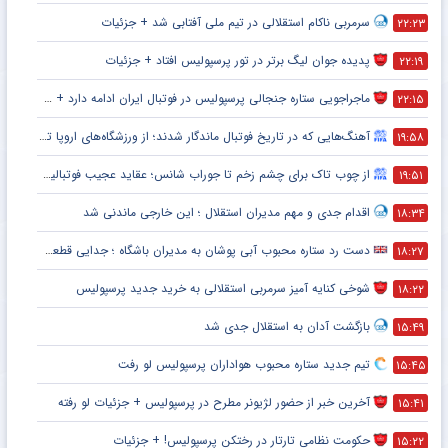
سرمربی ناکام استقلالی در تیم ملی آفتابی شد + جزئیات
۲۲:۲۳
پدیده جوان لیگ برتر در تور پرسپولیس افتاد + جزئیات
۲۲:۱۹
ماجراجویی ستاره جنجالی پرسپولیس در فوتبال ایران ادامه دارد + جزئیات
۲۲:۱۵
آهنگ‌هایی که در تاریخ فوتبال ماندگار شدند؛ از ورزشگاه‌های اروپا تا جام جهانی
۱۹:۵۸
از چوب تاک برای چشم زخم تا جوراب شانس؛ عقاید عجیب فوتبالیست‌ها!
۱۹:۵۱
اقدام جدی و مهم مدیران استقلال ؛ این خارجی ماندنی شد
۱۸:۳۴
دست رد ستاره محبوب آبی پوشان به مدیران باشگاه ؛ جدایی قطعی است !
۱۸:۲۷
شوخی کنایه آمیز سرمربی استقلالی به خرید جدید پرسپولیس
۱۸:۲۲
بازگشت آدان به استقلال جدی شد
۱۵:۴۹
تیم جدید ستاره محبوب هواداران پرسپولیس لو رفت
۱۵:۴۵
آخرین خبر از حضور لژیونر مطرح در پرسپولیس + جزئیات لو رفته
۱۵:۴۱
حکومت نظامی تارتار در رختکن پرسپولیس! + جزئیات
۱۵:۲۲