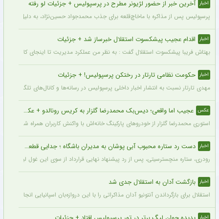
آخرین خبر از حضور لژیونر مطرح در پرسپولیس + جزئیات لو رفته
اخبار
پرسپولیس پس از مذاکره با ماخاچ‌قلعه برای جذب محمدجواد حسین‌نژاد، به دلیل رقم رضای
اقدام عجیب پیشکسوت استقلال خبرساز شد + جزئیات
اخبار
بهتاش فریبا پیشکسوت استقلال گفت : به نظر من عملکرد مدیریت تا اینجای کار قابل قبول 
حکومت نظامی تارتار در رختکن پرسپولیس! + جزئیات
اخبار
مهدی تارتار نسبت به انتشار اخبار داخلی پرسپولیس در رسانه‌ها و کانال‌های تلگرامی عصبا
عجیب اما واقعی؛ دیس‌بک محمدرضا گلزار به کریس رونالدو + عکس
عکس
استوری محمدرضا گلزار از خودروهای پارکینگ خانه‌اش با واکنش کاربران همراه شده و برخی 
دست رد ستاره محبوب آبی پوشان به مدیران باشگاه ؛ جدایی قطعی است !
اخبار
رودری، ستاره منچسترسیتی، پس از رد پیشنهاد نهایی قرارداد از سوی این غول لیگ برتری،
بازگشت آدان به استقلال جدی شد
اخبار
استقلال برای بازگرداندن آنتونیو آدان مذاکراتی را با این دروازه‌بان اسپانیایی انجام داده و قرار است مذاکرات اوایل هفته نهایی شود. آدان
پدیده جوان لیگ برتر در تور پرسپولیس افتاد + جزئیات
اخبار