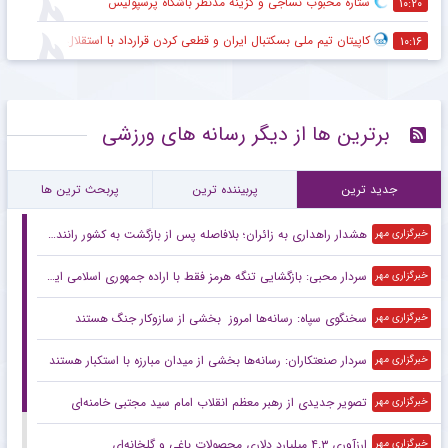
ستاره محبوب نساجی و گزینه مدنظر باشگاه پرسپولیس
۱۰:۲۰
کاپیتان تیم ملی بسکتبال ایران و قطعی کردن قرارداد با استقلال
۱۰:۱۶
برترین ها از دیگر رسانه های ورزشی
جدید ترین
پربیننده ترین
پربحث ترین ها
هشدار راهداری به زائران؛ بلافاصله پس از بازگشت به کشور رانندگی نکنید
خبرگزاری مهر
سردار محبی: بازگشایی تنگه‌ هرمز فقط با اراده جمهوری اسلامی ایران است
خبرگزاری مهر
سخنگوی سپاه: رسانه‌ها امروز بخشی از سازوکار جنگ هستند
خبرگزاری مهر
سردار صنعتکاران: رسانه‌ها بخشی از میدان مبارزه با استکبار هستند
خبرگزاری مهر
تصویر جدیدی از رهبر معظم انقلاب امام سید مجتبی خامنه‌ای
خبرگزاری مهر
ارزآوری ۴.۳ میلیارد دلاری محصولات باغی و گلخانه‌ای
خبرگزاری مهر