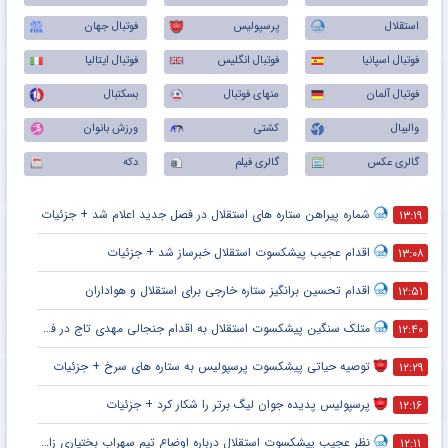
استقلال
پرسپولیس
فوتبال جهان
فوتبال اسپانیا
فوتبال انگلیس
فوتبال ایتالیا
فوتبال آلمان
منهای فوتبال
بسکتبال
والیبال
کشتی
ورزش بانوان
گالری عکس
گالری فیلم
دکه
شماره پیراهن ستاره های استقلال در فصل جدید اعلام شد + جزئیات
۱۳:۱۹
اقدام عجیب پیشکسوت استقلال خبرساز شد + جزئیات
۱۳:۰۸
اقدام تحسین برانگیز ستاره خارجی برای استقلال و هواداران
۱۲:۵۱
متلک سنگین پیشکسوت استقلال به اقدام جنجالی مهدی تاج در فدراسیون فوتبال
۱۲:۴۰
توصیه حیاتی پیشکسوت پرسپولیس به ستاره های سرخ + جزئیات
۱۲:۲۹
پرسپولیس پدیده جوان لیگ برتر را شکار کرد + جزئیات
۱۲:۱۶
نظر عجیب پیشکسوت استقلال درباره اوضاع تیم سهراب بختیاری زاده + جزئیات
۱۲:۱۱