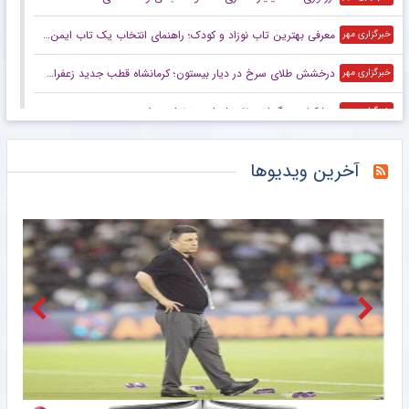
معرفی بهترین تاب نوزاد و کودک؛ راهنمای انتخاب یک تاب ایمن و باکیفیت
خبرگزاری مهر
درخشش طلای سرخ در دیار بیستون؛ کرمانشاه قطب جدید زعفران ایران
خبرگزاری مهر
پزشکیان: هرگز استعفا نداده‌ام و نخواهم داد
خبرگزاری مهر
مخبر: قلمِ خبرنگارِ ایرانی، از سلاح دشمن، کاراتر است
خبرگزاری مهر
آخرین ویدیوها
برگزاری دوره ویژه دانش‌آموزان پایه اول فاقدسابقه پیش‌دبستانی در لرستان
خبرگزاری مهر
شناسایی ۳ تغییر کاربری غیرمجاز در اراضی کشاورزی میامی
خبرگزاری مهر
پارکینگ‌های شماره ۱، ۳ و ۴ حرم رضوی به طور موقت مسدود می‌شوند
خبرگزاری مهر
نمایش‌های کشور، ۲ شب به صحنه نمی‌روند
خبرگزاری مهر
«سبیل السلطنه» به سنگلج می‌آید
خبرگزاری مهر