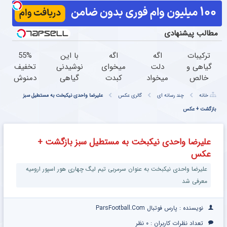
مطالب پیشنهادی
ترکیبات
اگه
اگه
با این
55%
گیاهی و
دلت
میخوای
نوشیدنی
تخفیف
خالص
میخواد
کبدت
گیاهی
دمنوش
این
سالم و
به خطر
کبدتو
گیاهی
خانه
چند رسانه ای
گالری عکس
علیرضا واحدی نیکبخت به‌ مستطیل سبز
دمنوش
طولانی
نیوفته
خونه
مخصوص
گیاهی
بازگشت + عکس
عمر
این
تکونی
کبد(بزن
کبدت رو
کنی،
دمنوش
کن!
اینجا)
پاکسازی
حتما
گیاهی
علیرضا واحدی نیکبخت به‌ مستطیل سبز بازگشت +
میکنه
این
رو
عکس
دمنوش
فراموش
رو بخر!
نکن
علیرضا واحدی نیکبخت به‌ عنوان سرمربی تیم لیگ ‌چهاری هور اسپور ارومیه
معرفی شد
نویسنده : پارس فوتبال ParsFootball.Com
تعداد نظرات کاربران :
۰ نظر