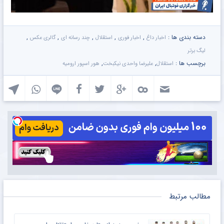
دسته بندی ها :
,
,
,
,
,
اخبار داغ
اخبار فوری
استقلال
چند رسانه ای
گالری عکس
لیگ برتر
برچسب ها :
,
,
استقلال
علیرضا واحدی نیکبخت
هور اسپور ارومیه
مطالب مرتبط