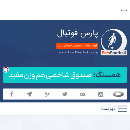
خانه
پارس فوتبال
اولین پایگاه تخصصی فوتبال ایران
www.ParsFootball.com
پارس
فوتبال