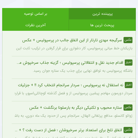
پربیننده ترین
بر اساس توصیه
پربحث ترین ها
آخرین نظرات
سرگیجه مهدی تارتار از این اتفاق جالب در پرسپولیس + عکس
عکس
بازیکنان خط میانی پرسپولیس، کار دشواری برای قرار گرفتن در ترکیب ثابت این تیم خواه
اقدام جدید نقل و انتقالاتی پرسپولیس ؛ گزینه جذاب سرخپوش می شود؟
اخبار
باشگاه پرسپولیس به توافق نهایی برای جذب یک ستاره جوان رسید.
نه استقلال نه پرسپولیس ؛ سردار سرانجام انتخاب کرد !! + جزئیات
اخبار
سردار دورسون مهاجم پیشین پرسپولیس از و فصل گذشته کوچائلی‌اسپور، با قراردادی یک‌سا
ستاره محبوب و تکنیکی دیگر به بارسلونا برنگشت + عکس
عکس
ژوائو کانسلو، مدافع پرتغالی الهلال، سرانجام پس از حدود یک ماه دوری، به باشگاه عربست
اتفاق تلخ برای استعداد برتر سرخپوشان ؛ فصل از دست رفت ؟ + عکس
عکس