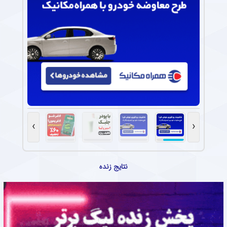
›
‹
نتایج زنده