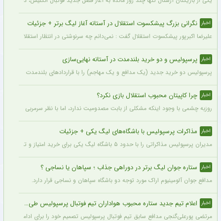
یکی از بازیکنان آرسنال تنها چند روز مانده به آغاز فصل جدید فوتبال انگلیس، دچار مصد
نگرانی بزرگ پیشکسوت استقلال در آستانه آغاز لیگ برتر + جزئیات
اخبار
علیرضا اکبرپور پیشکسوت استقلال گفت : نمی‌دانم چه سرنوشتی در انتظار استقلال است، 
پرسپولیس و دو خرید بلندمدت در آستانه نهایی‌سازی
اخبار
پرسپولیس دو خرید جدید (یک مدافع و یک مهاجم) را با قراردادهای بلندمدت نهایی کرده و ا
چرا کاپیتان محبوب استقلال بازی نکرد؟
اخبار
روزبه چشمی با وجود اینکه مشکلی از بابت مصدومیت ندارد، اما با نظر سرمربی استقلال در
مذاکرات پرسپولیس با باشگاه‌های لیگ یکی + جزئیات
اخبار
مدیران پرسپولیس مذاکراتی را با حدود ۵ باشگاه لیگ یکی برای خرید امتیاز و تشکیل تیم «ب» آغاز کرده‌اند.
ستاره جوان لیگ برتر در دوراهی جذاب ؛ سپاهان یا نساجی ؟
اخبار
مدافع جوان آلومینیوم اراک مورد توجه دو باشگاه سپاهان و نساجی قرار دارد.
اعلام تیم جدید ستاره محبوب هواداران تیم فوتبال پرسپولیس طی ۴۸ ساعت آینده
اخبار
مرتضی پورعلی‌گنجی مدافع سابق تیم فوتبال پرسپولیس تصمیم خود را برای ادامه فوتبال د