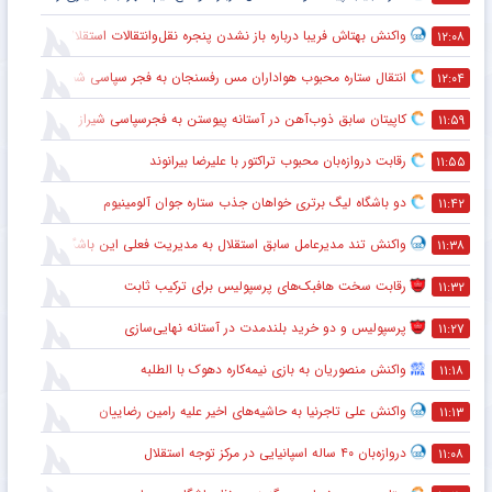
واکنش بهتاش فریبا درباره باز نشدن پنجره نقل‌وانتقالات استقلال
۱۲:۰۸
انتقال ستاره محبوب هواداران مس رفسنجان به فجر سپاسی شیراز
۱۲:۰۴
کاپیتان سابق ذوب‌آهن در آستانه پیوستن به فجرسپاسی شیراز
۱۱:۵۹
رقابت دروازه‌بان محبوب تراکتور با علیرضا بیرانوند
۱۱:۵۵
دو باشگاه لیگ برتری خواهان جذب ستاره جوان آلومینیوم
۱۱:۴۲
واکنش تند مدیرعامل سابق استقلال به مدیریت فعلی این باشگاه
۱۱:۳۸
رقابت سخت هافبک‌های پرسپولیس برای ترکیب ثابت
۱۱:۳۲
پرسپولیس و دو خرید بلندمدت در آستانه نهایی‌سازی
۱۱:۲۷
واکنش منصوریان به بازی نیمه‌کاره دهوک با الطلبه
۱۱:۱۸
واکنش علی تاجرنیا به حاشیه‌های اخیر علیه رامین رضاییان
۱۱:۱۳
دروازه‌بان ۴۰ ساله اسپانیایی در مرکز توجه استقلال
۱۱:۰۸