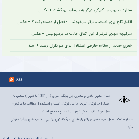
ستاره محبوب و تکنیکی دیگر به بارسلونا برنگشت + عکس
اتفاق تلخ برای استعداد برتر سرخپوشان ؛ فصل از دست رفت ؟ + عکس
سرگیجه مهدی تارتار از این اتفاق جالب در پرسپولیس + عکس
خبری جدید از ستاره خارجی استقلال برای هواداران رسید + سند
Rss
تمام حقوق مادی و معنوی این پایگاه خبری ( از 1381 تا کنون ) متعلق به
خبرگزاری فوتبال ایران ، پارس فوتبال است و استفاده از مطالب بنا بر قانون
حق مولف تنها با ذکر آدرس لینک منبع بلامانع است.
طـبق ماده 12 فصل سوم قانون جرائم رايانه اي هرگونه کپي برداري از قالب هاي پيگرد قانوني
دارد
اولين پايگاه تخصصي فوتبال ايران