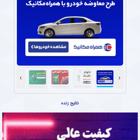
›
‹
نتایج زنده