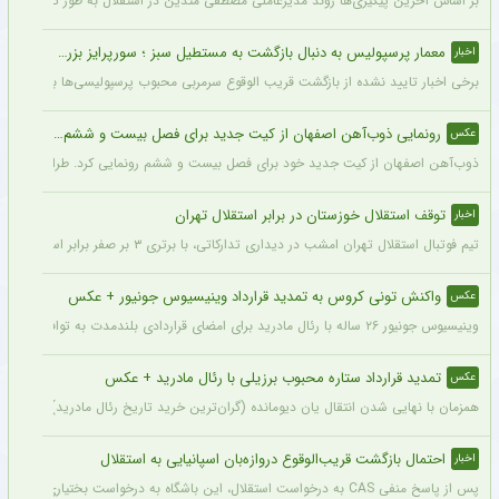
بر اساس آخرین پیگیری‌ها روند مدیرعاملی مصطفی متدین در استقلال به طور کامل طی شد
معمار پرسپولیس به دنبال بازگشت به مستطیل سبز ؛ سورپرایز بزرگ در راه است ؟ + جزئیات
اخبار
برخی اخبار تایید نشده از بازگشت قریب الوقوع سرمربی محبوب پرسپولیسی‌ها به دنیای فو
رونمایی ذوب‌آهن اصفهان از کیت جدید برای فصل بیست و ششم + عکس
عکس
ذوب‌آهن اصفهان از کیت جدید خود برای فصل بیست و ششم رونمایی کرد. طراحی پیراهن با
توقف استقلال خوزستان در برابر استقلال تهران
اخبار
تیم فوتبال استقلال تهران امشب در دیداری تدارکاتی، با برتری ۳ بر صفر برابر استقلال خوزستان، با دبل سعید سحرخیزان و گل یاسر آسانی پیروز شد.
واکنش تونی کروس به تمدید قرارداد وینیسیوس جونیور + عکس
عکس
وینیسیوس جونیور ۲۶ ساله با رئال مادرید برای امضای قراردادی بلندمدت به توافق رسید که او را تا سال ۲۰۳۲ در سانتیاگو برنابئو نگه خواهد داشت و به شایعات درباره احتمال جدایی‌اش از این باشگاه پایان می‌دهد.
تمدید قرارداد ستاره محبوب برزیلی با رئال مادرید + عکس
عکس
همزمان با نهایی شدن انتقال یان دیومانده (گران‌ترین خرید تاریخ رئال مادرید)، تمدید قرارداد وینیسیو
احتمال بازگشت قریب‌الوقوع دروازه‌بان اسپانیایی به استقلال
اخبار
پس از پاسخ منفی CAS به درخواست استقلال، این باشگاه به درخواست بختیاری‌زاده قصد دارد قرارداد آنتونیو آدان، دروازه‌بان اسپانیایی فصل گذشته، را تمدید کند.