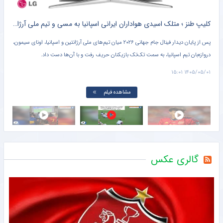
ه
کلیپ طنز ؛ متلک اسیدی هواداران ایرانی اسپانیا به مسی و تیم ملی آرژانتین + سند
ه
پس از پایان دیدار فینال جام جهانی ۲۰۲۶ میان تیم‌های ملی آرژانتین و اسپانیا، اونای سیمون،
در و
دروازه‌بان تیم اسپانیا، به سمت تک‌تک بازیکنان حریف رفت و با آن‌ها دست داد.
آرژا
می‌ب
۱۴:۵۲
۱۴۰۵/۰۵/۰۱ ۱۵:۰۱
مشاهده فیلم
گالری عکس