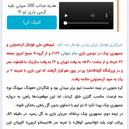
هدیه جذاب 200 سوتی نقره
گرمی باری تو !!!
کلیک کن!
خبرگزاری فوتبال ایران پارس فوتبال دات کام :
تیم‌های ملی فوتبال کره‌جنونی و
جمهوری چک در دومین بازی
جام جهانی
۲۰۲۶ و از گروه A صبح امروز جمعه
۲۲ خرداد و از ساعت ۰۵:۳۰ به وقت تهران و ۲۲ به وقت مکزیک با قضاوت عمر
و در ورزشگاه گوادالاخارا رو در روی هم قرار گرفتند که این بازی با نتیجه ۲ بر
یک به سود کره‌جنونی خاتمه یافت.
کره جنوبی در نیمه نخست تیم برتر میدان بود و شاگردان «هونگ میونگ بو»
سه فرصت مناسب گلزنی خلق کردند، اما این موقعیت‌ها راهی به دروازه
جمهوری چک پیدا نکرد تا دو تیم با تساوی بدون گل راهی رختکن شوند.
در نیمه دوم، جمهوری چک برخلاف جریان بازی به گل رسید. در دقیقه ۵۹،
پرتاب اوت بلند «ولادیمیر کوفال» با ضربه سر «لادیسلاو کرچی» کاپیتان این