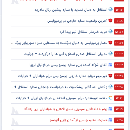
استقلال به دنبال تمدید با ستاره پیشین رئال مادرید
۱۶:۱۲
آخرین وضعیت ستاره خارجی در پرسپولیس
۱۶:۰۸
خرید خبرساز استقلال تیم پیدا کرد
۱۵:۵۴
معمار پرسپولیس به دنبال بازگشت به مستطیل سبز ؛ سورپرایز بزرگ در راه است ؟ + جزئیات
۱۴:۵۹
مدیران استقلال صدای اسطوره آبی ها را درآوردند + جزئیات
۱۴:۴۲
اتفاق شوکه کننده برای ستاره پرسپولیسی در فوتبال اروپا
۱۳:۴۳
خبر مهم درباره ستاره خارجی پرسپولیس برای هواداران + جزئیات
۱۳:۳۷
واکنش تند آقای پیشکسوت به درخواست جنجالی ستاره استقلال + جزئیات
۱۳:۲۸
مقصد غیرمنتظره برای سرمربی استقلالی در فوتبال ایران + جزئیات
۱۳:۱۹
پیام خداحافظی سرمربی سابق الاهلی با هواداران این باشگاه
۱۲:۳۱
حمایت ستاره چلسی از آمدن ژابی آلونسو
۱۲:۲۸