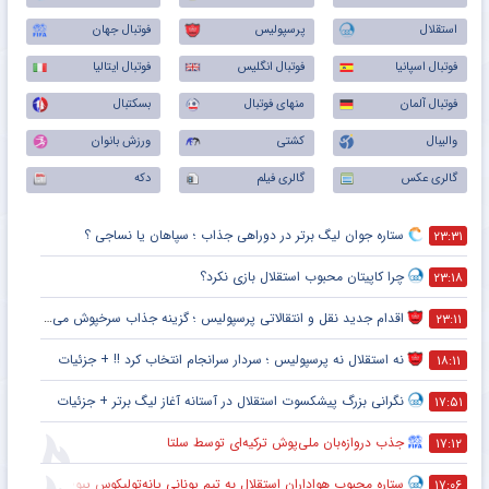
استقلال
پرسپولیس
فوتبال جهان
فوتبال اسپانیا
فوتبال انگلیس
فوتبال ایتالیا
فوتبال آلمان
منهای فوتبال
بسکتبال
والیبال
کشتی
ورزش بانوان
گالری عکس
گالری فیلم
دکه
ستاره جوان لیگ برتر در دوراهی جذاب ؛ سپاهان یا نساجی ؟
۲۳:۳۱
چرا کاپیتان محبوب استقلال بازی نکرد؟
۲۳:۱۸
اقدام جدید نقل و انتقالاتی پرسپولیس ؛ گزینه جذاب سرخپوش می شود؟
۲۳:۱۱
نه استقلال نه پرسپولیس ؛ سردار سرانجام انتخاب کرد !! + جزئیات
۱۸:۱۱
نگرانی بزرگ پیشکسوت استقلال در آستانه آغاز لیگ برتر + جزئیات
۱۷:۵۱
جذب دروازه‌بان ملی‌پوش ترکیه‌ای توسط سلتا
۱۷:۱۲
ستاره محبوب هواداران استقلال به تیم یونانی پانه‌تولیکوس پیوست
۱۷:۰۶