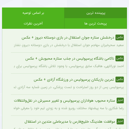
پربیننده ترین
بر اساس توصیه
پربحث ترین ها
آخرین نظرات
درخشش ستاره جوان استقلال در بازی دوستانه دیروز + عکس
عکس
سعید سحرخیزان مهاجم جوان استقلال با درخشش در بازی دوستانه دیروز، نشان داد آماد
ناکامی باشگاه پرسپولیس در جذب ستاره محبوبش + عکس
عکس
احمد نوراللهی، هافبک سابق پرسپولیس، با وجود تلاش باشگاه پرسپولیس برای بازگشت او، 
تمرین بازیکنان پرسپولیس در ورزشگاه آزادی + عکس
عکس
پرسپولیس پس از دو روز استراحت و تست پزشکی، در زمین شماره سه آزادی تمرین کرد.
ستاره محبوب هواداران پرسپولیس و تغییر مسیرش در نقل‌وانتقالات
اخبار
رضا شکاری با سه پیشنهاد مختلف روبرو شده و به زودی تیم خود را معرفی خواهد کرد.
موافقت هلدینگ خلیج‌فارس با مدیرعاملی متدین در استقلال
اخبار