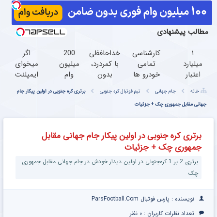
مطالب پیشنهادی
۱
کارشناسی
خداحافظی
200
اگر
میلیارد
تمامی
با کمردرد،
میلیون
میخوای
اعتبار
خودرو ها
بدون
وام
ایمپلنت
خرید
فقط با
قرص و
خرید
کنی
خانه
جام جهانی
تیم فوتبال کره جنوبی
برتری کره جنوبی در اولین پیکار جام
طلا |
1,500,000
آمپول
طلا و
همین
بدون
تومان
جهانی مقابل جمهوری چک + جزئیات
نقره
الان
ضامن
بدون
وقتشه |
و چک
ضامن
فقط با
برتری کره جنوبی در اولین پیکار جام جهانی مقابل
۲۵
جمهوری چک + جزئیات
میلیون
تومان!!!
برتری 2 بر 1 کره‌جنونی در اولین دیدار خودش در جام جهانی مقابل جمهوری
چک
نویسنده : پارس فوتبال ParsFootball.Com
تعداد نظرات کاربران :
۰ نظر