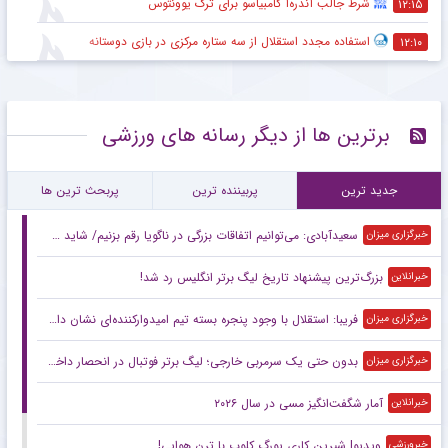
شرط جالب آندره‌آ کامبیاسو برای ترک یوونتوس
۱۲:۱۵
استفاده مجدد استقلال از سه ستاره مرکزی در بازی دوستانه
۱۲:۱۰
برترین ها از دیگر رسانه های ورزشی
جدید ترین
پربیننده ترین
پربحث ترین ها
سعیدآبادی: می‌توانیم اتفاقات بزرگی در ناگویا رقم بزنیم/ شاید حریفانم از سبک مبارزه من شگفت‌زده شوند
خبرگزاری میزان
بزرگ‌ترین پیشنهاد تاریخ لیگ برتر انگلیس رد شد!
خبرانلاین
فریبا: استقلال با وجود پنجره بسته تیم امیدوارکننده‌ای نشان داد/ لیگ امسال قابل پیش‌بینی نیست
خبرگزاری میزان
بدون حتی یک سرمربی خارجی؛ لیگ برتر فوتبال در انحصار داخلی‌ها/ فصل آزمون مربیان ایرانی با چاشنی تکرار و فرصت طلایی
خبرگزاری میزان
آمار شگفت‌انگیز مسی در سال ۲۰۲۶
خبرانلاین
ویدیو| شیرین کاری یورگ کلوپ با ترن هوایی!
خبرورزشی