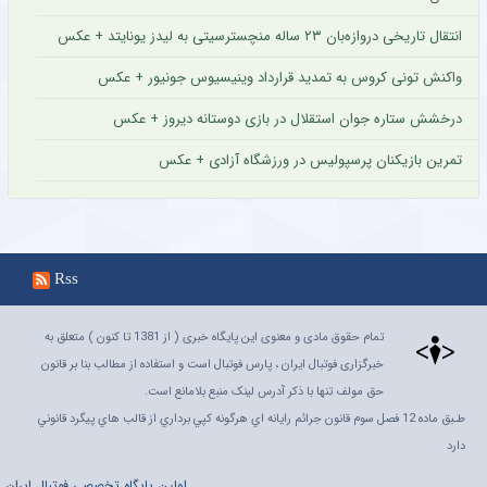
انتقال تاریخی دروازه‌بان ۲۳ ساله منچسترسیتی به لیدز یونایتد + عکس
واکنش تونی کروس به تمدید قرارداد وینیسیوس جونیور + عکس
درخشش ستاره جوان استقلال در بازی دوستانه دیروز + عکس
تمرین بازیکنان پرسپولیس در ورزشگاه آزادی + عکس
Rss
تمام حقوق مادی و معنوی این پایگاه خبری ( از 1381 تا کنون ) متعلق به
خبرگزاری فوتبال ایران ، پارس فوتبال است و استفاده از مطالب بنا بر قانون
حق مولف تنها با ذکر آدرس لینک منبع بلامانع است.
طـبق ماده 12 فصل سوم قانون جرائم رايانه اي هرگونه کپي برداري از قالب هاي پيگرد قانوني
دارد
اولين پايگاه تخصصي فوتبال ايران