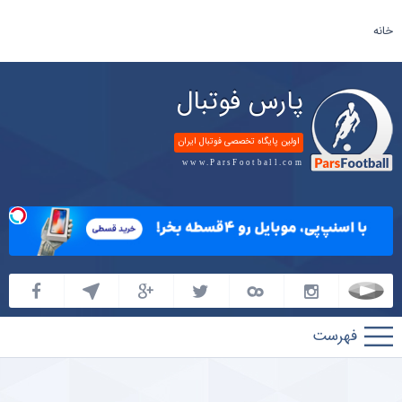
خانه
پارس فوتبال
اولین پایگاه تخصصی فوتبال ایران
www.ParsFootball.com
پارس
فوتبال