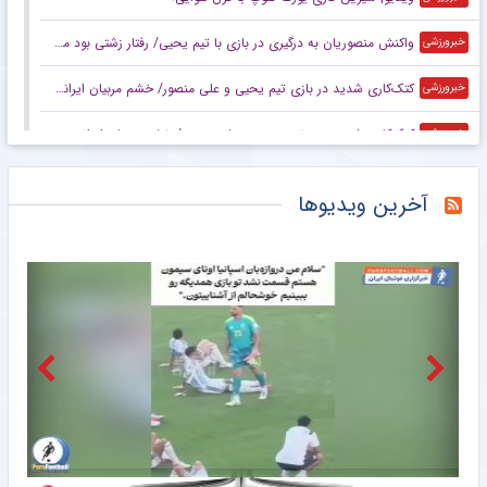
واکنش منصوریان به درگیری در بازی با تیم یحیی/ رفتار زشتی بود مگر ورزش بوکس است؟
خبرورزشی
کتک‌کاری شدید در بازی تیم یحیی و علی منصور/ خشم مربیان ایرانی‌ و قرعه خبرساز با رویارویی تلخ!
خبرورزشی
کتک‌کاری شدید بین تیم یحیی و علی منصور/ خشم مربیان ایرانی‌ و قرعه خبرساز با رویارویی تلخ!
خبرورزشی
امیلیانو مارتینز؛ از یک ساندویچ و چمدان شکسته تا قله فوتبال جهان
خبرانلاین
آخرین ویدیوها
رونالدو و جورجینا در این لوکیشن زیبا عروسی می‌کنند؟ هتلی رویایی با قیمت نجومی و امکانات شگفت‌انگیز +تصاویر
خبرورزشی
تاجرنیا: تعصب رامین رضاییان به پیراهن استقلال را فراموش نمی‌کنیم!
خبرورزشی
واکنش سرمربی موناکو به شایعات جدایی بالوگان؛ او بازیکنی خاص است
خبرگزاری ایلنا
منچسترسیتی اولین پیشنهاد برای رودری را رد کرد
خبرگزاری ایلنا
دیدار دوستانه ۲ سرمربی لیگ برتر ایران در عراق / یحیی گل محمدی و علیرضا منصوریان باز به هم رسیدند+ عکس
خبرگزاری دانشجو