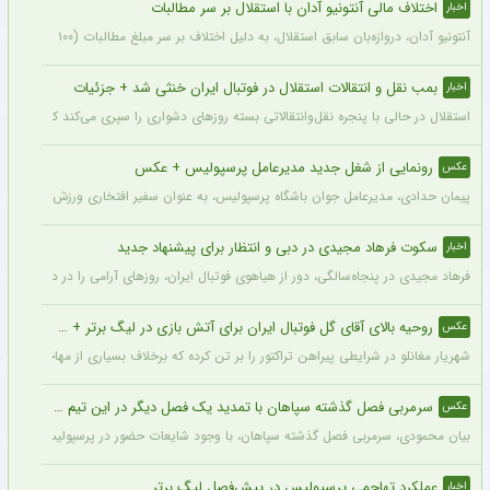
اختلاف مالی آنتونیو آدان با استقلال بر سر مطالبات
اخبار
آنتونیو آدان، دروازه‌بان سابق استقلال، به دلیل اختلاف بر سر مبلغ مطالبات (۱۰۰ تا ۲۰۰ هزار یورو) قصد شکایت از باشگاه را دارد.
بمب نقل و انتقالات استقلال در فوتبال ایران خنثی شد + جزئیات
اخبار
استقلال در حالی با پنجره نقل‌وانتقالاتی بسته روزهای دشواری را سپری می‌کند که در همی
رونمایی از شغل جدید مدیرعامل پرسپولیس + عکس
عکس
پیمان حدادی، مدیرعامل جوان باشگاه پرسپولیس، به عنوان سفیر افتخاری ورزش چوگان ان
سکوت فرهاد مجیدی در دبی و انتظار برای پیشنهاد جدید
اخبار
فرهاد مجیدی در پنجاه‌سالگی، دور از هیاهوی فوتبال ایران، روزهای آرامی را در دبی سپری 
روحیه بالای آقای گل فوتبال ایران برای آتش بازی در لیگ برتر + عکس
عکس
شهریار مغانلو در شرایطی پیراهن تراکتور را بر تن کرده که برخلاف بسیاری از مهاجمان نامدا
سرمربی فصل گذشته سپاهان با تمدید یک فصل دیگر در این تیم ماند + عکس
عکس
بیان محمودی، سرمربی فصل گذشته سپاهان، با وجود شایعات حضور در پرسپولیس، قرارداد خ
عملکرد تهاجمی پرسپولیس در پیش‌فصل لیگ برتر
اخبار