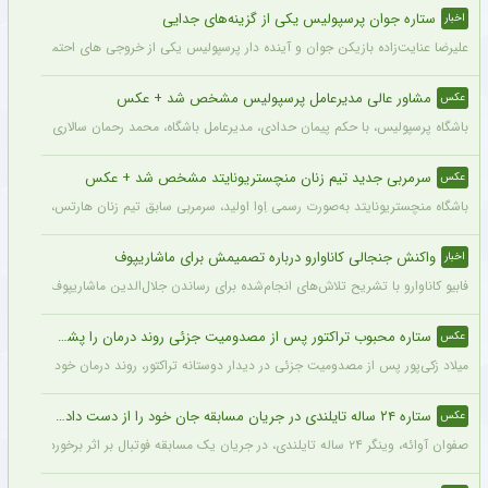
ستاره جوان پرسپولیس یکی از گزینه‌های جدایی
اخبار
علیرضا عنایت‌زاده بازیکن جوان و آینده دار پرسپولیس یکی از خروجی های احتمالی باشگاه
مشاور عالی مدیرعامل پرسپولیس مشخص شد + عکس
عکس
باشگاه پرسپولیس، با حکم پیمان حدادی، مدیرعامل باشگاه، محمد رحمان سالاری به عنوان
سرمربی جدید تیم زنان منچستریونایتد مشخص شد + عکس
عکس
باشگاه منچستریونایتد به‌صورت رسمی اِوا اولید، سرمربی سابق تیم زنان هارتس، را به‌عنوا
واکنش جنجالی کاناوارو درباره تصمیمش برای ماشاریپوف
اخبار
فابیو کاناوارو با تشریح تلاش‌های انجام‌شده برای رساندن جلال‌الدین ماشاریپوف به جام
ستاره محبوب تراکتور پس از مصدومیت جزئی روند درمان را پشت سر گذاشت + عکس
عکس
میلاد زکی‌پور پس از مصدومیت جزئی در دیدار دوستانه تراکتور، روند درمان خود را پشت 
ستاره ۲۴ ساله تایلندی در جریان مسابقه جان خود را از دست داد + عکس
عکس
صفوان آوائه، وینگر ۲۴ ساله تایلندی، در جریان یک مسابقه فوتبال بر اثر برخورد صاعقه جان خود را از دست داد.