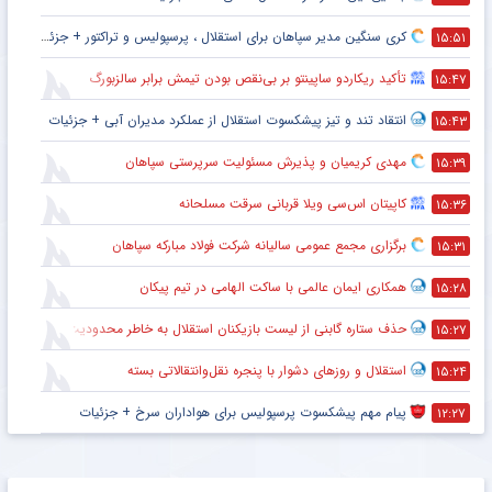
کری سنگین مدیر سپاهان برای استقلال ، پرسپولیس و تراکتور + جزئیات
۱۵:۵۱
تأکید ریکاردو ساپینتو بر بی‌نقص بودن تیمش برابر سالزبورگ
۱۵:۴۷
انتقاد تند و تیز پیشکسوت استقلال از عملکرد مدیران آبی + جزئیات
۱۵:۴۳
مهدی کریمیان و پذیرش مسئولیت سرپرستی سپاهان
۱۵:۳۹
کاپیتان اس‌سی ویلا قربانی سرقت مسلحانه
۱۵:۳۶
برگزاری مجمع عمومی سالیانه شرکت فولاد مبارکه سپاهان
۱۵:۳۱
همکاری ایمان عالمی با ساکت الهامی در تیم پیکان
۱۵:۲۸
حذف ستاره گابنی از لیست بازیکنان استقلال به خاطر محدودیت نقل‌وانتقالاتی
۱۵:۲۷
استقلال و روزهای دشوار با پنجره نقل‌وانتقالاتی بسته
۱۵:۲۴
پیام مهم پیشکسوت پرسپولیس برای هواداران سرخ + جزئیات
۱۲:۲۷