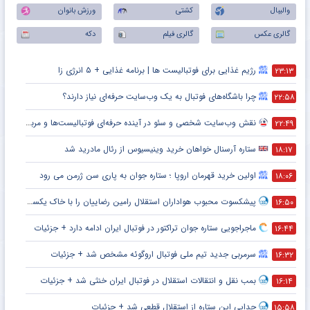
والیبال
کشتی
ورزش بانوان
گالری عکس
گالری فیلم
دکه
رژیم غذایی برای فوتبالیست ها | برنامه غذایی + ۵ انرژی زا
۲۳:۱۳
چرا باشگاه‌های فوتبال به یک وب‌سایت حرفه‌ای نیاز دارند؟
۲۲:۵۸
نقش وب‌سایت شخصی و سئو در آینده حرفه‌ای فوتبالیست‌ها و مربیان
۲۲:۴۹
ستاره آرسنال خواهان خرید وینیسیوس از رئال مادرید شد
۱۸:۱۷
اولین خرید قهرمان اروپا ؛ ستاره جوان به پاری سن ژرمن می رود
۱۸:۰۶
پیشکسوت محبوب هواداران استقلال رامین رضاییان را با خاک یکسان کرد + جزئیات
۱۶:۵۰
ماجراجویی ستاره جوان تراکتور در فوتبال ایران ادامه دارد + جزئیات
۱۶:۴۴
سرمربی جدید تیم ملی فوتبال اروگوئه مشخص شد + جزئیات
۱۶:۳۲
بمب نقل و انتقالات استقلال در فوتبال ایران خنثی شد + جزئیات
۱۶:۱۴
جدایی این ستاره از استقلال قطعی شد + جزئیات
۱۵:۵۸