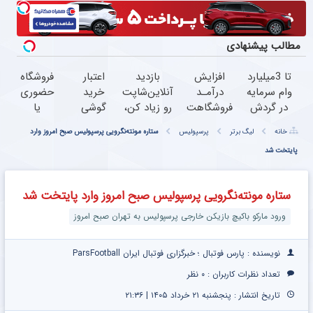
مطالب پیشنهادی
تا 3میلیارد
افزایش
بازدید
اعتبار
فروشگاه
وام سرمایه
درآمـد
آنلاین‌شاپت
خرید
حضوری
در گردش
فروشگاهت
رو زیاد کن،
گوشی
یا
فروشندگان
رو تضمین
بازدید بالاتر
بگیر
اینترنتی
خانه
لیگ برتر
پرسپولیس
ستاره مونته‌نگرویی پرسپولیس صبح امروز وارد
=>
کن
= درآمد
همین
داری؟
پایتخت شد
فروشگاهت
بیشتر
حالا
راحت
رو ثبت
درخواست
محصول
کن
اعتبار بده
و
ستاره مونته‌نگرویی پرسپولیس صبح امروز وارد پایتخت شد
خدماتت
رو
ورود مارکو باکیچ بازیکن خارجی پرسپولیس به تهران صبح امروز
بفروش
نویسنده : پارس فوتبال ؛ خبرگزاری فوتبال ایران ParsFootball
تعداد نظرات کاربران :
۰ نظر
تاریخ انتشار : پنجشنبه ۲۱ خرداد ۱۴۰۵ | ۲۱:۳۶