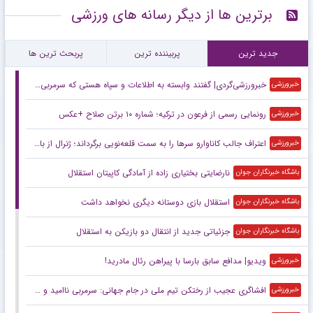
برترین ها از دیگر رسانه های ورزشی
جدید ترین
پربیننده ترین
پربحث ترین ها
خبرورزشی‌گردی| گفتند وابسته به اطلاعات و سپاه هستی که سرمربی تیم ملی شدی/ مدیران فوتبال به من گفتند بهایی!/ فکر می‌کنند من طاعون دارم!
خبرورزشی
رونمایی رسمی از فرعون در ترکیه؛ شماره ۱۰ برتن صلاح +عکس
خبرورزشی
اعتراف جالب کاناوارو سرها را به سمت قلعه‌نویی برگرداند؛ ژنرال از بابت بردن کدام بازیکن پشیمان است؟
خبرورزشی
نارضایتی بختیاری زاده از آمادگی کاپیتان استقلال
باشگاه خبرنگاران جوان
استقلال بازی دوستانه دیگری نخواهد داشت
باشگاه خبرنگاران جوان
جزئیاتی جدید از انتقال دو بازیکن به استقلال
باشگاه خبرنگاران جوان
ویدیو| مدافع سابق بارسا با پیراهن رئال مادرید!
خبرورزشی
افشاگری عجیب از رختکن تیم ملی در جام جهانی: سرمربی ناامید و بازنده بود/ در حق من بی‌انصافی شد +ویدیو
خبرورزشی