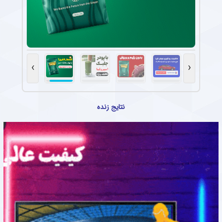
›
‹
نتایج زنده