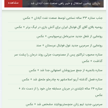
مشاهده
بازیکن پیشین استقلال و خیبر راهی صنعت نفت آبادان شد + عکس
م
جذب ستاره ۳۳ ساله نساجی توسط صنعت نفت آبادان + عکس
روحیه بالای آقای گل فوتبال ایران برای آتش بازی در لیگ برتر + عکس
رونمایی از شغل جدید مدیرعامل پرسپولیس + عکس
رونمایی از سرمربی جدید غول فوتبال عربستان + سند
ستاره محبوب تراکتور پس از مصدومیت جزئی روند درمان را پشت سر
گذاشت + عکس
ستاره باتجربه از جمع سبزپوشان اصفهانی جدا شد + عکس
ستاره فصل گذشته آریو اسلامشهر به چادرملو ملحق شد + عکس
ستاره ۲۴ ساله تایلندی در جریان مسابقه جان خود را از دست داد +
عکس
سرمربی جدید تیم زنان منچستریونایتد مشخص شد + عکس