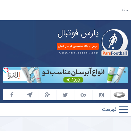
خانه
پارس فوتبال
اولین پایگاه تخصصی فوتبال ایران
www.ParsFootball.com
پارس
فوتبال