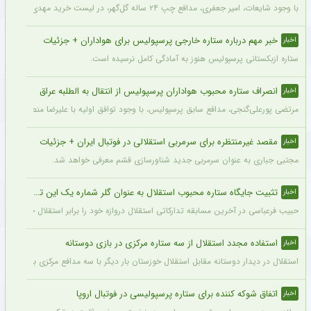
با وجود شایعات، امیر جعفری، مدافع چپ ۲۴ ساله گل‌گهر، در لیست خرید مهدی تارتار قرار ندارد.
خبر مهم درباره ستاره خارجی پرسپولیس برای هواداران + جزئیات
اخبار
ستاره ازبکستانی پرسپولیس هنوز به آمادگی کامل نرسیده است.
انصراف ستاره محبوب هواداران پرسپولیس از انتقال به الطلبه عراق
اخبار
مرتضی پورعلی‌گنجی، مدافع سابق پرسپولیس، با وجود توافق اولیه با علیرضا منصوریان و با
مقصد غیرمنتظره برای سرمربی استقلالی در فوتبال ایران + جزئیات
اخبار
مجتبی جباری به عنوان سرمربی جدید شناورسازی قشم معرفی خواهد شد.
تثبیت جایگاه ستاره محبوب استقلال به عنوان گلر شماره یک این تیم برای شروع لیگ
اخبار
حبیب فرعباسی در آخرین مسابقه تدارکاتی استقلال دروازه خود را برابر استقلال خوزستان 
استفاده مجدد استقلال از سه ستاره مرکزی در بازی دوستانه
اخبار
استقلال در دیدار دوستانه مقابل استقلال خوزستان بار دیگر با سه مدافع مرکزی به میدان رفت تا مشخص
اتفاق شوکه کننده برای ستاره پرسپولیسی در فوتبال اروپا
اخبار