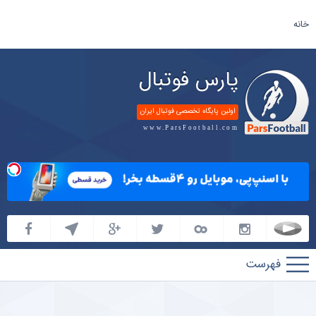
خانه
پارس فوتبال
اولین پایگاه تخصصی فوتبال ایران
www.ParsFootball.com
پارس
فوتبال