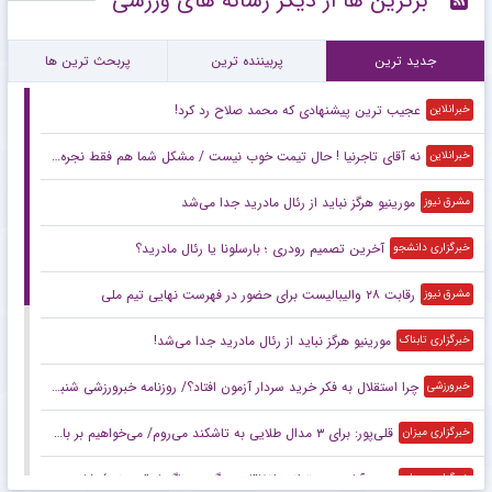
برترین ها از دیگر رسانه های ورزشی
جدید ترین
پربیننده ترین
پربحث ترین ها
عجیب ترین پیشنهادی که محمد صلاح رد کرد!
خبرانلاین
نه آقای تاجرنیا ! حال تیمت خوب نیست / مشکل شما هم فقط نجره نقل و انتقال نیست
خبرانلاین
مورینیو هرگز نباید از رئال مادرید جدا می‌شد
مشرق نیوز
آخرین تصمیم رودری ؛ بارسلونا یا رئال مادرید؟
خبرگزاری دانشجو
رقابت ۲۸ والیبالیست برای حضور در فهرست نهایی تیم ملی
مشرق نیوز
مورینیو هرگز نباید از رئال مادرید جدا می‌شد!
خبرگزاری تابناک
چرا استقلال به فکر خرید سردار آزمون افتاد؟/ روزنامه خبرورزشی شنبه را ببینید
خبرورزشی
قلی‌پور: برای ۳ مدال طلایی به تاشکند می‌روم/ می‌خواهیم بر بام آسیا بایستیم
خبرگزاری میزان
سعیدآبادی: می‌توانیم اتفاقات بزرگی در ناگویا رقم بزنیم/ شاید حریفانم از سبک مبارزه من شگفت‌زده شوند
خبرگزاری میزان