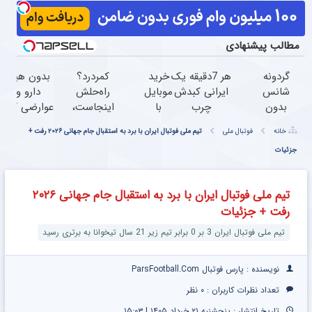
مطالب پیشنهادی
گردونه
هر 7دقیقه یک
خرید
کمردرد؟
بدون هیچ
شانس
ایرانی کبدش
موبایل
راه‌حلش
دارو و
بدون
چرب
با
اینجاست،
عوارضی کمر
پوچ از
میشود(سفارش
اسنپ
نه توی
دردت رو
خانه
فوتبال ملی
تیم ملی فوتبال ایران با برد به استقبال جام جهانی ۲۰۲۶ رفت +
PS5 تا
دمنوش
پی |
داروخونه
درمان کن!
جزئیات
آیفون17
پاکسازی کبد
در ۴
(پرسش‌نامه)
و بیت
با تخفیف)
قسط
کوین
بدون
تیم ملی فوتبال ایران با برد به استقبال جام جهانی ۲۰۲۶
سود و
رفت + جزئیات
کارمزد!
تیم ملی فوتبال ایران 3 بر 0 برابر تیم زیر 21 سال تیخوانا به برتری رسید
نویسنده : پارس فوتبال ParsFootball.Com
تعداد نظرات کاربران :
۰ نظر
تاریخ انتشار : پنجشنبه ۲۱ خرداد ۱۴۰۵ | ۱۵:۰۳