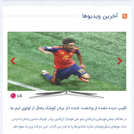
بزرگ‌ترین پیشنهاد تاریخ لیگ برتر انگلیس رد شد!
خبرانلاین
آخرین ویدیوها
فریبا: استقلال با وجود پنجره بسته تیم امیدوارکننده‌ای نشان داد/ لیگ امسال قابل پیش‌بینی نیست
خبرگزاری میزان
بدون حتی یک سرمربی خارجی؛ لیگ برتر فوتبال در انحصار داخلی‌ها/ فصل آزمون مربیان ایرانی با چاشنی تکرار و فرصت طلایی
خبرگزاری میزان
آمار شگفت‌انگیز مسی در سال ۲۰۲۶
خبرانلاین
ویدیو| شیرین کاری یورگ کلوپ با ترن هوایی!
خبرورزشی
واکنش منصوریان به درگیری در بازی با تیم یحیی/ رفتار زشتی بود مگر ورزش بوکس است؟
خبرورزشی
کلیپ دیده نشده از وحشت خنده دار برادر کوچک یامال از لولوی تیم ملی اسپانیا + سند
شلیک لامین یامال در حمایت از ایران ، علیه آمریکا !! + کلیپ وایرال شده
تصویر لامین یامال ستاره تیم ملی فوتبال اسپانیا روی پهپاد شاهد سپاه پاسداران در حالی که
پرچم فلسطین را در دست دارد در حال شلیک منتشر شده است.
دروا