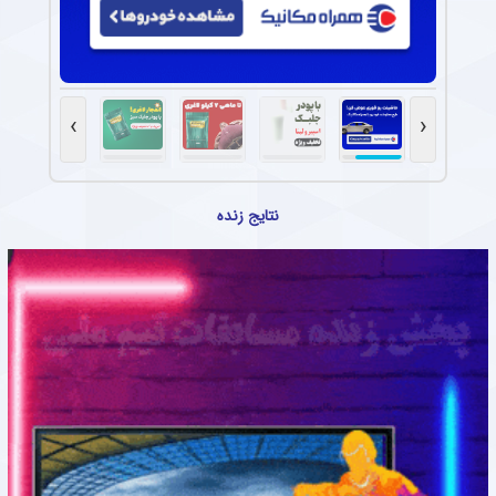
›
‹
نتایج زنده