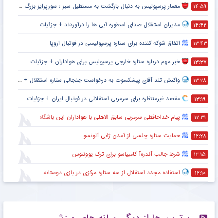
معمار پرسپولیس به دنبال بازگشت به مستطیل سبز ؛ سورپرایز بزرگ در راه است ؟ + جزئیات
۱۴:۵۹
مدیران استقلال صدای اسطوره آبی ها را درآوردند + جزئیات
۱۴:۴۲
اتفاق شوکه کننده برای ستاره پرسپولیسی در فوتبال اروپا
۱۳:۴۳
خبر مهم درباره ستاره خارجی پرسپولیس برای هواداران + جزئیات
۱۳:۳۷
واکنش تند آقای پیشکسوت به درخواست جنجالی ستاره استقلال + جزئیات
۱۳:۲۸
مقصد غیرمنتظره برای سرمربی استقلالی در فوتبال ایران + جزئیات
۱۳:۱۹
پیام خداحافظی سرمربی سابق الاهلی با هواداران این باشگاه
۱۲:۳۱
حمایت ستاره چلسی از آمدن ژابی آلونسو
۱۲:۲۸
شرط جالب آندره‌آ کامبیاسو برای ترک یوونتوس
۱۲:۱۵
استفاده مجدد استقلال از سه ستاره مرکزی در بازی دوستانه
۱۲:۱۰