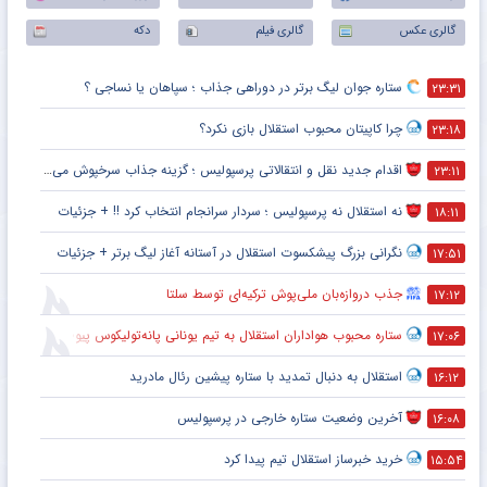
گالری عکس
گالری فیلم
دکه
ستاره جوان لیگ برتر در دوراهی جذاب ؛ سپاهان یا نساجی ؟
۲۳:۳۱
چرا کاپیتان محبوب استقلال بازی نکرد؟
۲۳:۱۸
اقدام جدید نقل و انتقالاتی پرسپولیس ؛ گزینه جذاب سرخپوش می شود؟
۲۳:۱۱
نه استقلال نه پرسپولیس ؛ سردار سرانجام انتخاب کرد !! + جزئیات
۱۸:۱۱
نگرانی بزرگ پیشکسوت استقلال در آستانه آغاز لیگ برتر + جزئیات
۱۷:۵۱
جذب دروازه‌بان ملی‌پوش ترکیه‌ای توسط سلتا
۱۷:۱۲
ستاره محبوب هواداران استقلال به تیم یونانی پانه‌تولیکوس پیوست
۱۷:۰۶
استقلال به دنبال تمدید با ستاره پیشین رئال مادرید
۱۶:۱۲
آخرین وضعیت ستاره خارجی در پرسپولیس
۱۶:۰۸
خرید خبرساز استقلال تیم پیدا کرد
۱۵:۵۴