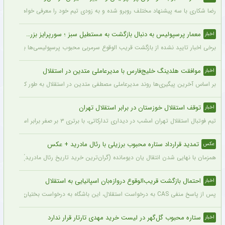
رضا شکاری با سه پیشنهاد مختلف روبرو شده و به زودی تیم خود را معرفی خواهد کرد.
معمار پرسپولیس به دنبال بازگشت به مستطیل سبز ؛ سورپرایز بزرگ در راه است ؟ + جزئیات
اخبار
برخی اخبار تایید نشده از بازگشت قریب الوقوع سرمربی محبوب پرسپولیسی‌ها به دنیای فو
موافقت هلدینگ خلیج‌فارس با مدیرعاملی متدین در استقلال
اخبار
بر اساس آخرین پیگیری‌ها روند مدیرعاملی مصطفی متدین در استقلال به طور کامل طی شد
توقف استقلال خوزستان در برابر استقلال تهران
اخبار
تیم فوتبال استقلال تهران امشب در دیداری تدارکاتی، با برتری ۳ بر صفر برابر استقلال خوزستان، با دبل سعید سحرخیزان و گل یاسر آسانی پیروز شد.
تمدید قرارداد ستاره محبوب برزیلی با رئال مادرید + عکس
عکس
همزمان با نهایی شدن انتقال یان دیومانده (گران‌ترین خرید تاریخ رئال مادرید)، تمدید قرارداد وینیسیو
احتمال بازگشت قریب‌الوقوع دروازه‌بان اسپانیایی به استقلال
اخبار
پس از پاسخ منفی CAS به درخواست استقلال، این باشگاه به درخواست بختیاری‌زاده قصد دارد قرارداد آنتونیو آدان، دروازه‌بان اسپانیایی فصل گذشته، را تمدید کند.
ستاره محبوب گل‌گهر در لیست خرید مهدی تارتار قرار ندارد
اخبار