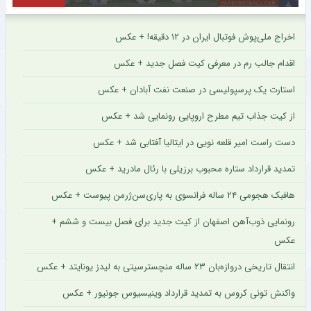
اخراج ملی‌پوش فوتبال ایران در ۱۲ دقیقه! + عکس
اقدام جالب رم در معرفی کیت فصل جدید + عکس
استارت یک پرسپولیسی در صنعت نفت آبادان + عکس
از کیت جذاب تیم مطرح اروپایی رونمایی شد + عکس
دست راست امیر قلعه نویی در ایتالیا آفتابی شد + عکس
تمدید قرارداد ستاره محبوب برزیلی با رئال مادرید + عکس
هافبک هجومی ۲۴ ساله فرانسوی به پاری‌سن‌ژرمن پیوست + عکس
رونمایی ذوب‌آهن اصفهان از کیت جدید برای فصل بیست و ششم +
عکس
انتقال تاریخی دروازه‌بان ۲۳ ساله منچسترسیتی به لیدز یونایتد + عکس
واکنش تونی کروس به تمدید قرارداد وینیسیوس جونیور + عکس