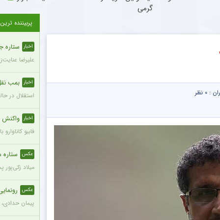
گرمی
پربیننده ترین
ستاره ج
اخبار
علیرضا عنایت‌ز
بمب نقل 
اخبار
ران :
۰ نظر
استقلال در حال
واکنش ج
اخبار
فابیو کاناوارو
ستاره محب
عکس
میلاد زکی‌پور 
رونمای
عکس
پیمان حدادی، 