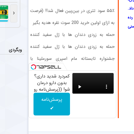
عملکرد 
اخبار
اد.
تیم فوتبال پر
۵۵٪ سود تتری در بین‌پین فعال شد!! (فرصت
‹
محدود ثبت‌نام)
رده
به ازای اولین خرید 200 سوت نقره هدیه بگیر
حذف ستاره 
اخبار
سنی
دیدیه اندونگ ه
حمله به زردی دندان ها با ژل سفید کننده
دندان! خرید40%تخفیف
تکمیل ک
اخبار
حمله به زردی دندان ها با ژل سفید کننده
وبگردی
به نظر می‌رسد 
دندان! خرید40%تخفیف
جشنواره تابستانه مام اسپری سورملینا با
تخفیف ویژه!
ستاره ف
عکس
چادرملو ابوالفضل عیسی‌لو، وینگر چپ ۴
کمردرد شدید داری؟
بدون دارو درمان
شو! ((پرسش‌نامه رو
پر کن))
پرسش‌نامه
✔