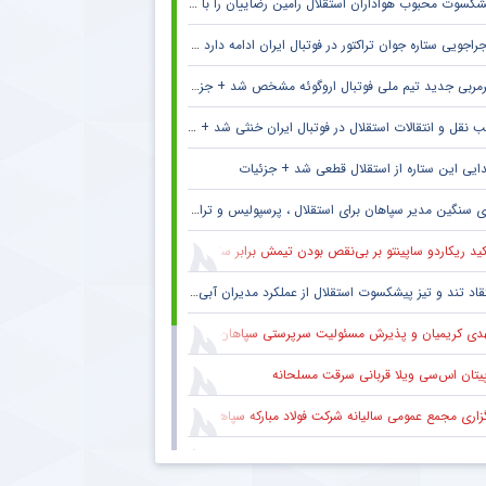
کسوت محبوب هواداران استقلال رامین رضاییان را با خاک یکسان کرد + جزئیات
راجویی ستاره جوان تراکتور در فوتبال ایران ادامه دارد + جزئیات
مربی جدید تیم ملی فوتبال اروگوئه مشخص شد + جزئیات
 نقل و انتقالات استقلال در فوتبال ایران خنثی شد + جزئیات
ایی این ستاره از استقلال قطعی شد + جزئیات
 سنگین مدیر سپاهان برای استقلال ، پرسپولیس و تراکتور + جزئیات
ید ریکاردو ساپینتو بر بی‌نقص بودن تیمش برابر سالزبورگ
قاد تند و تیز پیشکسوت استقلال از عملکرد مدیران آبی + جزئیات
دی کریمیان و پذیرش مسئولیت سرپرستی سپاهان
پیتان اس‌سی ویلا قربانی سرقت مسلحانه
گزاری مجمع عمومی سالیانه شرکت فولاد مبارکه سپاهان
کاری ایمان عالمی با ساکت الهامی در تیم پیکان