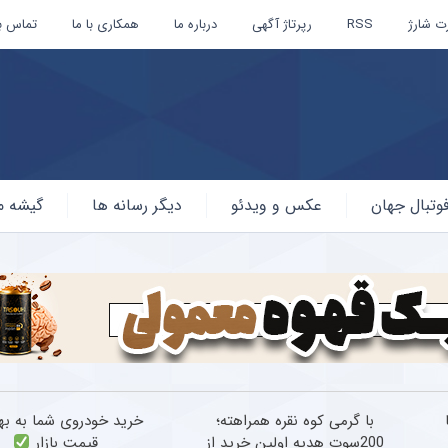
ت شارژ
RSS
رپرتاژ آگهی
درباره ما
همکاری با ما
تماس با
وتبال جهان
عکس و ویدئو
دیگر رسانه ها
گیشه م
با گرمی کوه نقره همراهته؛
خرید خودروی شما به به
200سوت هدیه اولین خرید از
قیمت بازار