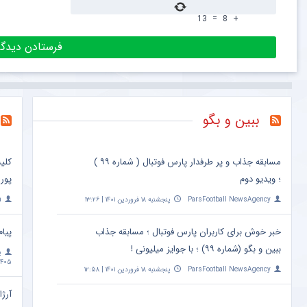
13
=
8
+
ببین و بگو
مسابقه جذاب و پر طرفدار پارس فوتبال ( شماره ۹۹ )
کلی
؛ ویدیو دوم
پور
ParsFootball NewsAgency
پنجشنبه ۱۸ فروردین ۱۴۰۱ | ۱۳:۲۶
a
خبر خوش برای کاربران پارس فوتبال ؛ مسابقه جذاب
پیام
ببین و بگو (شماره ۹۹) ؛ با جوایز میلیونی !
پ
۴۰۵ | ۱۰:۰۹
ParsFootball NewsAgency
پنجشنبه ۱۸ فروردین ۱۴۰۱ | ۱۲:۵۸
آرژا