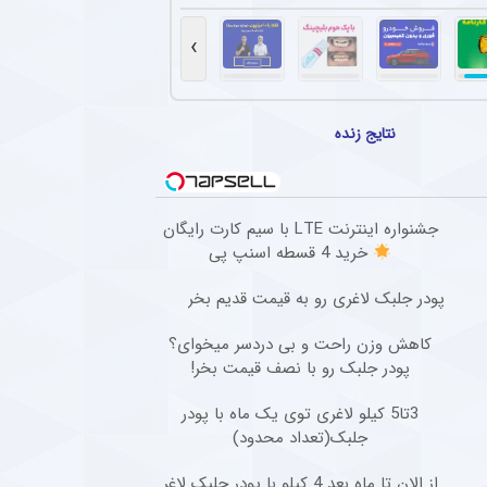
تهاجمی پرسپولیس در پیش‌فصل لیگ برتر
سپولیس در مسابقات پیش فصل شکستی نداشته و توانسته گل های زیادی را به ثمر برساند.
›
گابنی از لیست بازیکنان استقلال به خاطر محدودیت نقل‌وانتقالاتی
افبک گابنی فصل گذشته تیم فوتبال استقلال به دلیل بسته ماندن پنجره نقل‌وانتقالاتی به ای
نتایج زنده
ادرفنی پرسپولیس بدون حضور مربی جدید
که تیم فوتبال پرسپولیس در حالی وارد مسابقات لیگ برتر خواهد شد که مربی جدیدی به کادر
جشنواره اینترنت LTE با سیم کارت رایگان
صل گذشته آریو اسلامشهر به چادرملو ملحق شد + عکس
خرید 4 قسطه اسنپ پی
۲ ساله سابق آریو اسلامشهر، را با قراردادی سه ساله جذب کرد.
پودر جلبک لاغری رو به قیمت قدیم بخر
کاهش وزن راحت و بی دردسر میخوای؟
پودر جلبک رو با نصف قیمت بخر!
3تا5 کیلو لاغری توی یک ماه با پودر
جلبک(تعداد محدود)
از الان تا ماه بعد 4 کیلو با پودر جلبک لاغر