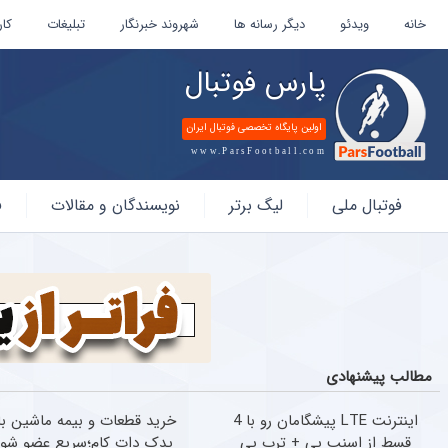
خانه
ویدئو
دیگر رسانه ها
شهروند خبرنگار
تبلیغات
کار
پارس فوتبال
اولین پایگاه تخصصی فوتبال ایران
www.ParsFootball.com
پارس
فوتبال ملی
لیگ برتر
نویسندگان و مقالات
ف
فوتبال
مطالب پیشنهادی
اینترنت LTE پیشگامان رو با 4
خرید قطعات و بیمه ماشین با
قسط از اسنپ پی + ترب پی
یدک دات کام؛سریع عضو شو