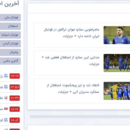
آخرین اخ
فوتبال ملی
استقلال
ماجراجویی ستاره جوان تراکتور در فوتبال
فوتبال اسپانیا
ایران ادامه دارد + جزئیات
فوتبال آلمان
والیبال
جدایی این ستاره از استقلال قطعی شد +
گالری عکس
جزئیات
رژی
۲۳:۱۳
انتقاد تند و تیز پیشکسوت استقلال از
چر
۲۲:۵۸
عملکرد مدیران آبی + جزئیات
نقش
۲۲:۴۹
ست
۱۸:۱۷
اول
۱۸:۰۶