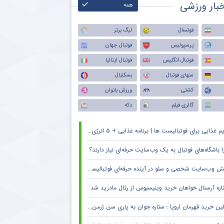
بار ورزشی
همه
فوتسال
لیگ برتر
پرسپولیس
فوتبال جهان
فوتبال انگلیس
فوتبال ایتالیا
منهای فوتبال
بسکتبال
کشتی
ورزش بانوان
گالری فیلم
دکه
م غذایی برای فوتبالیست ها | برنامه غذایی + ۵ انرژی زا
ا باشگاه‌های فوتبال به یک وب‌سایت حرفه‌ای نیاز دارند؟
 وب‌سایت شخصی و سئو در آینده حرفه‌ای فوتبالیست‌ها و مربیان
اره آرسنال خواهان خرید وینیسیوس از رئال مادرید شد
ین خرید قهرمان اروپا ؛ ستاره جوان به پاری سن ژرمن می رود