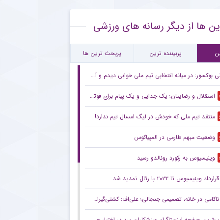
 ستاره گابنی از لیست بازیکنان استقلال به خاطر محدودیت نقل‌وانتقالاتی
ین ها از دیگر رسانه های ورزشی
قلال و روزهای دشوار با پنجره نقل‌وانتقالاتی بسته
ام مهم پیشکسوت پرسپولیس برای هواداران سرخ + جزئیات
ن
پربیننده ترین
پربحث ترین ها
 بوکسور: در میانه انتخابی تیم ملی خوابی دیدم و آمدم طلبه شدم!
استقلال و رضاییان؛ یک جدایی و یک پیام برای فوتبال ایران
منتقد تیم ملی که خودش در لیگ امسال تیم ندارد!
وضعیت مبهم طارمی در المپیاکوس
وینیسیوس به رکورد رونالدو رسید
قرارداد وینیسیوس تا ۲۰۳۲ با رئال‌ تمدید شد
ناکامی در خانه، تصمیمی جنجالی؛ علی‌اف: کشتی‌گیران با اضافه‌وزن از تیم ملی اخراج می‌شوند!
ترین صفحه اینستاگرام ورزشکاران مرد در اختیار چه کسی است؟