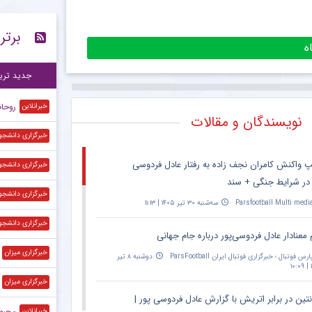
حذف
۱۵:۲۷
برتر
است
۱۵:۲۴
پی
۱۲:۲۷
جدید تری
روحانی
خبرانلاین
نویسندگان و مقالات
خبرگزاری دانشجو
پ واکنش کامران نجف زاده به رفتار عادل فردوسی
خبرگزاری دانشجو
 در شرایط جنگی + سند
خبرگزاری دانشجو
Parsfootball Multi medi
سه‌شنبه ۳۰ تیر ۱۴۰۵ | ۱۱:۱۳
خبرگزاری دانشجو
 معنادار عادل فردوسی‌پور درباره جام جهانی
خبرگزاری میزان
ارس فوتبال ؛ خبرگزاری فوتبال ایران ParsFootball
دوشنبه ۸ تیر
۱
خبرگزاری میزان
نتین در برابر اتریش با گزارش عادل فردوسی پور |
محبوب‌
خبرانلاین