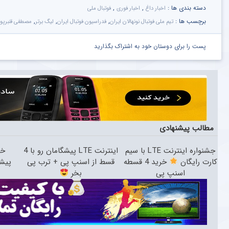
دسته بندی ها :
,
,
اخبار داغ
اخبار فوری
فوتبال ملی
برچسب ها :
,
,
,
تیم ملی فوتبال نونهالان ایران
فدراسیون فوتبال ایران
لیگ برتر
مصطفی قنبرپور
پست را برای دوستان خود به اشتراک بگذارید
مطالب پیشنهادی
جشنواره اینترنت LTE با سیم
اینترنت LTE پیشگامان رو با 4
کارت رایگان
خرید 4 قسطه
قسط از اسنپ پی + ترب پی
پیش
اسنپ پی
بخر