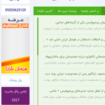
09203623129
بر اساس توصیه
پربحث ترین ها
آخرین نظرات
وان پرسپولیس یکی از گزینه‌های جدایی
اده بازیکن جوان و آینده دار پرسپولیس یکی از خروجی های احتمالی باشگاه به شمار می رود.
و انتقالات استقلال در فوتبال ایران خنثی شد + جزئیات
ی با پنجره نقل‌وانتقالاتی بسته روزهای دشواری را سپری می‌کند که در همین شرایط، نام سرد
نجالی کاناوارو درباره تصمیمش برای ماشاریپوف
 با تشریح تلاش‌های انجام‌شده برای رساندن جلال‌الدین ماشاریپوف به جام جهانی تأکید کرد 
وب تراکتور پس از مصدومیت جزئی روند درمان را پشت سر گذاشت + عکس
پنل پیامک
پس از مصدومیت جزئی در دیدار دوستانه تراکتور، روند درمان خود را پشت سر می‌گذارد و از 
ی از شغل جدید مدیرعامل پرسپولیس + عکس
لباس رئال مادرید
مدیرعامل جوان باشگاه پرسپولیس، به عنوان سفیر افتخاری ورزش چوگان انتخاب شد.
2027