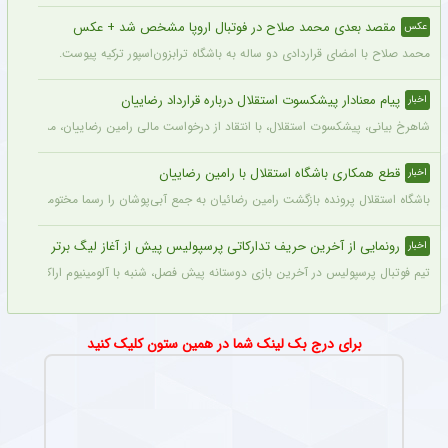
آخرین بازی تدارکاتی استقلال پیش از لیگ + جزئیات
اخبار
استقلال فردا با برگزاری سومین و آخرین دیدار تدارکاتی خود، پرونده بازی‌های دوستانه 
اعضای تیم فوتبال پرسپولیس امروز راهی ایفمارک شدند + عکس
عکس
بازیکنان پرسپولیس امروز در تست‌های پزشکی پیش‌فصل ایفمارک شرکت کردند. این تست‌
مقصد بعدی محمد صلاح در فوتبال اروپا مشخص شد + عکس
عکس
محمد صلاح با امضای قراردادی دو ساله به باشگاه ترابزون‌اسپور ترکیه پیوست.
پیام معنادار پیشکسوت استقلال درباره قرارداد رضاییان
اخبار
شاهرخ بیانی، پیشکسوت استقلال، با انتقاد از درخواست مالی رامین رضاییان، مدعی شد ای
قطع همکاری باشگاه استقلال با رامین رضاییان
اخبار
باشگاه استقلال پرونده بازگشت رامین رضائیان به جمع آبی‌پوشان را رسما مختومه اعلام کرد
رونمایی از آخرین حریف تدارکاتی پرسپولیس پیش از آغاز لیگ برتر
اخبار
تیم فوتبال پرسپولیس در آخرین بازی دوستانه پیش فصل، شنبه با آلومینیوم اراک دیدار می‌