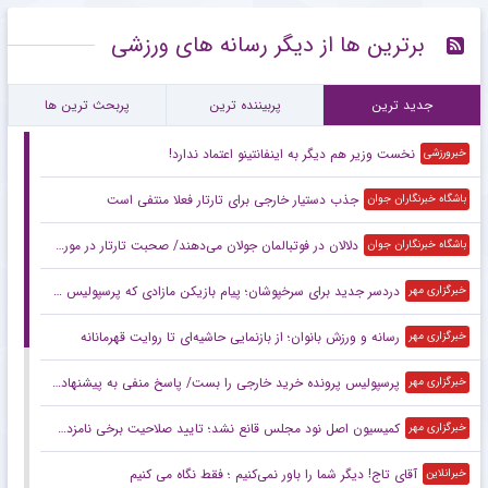
رونمایی از آخرین حریف تدارکاتی پرسپولیس پیش از آغاز لیگ برتر
۲۰:۲۴
خبر مهم برای هواداران در آستانه آغاز مسابقات لیگ برتر + جزئیات
۱۷:۴۲
۷ تا از مهم ترین فواید دوچرخه سواری که نمی دانستید !
۱۷:۴۰
کاپیتان پرسپولیس مقصد جدید خود را انتخاب کرد + جزئیات
۱۷:۳۷
زلزله بزرگ در فیفا ؛ ریاست جیانی اینفانتینو به خطر افتاد !! + جزئیات
۱۶:۰۱
برترین ها از دیگر رسانه های ورزشی
جدید ترین
پربیننده ترین
پربحث ترین ها
نخست وزیر هم دیگر به اینفانتینو اعتماد ندارد!
خبرورزشی
جذب دستیار خارجی برای تارتار فعلا منتفی است
باشگاه خبرنگاران جوان