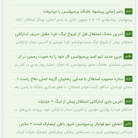
کنایه سنگین مهدی پاشازاده به مدیران استقلال جنجال به پا کرد
اخبار
مهدی پاشازاده پیشکسوت استقلال گفت : استقلال فعلا فقط منتظر مانده و وضعیت مدیر
ضدحال سنگین تیم مطرح عربی به پرسپولیس و مهدی تارتار
اخبار
العربی کویت از تقابل با پرسپولیس جا زد و حاضر به مسابقه نشد.
یاسر آسانی پیشنهاد باشگاه پرسپولیس را نپذیرفت
اخبار
پرسپولیس پیشنهادی ۱.۷ تا ۲ میلیون دلاری به یاسر آسانی، وینگر استقلال، ارائه کرد، اما او نپذیرفت. آسانی تأکید کرد در فوتبال ایران فقط برای استقلال بازی خواهد کرد.
آخرین محک استقلال قبل از شروع لیگ؛ فردا مقابل حریف تدارکاتی
اخبار
استقلال پیش از شروع لیگ بیست‌وششم، فردا سومین و آخرین دیدار تدارکاتی خود را برگزا
مربی جدید تیم امید پرسپولیس کار خود را به صورت رسمی در این باشگاه آغاز کرد + عکس
عکس
محسن مسلمان، هافبک سابق پرسپولیس، به عنوان دستیار بهار عبدی در کادر مربیگری تی
ستاره محبوب استقلال با جدایی رضاییان گزینه اصلی دفاع راست این تیم
اخبار
سامان تورانیان، مدافع راست جوان استقلال، با قطع همکاری باشگاه با رامین رضاییان، شا