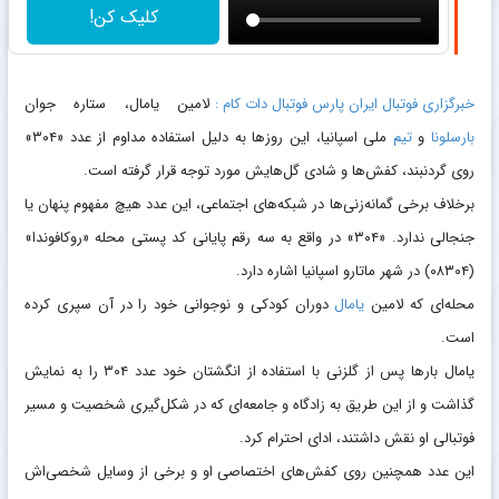
هدیه جذاب 200 سوتی نقره
گرمی باری تو !!!
کلیک کن!
خبرگزاری فوتبال ایران پارس فوتبال دات کام :
لامین یامال، ستاره جوان
بارسلونا
و
تیم
ملی اسپانیا، این روزها به دلیل استفاده مداوم از عدد «۳۰۴»
روی گردنبند، کفش‌ها و شادی گل‌هایش مورد توجه قرار گرفته است.
برخلاف برخی گمانه‌زنی‌ها در شبکه‌های اجتماعی، این عدد هیچ مفهوم پنهان یا
جنجالی ندارد. «۳۰۴» در واقع به سه رقم پایانی کد پستی محله «روکافوندا»
(۰۸۳۰۴) در شهر ماتارو اسپانیا اشاره دارد.
محله‌ای که لامین
یامال
دوران کودکی و نوجوانی خود را در آن سپری کرده
است.
یامال بارها پس از گلزنی با استفاده از انگشتان خود عدد ۳۰۴ را به نمایش