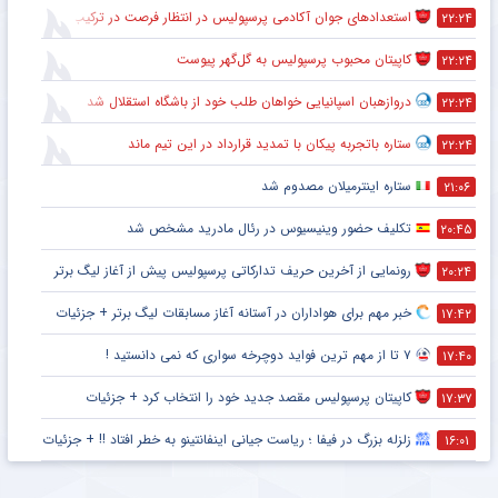
انتخاب ستاره محبوب هواداران پرسپولیس به عنوان دستیار بهادر عبدی
۹:۴۸
عملکرد تهاجمی پرسپولیس در پیش‌فصل لیگ برتر
۹:۴۵
تأکید ستاره جدید گل‌گهر بر حرفه‌ای بودن این باشگاه
۹:۴۲
تکمیل کادرفنی پرسپولیس بدون حضور مربی جدید
۹:۳۷
ستاره جوان پرسپولیس یکی از گزینه‌های جدایی
۹:۳۲
مصدومیت ستاره محبوب آلمانی در دیدار اینتر مقابل میلان
۲۲:۲۹
استعدادهای جوان آکادمی پرسپولیس در انتظار فرصت در ترکیب اصلی
۲۲:۲۴
کاپیتان محبوب پرسپولیس به گل‌گهر پیوست
۲۲:۲۴
دروازهبان اسپانیایی خواهان طلب خود از باشگاه استقلال شد
۲۲:۲۴
ستاره باتجربه پیکان با تمدید قرارداد در این تیم ماند
۲۲:۲۴
ستاره اینترمیلان مصدوم شد
۲۱:۰۶
تکلیف حضور وینیسیوس در رئال مادرید مشخص شد
۲۰:۴۵