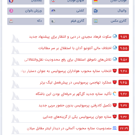
آخرین اخبار ورزشی
همه
فوتبال ملی
فوتسال
لیگ برتر
استقلال
پرسپولیس
فوتبال جهان
فوتبال اسپانیا
فوتبال انگلیس
فوتبال ایتالیا
فوتبال آلمان
منهای فوتبال
بسکتبال
والیبال
کشتی
ورزش بانوان
گالری عکس
گالری فیلم
دکه
سکوت فرهاد مجیدی در دبی و انتظار برای پیشنهاد جدید
۹:۵۹
اختلاف مالی آنتونیو آدان با استقلال بر سر مطالبات
۹:۵۵
تلاش‌های ناموفق استقلال برای رفع محدودیت نقل‌وانتقالاتی
۹:۵۲