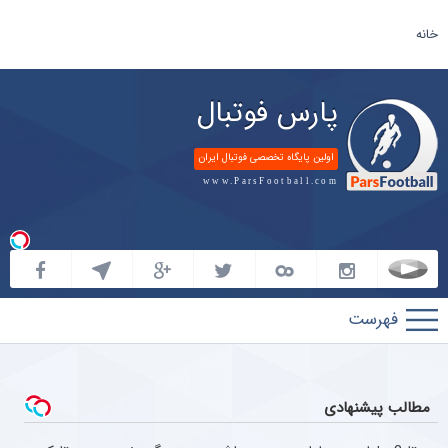
خانه
پارس فوتبال
اولین پایگاه تخصصی فوتبال ایران
www.ParsFootball.com
پارس
فوتبال