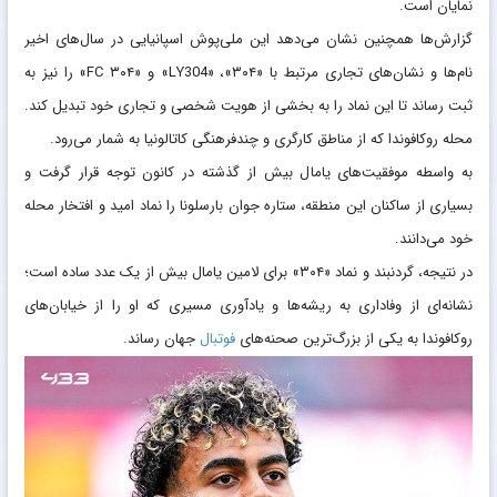
گذاشت و از این طریق به زادگاه و جامعه‌ای که در شکل‌گیری شخصیت و مسیر
فوتبالی او نقش داشتند، ادای احترام کرد.
این عدد همچنین روی کفش‌های اختصاصی او و برخی از وسایل شخصی‌اش
نمایان است.
گزارش‌ها همچنین نشان می‌دهد این ملی‌پوش اسپانیایی در سال‌های اخیر
نام‌ها و نشان‌های تجاری مرتبط با «۳۰۴»، «LY304» و «۳۰۴ FC» را نیز به
ثبت رساند تا این نماد را به بخشی از هویت شخصی و تجاری خود تبدیل کند.
محله روکافوندا که از مناطق کارگری و چندفرهنگی کاتالونیا به شمار می‌رود.
به واسطه موفقیت‌های یامال بیش از گذشته در کانون توجه قرار گرفت و
بسیاری از ساکنان این منطقه، ستاره جوان بارسلونا را نماد امید و افتخار محله
خود می‌دانند.
در نتیجه، گردنبند و نماد «۳۰۴» برای لامین یامال بیش از یک عدد ساده است؛
نشانه‌ای از وفاداری به ریشه‌ها و یادآوری مسیری که او را از خیابان‌های
روکافوندا به یکی از بزرگ‌ترین صحنه‌های
فوتبال
جهان رساند.