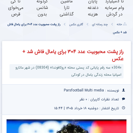
مطالب پیشنهادی
تا 3میلیارد
پایان
ماشین
گردونه
تا کی
وام سرمایه
دغدغه
تارا
شانس
می‌خوای
در گردش
هزینه
گذاشتی
بدون
قرص
فروشندگان
های
برای
پوچ از
زانودرد
خانه
چند رسانه ای
گالری عکس
راز پشت محبوبیت عدد ۳۰۴ برای یامال فاش
=>
دندان
فروش
PS5 تا
بخوری؟
شد + عکس
فروشگاهت
پزشکی
؟ اینجا
آیفون17
یکبار
رو ثبت
با پک
سریع و
و بیت
اصولی
کن
سفید
راحت
کوین
درمانش
راز پشت محبوبیت عدد ۳۰۴ برای یامال فاش شد +
کننده
بفروش
کن
عکس
خانگی
«304» سه رقم پایانی کد پستی محله «روکافوندا» (08304) در شهر ماتارو
اسپانیا محله زندگی یامال در کودکی
نویسنده : Parsfootball Multi media
تعداد نظرات کاربران :
۰ نظر