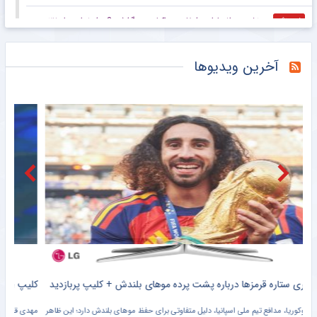
دلالان در فوتبالمان جولان می‌دهند/ صحبت تارتار در مورد کسب ۳ جام اشتباه است
باشگاه خبرنگاران جوان
دردسر جدید برای سرخپوشان؛ پیام بازیکن مازادی که پرسپولیس را نگران کرد!
خبرگزاری مهر
رسانه و ورزش بانوان؛ از بازنمایی حاشیه‌ای تا روایت قهرمانانه
خبرگزاری مهر
پرسپولیس پرونده خرید خارجی را بست/ پاسخ منفی به پیشنهاد چند ایجنت
خبرگزاری مهر
کمیسیون اصل نود مجلس قانع نشد؛ تایید صلاحیت برخی نامزدها سلیقه‌ای است
خبرگزاری مهر
آقای تاج! دیگر شما را باور نمی‌کنیم ؛ فقط نگاه می کنیم
خبرانلاین
در نشست اضطراری فیفا در مراکش چه گذشت؟ عذرخواهی از ۲۱۱ عضو و حمایت دوباره از اینفانتینو پیش از انتخابات
خبرورزشی
افشاگری کاپیتان اسبق استقلال: رامین محرمانه از قلعه‌نویی خواسته بود دعوتش کند!
خبرورزشی
آخرین ویدیوها
پسر مسی در راه بارسلونا؛ پسر جای پدر را می‌گیرد!
خبرانلاین
نشست اضطراری فیفا به سود اینفانتینو؛ از تو حمایت می‌کنیم جانی!
خبرورزشی
بازیکنان بلاتکلیف فوتبال ایران در نقل‌وانتقالات؛ از گلزنان تیم ملی در جام جهانی تا ستاره‌های سابق استقلال و پرسپولیس
خبرانلاین