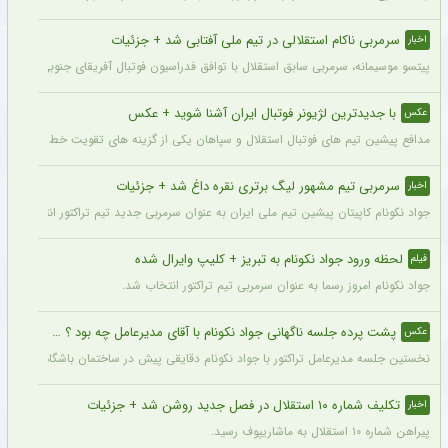
سرمربی ناکام استقلالی در تیم ملی آفتابی شد + جزئیات
اخبار
پیتسو موسیمانه، سرمربی سابق استقلال با توافق فدراسیون فوتبال آفریقای جنوبی به‌عنو
با جدیدترین لژیونر فوتبال ایران آشنا شوید + عکس
عکس
مدافع پیشین تیم های فوتبال استقلال و سپاهان یکی از گزینه های تقویت خط دفاعی تیم 
سرمربی تیم مشهور لیگ برتری نقره داغ شد + جزئیات
اخبار
جواد نکونام کاپیتان پیشین تیم ملی ایران به عنوان سرمربی جدید تیم تراکتور انتخاب شد.
لحظه ورود جواد نکونام به تبریز + کلیپ وایرال شده
فیلم
جواد نکونام امروز رسما به عنوان سرمربی تیم تراکتور انتخاب شد.
پشت پرده جلسه ناگهانی جواد نکونام با آقای مدیرعامل چه بود ؟ + عکس
عکس
نخستین جلسه مدیرعامل تراکتور با جواد نکونام دقایقی پیش در ساختمان باشگاه برگزار شد
تکلیف شماره ۱۰ استقلال در فصل جدید روشن شد + جزئیات
اخبار
پیراهن شماره ۱۰ استقلال به ماشاریپوف رسید.