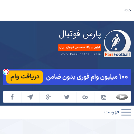
خانه
پارس فوتبال
اولین پایگاه تخصصی فوتبال ایران
www.ParsFootball.com
پارس
فوتبال