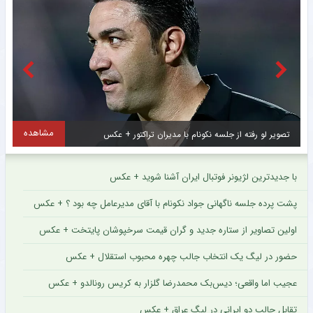
مشاهده
لسه نکونام با مدیران تراکتور + عکس
با جدیدترین لژیونر فوتبال ایران آشنا شوید + عکس
پشت پرده جلسه ناگهانی جواد نکونام با آقای مدیرعامل چه بود ؟ + عکس
اولین تصاویر از ستاره جدید و گران قیمت سرخپوشان پایتخت + عکس
حضور در لیگ یک انتخاب جالب چهره محبوب استقلال + عکس
عجیب اما واقعی؛ دیس‌بک محمدرضا گلزار به کریس رونالدو + عکس
تقابل جالب دو ایرانی در لیگ عراق + عکس