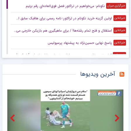
نکونام: می‌خواهیم در تراکتور فصل فوق‌العاده‌ای رقم بزنیم
خبرگزاری میزان
اولین گزینه خرید نکونام در تراکتور؛ نامه رسمی برای هافبک سابق استقلال
خبرانلاین
استقلال و فتح تمام رشته‌ها! / برای ماهیگیری هم بازیکن خارجی می‌آورید؟
خبرانلاین
پاسخ نهایی حسین‌نژاد به پیشنهاد پرسپولیس
خبرانلاین
کنایه تند هاشمی‌نسب به مسئولان؛ خرمشهر را از خاموشی آزاد کنید! +عکس
خبرورزشی
حقوق میلیونی محمد صلاح جبران شد!
خبرورزشی
آخرین ویدیوها
از همه تیم‌های بالای جدول پیشنهاد داشتم اما ترجیح دادم لژیونر شوم
خبرورزشی
معمای جاسوس پرسپولیس پیچیده‌تر شد؛ تهدیدهای تارتار هم درز کرد!
خبرورزشی
هزینه باورنکردنی تیم‌های غیرفوتبالی استقلال
مشرق نیوز
دنیس درگاهی: دوست داشتم در جام جهانی بازی کنم/ مربی گفت برابر بلژیک دفاعی بازی کنید
مشرق نیوز
دبیر: ایمان، سوخت قهرمانان کشتی است / اگر احمد محمدنژاد وزن کم نکند، از اردو اخراج می‌شود + فیلم
خبرگزاری دانشجو