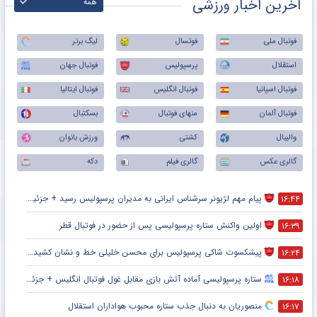
آخرین اخبار ورزشی
همه
فوتبال ملی
فوتسال
لیگ برتر
استقلال
پرسپولیس
فوتبال جهان
فوتبال اسپانیا
فوتبال انگلیس
فوتبال ایتالیا
فوتبال آلمان
منهای فوتبال
بسکتبال
والیبال
کشتی
ورزش بانوان
گالری عکس
گالری فیلم
دکه
پیام مهم لژیونر سرشناس ایرانی به مدیران پرسپولیس رسید + جزئیات
۱۶:۴۴
اولین واکنش ستاره پرسپولیسی پس از حضور در فوتبال قطر
۱۶:۳۹
پیشکسوت شاکی پرسپولیس برای محسن خلیلی خط و نشان کشید + جزئیات
۱۶:۲۴
ستاره پرسپولیسی آماده آتش بازی مقابل غول فوتبال انگلیس + جزئیات
۱۶:۱۸
منصوریان به دنبال جذب ستاره محبوب هواداران استقلال
۱۶:۱۷