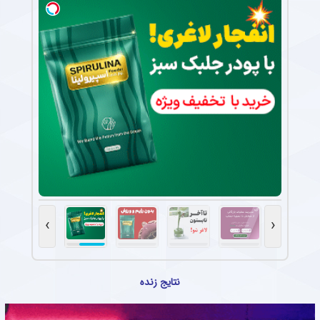
›
‹
نتایج زنده