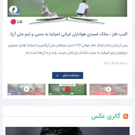
ه
کلیپ طنز ؛ متلک اسیدی هواداران ایرانی اسپانیا به مسی و تیم ملی آرژانتین + سند
ه
پس از پایان دیدار فینال جام جهانی ۲۰۲۶ میان تیم‌های ملی آرژانتین و اسپانیا، اونای سیمون،
در و
دروازه‌بان تیم اسپانیا، به سمت تک‌تک بازیکنان حریف رفت و با آن‌ها دست داد.
آرژا
می‌ب
۱۴:۵۲
۱۴۰۵/۰۵/۰۱ ۱۵:۰۱
مشاهده فیلم
گالری عکس