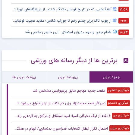
آهنگ‌هایی که در تاریخ فوتبال ماندگار شدند؛ از ورزشگاه‌های اروپا تا جام جهانی
۱۹:۵۸
از چوب تاک برای چشم زخم تا جوراب شانس؛ عقاید عجیب فوتبالیست‌ها!
۱۹:۵۱
اقدام جدی و مهم مدیران استقلال ؛ این خارجی ماندنی شد
۱۸:۳۴
برترین ها از دیگر رسانه های ورزشی
جدید ترین
پربیننده ترین
پربحث ترین ها
مقصد جدید مهاجم سابق پرسپولیس مشخص شد
خبرگزاری دانشجو
دبیر:اگر احمد محمدنژاد وزن کم نکند، از اردو اخراج می‌شود + فیلم
خبرگزاری دانشجو
۶ نکته از لیگ نخبگان آسیا؛ امید استقلال و تراکتور به قرعه‌ای راحت
خبرگزاری مهر
احتمال تکرار ابطال انتخابات فدراسیون بدنسازی/ ابهام در عملکرد کمیسیون تطبیق و ورود کمیسیون اصل ۹۰ مجلس
خبرگزاری میزان