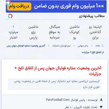
مطالب پیشنهادی
اپتیما رو
ماشین
سیگنال
ماشین
۱
گذاشتی
کوئیک
به موقع
پژو
میلیارد
برای
رو
سرمایه
پارس
اعتبار
فروش ؟
میخوای
گذاری
برای
خرید
خانه
جام جهانی
تیم فوتبال دانمارک
آخرین وضعیت ستاره فوتبال جهان پس
با
بفروشی؟
(رایگان
فروش
قسطی
خودرو45
از اتفاق تلخ + جزئیات
اینجا
به مدت
داری؟
طلا | ۱۸
راحت و
بدون
محدود)
اینجا
ماهه
سریع
آگهی و
سریع
پرداخت
آخرین وضعیت ستاره فوتبال جهان پس از اتفاق تلخ +
بفروشش
در چند
بفروشش
کن
جزئیات
ساعت
بفروشش
کریستین اریکسن ستاره تیم دانمارک پس از حمله قلبی در وضعیت روحی
خوبی قرار دارد
نویسنده : پارس فوتبال ParsFootball.Com
تعداد نظرات کاربران :
۰ نظر