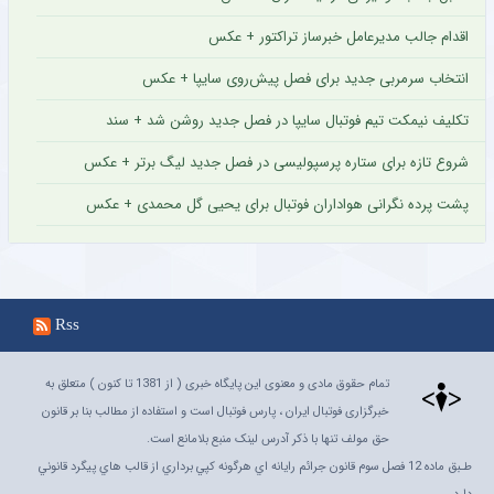
اقدام جالب مدیرعامل خبرساز تراکتور + عکس
انتخاب سرمربی جدید برای فصل پیش‌روی سایپا + عکس
تکلیف نیمکت تیم فوتبال سایپا در فصل جدید روشن شد + سند
شروع تازه برای ستاره پرسپولیسی در فصل جدید لیگ برتر + عکس
پشت پرده نگرانی هواداران فوتبال برای یحیی گل محمدی + عکس
Rss
تمام حقوق مادی و معنوی این پایگاه خبری ( از 1381 تا کنون ) متعلق به
خبرگزاری فوتبال ایران ، پارس فوتبال است و استفاده از مطالب بنا بر قانون
حق مولف تنها با ذکر آدرس لینک منبع بلامانع است.
طـبق ماده 12 فصل سوم قانون جرائم رايانه اي هرگونه کپي برداري از قالب هاي پيگرد قانوني