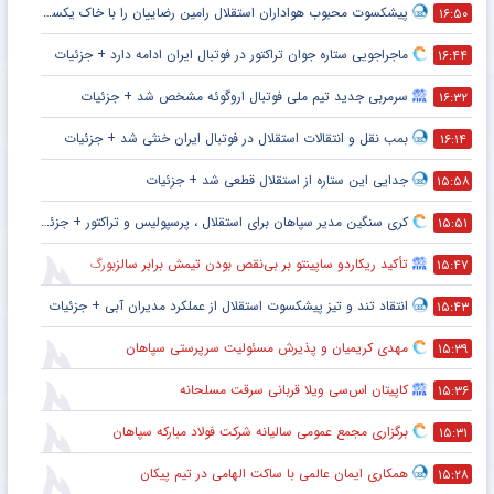
پیشکسوت محبوب هواداران استقلال رامین رضاییان را با خاک یکسان کرد + جزئیات
۱۶:۵۰
ماجراجویی ستاره جوان تراکتور در فوتبال ایران ادامه دارد + جزئیات
۱۶:۴۴
سرمربی جدید تیم ملی فوتبال اروگوئه مشخص شد + جزئیات
۱۶:۳۲
بمب نقل و انتقالات استقلال در فوتبال ایران خنثی شد + جزئیات
۱۶:۱۴
جدایی این ستاره از استقلال قطعی شد + جزئیات
۱۵:۵۸
کری سنگین مدیر سپاهان برای استقلال ، پرسپولیس و تراکتور + جزئیات
۱۵:۵۱
تأکید ریکاردو ساپینتو بر بی‌نقص بودن تیمش برابر سالزبورگ
۱۵:۴۷
انتقاد تند و تیز پیشکسوت استقلال از عملکرد مدیران آبی + جزئیات
۱۵:۴۳
مهدی کریمیان و پذیرش مسئولیت سرپرستی سپاهان
۱۵:۳۹
کاپیتان اس‌سی ویلا قربانی سرقت مسلحانه
۱۵:۳۶
برگزاری مجمع عمومی سالیانه شرکت فولاد مبارکه سپاهان
۱۵:۳۱
همکاری ایمان عالمی با ساکت الهامی در تیم پیکان
۱۵:۲۸