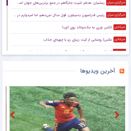
رستمیان: هدفم تثبیت جایگاهم در جمع برترین‌های جهان است/ برای درخشش در هر دو ماده آماده می‌شوم
خبرگزاری میزان
رئیس فدراسیون بدمینتون: قول مدال نمی‌دهم، اما امیدوارم در ناگویا و داکار اتفاقات خوبی بیفتد/ هدف اصلی ما کسب سهمیه المپیک لس‌آنجلس است
خبرگزاری میزان
الکس نوری به مک‌دونالد روی آورد!
خبرانلاین
عکس| رونمایی از کیت زیبای رم با چهره‌ای جذاب
خبرانلاین
کوشکی دوباره جان گرفت؛ پاس گل و امیدواری برای استقلال
خبرورزشی
گران‌ترین دروازه‌بان تاریخ بریتانیا در زمین ولز!
خبرانلاین
آخرین ویدیوها
تونل زمان| تیم ملی با گل‌های علی دایی روی سکو رفت/ زخم کاری ایران بر پیکر بحرین
خبرورزشی
اخراج میلاد محمدی در اولین بازی فیکس
خبرورزشی
با تصمیم فدراسیون بین‌المللی وزنه‌برداری؛ رکورد‌های جهانی یوسفی و نصیری حفظ شد
باشگاه خبرنگاران جوان
بازدید سرپرست فدراسیون پارادوومیدانی از دومین اردوی تیم ملی مردان
خبرگزاری مهر
عکس| اخراج ملی‌پوش فوتبال ایران در ۱۲ دقیقه!
خبرانلاین