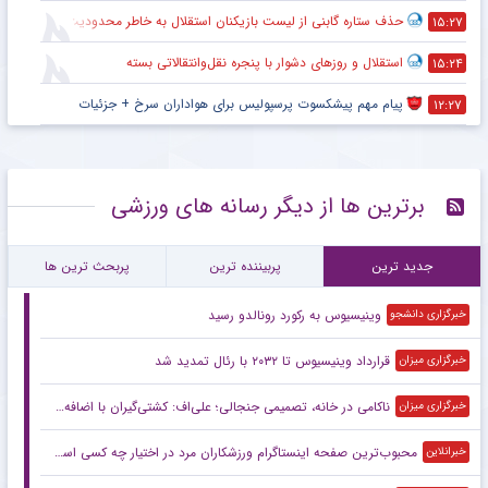
حذف ستاره گابنی از لیست بازیکنان استقلال به خاطر محدودیت نقل‌وانتقالاتی
۱۵:۲۷
استقلال و روزهای دشوار با پنجره نقل‌وانتقالاتی بسته
۱۵:۲۴
پیام مهم پیشکسوت پرسپولیس برای هواداران سرخ + جزئیات
۱۲:۲۷
برترین ها از دیگر رسانه های ورزشی
جدید ترین
پربیننده ترین
پربحث ترین ها
وینیسیوس به رکورد رونالدو رسید
خبرگزاری دانشجو
قرارداد وینیسیوس تا ۲۰۳۲ با رئال‌ تمدید شد
خبرگزاری میزان
ناکامی در خانه، تصمیمی جنجالی؛ علی‌اف: کشتی‌گیران با اضافه‌وزن از تیم ملی اخراج می‌شوند!
خبرگزاری میزان
محبوب‌ترین صفحه اینستاگرام ورزشکاران مرد در اختیار چه کسی است؟
خبرانلاین