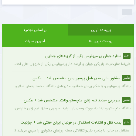
پربیننده ترین
بر اساس توصیه
پربحث ترین ها
آخرین نظرات
ستاره جوان پرسپولیس یکی از گزینه‌های جدایی
اخبار
علیرضا عنایت‌زاده بازیکن جوان و آینده دار پرسپولیس یکی از خروجی های احتمالی باشگاه
مشاور عالی مدیرعامل پرسپولیس مشخص شد + عکس
عکس
باشگاه پرسپولیس، با حکم پیمان حدادی، مدیرعامل باشگاه، محمد رحمان سالاری به عنوان
سرمربی جدید تیم زنان منچستریونایتد مشخص شد + عکس
عکس
باشگاه منچستریونایتد به‌صورت رسمی اِوا اولید، سرمربی سابق تیم زنان هارتس، را به‌عنوا
بمب نقل و انتقالات استقلال در فوتبال ایران خنثی شد + جزئیات
اخبار
استقلال در حالی با پنجره نقل‌وانتقالاتی بسته روزهای دشواری را سپری می‌کند که در همی