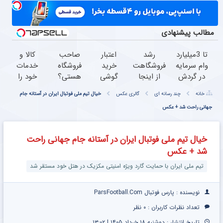
مطالب پیشنهادی
تا 3میلیارد
رشد
اعتبار
صاحب
کالا و
وام سرمایه
فروشگاهت
خرید
فروشگاه
خدمات
در گردش
از اینجا
گوشی
هستی؟
خود را
فروشندگان
شروع
بگیر
وام تا ۳
به
خانه
چند رسانه ای
گالری عکس
خیال تیم ملی فوتبال ایران در آستانه جام
=>
می‌شه،
همین
میلیارد
صورت
فروشگاهت
جهانی راحت شد + عکس
برای درآمد
حالا
تومان
اقساطی
رو ثبت
بیشتر،
درخواست
بگیر
بفروشید
کن
آماده‌ای؟
اعتبار بده
خیال تیم ملی فوتبال ایران در آستانه جام جهانی راحت
شد + عکس
تیم ملی ایران با حمایت گارد ویژه امنیتی مکزیک در هتل خود مستقر شد
نویسنده : پارس فوتبال ParsFootball.Com
تعداد نظرات کاربران :
۰ نظر
تاریخ انتشار : دوشنبه ۱۸ خرداد ۱۴۰۵ | ۱۳:۰۲