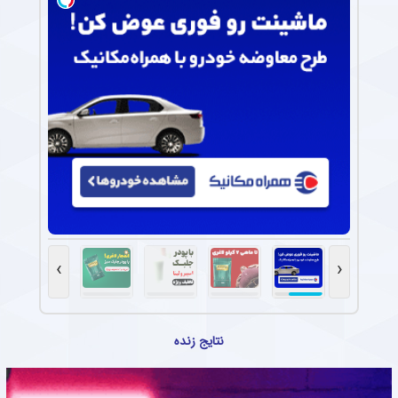
›
‹
نتایج زنده