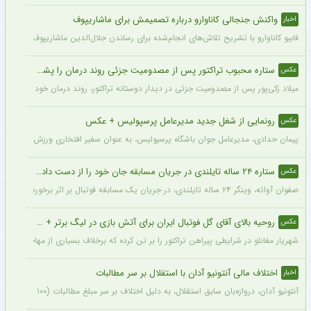
واکنش جنجالی کاناوارو درباره تصمیمش برای ماشاریپوف
اخبار
فابیو کاناوارو با تشریح تلاش‌های انجام‌شده برای رساندن جلال‌الدین ماشاریپوف به جام
ستاره محبوب تراکتور پس از مصدومیت جزئی روند درمان را پشت سر گذاشت + عکس
عکس
میلاد زکی‌پور پس از مصدومیت جزئی در دیدار دوستانه تراکتور، روند درمان خود را پشت 
رونمایی از شغل جدید مدیرعامل پرسپولیس + عکس
عکس
پیمان حدادی، مدیرعامل جوان باشگاه پرسپولیس، به عنوان سفیر افتخاری ورزش چوگان ان
ستاره ۲۴ ساله تایلندی در جریان مسابقه جان خود را از دست داد + عکس
عکس
صفوان آوائه، وینگر ۲۴ ساله تایلندی، در جریان یک مسابقه فوتبال بر اثر برخورد صاعقه جان خود را از دست داد.
روحیه بالای آقای گل فوتبال ایران برای آتش بازی در لیگ برتر + عکس
عکس
شهریار مغانلو در شرایطی پیراهن تراکتور را بر تن کرده که برخلاف بسیاری از مهاجمان نامدا
اختلاف مالی آنتونیو آدان با استقلال بر سر مطالبات
اخبار
آنتونیو آدان، دروازه‌بان سابق استقلال، به دلیل اختلاف بر سر مبلغ مطالبات (۱۰۰ تا ۲۰۰ هزار یورو) قصد شکایت از باشگاه را دارد.