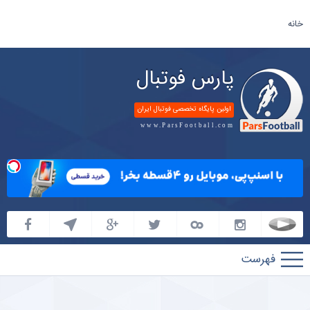
خانه
پارس فوتبال
اولین پایگاه تخصصی فوتبال ایران
www.ParsFootball.com
پارس
فوتبال