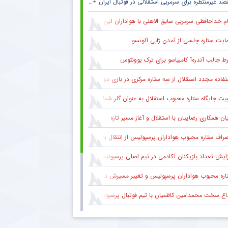
د غیرمنتظره برای سرمربی استقلالی در فوتبال ایران + جزئیات
ام خداحافظی سرمربی سابق الاهلی با هواداران این باشگاه
ایت ستاره چلسی از آمدن ژابی آلونسو
ط جالب آندره‌آ کامبیاسو برای ترک یوونتوس
تفاده مجدد استقلال از سه ستاره مرکزی در بازی دوستانه
یت جایگاه ستاره محبوب استقلال به عنوان گلر شماره یک این تیم برای شروع لیگ
یان همکاری رضاییان با استقلال و آغاز مسیر تازه
راف ستاره محبوب هواداران پرسپولیس از انتقال به الطلبه عراق
زایش تعداد بازیکنان آکادمی در تیم اصلی پرسپولیس
ره محبوب هواداران پرسپولیس و تغییر مسیرش در نقل‌وانتقالات
اع سخت محمدامین کاظمیان با تیم فوتبال پرسپولیس
اره محبوب گل‌گهر در لیست خرید مهدی تارتار قرار ندارد