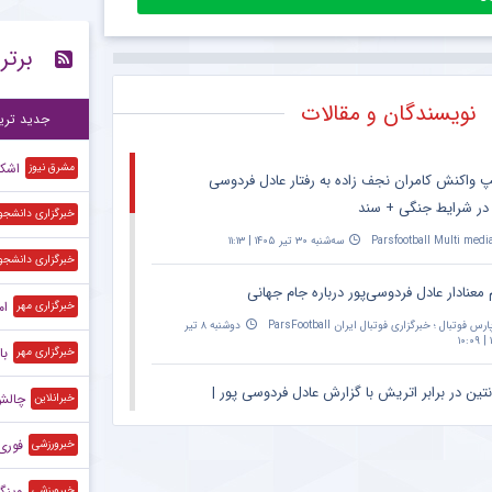
اخ
۹:۰۰
برتر
درگ
۸:۵۷
اح
۸:۵۳
نویسندگان و مقالات
جدید تری
اشکا
مشرق نیوز
پ واکنش کامران نجف زاده به رفتار عادل فردوسی
 در شرایط جنگی + سند
خبرگزاری دانشجو
Parsfootball Multi medi
سه‌شنبه ۳۰ تیر ۱۴۰۵ | ۱۱:۱۳
خبرگزاری دانشجو
 معنادار عادل فردوسی‌پور درباره جام جهانی
ام
خبرگزاری مهر
ارس فوتبال ؛ خبرگزاری فوتبال ایران ParsFootball
دوشنبه ۸ تیر
۱
با
خبرگزاری مهر
نتین در برابر اتریش با گزارش عادل فردوسی پور |
چالش 
خبرانلاین
۲۰:۳۰ – پخش زنده در اپارات اسپرت
فوری|
خبرورزشی
Parsfootball Multi medi
دوشنبه ۱ تیر ۱۴۰۵ | ۱۴:۳۱
وینگر
خبرورزشی