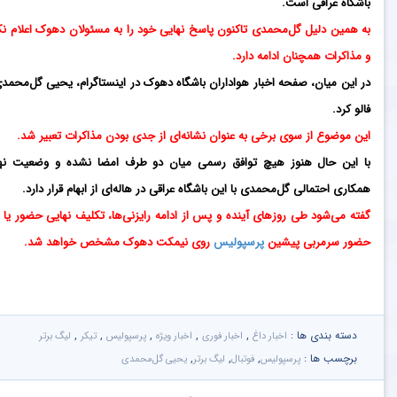
باشگاه عراقی است.
به همین دلیل گل‌محمدی تاکنون پاسخ نهایی خود را به مسئولان دهوک اعلام نک
و مذاکرات همچنان ادامه دارد.
در این میان، صفحه اخبار هواداران باشگاه دهوک در اینستاگرام، یحیی گل‌محمدی
فالو کرد.
این موضوع از سوی برخی به عنوان نشانه‌ای از جدی بودن مذاکرات تعبیر شد.
با این حال هنوز هیچ توافق رسمی میان دو طرف امضا نشده و وضعیت نه
همکاری احتمالی گل‌محمدی با این باشگاه عراقی در هاله‌ای از ابهام قرار دارد.
گفته می‌شود طی روزهای آینده و پس از ادامه رایزنی‌ها، تکلیف نهایی حضور یا 
حضور سرمربی پیشین
پرسپولیس
روی نیمکت دهوک مشخص خواهد شد.
دسته بندی ها :
,
,
,
,
,
اخبار داغ
اخبار فوری
اخبار ویژه
پرسپولیس
تیکر
لیگ برتر
برچسب ها :
,
,
,
پرسپولیس
فوتبال
لیگ برتر
یحیی گل‌محمدی