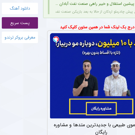
یشین استقلال و خیبر راهی صنعت نفت آبادان شد + عکس
دانلود آهنگ
یش چادرملو اردکان از حالا به بعد بازیکن صنعت نفت است.
پست سریع
رمی برای ستاره اینتر پیام فرستاد + عکس
 درج بک لینک شما در همین ستون کلیک کنید
توری جدیدی در صفحه شخصی خود برای مارکوس تورام ستاره اینتر منتشر کرد.
معرفی بروکر ترندو
وب هواداران پرسپولیس و تغییر مسیرش در نقل‌وانتقالات
سه پیشنهاد مختلف روبرو شده و به زودی تیم خود را معرفی خواهد کرد.
لدینگ خلیج‌فارس با مدیرعاملی متدین در استقلال
 پیگیری‌ها روند مدیرعاملی مصطفی متدین در استقلال به طور کامل طی شده و هلدینگ خلیج‌
ید قهرمان اروپا ؛ ستاره جوان به پاری سن ژرمن می رود
تحت هدایت لوئیس انریکه، خرید دیگری را در آستانه نهایی‌شدن دارد.
ازگشت قریب‌الوقوع دروازه‌بان اسپانیایی به استقلال
بان اسپانیایی فصل گذشته، را تمدید کند.
وی طبیعی با جدیدترین متدها و مشاوره
رایگان