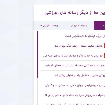
راج میلاد محمدی در نخستین بازی کامل برای تیم جدیدش
ین ها از دیگر رسانه های ورزشی
ذشت سرمربی باسابقه فوتبال ایتالیا در ۹۰ سالگی
تمال بازگشت قریب‌الوقوع دروازه‌بان اسپانیایی به استقلال
ن
پربیننده ترین
پربحث ترین ها
ل بزرگ فوتبال ما نتیجه‌گرایی است
بازیکن سابق استقلال راهی لیگ یونان شد
لیورپول به جذب بارکولا نزدیک شد با توافق اولیه بر سر انتقال ستاره PSG
ضای سند همکاری سه‌ساله دنیامالی با همتای آذربایجانی
زیکن خارجی استقلال راهی فوتبال یونان شد
بزرگ پرسپولیس؛ پایان دادن به همکاری با یک بازیکن!
 مهاجم ملی‌پوش دعوا راه انداخت و به دام پلیس افتاد!
 خارجی استقلال بدون گل و پاس گل راهی یونان شد +عکس