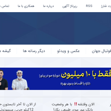
ت شارژ
RSS
رپرتاژ آگهی
درباره ما
همکاری با ما
تماس با
وتبال جهان
عکس و ویدئو
دیگر رسانه ها
گیشه م
ر
الان وقتشه
با هر وضعیت
از الان تا آخر تابستون 
بانک مو، موی طبیعی بکار!
12کیلو چربی میسوزونی