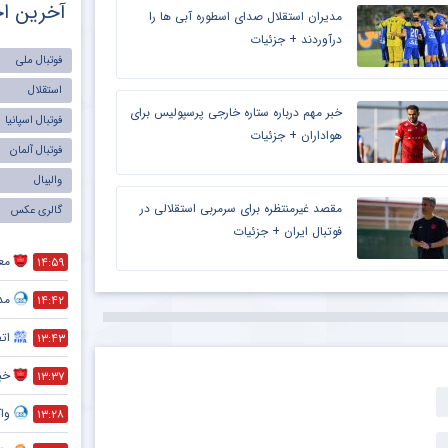
آخرین اخ
مدیران استقلال صدای اسطوره آبی ها را
درآوردند + جزئیات
فوتبال ملی
استقلال
خبر مهم درباره ستاره خارجی پرسپولیس برای
فوتبال اسپانیا
هواداران + جزئیات
فوتبال آلمان
والیبال
مقصد غیرمنتظره برای سرمربی استقلالی در
گالری عکس
فوتبال ایران + جزئیات
معم
۱۴:۵۹
مد
۱۴:۴۲
ات
۱۳:۴۳
خبر
۱۳:۳۷
واک
۱۳:۲۸