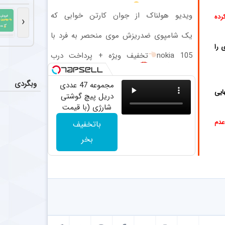
رونمایی 
عکس
امتحانش مجانیه
ویدیو هولناک از جوان کارتن خوابی که
ذوب‌آهن اصفها
رده
‹
میلیاردر شد. آموزش رایگان
یک شامپوی ضدریزش موی منحصر به فرد با
توقف است
اخبار
45%تخفیف!
 را
تیم فوتبال استقلال تهران امشب در
nokia 105
تخفیف ویژه + پرداخت درب
منزل و گارانتی
واکنش ت
عکس
وبگردی
مجموعه 47 عددی
وینیسیوس جونیور ۲۶ ساله با رئال مادرید برای امضای قراردادی بلندمدت به توافق رسید که او را تا سال ۲۰۳۲ در سانتیاگو برنابئو نگه خواهد داشت و به شایعات درباره
ایی
دریل پیچ گوشتی
شارژی‌ (با قیمت
ستاره مح
اخبار
فوق‌العاده)
عدم
باتخفیف
با وجود شایعات، امیر جعفری، مدا
بخر