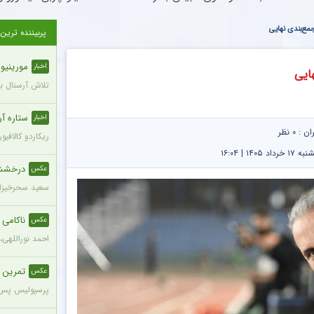
مع‌بندی نهایی
پربیننده ترین
مورینیو ش
اخبار
ایی
تلاش آرسنال برای
ستاره آ
اخبار
ران :
۰ نظر
ریکاردو کالافیو
۱۴ | ۱۶:۰۴
درخشش س
عکس
سعید سحرخیزان
ناکامی
عکس
احمد نوراللهی،
تمرین 
عکس
پرسپولیس پس ا