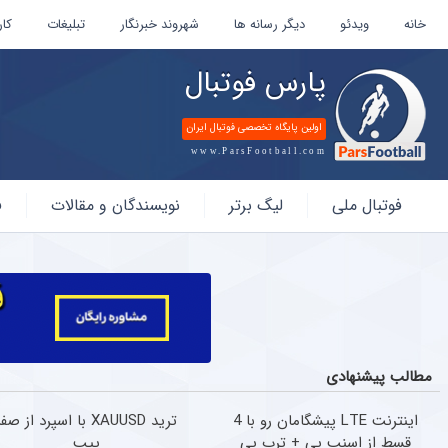
خانه
ویدئو
دیگر رسانه ها
شهروند خبرنگار
تبلیغات
کار
پارس فوتبال
اولین پایگاه تخصصی فوتبال ایران
www.ParsFootball.com
پارس
فوتبال ملی
لیگ برتر
نویسندگان و مقالات
ف
فوتبال
مطالب پیشنهادی
اینترنت LTE پیشگامان رو با 4
ترید XAUUSD با اسپرد از صف
قسط از اسنپ پی + ترب پی
پیپ