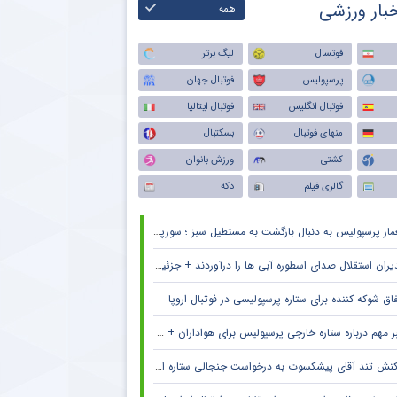
بار ورزشی
همه
فوتسال
لیگ برتر
پرسپولیس
فوتبال جهان
فوتبال انگلیس
فوتبال ایتالیا
منهای فوتبال
بسکتبال
کشتی
ورزش بانوان
گالری فیلم
دکه
ار پرسپولیس به دنبال بازگشت به مستطیل سبز ؛ سورپرایز بزرگ در راه است ؟ + جزئیات
یران استقلال صدای اسطوره آبی ها را درآوردند + جزئیات
فاق شوکه کننده برای ستاره پرسپولیسی در فوتبال اروپا
 مهم درباره ستاره خارجی پرسپولیس برای هواداران + جزئیات
نش تند آقای پیشکسوت به درخواست جنجالی ستاره استقلال + جزئیات