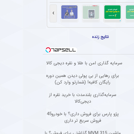
ذوب‌آهن اصفهان از کیت جدید برای فصل بیست و ششم + عکس
ن از کیت جدید خود برای فصل بیست و ششم رونمایی کرد. طراحی پیراهن با الهام از نقوش ا
›
قلال خوزستان در برابر استقلال تهران
 دیداری تدارکاتی، با برتری ۳ بر صفر برابر استقلال خوزستان، با دبل سعید سحرخیزان و گل یاسر آسانی پیروز شد.
نتایج زنده
ونی کروس به تمدید قرارداد وینیسیوس جونیور + عکس
 احتمال جدایی‌اش از این باشگاه پایان می‌دهد.
سرمایه گذاری امن با طلا و نقره دیجی کالا
بوب گل‌گهر در لیست خرید مهدی تارتار قرار ندارد
فع چپ ۲۴ ساله گل‌گهر، در لیست خرید مهدی تارتار قرار ندارد.
برای رهایی از بی پولی دیدن همین دوره
رایگان کافیه! (شمارتو وارد کن)
سرمایه‌گذاری بلندمدت با خرید نقره از
دیجی‌کالا
پژو پارس برای فروش داری؟ با خودرو45
فروش سریع تر داری
ماشین MVM 315 گذاشتی برای فروش؟ با