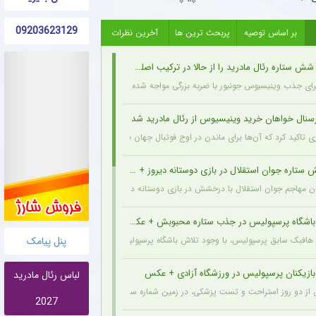
09203623129
بر اساس توصیه
پربحث ترین ها
آخرین نظرات
ش ستاره رئال مادرید را از حالا در ترکیب اصلی می بیند
 جذب وینیسیوس جونیور با ضربه بزرگی مواجه شده زیرا ژوزه مورینیو او را یک بازیکن ثابت در ترکیب می‌دا
رسنال خواهان خرید وینیسیوس از رئال مادرید شد
ری تاکید کرد که آن‌ها برای ماندن در اوج فوتبال جهان به بازیکنانی در سطح و اندازه این ستاره 
تاره جوان استقلال در بازی دوستانه دیروز + عکس
 مهاجم جوان استقلال با درخشش در بازی دوستانه دیروز، نشان داد آماده است تا در فصل 
 باشگاه پرسپولیس در جذب ستاره محبوبش + عکس
پنل پیامک
 هافبک سابق پرسپولیس، با وجود تلاش باشگاه پرسپولیس برای بازگشت او، ترجیح داد حداقل ی
بازیکنان پرسپولیس در ورزشگاه آزادی + عکس
لباس رئال مادرید
ز دو روز استراحت و تست پزشکی، در زمین شماره سه آزادی تمرین کرد.
2027