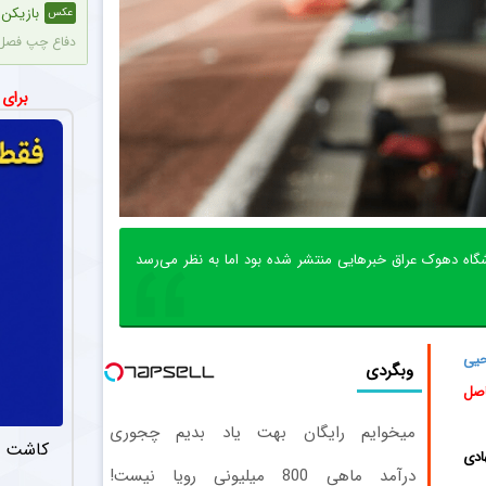
بازیکن پ
عکس
دفاع چپ فصل پ
مهدی طا
عکس
برای
مهدی طارمی اس
ستاره محب
اخبار
رضا شکاری با 
موافقت ه
اخبار
گاه دهوک عراق خبرهایی منتشر شده بود اما به نظر می‌رسد
بر اساس آخرین
اولین خر
اخبار
یی
پاری‌سن‌ژرمنِ 
وبگردی
اصل
احتمال ب
اخبار
میخوایم رایگان بهت یاد بدیم چجوری
پس از پاسخ منفی CAS به درخواست استقلال، این باشگاه به درخواست بختیاری‌زاده قصد دارد قرارداد آنتونیو آدان، دروازه‌
کاشت م
پولدارشی! باور نداری امتحانش مجانیه
ادی
درآمد ماهی 800 میلیونی رویا نیست!