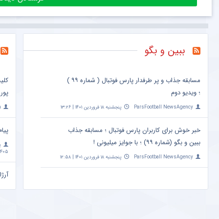
ببین و بگو
مسابقه جذاب و پر طرفدار پارس فوتبال ( شماره ۹۹ )
کلی
؛ ویدیو دوم
پور
ParsFootball NewsAgency
پنجشنبه ۱۸ فروردین ۱۴۰۱ | ۱۳:۲۶
a
خبر خوش برای کاربران پارس فوتبال ؛ مسابقه جذاب
پیام
ببین و بگو (شماره ۹۹) ؛ با جوایز میلیونی !
پ
۴۰۵ | ۱۰:۰۹
ParsFootball NewsAgency
پنجشنبه ۱۸ فروردین ۱۴۰۱ | ۱۲:۵۸
آرژا
امشب ساعت 
a