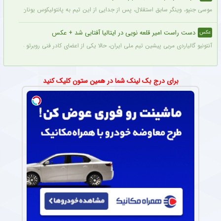
موسی جنپو، وینگر سابق استقلال، پس از جدایی از این تیم به پانتولیکوس یونان ملحق ش
دست راست امیر قلعه نویی در ایتالیا آفتابی شد + عکس
عکس
آنتونیو گالیاردی مربی پیشین تیم ملی ایران، حالا یکی از اعضای کادر فنی روبرتو مانچینی در 
برای درج بک لینک شما در همین ستون کلیک کنید