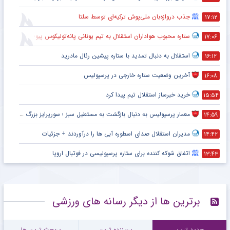
جذب دروازه‌بان ملی‌پوش ترکیه‌ای توسط سلتا
۱۷:۱۲
ستاره محبوب هواداران استقلال به تیم یونانی پانه‌تولیکوس پیوست
۱۷:۰۶
استقلال به دنبال تمدید با ستاره پیشین رئال مادرید
۱۶:۱۲
آخرین وضعیت ستاره خارجی در پرسپولیس
۱۶:۰۸
خرید خبرساز استقلال تیم پیدا کرد
۱۵:۵۴
معمار پرسپولیس به دنبال بازگشت به مستطیل سبز ؛ سورپرایز بزرگ در راه است ؟ + جزئیات
۱۴:۵۹
مدیران استقلال صدای اسطوره آبی ها را درآوردند + جزئیات
۱۴:۴۲
اتفاق شوکه کننده برای ستاره پرسپولیسی در فوتبال اروپا
۱۳:۴۳
برترین ها از دیگر رسانه های ورزشی
جدید ترین
پربیننده ترین
پربحث ترین ها