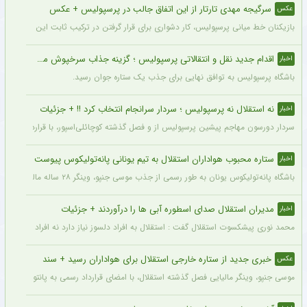
سرگیجه مهدی تارتار از این اتفاق جالب در پرسپولیس + عکس
عکس
بازیکنان خط میانی پرسپولیس، کار دشواری برای قرار گرفتن در ترکیب ثابت این تیم خواه
اقدام جدید نقل و انتقالاتی پرسپولیس ؛ گزینه جذاب سرخپوش می شود؟
اخبار
باشگاه پرسپولیس به توافق نهایی برای جذب یک ستاره جوان رسید.
نه استقلال نه پرسپولیس ؛ سردار سرانجام انتخاب کرد !! + جزئیات
اخبار
سردار دورسون مهاجم پیشین پرسپولیس از و فصل گذشته کوچائلی‌اسپور، با قراردادی یک‌سا
ستاره محبوب هواداران استقلال به تیم یونانی پانه‌تولیکوس پیوست
اخبار
باشگاه پانه‌تولیکوس یونان به طور رسمی از جذب موسی جنپو، وینگر ۲۸ ساله مالیایی سابق استقلال، با قراردادی دو ساله خبر داد.
مدیران استقلال صدای اسطوره آبی ها را درآوردند + جزئیات
اخبار
محمد نوری پیشکسوت استقلال گفت : استقلال به افراد دلسوز نیاز دارد نه افراد سود جو و
خبری جدید از ستاره خارجی استقلال برای هواداران رسید + سند
عکس
موسی جنپو، وینگر مالیایی فصل گذشته استقلال، با امضای قرارداد رسمی به پانتولیکوس یونا