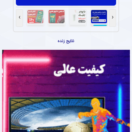
›
‹
نتایج زنده