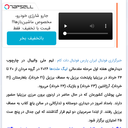
جارو شارژی خودرو،
مخصوص ماشین‌باز‌ها!!
قیمت با تخفیف: فقط
1,499,000
باتخفیف بخر
خبرگزاری فوتبال ایران پارس فوتبال دات کام :
تیم ملی والیبال در چارچوب
دیدارهای هفته اول مرحله مقدماتی
لیگ ملت‌ها
۲۰۲۶ در گروه مردان از ۲۰ تا
۲۴ خرداد در برزیلیا پایتخت برزیل به مصاف برزیل (۲۱ خرداد)، بلغارستان (۲۱
خرداد)، آرژانتین (۲۳ خرداد) و بلژیک (۲۴ خرداد) می‌رود.
ملی پوشان کشورمان که در حال حاضر در اردوی برون مرزی برزیلیا حضور
دارند. بامداد امروز در دیداری دوستانه و تدارکاتی در سالن یاچ کلاب به مصاف
برزیل رفتند. از ابتدا سرمربیان دو تیم قرار گذاشتند که این جدال در پنج ست
۲۵ امتیازی برگزار شود.