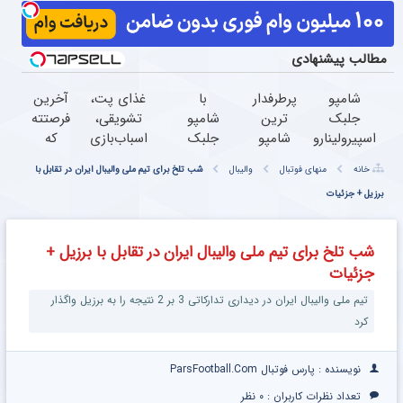
مطالب پیشنهادی
شامپو
پرطرفدار
با
غذای پت،
آخرین
جلبک
ترین
شامپو
تشویقی،
فرصتته
اسپیرولینارو
شامپو
جلبک
اسباب‌بازی
که
با ۴۵٪
ضدریزش
موهاتو
و لوازم
شامپو
خانه
منهای فوتبال
والیبال
شب تلخ برای تیم ملی والیبال ایران در تقابل با
تخفیف به
موی
مثل
بهداشتی
جلبک
برزیل + جزئیات
موهات
جلبک رو
درخت
را با
رو با
هدیه بده
با45%تخفیف
کاج
تخفیف
تخفیف
بخر
پرپشت
تهیه کنید
ویژه
شب تلخ برای تیم ملی والیبال ایران در تقابل با برزیل +
کن45%تخفیف
سفارش
جزئیات
بده
تیم ملی والیبال ایران در دیداری تدارکاتی 3 بر 2 نتیجه را به برزیل واگذار
کرد
نویسنده : پارس فوتبال ParsFootball.Com
تعداد نظرات کاربران :
۰ نظر