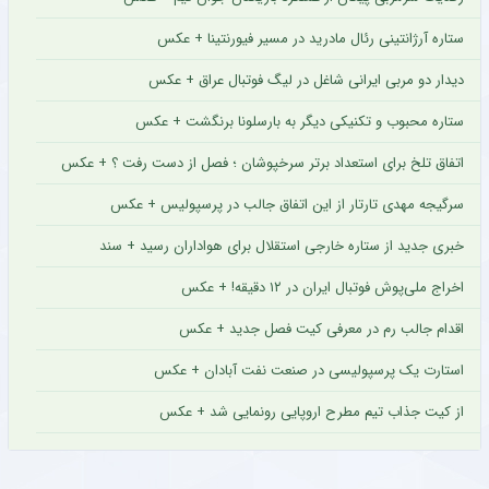
ستاره آرژانتینی رئال مادرید در مسیر فیورنتینا + عکس
دیدار دو مربی ایرانی شاغل در لیگ فوتبال عراق + عکس
ستاره محبوب و تکنیکی دیگر به بارسلونا برنگشت + عکس
اتفاق تلخ برای استعداد برتر سرخپوشان ؛ فصل از دست رفت ؟ + عکس
سرگیجه مهدی تارتار از این اتفاق جالب در پرسپولیس + عکس
خبری جدید از ستاره خارجی استقلال برای هواداران رسید + سند
اخراج ملی‌پوش فوتبال ایران در ۱۲ دقیقه! + عکس
اقدام جالب رم در معرفی کیت فصل جدید + عکس
استارت یک پرسپولیسی در صنعت نفت آبادان + عکس
از کیت جذاب تیم مطرح اروپایی رونمایی شد + عکس