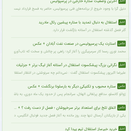
آخرین وضعیت ستاره خارجی در پرسپولیس
اخبار
دنیل گرا با وجود خروج از برنامه‌های فنی پرسپولیس، حاضر به فسخ قرارداد نیست. مدیران
استقلال به دنبال تمدید با ستاره پیشین رئال مادرید
اخبار
گلر فصل گذشته استقلال در آستانه بازگشت قرار دارد.
استارت یک پرسپولیسی در صنعت نفت آبادان + عکس
عکس
محمد نوری رسما کار سرمربیگری را آغاز کرد؛ راهی پر چالش و سخت که تاب‌آوری بالایی را 
نگرانی بزرگ پیشکسوت استقلال در آستانه آغاز لیگ برتر + جزئیات
اخبار
علیرضا اکبرپور پیشکسوت استقلال گفت : نمی‌دانم چه سرنوشتی در انتظار استقلال است، 
ستاره محبوب و تکنیکی دیگر به بارسلونا برنگشت + عکس
عکس
ژوائو کانسلو، مدافع پرتغالی الهلال، سرانجام پس از حدود یک ماه دوری، به باشگاه عربست
اتفاق تلخ برای استعداد برتر سرخپوشان ؛ فصل از دست رفت ؟ + عکس
عکس
یکی از بازیکنان آرسنال تنها چند روز مانده به آغاز فصل جدید فوتبال انگلیس، دچار مصد
خرید خبرساز استقلال تیم پیدا کرد
اخبار