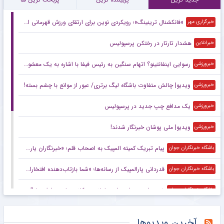
«فانکشنال ترینینگ»؛ رویکردی نوین برای ارتقای ورزش قهرمانی ایران
خبرگزاری مهر
هشدار تارتار در رختکن پرسپولیس
خبرانلاین
رسوایی اینفانتینو؟ اتهام سنگین به رئیس فیفا با اشاره به یک معشوقه!
خبرورزشی
ویدیو| چالش متفاوت باشگاه لیگ برتری/ عبور از موانع با چشم بسته!
خبرورزشی
یک مدافع چپ جدید در پرسپولیس
خبرورزشی
ویدیو| ملی پوشان خبرنگار شدند!
خبرورزشی
پیام تبریک کمیته المپیک به اصحاب قلم؛ «خبرنگاران یاری‌گر قهرمانان هستند»
باشگاه خبرنگاران جوان
قدردانی پارالمپیک از رسانه‌ها؛ «شما بازتاب‌دهنده افتخارات ما هستید»
باشگاه خبرنگاران جوان
خیز وزارت ورزش برای ساماندهی کانون‌های هواداری لیگ برتر
باشگاه خبرنگاران جوان
پیام وزیر ورزش و جوانان به مناسبت روز خبرنگار
باشگاه خبرنگاران جوان
آخرین ویدیوها