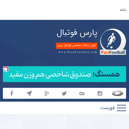
خانه
پارس فوتبال
اولین پایگاه تخصصی فوتبال ایران
www.ParsFootball.com
پارس
فوتبال