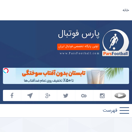
خانه
پارس فوتبال
اولین پایگاه تخصصی فوتبال ایران
www.ParsFootball.com
پارس
فوتبال