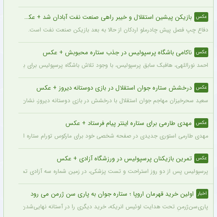
بازیکن پیشین استقلال و خیبر راهی صنعت نفت آبادان شد + عکس
عکس
دفاع چپ فصل پیش چادرملو اردکان از حالا به بعد بازیکن صنعت نفت است.
ناکامی باشگاه پرسپولیس در جذب ستاره محبوبش + عکس
عکس
احمد نوراللهی، هافبک سابق پرسپولیس، با وجود تلاش باشگاه پرسپولیس برای بازگشت او، 
درخشش ستاره جوان استقلال در بازی دوستانه دیروز + عکس
عکس
سعید سحرخیزان مهاجم جوان استقلال با درخشش در بازی دوستانه دیروز، نشان داد آماد
مهدی طارمی برای ستاره اینتر پیام فرستاد + عکس
عکس
مهدی طارمی استوری جدیدی در صفحه شخصی خود برای مارکوس تورام ستاره اینتر منتشر 
تمرین بازیکنان پرسپولیس در ورزشگاه آزادی + عکس
عکس
پرسپولیس پس از دو روز استراحت و تست پزشکی، در زمین شماره سه آزادی تمرین کرد.
اولین خرید قهرمان اروپا ؛ ستاره جوان به پاری سن ژرمن می رود
اخبار
پاری‌سن‌ژرمنِ تحت هدایت لوئیس انریکه، خرید دیگری را در آستانه نهایی‌شدن دارد.