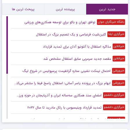
جدید ترین
پربیننده ترین
پربحث ترین ها
توافق تهران و باکو برای توسعه همکاری‌های ورزشی
باشگاه خبرنگاران جوان
کلین‌شیت فرعباسی و یک تصمیم بزرگ در استقلال
خبرگزاری ایلنا
مذاکره استقلال با آنتونیو آدان برای تمدید قرارداد
خبرانلاین
مقصد جدید سرمربی سابق استقلال مشخص شد
خبرانلاین
احتمال نیمکت نشینی ستاره گرانقیمت پرسپولیس در شروع لیگ
خبرورزشی
ابهام بزرگ در پرونده یاسر آسانی؛ استقلال پاسخ فیفا را منتشر می‌کند؟
خبرورزشی
امضای سند همکاری سه‌ساله ایران و آذربایجان در حوزه ورزش و جوانان
خبرگزاری دانشجو
تمدید قرارداد وینیسیوس با رئال مادرید تا سال ۲۰۳۲
خبرگزاری دانشجو
لیدز رکوردش را شکست و دروازه‌بان منچسترسیتی را خرید
خبرگزاری ایلنا