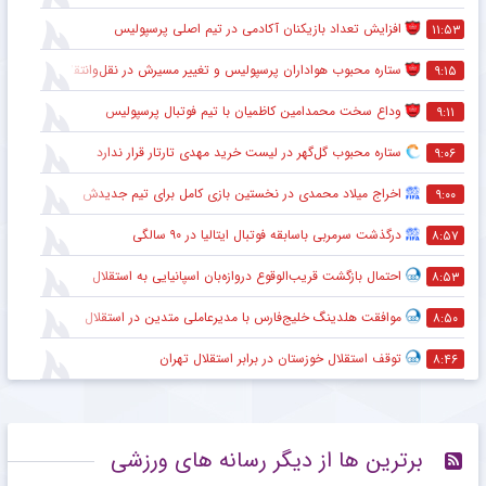
افزایش تعداد بازیکنان آکادمی در تیم اصلی پرسپولیس
۱۱:۵۳
ستاره محبوب هواداران پرسپولیس و تغییر مسیرش در نقل‌وانتقالات
۹:۱۵
وداع سخت محمدامین کاظمیان با تیم فوتبال پرسپولیس
۹:۱۱
ستاره محبوب گل‌گهر در لیست خرید مهدی تارتار قرار ندارد
۹:۰۶
اخراج میلاد محمدی در نخستین بازی کامل برای تیم جدیدش
۹:۰۰
درگذشت سرمربی باسابقه فوتبال ایتالیا در ۹۰ سالگی
۸:۵۷
احتمال بازگشت قریب‌الوقوع دروازه‌بان اسپانیایی به استقلال
۸:۵۳
موافقت هلدینگ خلیج‌فارس با مدیرعاملی متدین در استقلال
۸:۵۰
توقف استقلال خوزستان در برابر استقلال تهران
۸:۴۶
برترین ها از دیگر رسانه های ورزشی