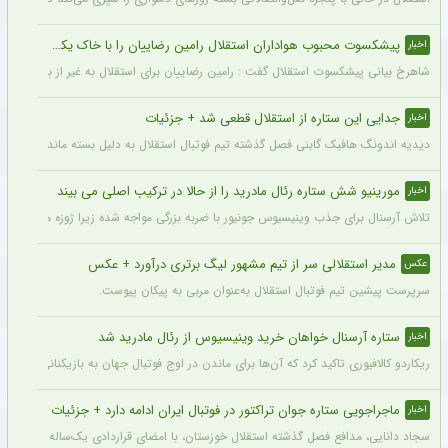
پیشکسوت محبوب هواداران استقلال رامین رضاییان را با خاک یکسان کرد + جزئیات
اخبار
شاهرخ بیانی پیشکسوت استقلال گفت : رامین رضاییان برای استقلال به غیر از بازار گرمی ک
جدایی این ستاره از استقلال قطعی شد + جزئیات
اخبار
دیدیه اندونگ هافبک گابنی فصل گذشته تیم فوتبال استقلال به دلیل بسته ماندن پنجره نقل
مورینیو شش ستاره رئال مادرید را از حالا در ترکیب اصلی می بیند
اخبار
تلاش آرسنال برای جذب وینیسیوس جونیور با ضربه بزرگی مواجه شده زیرا ژوزه مورینیو او را یک بازیکن 
مدیر استقلالی سر از تیم مشهور لیگ برتری درآورد + عکس
عکس
سرپرست پیشین تیم فوتبال استقلال به‌عنوان مربی به پیکان پیوست.
ستاره آرسنال خواهان خرید وینیسیوس از رئال مادرید شد
اخبار
ریکاردو کالافیوری تاکید کرد که آن‌ها برای ماندن در اوج فوتبال جهان به بازیکنانی در سطح و
ماجراجویی ستاره جوان تراکتور در فوتبال ایران ادامه دارد + جزئیات
اخبار
سجاد دانایی، مدافع فصل گذشته استقلال خوزستان، با امضای قراردادی یک‌ساله بار دیگر به