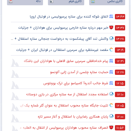
گالری عکس
گالری فیلم
دکه
اتفاق شوکه کننده برای ستاره پرسپولیسی در فوتبال اروپا
۱۳:۴۳
خبر مهم درباره ستاره خارجی پرسپولیس برای هواداران + جزئیات
۱۳:۳۷
واکنش تند آقای پیشکسوت به درخواست جنجالی ستاره استقلال + جزئیات
۱۳:۲۸
مقصد غیرمنتظره برای سرمربی استقلالی در فوتبال ایران + جزئیات
۱۳:۱۹
پیام خداحافظی سرمربی سابق الاهلی با هواداران این باشگاه
۱۲:۳۱
حمایت ستاره چلسی از آمدن ژابی آلونسو
۱۲:۲۸
شرط جالب آندره‌آ کامبیاسو برای ترک یوونتوس
۱۲:۱۵
استفاده مجدد استقلال از سه ستاره مرکزی در بازی دوستانه
۱۲:۱۰
تثبیت جایگاه ستاره محبوب استقلال به عنوان گلر شماره یک این تیم برای شروع لیگ
۱۲:۰۵
پایان همکاری رضاییان با استقلال و آغاز مسیر تازه
۱۲:۰۰
انصراف ستاره محبوب هواداران پرسپولیس از انتقال به الطلبه عراق
۱۱:۵۶