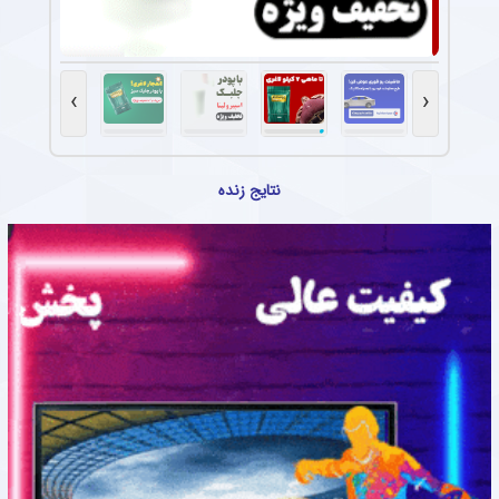
›
‹
نتایج زنده