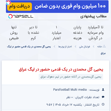
مطالب پیشنهادی
تا 3میلیارد
پایان
۱
تا دیر
تنها
وام سرمایه
دغدغه
میلیارد
نشده با
روش
در گردش
هزینه
اعتبار
کرم
طبیعی
فروشندگان
های
خرید
ضدچروک
که
خانه
فوتبال ملی
اخبار لژیونرها
یحیی گل محمدی در یک قدمی حضور در لیگ
=>
دندان
طلا |
جلبک
پوستت
عراق
فروشگاهت
پزشکی
بدون
پوستتو
رو
رو ثبت
با پک
ضامن
صاف و
بصورت
کن
سفید
و چک
آینه ای
عمقی
یحیی گل محمدی در یک قدمی حضور در لیگ عراق
کننده
کن!
ابرسانی
خانگی
و نرم
یحیی گل‌محمدی در آتانه حضور در تیم دهوک عراق
میکنه
نویسنده : Parsfootball Multi media
تعداد نظرات کاربران :
۰ نظر
تاریخ انتشار : یکشنبه ۱۷ خرداد ۱۴۰۵ | ۹:۵۷