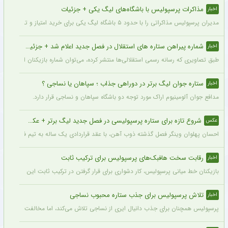
مذاکرات پرسپولیس با باشگاه‌های لیگ یکی + جزئیات
اخبار
مدیران پرسپولیس مذاکراتی را با حدود ۵ باشگاه لیگ یکی برای خرید امتیاز و تشکیل تیم «ب» آغاز کرده‌اند.
شماره پیراهن ستاره های استقلال در فصل جدید اعلام شد + جزئیات
اخبار
طبق تصاویری که رسانه رسمی استقلالی‌ها منتشر کرده، می‌توان شماره بازیکنان این تیم ر
ستاره جوان لیگ برتر در دوراهی جذاب ؛ سپاهان یا نساجی ؟
اخبار
مدافع جوان آلومینیوم اراک مورد توجه دو باشگاه سپاهان و نساجی قرار دارد.
شروع تازه برای ستاره پرسپولیسی در فصل جدید لیگ برتر + عکس
عکس
احسان پهلوان وینگر فصل گذشته ذوب آهن، با عقد قراردادی یک ساله به تیم فجر شهید
رقابت سخت هافبک‌های پرسپولیس برای ترکیب ثابت
اخبار
بازیکنان خط میانی پرسپولیس، کار دشواری برای قرار گرفتن در ترکیب ثابت این تیم خواه
تلاش پرسپولیس برای جذب ستاره محبوب نساجی
اخبار
پرسپولیس همچنان برای جذب دانیال ایری از نساجی تلاش می‌کند، اما مخالفت نساجی 