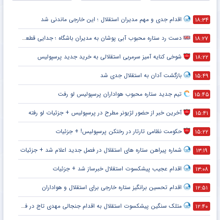
اقدام جدی و مهم مدیران استقلال ؛ این خارجی ماندنی شد
۱۸:۳۴
دست رد ستاره محبوب آبی پوشان به مدیران باشگاه ؛ جدایی قطعی است !
۱۸:۲۷
شوخی کنایه آمیز سرمربی استقلالی به خرید جدید پرسپولیس
۱۸:۲۲
بازگشت آدان به استقلال جدی شد
۱۵:۴۹
تیم جدید ستاره محبوب هواداران پرسپولیس لو رفت
۱۵:۴۵
آخرین خبر از حضور لژیونر مطرح در پرسپولیس + جزئیات لو رفته
۱۵:۴۱
حکومت نظامی تارتار در رختکن پرسپولیس! + جزئیات
۱۵:۲۲
شماره پیراهن ستاره های استقلال در فصل جدید اعلام شد + جزئیات
۱۳:۱۹
اقدام عجیب پیشکسوت استقلال خبرساز شد + جزئیات
۱۳:۰۸
اقدام تحسین برانگیز ستاره خارجی برای استقلال و هواداران
۱۲:۵۱
متلک سنگین پیشکسوت استقلال به اقدام جنجالی مهدی تاج در فدراسیون فوتبال
۱۲:۴۰