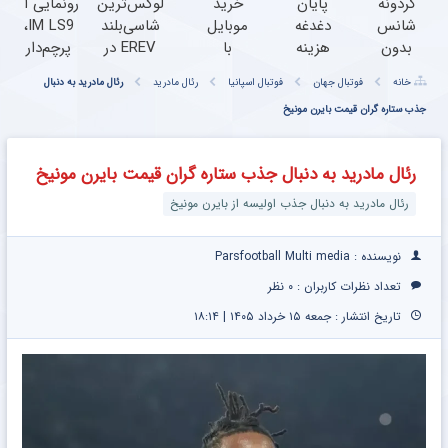
گردونه
پایان
خرید
لوکس‌ترین
رونمایی از
شانس
دغدغه
موبایل
شاسی‌بلند
IM LS9،
بدون
هزینه
با
EREV در
پرچم‌دار
پوچ از
های
اسنپ
ایران،
فوق‌لوکس
خانه
فوتبال جهان
فوتبال اسپانیا
رئال مادرید
رئال مادرید به دنبال
PS5 تا
دندان
پی |
توسط نیکا
EREV
آیفون17
پزشکی
جذب ستاره گران قیمت بایرن مونیخ
در ۴
موتور
وارد بازار
و بیت
با پک
قسط
رونمایی
ایران شد
کوین
سفید
بدون
شد!
رئال مادرید به دنبال جذب ستاره گران قیمت بایرن مونیخ
کننده
سود و
خانگی
کارمزد!
رئال مادرید به دنبال جذب اولیسه از بایرن مونیخ
نویسنده : Parsfootball Multi media
تعداد نظرات کاربران :
۰ نظر
تاریخ انتشار : جمعه ۱۵ خرداد ۱۴۰۵ | ۱۸:۱۴