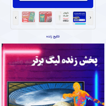
›
‹
نتایج زنده