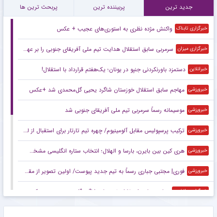
جدید ترین
پربیننده ترین
پربحث ترین ها
واکنش مژده نظری به استوری‌های عجیب + عکس
خبرگزاری تابناک
سرمربی سابق استقلال هدایت تیم ملی آفریقای جنوبی را بر عهده گرفت
خبرگزاری میزان
دستمزد باورنکردنی جنپو در یونان؛ یک‌هفتم قرارداد با استقلال!
خبرانلاین
مهاجم سابق استقلال خوزستان شاگرد یحیی گل‌محمدی شد +عکس
خبرورزشی
موسیمانه رسماً سرمربی تیم ملی آفریقای جنوبی شد
خبرورزشی
ترکیب پرسپولیس مقابل آلومینیوم/ چهره تیم تارتار برای استقبال از لیگ برتر +عکس
خبرورزشی
هری کین بین بایرن، بارسا و الهلال؛ انتخاب ستاره انگلیسی مشخص شد
خبرورزشی
فوری| مجتبی جباری رسماً به تیم جدید پیوست/ اولین تصویر از مقصد هشت شاکی +عکس
خبرورزشی
مهاجم سابق استقلال خوزستان شاگرد گل محمدی در دهوک عراق شد
خبرگزاری دانشجو
دو خرید استقلال همچنان در آلومینیوم ماندند
خبرگزاری مهر