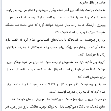
هالند در رئال مادرید
انتخابات ریاست باشگاه این آخر هفته برگزار می‌شود و انتظار می‌رود پرز رقیب
خود، انریکه ریکلمه، را شکست دهد. ریکلمه پیش‌تر وعده داد که در صورت
پیروزی، ارلینگ هالند را به رئال مادرید خواهد آورد که حتی باعث شد باشگاه
منچسترسیتی تهدید به اقدام قانونی کند.
پرز روز پنج‌شنبه در گفت‌وگو با رسانه‌های اسپانیایی اعلام کرد که قصد دارد
هفته آینده با پیشنهادی بزرگ برای جذب یک «کهکشانی» جدید، هواداران
رئال را خوشحال کند.
اگرچه پرز تأکید کرد که منظورش اولیسه نبود، اما بیان می‌شود وینگر بایرن
مونیخ دقیقاً همان بازیکنی است که رئال مادرید قصد دارد در تابستان امسال
برای جذبش اقدام کند.
فابریتزیو رومانو، خبرنگار حوزه نقل و انتقالات هم پس از تأیید منابع دیگر،
اعلام کرد که گزینه رئال مادرید اولیسه است.
در صورت پیروزی پرز، روز سه‌شنبه پیشنهاد ۱۵۰ میلیونی ارسال خواهد شد.
منابع نزدیک به باشگاه می‌گویند رئال به ژوائو نوس، هافبک پاری‌سن‌ژرمن، نیز