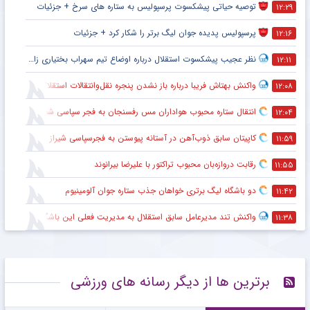
توصیه حیاتی پیشکسوت پرسپولیس به ستاره های سرخ + جزئیات
۱۲:۲۹
پرسپولیس پدیده جوان لیگ برتر را شکار کرد + جزئیات
۱۲:۱۶
نظر عجیب پیشکسوت استقلال درباره اوضاع تیم سهراب بختیاری زاده + جزئیات
۱۲:۱۱
واکنش بهتاش فریبا درباره باز نشدن پنجره نقل‌وانتقالات استقلال
۱۲:۰۸
انتقال ستاره محبوب هواداران مس رفسنجان به فجر سپاسی شیراز
۱۲:۰۴
کاپیتان سابق ذوب‌آهن در آستانه پیوستن به فجرسپاسی شیراز
۱۱:۵۹
رقابت دروازه‌بان محبوب تراکتور با علیرضا بیرانوند
۱۱:۵۵
دو باشگاه لیگ برتری خواهان جذب ستاره جوان آلومینیوم
۱۱:۴۲
واکنش تند مدیرعامل سابق استقلال به مدیریت فعلی این باشگاه
۱۱:۳۸
برترین ها از دیگر رسانه های ورزشی