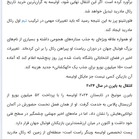
برآورد کرده است. اگر این انتقال نهایی شود، اولیسه به گران‌ترین خرید تاریخ
رئال مادرید تبدیل خواهد شد.
فلورنتینو پرز به این نتیجه رسید که باید تغییرات مهمی در ترکیب
تیم
اول رئال
مادرید ایجاد کند.
او همواره علاقه ویژه‌ای به جذب ستاره‌های هجومی داشته و بسیاری از نام‌های
بزرگ فوتبال جهان در دوران ریاست او پیراهن رئال را بر تن کرده‌اند. تغییرات
اخیر در فضای انتخاباتی باشگاه باعث شده پرز روز پنج‌شنبه اعلام کند که آماده
است ۱۵۰ میلیون یورو برای جذب یک «کهکشانی» جدید هزینه کند.
آن بازیکن کسی نیست جز مایکل اولیسه.
انتقال به بایرن در سال ۲۰۲۴
بایرن مونیخ در تابستان ۲۰۲۴ اولیسه را با پرداخت ۵۲ میلیون یورو از
کریستال پالاس به خدمت گرفت. او از همان فصل نخست حضورش در آلمان
توانایی‌هایش را نشان داد، اما در ماه‌های اخیر جهشی چشمگیر در سطح فنی
خود داشت و اکنون در میان ارزشمندترین بازیکنان فوتبال جهان قرار دارد.
پست تخصصی اولیسه وینگر راست است؛ منطقه‌ای از زمین که رئال مادرید