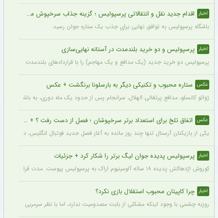
اقدام جدید نقل و انتقالاتی پرسپولیس ؛ گزینه جذاب سرخپوش می شود؟
اخبار
باشگاه پرسپولیس به توافق نهایی برای جذب یک ستاره جوان رسید.
پرسپولیس و دو خرید بلندمدت در آستانه نهایی‌سازی
اخبار
پرسپولیس دو خرید جدید (یک مدافع و یک مهاجم) را با قراردادهای بلندمدت نهایی کرده و ا
ستاره محبوب و تکنیکی دیگر به بارسلونا برنگشت + عکس
عکس
ژوائو کانسلو، مدافع پرتغالی الهلال، سرانجام پس از حدود یک ماه دوری، به باشگاه عربست
اتفاق تلخ برای استعداد برتر سرخپوشان ؛ فصل از دست رفت ؟ + عکس
عکس
یکی از بازیکنان آرسنال تنها چند روز مانده به آغاز فصل جدید فوتبال انگلیس، دچار مصد
پرسپولیس پدیده جوان لیگ برتر را شکار کرد + جزئیات
اخبار
کوروش اژدهاکش پدیده ۱۸ ساله آلومینیوم اراک به پرسپولیس پیوست. مدت قرارداد اژدهاکش با پرسپولیس به مدت ۴ سال است.
چرا کاپیتان محبوب استقلال بازی نکرد؟
اخبار
روزبه چشمی با وجود اینکه مشکلی از بابت مصدومیت ندارد، اما با نظر سرمربی استقلال در