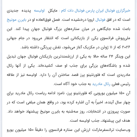
خبرگزاری فوتبال ایران پارس فوتبال دات کام :
مایکل
اولیسه
پدیده جدیدی
است که در افق
فوتبال
اروپا درخشیده است. فصل فوق‌العاده او در
بایرن مونیخ
باعث شده جایگاهی در میان ستاره‌های بزرگ فوتبال جهان پیدا کند. این
ملی‌پوش فرانسوی یکی از بازیکنانی است که انتظار می‌رود در جام جهانی
۲۰۲۶ که از ۱۱ ژوئن در مکزیک آغاز می‌شود، نقش پررنگی داشته باشد.
این وینگر ۲۴ ساله حالا به یکی از ارزشمندترین بازیکنان فوتبال جهان تبدیل
شده و باشگاه‌های بزرگی برای جذب او صف کشیده‌اند. یکی از آنها رئال
مادریدی است که فلورنتینو پرز قصد ساختن آن را دارد. اولیسه نیز از علاقه
رئیس فعلی
رئال مادرید
به جذب خود آگاه است.
آن ۱۵۰ میلیون یورویی که فلورنتینو پرز، نامزد ادامه ریاست رئال مادرید برای
چهار سال آینده، اخیراً به آن اشاره کرده بود، در واقع همان مبلغی است که در
صورت پیروزی در انتخابات، روز سه‌شنبه به بایرن مونیخ پیشنهاد خواهد داد.
هدف این پیشنهاد، جذب اولیسه است.
وب‌سایت ترانسفرمارکت ارزش این ستاره فرانسوی را دقیقاً ۱۵۰ میلیون یورو