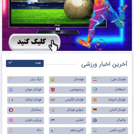
آخرین اخبار ورزشی
همه
فوتبال ملی
فوتسال
لیگ برتر
استقلال
پرسپولیس
فوتبال جهان
فوتبال اسپانیا
فوتبال انگلیس
فوتبال ایتالیا
فوتبال آلمان
منهای فوتبال
بسکتبال
والیبال
کشتی
ورزش بانوان
گالری عکس
گالری فیلم
دکه