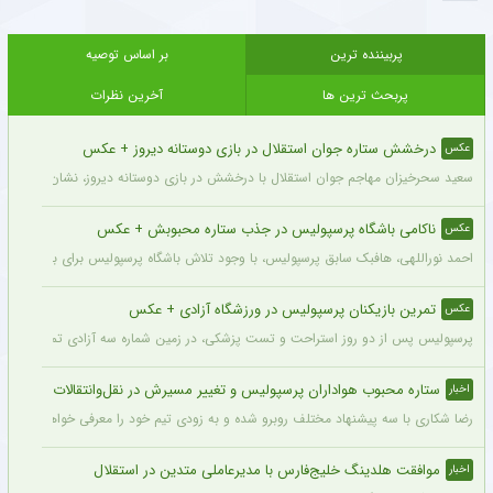
پربیننده ترین
بر اساس توصیه
پربحث ترین ها
آخرین نظرات
درخشش ستاره جوان استقلال در بازی دوستانه دیروز + عکس
عکس
سعید سحرخیزان مهاجم جوان استقلال با درخشش در بازی دوستانه دیروز، نشان داد آماد
ناکامی باشگاه پرسپولیس در جذب ستاره محبوبش + عکس
عکس
احمد نوراللهی، هافبک سابق پرسپولیس، با وجود تلاش باشگاه پرسپولیس برای بازگشت او، 
تمرین بازیکنان پرسپولیس در ورزشگاه آزادی + عکس
عکس
پرسپولیس پس از دو روز استراحت و تست پزشکی، در زمین شماره سه آزادی تمرین کرد.
ستاره محبوب هواداران پرسپولیس و تغییر مسیرش در نقل‌وانتقالات
اخبار
رضا شکاری با سه پیشنهاد مختلف روبرو شده و به زودی تیم خود را معرفی خواهد کرد.
موافقت هلدینگ خلیج‌فارس با مدیرعاملی متدین در استقلال
اخبار