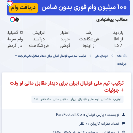
مطالب پیشنهادی
بازدید
رشد
اعتبار
افزایش
تا 3میلیارد
از IM
فروشگاهت
خرید
درآمـد
وام سرمایه
LS7
از اینجا
گوشی
فروشگاهت
در گردش
لوکس
شروع
بگیر
رو تضمین
فروشندگان
خانه
فوتبال ملی
ترکیب تیم ملی فوتبال ایران برای دیدار مقابل مالی لو رفت +
ترین
می‌شه،
همین
کن
=>
جزئیات
شاسی
برای درآمد
حالا
فروشگاهت
بلند
بیشتر،
درخواست
رو ثبت
برقی
آماده‌ای؟
اعتبار بده
کن
ترکیب تیم ملی فوتبال ایران برای دیدار مقابل مالی لو رفت
ایران
+ جزئیات
در
باشگاه
ترکیب احتمالی تیم ملی فوتبال ایران مقابل مالی مشخص شد
انقلاب
نویسنده : پارس فوتبال ParsFootball.Com
تعداد نظرات کاربران :
۰ نظر
تاریخ انتشار : پنجشنبه ۱۴ خرداد ۱۴۰۵ | ۱۶:۴۰