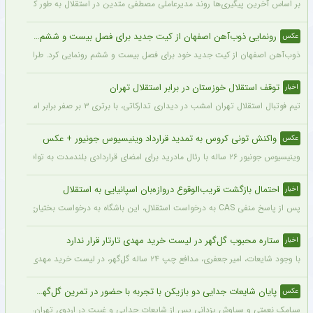
بر اساس آخرین پیگیری‌ها روند مدیرعاملی مصطفی متدین در استقلال به طور کامل طی شد
رونمایی ذوب‌آهن اصفهان از کیت جدید برای فصل بیست و ششم + عکس
عکس
ذوب‌آهن اصفهان از کیت جدید خود برای فصل بیست و ششم رونمایی کرد. طراحی پیراهن با
توقف استقلال خوزستان در برابر استقلال تهران
اخبار
تیم فوتبال استقلال تهران امشب در دیداری تدارکاتی، با برتری ۳ بر صفر برابر استقلال خوزستان، با دبل سعید سحرخیزان و گل یاسر آسانی پیروز شد.
واکنش تونی کروس به تمدید قرارداد وینیسیوس جونیور + عکس
عکس
وینیسیوس جونیور ۲۶ ساله با رئال مادرید برای امضای قراردادی بلندمدت به توافق رسید که او را تا سال ۲۰۳۲ در سانتیاگو برنابئو نگه خواهد داشت و به شایعات درباره احتمال جدایی‌اش از این باشگاه پایان می‌دهد.
احتمال بازگشت قریب‌الوقوع دروازه‌بان اسپانیایی به استقلال
اخبار
پس از پاسخ منفی CAS به درخواست استقلال، این باشگاه به درخواست بختیاری‌زاده قصد دارد قرارداد آنتونیو آدان، دروازه‌بان اسپانیایی فصل گذشته، را تمدید کند.
ستاره محبوب گل‌گهر در لیست خرید مهدی تارتار قرار ندارد
اخبار
با وجود شایعات، امیر جعفری، مدافع چپ ۲۴ ساله گل‌گهر، در لیست خرید مهدی تارتار قرار ندارد.
پایان شایعات جدایی دو بازیکن با تجربه با حضور در تمرین گل‌گهر + عکس
عکس
سیامک نعمتی و سیاوش یزدانی پس از شایعات جدایی و غیبت در اردوی تهران، دیروز در ت