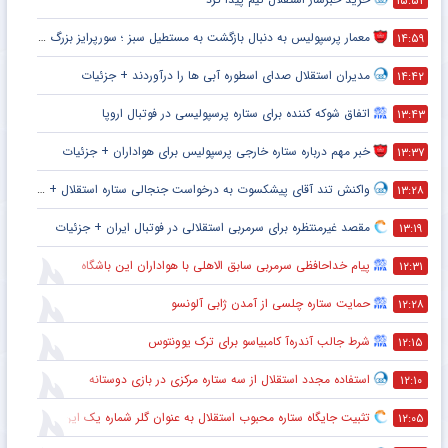
۱۵:۵۴
معمار پرسپولیس به دنبال بازگشت به مستطیل سبز ؛ سورپرایز بزرگ در راه است ؟ + جزئیات
۱۴:۵۹
مدیران استقلال صدای اسطوره آبی ها را درآوردند + جزئیات
۱۴:۴۲
اتفاق شوکه کننده برای ستاره پرسپولیسی در فوتبال اروپا
۱۳:۴۳
خبر مهم درباره ستاره خارجی پرسپولیس برای هواداران + جزئیات
۱۳:۳۷
واکنش تند آقای پیشکسوت به درخواست جنجالی ستاره استقلال + جزئیات
۱۳:۲۸
مقصد غیرمنتظره برای سرمربی استقلالی در فوتبال ایران + جزئیات
۱۳:۱۹
پیام خداحافظی سرمربی سابق الاهلی با هواداران این باشگاه
۱۲:۳۱
حمایت ستاره چلسی از آمدن ژابی آلونسو
۱۲:۲۸
شرط جالب آندره‌آ کامبیاسو برای ترک یوونتوس
۱۲:۱۵
استفاده مجدد استقلال از سه ستاره مرکزی در بازی دوستانه
۱۲:۱۰
تثبیت جایگاه ستاره محبوب استقلال به عنوان گلر شماره یک این تیم برای شروع لیگ
۱۲:۰۵