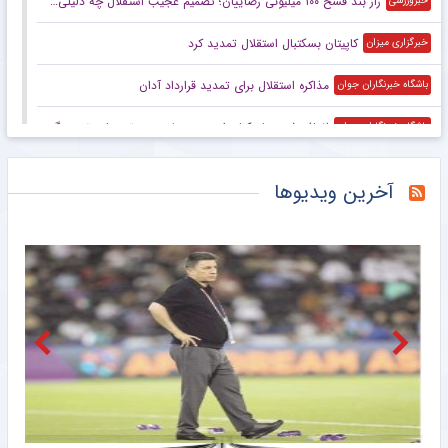
راز بند فسخ ۱۰۰ میلیونی رضاییان؛ تصمیم عجیب استقلال چه دلیلی داشت؟
خبرورزشی
کاپیتان بسکتبال استقلال تمدید کرد
خبرگزاری میزان
مذاکره استقلال برای تمدید قرارداد آدان
باشگاه خبرنگاران جوان
اضافه شدن بازیکنان امید پرسپولیس به تمرینات تیم بزرگسالان
باشگاه خبرنگاران جوان
پیاتزا به تهران رسید؛ رقابت ۲۸ بازیکن برای حضور در فهرست نهایی
باشگاه خبرنگاران جوان
آخرین ویدیوها
وینگر آفریقایی پرسپولیس ماندنی شد
مشرق نیوز
وضعیت بیفوما در پرسپولیس مشخص شد
خبرگزاری دانشجو
پیاتزا به تهران رسید؛ رقابت ۲۸ بازیکن برای حضور در فهرست نهایی تیم ملی والیبال
خبرگزاری میزان
اشکال فوتبال ما در نتیجه گرایی است
خبرانلاین
پیاتزا انتخاب بزرگ را کلید زد؛ چه کسانی به آسیا می‌روند؟
خبرورزشی