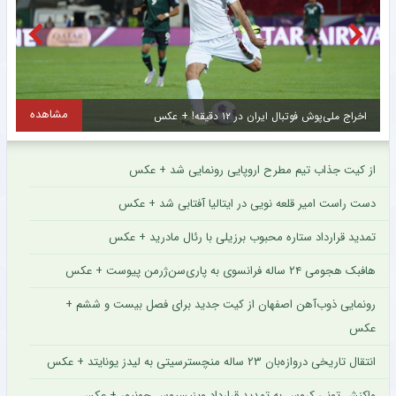
مشاهده
اخراج ملی‌پوش فوتبال ایران در ۱۲ دقیقه! + عکس
ا
از کیت جذاب تیم مطرح اروپایی رونمایی شد + عکس
دست راست امیر قلعه نویی در ایتالیا آفتابی شد + عکس
تمدید قرارداد ستاره محبوب برزیلی با رئال مادرید + عکس
هافبک هجومی ۲۴ ساله فرانسوی به پاری‌سن‌ژرمن پیوست + عکس
رونمایی ذوب‌آهن اصفهان از کیت جدید برای فصل بیست و ششم +
عکس
انتقال تاریخی دروازه‌بان ۲۳ ساله منچسترسیتی به لیدز یونایتد + عکس
واکنش تونی کروس به تمدید قرارداد وینیسیوس جونیور + عکس