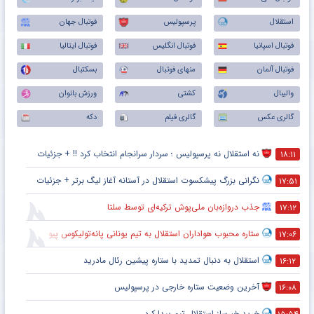
استقلال
پرسپولیس
فوتبال جهان
فوتبال اسپانیا
فوتبال انگلیس
فوتبال ایتالیا
فوتبال آلمان
منهای فوتبال
بسکتبال
والیبال
کشتی
ورزش بانوان
گالری عکس
گالری فیلم
دکه
نه استقلال نه پرسپولیس ؛ سردار سرانجام انتخاب کرد !! + جزئیات
۱۸:۱۱
نگرانی بزرگ پیشکسوت استقلال در آستانه آغاز لیگ برتر + جزئیات
۱۷:۵۱
جذب دروازه‌بان ملی‌پوش ترکیه‌ای توسط سلتا
۱۷:۱۲
ستاره محبوب هواداران استقلال به تیم یونانی پانه‌تولیکوس پیوست
۱۷:۰۶
استقلال به دنبال تمدید با ستاره پیشین رئال مادرید
۱۶:۱۲
آخرین وضعیت ستاره خارجی در پرسپولیس
۱۶:۰۸
خرید خبرساز استقلال تیم پیدا کرد