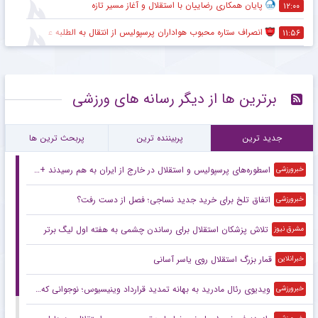
پایان همکاری رضاییان با استقلال و آغاز مسیر تازه
۱۲:۰۰
انصراف ستاره محبوب هواداران پرسپولیس از انتقال به الطلبه عراق
۱۱:۵۶
برترین ها از دیگر رسانه های ورزشی
جدید ترین
پربیننده ترین
پربحث ترین ها
اسطوره‌های پرسپولیس و استقلال در خارج از ایران به هم رسیدند +عکس
خبرورزشی
اتفاق تلخ برای خرید جدید نساجی؛ فصل از دست رفت؟
خبرورزشی
تلاش پزشکان استقلال برای رساندن چشمی به هفته اول لیگ برتر
مشرق نیوز
قمار بزرگ استقلال روی یاسر آسانی
خبرانلاین
ویدیوی رئال مادرید به بهانه تمدید قرارداد وینیسیوس؛ نوجوانی که ستاره شد
خبرورزشی