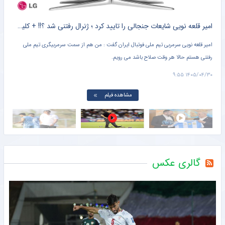
کلیپ لورفته از آرزوی نتانیاهو برای جام جهانی خبرساز شد + کلیپ پربازدید
امیر قلعه نویی شایعات جنجالی را تایید کرد ؛ ژنرال رفتنی شد ؟!! + کلیپ پربازدید
امیر قلعه‌ نویی سرمربی تیم ملی فوتبال ایران گفت : من هم از سمت سرمربیگری تیم ملی
مهد
ایت
رفتنی هستم حالا هر وقت صلاح باشد می رویم.
راج
استق
۱۸:۲۸
۱۴۰۵/۰۴/۳۰ ۹:۵۵
هم 
مشاهده فیلم
گالری عکس