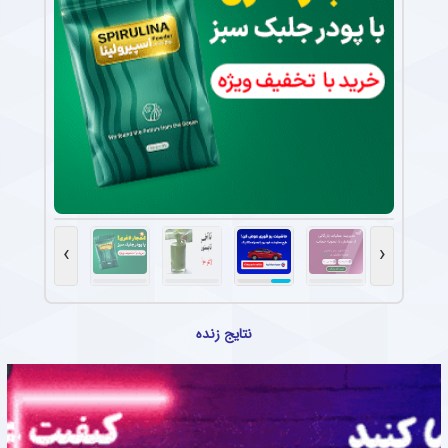
›
‹
نتایج زنده