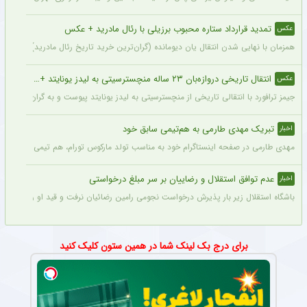
تمدید قرارداد ستاره محبوب برزیلی با رئال مادرید + عکس
عکس
همزمان با نهایی شدن انتقال یان دیومانده (گران‌ترین خرید تاریخ رئال مادرید)، تمدید قرارداد وینیسیو
انتقال تاریخی دروازه‌بان ۲۳ ساله منچسترسیتی به لیدز یونایتد + عکس
عکس
جیمز ترافورد با انتقالی تاریخی از منچسترسیتی به لیدز یونایتد پیوست و به گران‌ترین خر
تبریک مهدی طارمی به هم‌تیمی سابق خود
اخبار
مهدی طارمی در صفحه اینستاگرام خود به مناسب تولد مارکوس تورام، هم تیمی سابق خود در 
عدم توافق استقلال و رضاییان بر سر مبلغ درخواستی
اخبار
باشگاه استقلال زیر بار پذیرش درخواست نجومی رامین رضائیان نرفت و قید او را زد تا کار
برای درج بک لینک شما در همین ستون کلیک کنید