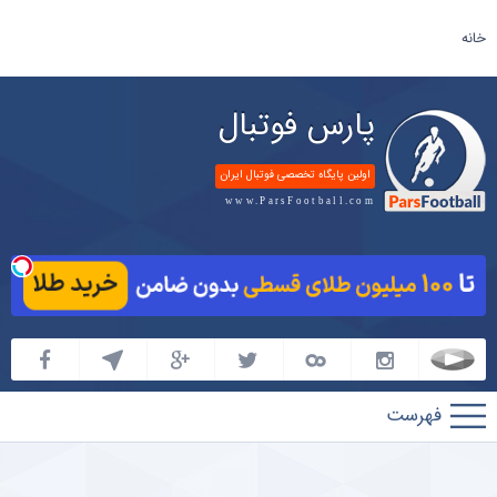
خانه
پارس فوتبال
اولین پایگاه تخصصی فوتبال ایران
www.ParsFootball.com
پارس
فوتبال