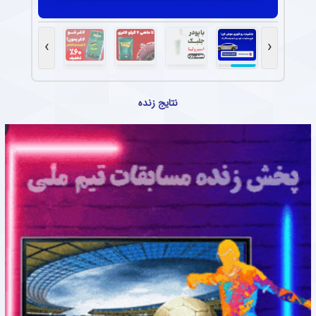
›
‹
نتایج زنده