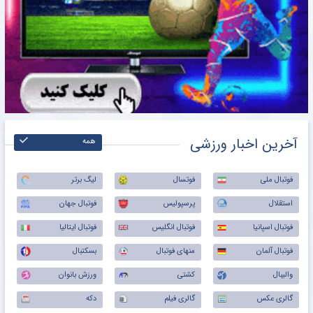
آخرین اخبار ورزشی
همه
فوتبال ملی
فوتسال
لیگ برتر
استقلال
پرسپولیس
فوتبال جهان
فوتبال اسپانیا
فوتبال انگلیس
فوتبال ایتالیا
فوتبال آلمان
منهای فوتبال
بسکتبال
والیبال
کشتی
ورزش بانوان
گالری عکس
گالری فیلم
دکه