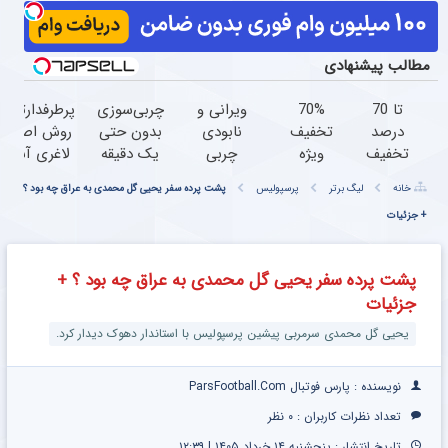
مطالب پیشنهادی
تا 70
70%
ویرانی و
چربی‌سوزی
پرطرفدارترین
درصد
تخفیف
نابودی
بدون حتی
روش اصولی
تخفیف
ویژه
چربی
یک دقیقه
لاغری آسان
محصولات
جین
های
ورزش!
چربیسوز
خانه
لیگ برتر
پرسپولیس
پشت پرده سفر یحیی گل محمدی به عراق چه بود ؟
جین
وست
شکم و
گیاهی(تخفی
+ جزئیات
وست +
+
پهلو با
فقط امروز)
خرید در 4
خرید
این
قسط
در4
نوشیدنی
پشت پرده سفر یحیی گل محمدی به عراق چه بود ؟ +
قسطه
گیاهی
جزئیات
یحیی گل محمدی سرمربی پیشین پرسپولیس با استاندار دهوک دیدار کرد.
نویسنده : پارس فوتبال ParsFootball.Com
تعداد نظرات کاربران :
۰ نظر
تاریخ انتشار : پنجشنبه ۱۴ خرداد ۱۴۰۵ | ۱۲:۳۹