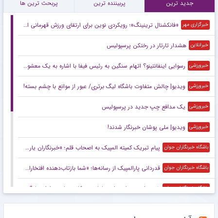
جدید ترین
پربیننده ترین
پربحث ترین ها
«فانکشنال ترینینگ»؛ رویکردی نوین برای ارتقای ورزش قهرمانی ایران
خبرگزاری مهر
هشدار تارتار در رختکن پرسپولیس
خبرانلاین
رسوایی اینفانتینو؟ اتهام سنگین به رئیس فیفا با اشاره به یک معشوقه!
خبرورزشی
ویدیو| چالش متفاوت باشگاه لیگ برتری/ عبور از موانع با چشم بسته!
خبرورزشی
یک مدافع چپ جدید در پرسپولیس
خبرورزشی
ویدیو| ملی پوشان خبرنگار شدند!
خبرورزشی
پیام تبریک کمیته المپیک به اصحاب قلم؛ «خبرنگاران یاری‌گر قهرمانان هستند»
باشگاه خبرنگاران جوان
قدردانی پارالمپیک از رسانه‌ها؛ «شما بازتاب‌دهنده افتخارات ما هستید»
باشگاه خبرنگاران جوان
خیز وزارت ورزش برای ساماندهی کانون‌های هواداری لیگ برتر
باشگاه خبرنگاران جوان
پیام وزیر ورزش و جوانان به مناسبت روز خبرنگار
باشگاه خبرنگاران جوان