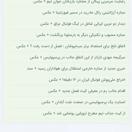
رضایت سرمربی پیکان از عملکرد بازیکنان جوان تیم + عکس
ستاره آرژانتینی رئال مادرید در مسیر فیورنتینا + عکس
دیدار دو مربی ایرانی شاغل در لیگ فوتبال عراق + عکس
ستاره محبوب و تکنیکی دیگر به بارسلونا برنگشت + عکس
اتفاق تلخ برای استعداد برتر سرخپوشان ؛ فصل از دست رفت ؟ + عکس
سرگیجه مهدی تارتار از این اتفاق جالب در پرسپولیس + عکس
خبری جدید از ستاره خارجی استقلال برای هواداران رسید + سند
اخراج ملی‌پوش فوتبال ایران در ۱۲ دقیقه! + عکس
اقدام جالب رم در معرفی کیت فصل جدید + عکس
استارت یک پرسپولیسی در صنعت نفت آبادان + عکس
از کیت جذاب تیم مطرح اروپایی رونمایی شد + عکس