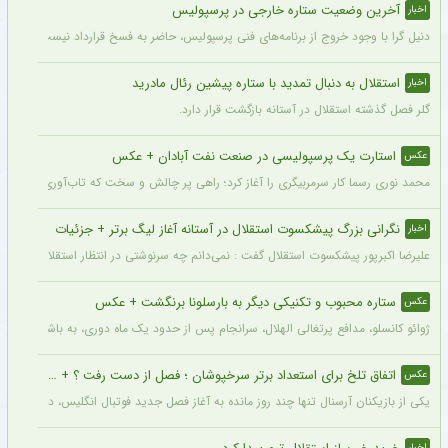
آخرین وضعیت ستاره خارجی در پرسپولیس
اخبار
دنیل گرا با وجود خروج از برنامه‌های فنی پرسپولیس، حاضر به فسخ قرارداد نیست. مدیران
استقلال به دنبال تمدید با ستاره پیشین رئال مادرید
اخبار
گلر فصل گذشته استقلال در آستانه بازگشت قرار دارد.
استارت یک پرسپولیسی در صنعت نفت آبادان + عکس
عکس
محمد نوری رسما کار سرمربیگری را آغاز کرد؛ راهی پر چالش و سخت که تاب‌آوری بالایی را 
نگرانی بزرگ پیشکسوت استقلال در آستانه آغاز لیگ برتر + جزئیات
اخبار
علیرضا اکبرپور پیشکسوت استقلال گفت : نمی‌دانم چه سرنوشتی در انتظار استقلال است، 
ستاره محبوب و تکنیکی دیگر به بارسلونا برنگشت + عکس
عکس
ژوائو کانسلو، مدافع پرتغالی الهلال، سرانجام پس از حدود یک ماه دوری، به باشگاه عربست
اتفاق تلخ برای استعداد برتر سرخپوشان ؛ فصل از دست رفت ؟ + عکس
عکس
یکی از بازیکنان آرسنال تنها چند روز مانده به آغاز فصل جدید فوتبال انگلیس، دچار مصد
اخبار