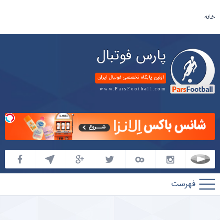
خانه
پارس فوتبال
اولین پایگاه تخصصی فوتبال ایران
www.ParsFootball.com
پارس
فوتبال