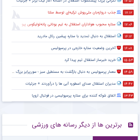
نگرانی بزرگ پیشکسوت استقلال در آستانه آغاز لیگ برتر + جزئیات
۱۷:۵۱
جذب دروازه‌بان ملی‌پوش ترکیه‌ای توسط سلتا
۱۷:۱۲
ستاره محبوب هواداران استقلال به تیم یونانی پانه‌تولیکوس پیوست
۱۷:۰۶
استقلال به دنبال تمدید با ستاره پیشین رئال مادرید
۱۶:۱۲
آخرین وضعیت ستاره خارجی در پرسپولیس
۱۶:۰۸
خرید خبرساز استقلال تیم پیدا کرد
۱۵:۵۴
معمار پرسپولیس به دنبال بازگشت به مستطیل سبز ؛ سورپرایز بزرگ در راه است ؟ + جزئیات
۱۴:۵۹
مدیران استقلال صدای اسطوره آبی ها را درآوردند + جزئیات
۱۴:۴۲
اتفاق شوکه کننده برای ستاره پرسپولیسی در فوتبال اروپا
۱۳:۴۳
برترین ها از دیگر رسانه های ورزشی