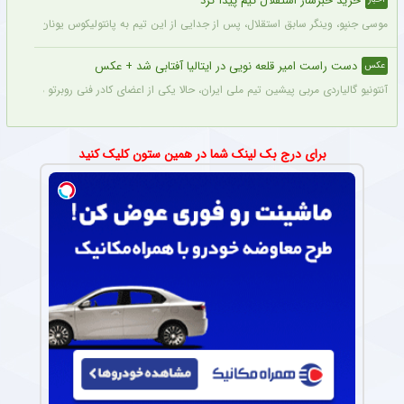
خرید خبرساز استقلال تیم پیدا کرد
موسی جنپو، وینگر سابق استقلال، پس از جدایی از این تیم به پانتولیکوس یونان ملحق ش
دست راست امیر قلعه نویی در ایتالیا آفتابی شد + عکس
عکس
آنتونیو گالیاردی مربی پیشین تیم ملی ایران، حالا یکی از اعضای کادر فنی روبرتو مانچینی در 
برای درج بک لینک شما در همین ستون کلیک کنید