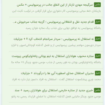
سرگیجه مهدی تارتار از این اتفاق جالب در پرسپولیس + عکس
عکس
بازیکنان خط میانی پرسپولیس، کار دشواری برای قرار گرفتن در ترکیب ثابت این تیم خواه
اقدام جدید نقل و انتقالاتی پرسپولیس ؛ گزینه جذاب سرخپوش می شود؟
اخبار
باشگاه پرسپولیس به توافق نهایی برای جذب یک ستاره جوان رسید.
نه استقلال نه پرسپولیس ؛ سردار سرانجام انتخاب کرد !! + جزئیات
اخبار
سردار دورسون مهاجم پیشین پرسپولیس از و فصل گذشته کوچائلی‌اسپور، با قراردادی یک‌سا
ستاره محبوب هواداران استقلال به تیم یونانی پانه‌تولیکوس پیوست
اخبار
باشگاه پانه‌تولیکوس یونان به طور رسمی از جذب موسی جنپو، وینگر ۲۸ ساله مالیایی سابق استقلال، با قراردادی دو ساله خبر داد.
مدیران استقلال صدای اسطوره آبی ها را درآوردند + جزئیات
اخبار
محمد نوری پیشکسوت استقلال گفت : استقلال به افراد دلسوز نیاز دارد نه افراد سود جو و
خبری جدید از ستاره خارجی استقلال برای هواداران رسید + سند
عکس
موسی جنپو، وینگر مالیایی فصل گذشته استقلال، با امضای قرارداد رسمی به پانتولیکوس یونا