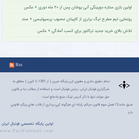
اولین بازی ستاره دوپینگی آبی پوشان پس از ۲۰ ماه دوری + عکس
رونمایی تیم مطرح لیگ برتری از کاپیتان محبوب پرسپولیسی + سند
تلاش بالای خرید جدید تراکتور برای کسب آمادگی + عکس
Rss
تمام حقوق مادی و معنوی این پایگاه خبری ( از 1381 تا کنون ) متعلق به
خبرگزاری فوتبال ایران ، پارس فوتبال است و استفاده از مطالب بنا بر قانون
حق مولف تنها با ذکر آدرس لینک منبع بلامانع است.
طـبق ماده 12 فصل سوم قانون جرائم رايانه اي هرگونه کپي برداري از قالب هاي پيگرد قانوني
دارد
اولين پايگاه تخصصي فوتبال ايران
www.ParsFootball.com