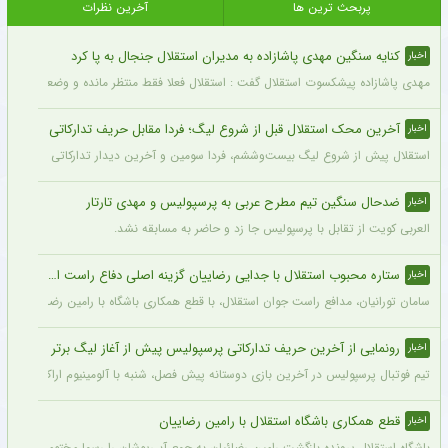
پربحث ترین ها
آخرین نظرات
کنایه سنگین مهدی پاشازاده به مدیران استقلال جنجال به پا کرد
اخبار
مهدی پاشازاده پیشکسوت استقلال گفت : استقلال فعلا فقط منتظر مانده و وضعیت مدیر
آخرین محک استقلال قبل از شروع لیگ؛ فردا مقابل حریف تدارکاتی
اخبار
استقلال پیش از شروع لیگ بیست‌وششم، فردا سومین و آخرین دیدار تدارکاتی خود را برگزا
ضدحال سنگین تیم مطرح عربی به پرسپولیس و مهدی تارتار
اخبار
العربی کویت از تقابل با پرسپولیس جا زد و حاضر به مسابقه نشد.
ستاره محبوب استقلال با جدایی رضاییان گزینه اصلی دفاع راست این تیم
اخبار
سامان تورانیان، مدافع راست جوان استقلال، با قطع همکاری باشگاه با رامین رضاییان، شا
رونمایی از آخرین حریف تدارکاتی پرسپولیس پیش از آغاز لیگ برتر
اخبار
تیم فوتبال پرسپولیس در آخرین بازی دوستانه پیش فصل، شنبه با آلومینیوم اراک دیدار می‌
قطع همکاری باشگاه استقلال با رامین رضاییان
اخبار
باشگاه استقلال پرونده بازگشت رامین رضائیان به جمع آبی‌پوشان را رسما مختومه اعلام کرد