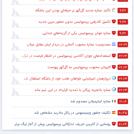
تأکید ستاره جدید گل‌گهر بر حرفه‌ای بودن این باشگاه
۹:۴۲
تکمیل کادرفنی پرسپولیس بدون حضور مربی جدید
۹:۳۷
ستاره جوان پرسپولیس یکی از گزینه‌های جدایی
۹:۳۲
مصدومیت ستاره محبوب آلمانی در دیدار اینتر مقابل میلان
۲۲:۲۹
استعدادهای جوان آکادمی پرسپولیس در انتظار فرصت در ترکیب اصلی
۲۲:۲۴
کاپیتان محبوب پرسپولیس به گل‌گهر پیوست
۲۲:۲۴
دروازهبان اسپانیایی خواهان طلب خود از باشگاه استقلال شد
۲۲:۲۴
ستاره باتجربه پیکان با تمدید قرارداد در این تیم ماند
۲۲:۲۴
ستاره اینترمیلان مصدوم شد
۲۱:۰۶
تکلیف حضور وینیسیوس در رئال مادرید مشخص شد
۲۰:۴۵
رونمایی از آخرین حریف تدارکاتی پرسپولیس پیش از آغاز لیگ برتر
۲۰:۲۴