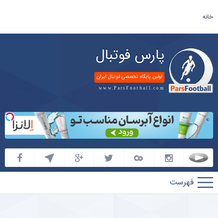
خانه
پارس فوتبال
اولین پایگاه تخصصی فوتبال ایران
www.ParsFootball.com
پارس
فوتبال