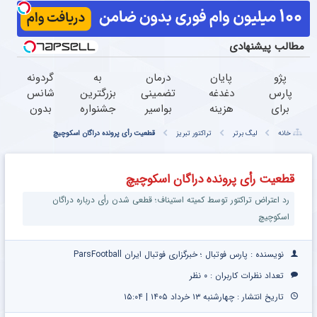
مطالب پیشنهادی
پژو
پایان
درمان
به
گردونه
پارس
دغدغه
تضمینی
بزرگترین
شانس
برای
هزینه
بواسیر
جشنواره
بدون
فروش
های
توسط
ایمپلنت
پوچ از
خانه
لیگ برتر
تراکتور تبریز
قطعیت رأی پرونده دراگان اسکوچیچ
داری؟
دندان
پزشک
تهران
PS5 تا
با
پزشکی
فوق
خوش
آیفون17
خودرو45
با پک
تخصص
اومدید!
و بیت
قطعیت رأی پرونده دراگان اسکوچیچ
فروش
سفید
بدون
| فقط
کوین
رد اعتراض تراکتور توسط کمیته استیناف؛ قطعی شدن رأی درباره دراگان
سریع
کننده
بازگشت
۲۵
تر
خانگی
میلیون !
اسکوچیچ
داری
نویسنده : پارس فوتبال ؛ خبرگزاری فوتبال ایران ParsFootball
تعداد نظرات کاربران :
۰ نظر
تاریخ انتشار : چهارشنبه ۱۳ خرداد ۱۴۰۵ | ۱۵:۰۴