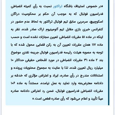
«در خصوص استیناف باشگاه
تراکتور
نسبت به رأی کمیته انضباطی
فدراسیون فوتبال که به موجب آن حکم بر محکومیت دراگان
اسکوچیچ، سرمربی سابق تیم فوتبال تراکتور به لحاظ عدم حضور در
کنفرانس خبری بازی مقابل تیم آلومینیوم اراک صادر شده، نظر به
اینکه در ماده ۵۱ مقررات انضباطی تعیین مجازات نشده است و حسب
ماده ۱۱۷ همان مقررات تعیین آن به رکن قضایی محول شده که با
توجه به مصوبه هیئت رئیسه فدراسیون فوتبال جریمه نقدی موضوع
بند ۲ ماده ۳۱ مقررات انضباطی در مورد اشخاص حقیقی حداکثر ۱۰
میلیارد ریال تعیین شده، لذا با عنایت به مجموع محتویات پرونده و
استدلالات مندرج در رأی صادره، ایراد و اعتراض مؤثری که خدشه بر
دادنامه معترض‌عنه وارد نماید به عمل نیامده، مستنداً به ماده ۱۰۶
مقررات انضباطی فدراسیون فوتبال، ضمن رد اعتراض دادنامه صادره
عیناً تأیید و اعلام می‌شود که رأی صادره قطعی است.»