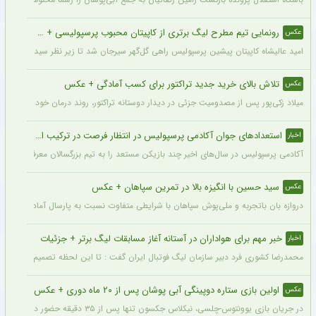
رونمایی تیم مطرح لیگ برتری از کاپیتان محبوب پرسپولیسی + سند
عکس
امید عالیشاه کاپیتان پیشین پرسپولیس راهی گل‌گهر سیرجان شد تا زیر نظر سیدمهدی رحمت
تلاش بالای خرید جدید تراکتور برای کسب آمادگی + عکس
عکس
میلاد زکی‌پور پس از مصدومیت جزئی در دیدار دوستانه تراکتور، روند درمان خود را پشت 
استعدادهای جوان آکادمی پرسپولیس در انتظار فرصت در ترکیب اصلی
اخبار
آکادمی پرسپولیس در سال‌های اخیر چند بازیکن مستعد را به تیم بزرگسالان معرفی کرده، ا
سید حسین با انگیزه بالا در تمرین سپاهان + عکس
عکس
دروازه بان باتجربه و ملی‌پوش سپاهان با شرایطی متفاوت نسبت به پارسال آماده شروع لی
خبر مهم برای هواداران در آستانه آغاز مسابقات لیگ برتر + جزئیات
اخبار
محمدرضا کشوری فرد دبیر سازمان لیگ فوتبال ایران گفت : تا این لحظه تصمیم بر این بوده
اولین بازی ستاره دوپینگی آبی پوشان پس از ۲۰ ماه دوری + عکس
عکس
در جریان بازی یوونتوس-چلسی، نیکلاس جکسون تنها پس از ۳۵ دقیقه حضور در زمین تعویض شد و در همین مسابقه میخایلو مودریک نخستین بازی خود را پس از ۲۰ ماه برای چلسی انجام داد.