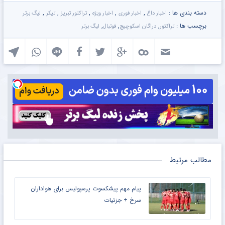
دسته بندی ها :
,
,
,
,
,
اخبار داغ
اخبار فوری
اخبار ویژه
تراکتور تبریز
تیکر
لیگ برتر
برچسب ها :
,
,
,
تراکتور
دراگان اسکوچیچ
فوتبال
لیگ برتر
مطالب مرتبط
پیام مهم پیشکسوت پرسپولیس برای هواداران
سرخ + جزئیات