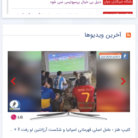
دنیل بی خیال پرسپولیس نمی شود
باشگاه خبرنگاران جوان
دست‌های بسته استقلال در اولین بازی لیگ نخبگان آسیا
باشگاه خبرنگاران جوان
پای پلیس به حذف کره جنوبی از جام جهانی باز شد!
خبرانلاین
آخرین ویدیوها
حضور اسدی در نشست هیأت اجرایی کنفدراسیون آسیا
خبرانلاین
انتقاد تند اسطوره لیورپول از تصمیم صلاح؛ ترکیه در حد تو نیست!
خبرورزشی
پیوستن مدافع پرسپولیسی به الطلبه ناممکن شد!
خبرورزشی
بازیکن خارجی استقلال از تیم ملی محروم می‌شود!
خبرورزشی
اعلام لیست نفرات دعوت شده به اردوی تیم ملی کشتی فرنگی بزرگسالان
خبرگزاری میزان
کلیپ طنز ؛ متلک اسیدی هواداران ایرانی اسپانیا به مسی و تیم ملی آرژانتین + سند
کلیپ طنز ؛ عامل اصلی قهرمانی اسپانیا و شکست آرژانتین لو رفت !! + سند