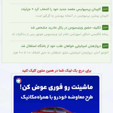
کاپیتان پرسپولیس مقصد جدید خود را انتخاب کرد + جزئیات
اخبار
کاپیتان پیشین پرسپولیس در آستانه پیوستن به گل‌گهر است.
تکلیف حضور وینیسیوس در رئال مادرید مشخص شد
اخبار
رسانه انگلیسی اسکای اسپورتس اعلام کرد وینیسیوس جونیور پس از مذاکرات انجام شده با م
دروازهبان اسپانیایی خواهان طلب خود از باشگاه استقلال شد
اخبار
آنتونیو آدان، دروازه‌بان اسپانیایی سابق استقلال، به دلیل اختلاف ۱۰۰ تا ۲۰۰ هزار یورویی در مطالبات خود، قصد شکایت از باشگاه را دارد.
برای درج بک لینک شما در همین ستون کلیک کنید