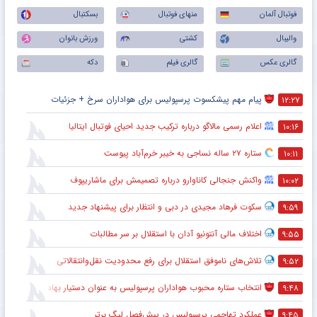
فوتبال آلمان
منهای فوتبال
بسکتبال
والیبال
کشتی
ورزش بانوان
گالری عکس
گالری فیلم
دکه
پیام مهم پیشکسوت پرسپولیس برای هواداران سرخ + جزئیات
۱۲:۲۷
اعلام رسمی مالاگو درباره ترکیب جدید احیای فوتبال ایتالیا
۱۰:۱۶
ستاره ۲۷ ساله نساجی به خیبر خرم‌آباد پیوست
۱۰:۱۱
واکنش جنجالی کاناوارو درباره تصمیمش برای ماشاریپوف
۱۰:۰۲
سکوت فرهاد مجیدی در دبی و انتظار برای پیشنهاد جدید
۹:۵۹
اختلاف مالی آنتونیو آدان با استقلال بر سر مطالبات
۹:۵۵
تلاش‌های ناموفق استقلال برای رفع محدودیت نقل‌وانتقالاتی
۹:۵۲
انتخاب ستاره محبوب هواداران پرسپولیس به عنوان دستیار بهادر عبدی
۹:۴۸
عملکرد تهاجمی پرسپولیس در پیش‌فصل لیگ برتر
۹:۴۵