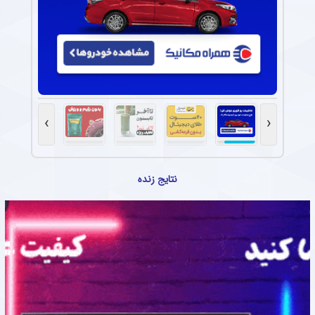
›
‹
نتایج زنده