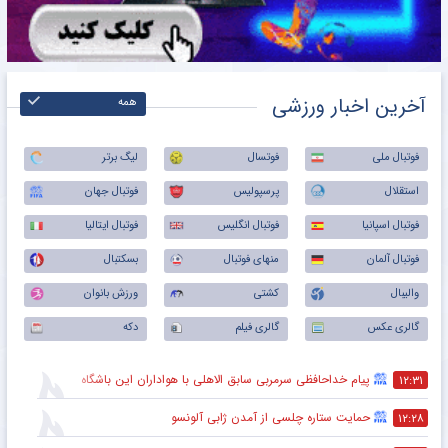
آخرین اخبار ورزشی
همه
فوتبال ملی
فوتسال
لیگ برتر
استقلال
پرسپولیس
فوتبال جهان
فوتبال اسپانیا
فوتبال انگلیس
فوتبال ایتالیا
فوتبال آلمان
منهای فوتبال
بسکتبال
والیبال
کشتی
ورزش بانوان
گالری عکس
گالری فیلم
دکه
پیام خداحافظی سرمربی سابق الاهلی با هواداران این باشگاه
۱۲:۳۱
حمایت ستاره چلسی از آمدن ژابی آلونسو
۱۲:۲۸