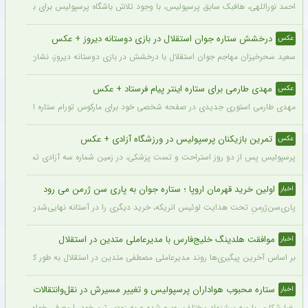
احمد نوراللهی، هافبک سابق پرسپولیس، با وجود تلاش باشگاه پرسپولیس برای بازگشت او، 
درخشش ستاره جوان استقلال در بازی دوستانه دیروز + عکس
عکس
سعید سحرخیزان مهاجم جوان استقلال با درخشش در بازی دوستانه دیروز، نشان داد آماد
مهدی طارمی برای ستاره اینتر پیام فرستاد + عکس
عکس
مهدی طارمی استوری جدیدی در صفحه شخصی خود برای مارکوس تورام ستاره اینتر منتشر 
تمرین بازیکنان پرسپولیس در ورزشگاه آزادی + عکس
عکس
پرسپولیس پس از دو روز استراحت و تست پزشکی، در زمین شماره سه آزادی تمرین کرد.
اولین خرید قهرمان اروپا ؛ ستاره جوان به پاری سن ژرمن می رود
اخبار
پاری‌سن‌ژرمنِ تحت هدایت لوئیس انریکه، خرید دیگری را در آستانه نهایی‌شدن دارد.
موافقت هلدینگ خلیج‌فارس با مدیرعاملی متدین در استقلال
اخبار
بر اساس آخرین پیگیری‌ها روند مدیرعاملی مصطفی متدین در استقلال به طور کامل طی شد
ستاره محبوب هواداران پرسپولیس و تغییر مسیرش در نقل‌وانتقالات
اخبار
رضا شکاری با سه پیشنهاد مختلف روبرو شده و به زودی تیم خود را معرفی خواهد کرد.