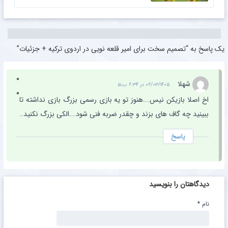
یک پاسخ به “تصمیم سخت برای امیر قلعه نویی در اردوی ترکیه + جزئیات”
۰
شهلا
۰۶/۰۳/۱۴۰۵ در ۶:۳۴ ب٫ظ
۰
اخ اصلا بازیکن نیس….هنوز تو یه بازی رسمی بزرگ بازی نداشته تا
ببینید چه گاف های بزند و چقدر ضربه فنی شود….الکی بزرگ نکنید..
پاسخ
دیدگاهتان را بنویسید
نام
*