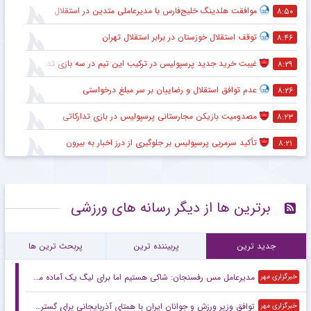
موافقت هلدینگ خلیج‌فارس با مدیرعاملی متدین در استقلال
۸:۵۰
توقف استقلال خوزستان در برابر استقلال تهران
۸:۴۶
غیبت خرید جدید پرسپولیس در ترکیب این تیم در سه بازی تدارکاتی
۸:۲۹
عدم توافق استقلال و رضاییان بر سر مبلغ درخواستی
۸:۲۶
مصدومیت بازیکن مجارستانی پرسپولیس در بازی تدارکاتی
۸:۲۳
تأکید سرمربی پرسپولیس بر جلوگیری از درز اخبار به بیرون
۸:۲۱
برترین ها از دیگر رسانه های ورزشی
جدید ترین
پربیننده ترین
پربحث ترین ها
مدیرعامل مس رفسنجان: شاکی هستیم اما برای لیگ یک آماده می‌شویم
خبرگزاری مهر
توافق وزیر ورزش و جوانان ایران با همتای آذربایجانی برای گسترش همکاری
خبرگزاری مهر