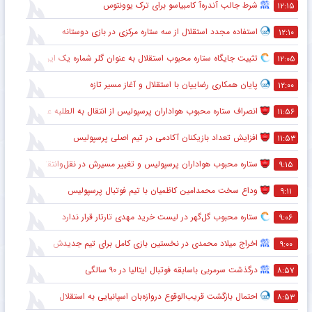
شرط جالب آندره‌آ کامبیاسو برای ترک یوونتوس
۱۲:۱۵
استفاده مجدد استقلال از سه ستاره مرکزی در بازی دوستانه
۱۲:۱۰
تثبیت جایگاه ستاره محبوب استقلال به عنوان گلر شماره یک این تیم برای شروع لیگ
۱۲:۰۵
پایان همکاری رضاییان با استقلال و آغاز مسیر تازه
۱۲:۰۰
انصراف ستاره محبوب هواداران پرسپولیس از انتقال به الطلبه عراق
۱۱:۵۶
افزایش تعداد بازیکنان آکادمی در تیم اصلی پرسپولیس
۱۱:۵۳
ستاره محبوب هواداران پرسپولیس و تغییر مسیرش در نقل‌وانتقالات
۹:۱۵
وداع سخت محمدامین کاظمیان با تیم فوتبال پرسپولیس
۹:۱۱
ستاره محبوب گل‌گهر در لیست خرید مهدی تارتار قرار ندارد
۹:۰۶
اخراج میلاد محمدی در نخستین بازی کامل برای تیم جدیدش
۹:۰۰
درگذشت سرمربی باسابقه فوتبال ایتالیا در ۹۰ سالگی
۸:۵۷
احتمال بازگشت قریب‌الوقوع دروازه‌بان اسپانیایی به استقلال
۸:۵۳