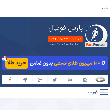
خانه
پارس فوتبال
اولین پایگاه تخصصی فوتبال ایران
www.ParsFootball.com
پارس
فوتبال