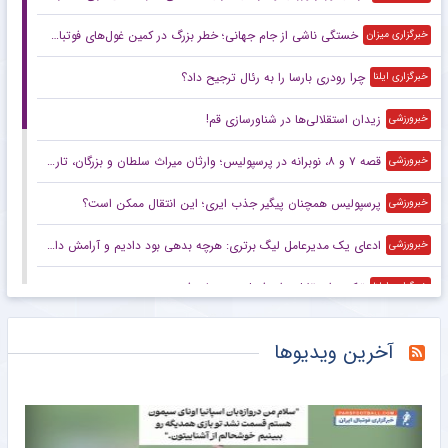
خستگی ناشی از جام جهانی؛ خطر بزرگ در کمین غول‌های فوتبال اروپا
خبرگزاری میزان
چرا رودری بارسا را به رئال ترجیح داد؟
خبرگزاری ایلنا
زیدان استقلالی‌ها در شناورسازی قم!
خبرورزشی
قصه ۷ و ۸، نوبرانه در پرسپولیس؛ وارثان میراث سلطان و بزرگان، تاریخ‌ساز می‌شوند یا قربانی تاریخ؟
خبرورزشی
پرسپولیس همچنان پیگیر جذب ایری؛ این انتقال ممکن است؟
خبرورزشی
ادعای یک مدیرعامل لیگ برتری: هرچه بدهی بود دادیم و آرامش داریم
خبرورزشی
ترکیب استقلال برای فصل جدید لو رفت
خبرگزاری ایلنا
پرونده بیرانوند و پرسپولیس در CAS روی میز داور لندنی
خبرگزاری دانشجو
آخرین ویدیوها
دستیار سابق قلعه‌نویی روی نیمکت ایتالیا
خبرانلاین
تماس شوکه کننده موری با علیمنصور!
خبرانلاین