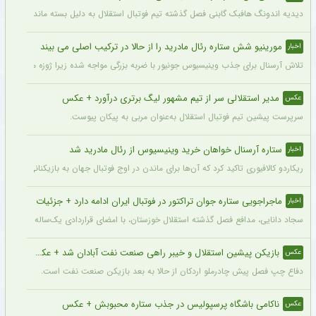
دیدیه اندونگ هافبک گابنی فصل گذشته تیم فوتبال استقلال به دلیل بسته ماندن پنجره نقل
مورینیو شش ستاره رئال مادرید را از حالا در ترکیب اصلی می بیند
اخبار
تلاش آرسنال برای جذب وینیسیوس جونیور با ضربه بزرگی مواجه شده زیرا ژوزه مورینیو او را یک بازیکن 
مدیر استقلالی سر از تیم مشهور لیگ برتری درآورد + عکس
عکس
سرپرست پیشین تیم فوتبال استقلال به‌عنوان مربی به پیکان پیوست.
ستاره آرسنال خواهان خرید وینیسیوس از رئال مادرید شد
اخبار
ریکاردو کالافیوری تاکید کرد که آن‌ها برای ماندن در اوج فوتبال جهان به بازیکنانی در سطح و
ماجراجویی ستاره جوان تراکتور در فوتبال ایران ادامه دارد + جزئیات
اخبار
سجاد دانایی، مدافع فصل گذشته استقلال خوزستان، با امضای قراردادی یک‌ساله بار دیگر به
بازیکن پیشین استقلال و خیبر راهی صنعت نفت آبادان شد + عکس
عکس
دفاع چپ فصل پیش چادرملو اردکان از حالا به بعد بازیکن صنعت نفت است.
ناکامی باشگاه پرسپولیس در جذب ستاره محبوبش + عکس
عکس