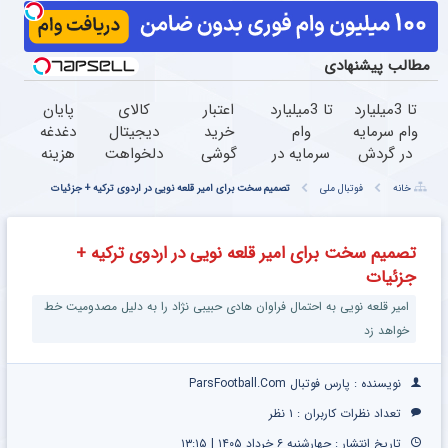
مطالب پیشنهادی
تا 3میلیارد
تا 3میلیارد
اعتبار
کالای
پایان
وام سرمایه
وام
خرید
دیجیتال
دغدغه
در گردش
سرمایه در
گوشی
دلخواهت
هزینه
فروشندگان
گردش
بگیر
رو قسطی
های
خانه
فوتبال ملی
تصمیم سخت برای امیر قلعه نویی در اردوی ترکیه + جزئیات
=>
فروشندگان
همین
بخر
دندان
فروشگاهت
حالا
درخواست
پزشکی
رو ثبت
درخواست
اعتبار بده
با پک
تصمیم سخت برای امیر قلعه نویی در اردوی ترکیه +
کن
اعتبار بده
سفید
جزئیات
کننده
خانگی
امیر قلعه نویی به احتمال فراوان هادی حبیبی نژاد را به دلیل مصدومیت خط
خواهد زد
نویسنده : پارس فوتبال ParsFootball.Com
تعداد نظرات کاربران :
۱ نظر
تاریخ انتشار : چهارشنبه ۶ خرداد ۱۴۰۵ | ۱۳:۱۵