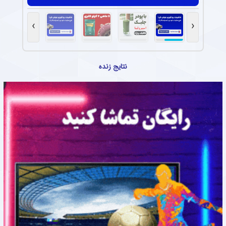
›
‹
نتایج زنده