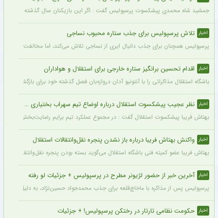
جمشید شاه محمدی پیشکسوت پرسپولیس گفت : اگر این بازیکنان سال گذشته و سال‌های قبل 
تلاش پرسپولیس برای جذب ستاره محبوب نساجی
اخبار
پرسپولیس همچنان برای جذب دانیال ایری از نساجی تلاش می‌کند، اما مخالفت نساجی 
اقدام تحسین برانگیز ستاره خارجی برای استقلال و هواداران
اخبار
باشگاه استقلال مذاکراتی را با آنتونیو آدان دروازه‌بان فصل گذشته خود برای بازگشت یه این
نظر عجیب پیشکسوت استقلال درباره اوضاع تیم سهراب بختیاری زاده + جزئیات
اخبار
بهتاش فریبا پیشکسوت استقلال گفت : در مجموع عملکرد تیم برایم رضایت‌بخش بود. بازیک
واکنش بهتاش فریبا درباره باز نشدن پنجره نقل‌وانتقالات استقلال
اخبار
بهتاش فریبا عضو کمیته فنی باشگاه استقلال می‌گوید بسته بودن پنجره نقل‌وانتقالاتی ا
آخرین خبر از حضور لژیونر مطرح در پرسپولیس + جزئیات لو رفته
اخبار
پرسپولیس پس از مذاکره با ماخاچ‌قلعه برای جذب محمدجواد حسین‌نژاد، به دلیل رقم رضای
حکومت نظامی تارتار در رختکن پرسپولیس! + جزئیات
اخبار