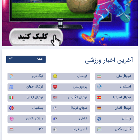
آخرین اخبار ورزشی
همه
فوتبال ملی
فوتسال
لیگ برتر
استقلال
پرسپولیس
فوتبال جهان
فوتبال اسپانیا
فوتبال انگلیس
فوتبال ایتالیا
فوتبال آلمان
منهای فوتبال
بسکتبال
والیبال
کشتی
ورزش بانوان
گالری عکس
گالری فیلم
دکه