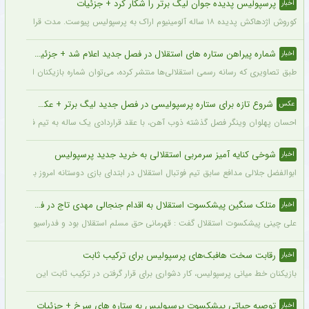
پرسپولیس پدیده جوان لیگ برتر را شکار کرد + جزئیات
اخبار
کوروش اژدهاکش پدیده ۱۸ ساله آلومینیوم اراک به پرسپولیس پیوست. مدت قرارداد اژدهاکش با پرسپولیس به مدت ۴ سال است.
شماره پیراهن ستاره های استقلال در فصل جدید اعلام شد + جزئیات
اخبار
طبق تصاویری که رسانه رسمی استقلالی‌ها منتشر کرده، می‌توان شماره بازیکنان این تیم ر
شروع تازه برای ستاره پرسپولیسی در فصل جدید لیگ برتر + عکس
عکس
احسان پهلوان وینگر فصل گذشته ذوب آهن، با عقد قراردادی یک ساله به تیم فجر شهید
شوخی کنایه آمیز سرمربی استقلالی به خرید جدید پرسپولیس
اخبار
ابوالفضل جلالی مدافع سابق تیم فوتبال استقلال در ابتدای بازی دوستانه امروز با آلومینی
متلک سنگین پیشکسوت استقلال به اقدام جنجالی مهدی تاج در فدراسیون فوتبال
اخبار
علی چینی پیشکسوت استقلال گفت : قهرمانی حق مسلم استقلال بود و فدراسیون باید آن را اع
رقابت سخت هافبک‌های پرسپولیس برای ترکیب ثابت
اخبار
بازیکنان خط میانی پرسپولیس، کار دشواری برای قرار گرفتن در ترکیب ثابت این تیم خواه
توصیه حیاتی پیشکسوت پرسپولیس به ستاره های سرخ + جزئیات
اخبار