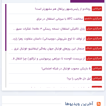
رونالدو از رئیس‌جمهور پرتغال هم مشهورتر است!
خبرانلاین
مخالفت AFC با میزبانی استقلال در عراق
خبرگزاری دانشجو
پازل تاکتیکی استقلال؛ نسخه ریسکی ۳ دفاعه/ تفکرات عمیق سهراب با اسکواد کم‌عمق
خبرگزاری میزان
از توقف تا اوجِ ملی‌پوش دوومیدانی/ داستان متفاوت زهرا زارعی در آستانه ناگویا
خبرگزاری میزان
جنجال این روزهای فوتبال جهان یقه‌گیر اینفانتینو؛ فوتبال غرق در اقتصاد
خبرگزاری تابناک
از بن‌بست الوحده تا دوراهی پرسپولیس و تراکتور/ چرا انتقال قربانی در هاله‌ای از ابهام است؟
خبرگزاری میزان
۵ بازیکن محبوب فوتبال در شبکه اجتماعی!
خبرانلاین
لیل دل طارمی را برد!
خبرانلاین
عکس| شماره رامین رضاییان در استقلال مصادره شد!
خبرانلاین
عکس| عجیب ترین جام قهرمانی که دیده‌اید!
خبرانلاین
آخرین ویدیوها