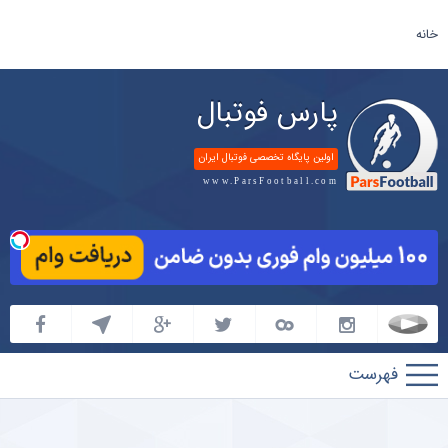
خانه
پارس فوتبال
اولین پایگاه تخصصی فوتبال ایران
www.ParsFootball.com
پارس
فوتبال