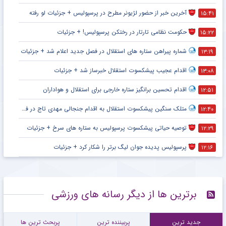
آخرین خبر از حضور لژیونر مطرح در پرسپولیس + جزئیات لو رفته
۱۵:۴۱
حکومت نظامی تارتار در رختکن پرسپولیس! + جزئیات
۱۵:۲۲
شماره پیراهن ستاره های استقلال در فصل جدید اعلام شد + جزئیات
۱۳:۱۹
اقدام عجیب پیشکسوت استقلال خبرساز شد + جزئیات
۱۳:۰۸
اقدام تحسین برانگیز ستاره خارجی برای استقلال و هواداران
۱۲:۵۱
متلک سنگین پیشکسوت استقلال به اقدام جنجالی مهدی تاج در فدراسیون فوتبال
۱۲:۴۰
توصیه حیاتی پیشکسوت پرسپولیس به ستاره های سرخ + جزئیات
۱۲:۲۹
پرسپولیس پدیده جوان لیگ برتر را شکار کرد + جزئیات
۱۲:۱۶
برترین ها از دیگر رسانه های ورزشی
جدید ترین
پربیننده ترین
پربحث ترین ها