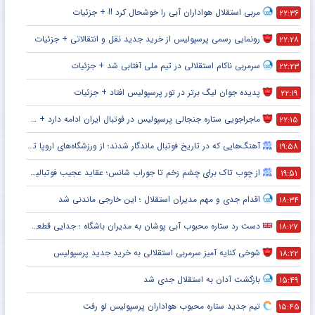
مربی استقلال هواداران آبی را خوشحال کرد !! + جزئیات
۲۲:۳۶
رونمایی رسمی پرسپولیس از خرید جدید نقل و انتقالاتی + جزئیات
۲۲:۲۸
سرمربی ناکام استقلالی در تیم ملی آفتابی شد + جزئیات
۲۲:۲۳
پدیده جوان لیگ برتر در تور پرسپولیس افتاد + جزئیات
۲۲:۱۹
ماجراجویی ستاره جنجالی پرسپولیس در فوتبال ایران ادامه دارد + جزئیات
۲۲:۱۵
آهنگ‌هایی که در تاریخ فوتبال ماندگار شدند؛ از ورزشگاه‌های اروپا تا جام جهانی
۱۹:۵۸
از چوب تاک برای چشم زخم تا جوراب شانس؛ عقاید عجیب فوتبالیست‌ها!
۱۹:۵۱
اقدام جدی و مهم مدیران استقلال ؛ این خارجی ماندنی شد
۱۸:۳۴
دست رد ستاره محبوب آبی پوشان به مدیران باشگاه ؛ جدایی قطعی است !
۱۸:۲۷
شوخی کنایه آمیز سرمربی استقلالی به خرید جدید پرسپولیس
۱۸:۲۲
بازگشت آدان به استقلال جدی شد
۱۵:۴۹
تیم جدید ستاره محبوب هواداران پرسپولیس لو رفت
۱۵:۴۵