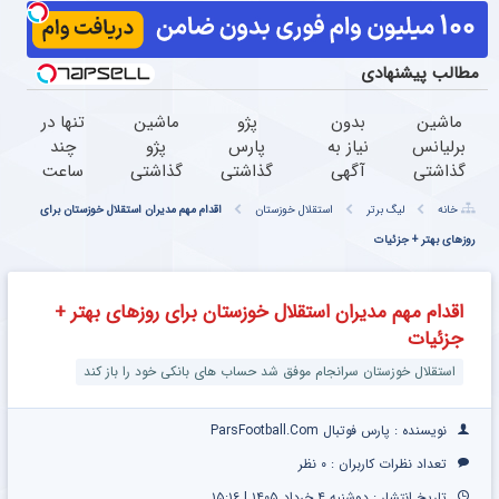
مطالب پیشنهادی
ماشین
بدون
پژو
ماشین
تنها در
برلیانس
نیاز به
پارس
پژو
چند
گذاشتی
آگهی
گذاشتی
گذاشتی
ساعت
برای
و با
برای
برای
و با
خانه
لیگ برتر
استقلال خوزستان
اقدام مهم مدیران استقلال خوزستان برای
فروش؟
یکبار
فروش؟؟
فروش
یکبار
با خیال
روزهای بهتر + جزئیات
مراجعه
اینجا
؟ اینجا
مراجعه
راحت
فروخته
راحت
سریع و
به
بفروش
شد
بفروشش
راحت
خودرو45
اقدام مهم مدیران استقلال خوزستان برای روزهای بهتر +
بفروش
جزئیات
استقلال خوزستان سرانجام موفق شد حساب های بانکی خود را باز کند
نویسنده : پارس فوتبال ParsFootball.Com
تعداد نظرات کاربران :
۰ نظر
تاریخ انتشار : دوشنبه ۴ خرداد ۱۴۰۵ | ۱۵:۱۶