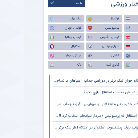
بار ورزشی
همه
فوتسال
لیگ برتر
پرسپولیس
فوتبال جهان
فوتبال انگلیس
فوتبال ایتالیا
منهای فوتبال
بسکتبال
کشتی
ورزش بانوان
گالری فیلم
دکه
اره جوان لیگ برتر در دوراهی جذاب ؛ سپاهان یا نساجی ؟
ا کاپیتان محبوب استقلال بازی نکرد؟
ام جدید نقل و انتقالاتی پرسپولیس ؛ گزینه جذاب سرخپوش می شود؟
استقلال نه پرسپولیس ؛ سردار سرانجام انتخاب کرد !! + جزئیات
انی بزرگ پیشکسوت استقلال در آستانه آغاز لیگ برتر + جزئیات