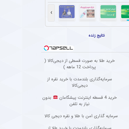
مجدد استقلال از سه ستاره مرکزی در بازی دوستانه
 دوستانه مقابل استقلال خوزستان بار دیگر با سه مدافع مرکزی به میدان رفت تا مشخص شود سهراب بختیاری‌
›
که کننده برای ستاره پرسپولیسی در فوتبال اروپا
‌ پای پیشین پرسپولیس در نخستین حضور ثابت در ترکیب بوراتس بانیا لوکا اتفاق شوکه کننده
نتایج زنده
کاری رضاییان با استقلال و آغاز مسیر تازه
ضور رامین رضاییان در استقلال بسته شد و حالا او باید در فصل منتهی به جام ملت‌های آسیا فو
خرید طلا به صورت قسطی از دیجی‌کالا (
 آقای پیشکسوت به درخواست جنجالی ستاره استقلال + جزئیات
پرداخت 12 ماهه )
گفت : بازیکنی که سالی یک گل می‌زند با او قرارداد ۲۰۰ میلیاردی می‌بندند و این بازیکن «ناز» هم می‌کند که اگر فلان قدر ندهید قهر می‌کنم.
سرمایه‌گذاری بلندمدت با خرید نقره از
دیجی‌کالا
خرید 4 قسطه اینترنت پیشگامان
بدون
نیاز به تلفن
سرمایه گذاری امن با طلا و نقره دیجی کالا
سرمایه‌گذاری بلندمدت با خرید طلا از