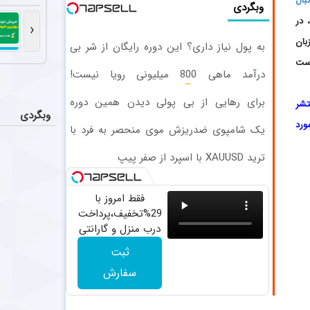
بال
استفاده 
اخبار
وبگردی
استقلال در دیدار
 در
‹
بان
به پول نیاز داری؟ این دوره رایگان از شر بی
اتفاق شو
اخبار
پولی خلاصت میکنه
است
میلاد محمدی چپ
درآمد ماهی 800 میلیونی رویا نیست!
امتحانش مجانیه
برای رهایی از بی پولی دیدن همین دوره
پایان هم
تشر
اخبار
وبگردی
رایگان کافیه! (شمارتو وارد کن)
پرونده ادامه ح
ا مورد
یک شامپوی ضدریزش موی منحصر به فرد با
45%تخفیف!
واکنش تند
اخبار
ترید XAUUSD با اسپرد از صفر پیپ
شاهرخ بیانی پیشکسوت استقلال 
فقط امروز با
29%تخفیف،پرداخت
درب منزل و گارانتی
تعویض چراغ 40
ثبت
وات بخر
سفارش