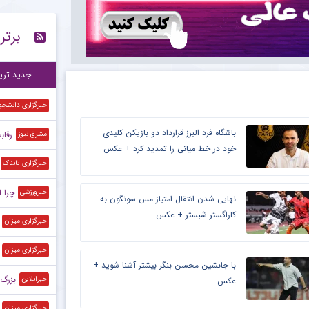
حم
۱۲:۲۸
برتر
شر
۱۲:۱۵
اس
۱۲:۱۰
جدید تری
خبرگزاری دانشجو
باشگاه فرد البرز قرارداد دو بازیکن کلیدی
رقابت ۲۸ والیبالیست برای حضور 
مشرق نیوز
خود در خط میانی را تمدید کرد + عکس
خبرگزاری تابناک
چرا اس
خبرورزشی
نهایی شدن انتقال امتیاز مس سونگون به
کاراگستر شبستر + عکس
خبرگزاری میزان
خبرگزاری میزان
با جانشین محسن بنگر بیشتر آشنا شوید +
بزرگ‌
خبرانلاین
عکس
خبرگزاری میزان