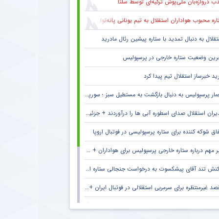
ب دروازه‌بان ملی‌پوش ترکیه‌ای توسط سلتا
ره محبوب هواداران استقلال به تیم یونانی پانه‌تولیکوس پیوست
تقلال به دنبال تمدید با ستاره پیشین رئال مادرید
رین وضعیت ستاره خارجی در پرسپولیس
ید خبرساز استقلال تیم پیدا کرد
ار پرسپولیس به دنبال بازگشت به مستطیل سبز ؛ سورپرایز بزرگ در راه است ؟ + جزئیات
یران استقلال صدای اسطوره آبی ها را درآوردند + جزئیات
فاق شوکه کننده برای ستاره پرسپولیسی در فوتبال اروپا
 مهم درباره ستاره خارجی پرسپولیس برای هواداران + جزئیات
نش تند آقای پیشکسوت به درخواست جنجالی ستاره استقلال + جزئیات
د غیرمنتظره برای سرمربی استقلالی در فوتبال ایران + جزئیات
ام خداحافظی سرمربی سابق الاهلی با هواداران این باشگاه