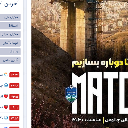
آخرین اخ
فوتبال ملی
استقلال
فوتبال اسپانیا
فوتبال آلمان
والیبال
گالری عکس
ست
۲۳:۳۱
چر
۲۳:۱۸
اقد
۲۳:۱۱
نه 
۱۸:۱۱
نگر
۱۷:۵۱