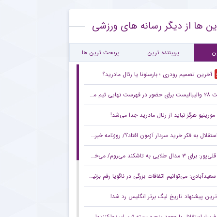
ایت ستاره چلسی از آمدن ژابی آلونسو
ین ها از دیگر رسانه های ورزشی
ط جالب آندره‌آ کامبیاسو برای ترک یوونتوس
تفاده مجدد استقلال از سه ستاره مرکزی در بازی دوستانه
ن
پربیننده ترین
پربحث ترین ها
آخرین تصمیم رودری ؛ بارسلونا یا رئال مادرید؟
در فهرست نهایی تیم ملی
مورینیو هرگز نباید از رئال مادرید جدا می‌شد!
تقلال به فکر خرید سردار آزمون افتاد؟/ روزنامه خبرورزشی شنبه را ببینید
قلی‌پور: برای ۳ مدال طلایی به تاشکند می‌روم/ می‌خواهیم بر بام آسیا بایستیم
سعیدآبادی: می‌توانیم اتفاقات بزرگی در ناگویا رقم بزنیم/ شاید حریفانم از سبک مبارزه من شگفت‌زده شوند
ترین پیشنهاد تاریخ لیگ برتر انگلیس رد شد!
فریبا: استقلال با وجود پنجره بسته تیم امیدوارکننده‌ای نشان داد/ لیگ امسال قابل پیش‌بینی نیست