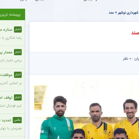
بل شهرداری نوشهر + سند
پربیننده ترین
ستاره محب
اخبار
سند
رضا شکاری با 
معمار پرسپول
اخبار
ران :
۰ نظر
برخی اخبار تای
موافقت ه
اخبار
بر اساس آخرین
توقف است
اخبار
تیم فوتبال استقلال تهران امشب در
تمدید ق
عکس
همزمان با نهایی 