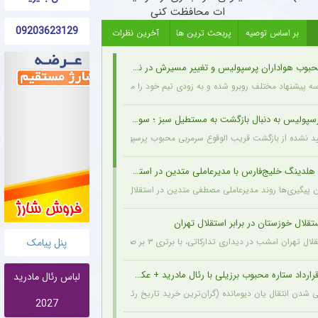
ات محافظت کنی
09203623129
بر اساس توصیه
پربحث ترین ها
آخرین نظرات
وب هواداران پرسپولیس و تغییر مسیرش در نقل‌وانتقالات
سه پیشنهاد مختلف روبرو شده و به زودی تیم خود را معرفی خواهد کرد.
یس به دنبال بازگشت به مستطیل سبز ؛ سورپرایز بزرگ در راه است ؟ + جزئیات
ید نشده از بازگشت قریب الوقوع سرمربی محبوب پرسپولیسی‌ها به دنیای فوتبال خبر می‌دهد.
لدینگ خلیج‌فارس با مدیرعاملی متدین در استقلال
 پیگیری‌ها روند مدیرعاملی مصطفی متدین در استقلال به طور کامل طی شده و هلدینگ خلیج‌
قلال خوزستان در برابر استقلال تهران
 دیداری تدارکاتی، با برتری ۳ بر صفر برابر استقلال خوزستان، با دبل سعید سحرخیزان و گل یاسر آسانی پیروز شد.
پنل پیامک
رارداد ستاره محبوب برزیلی با رئال مادرید + عکس
لباس رئال مادرید
شدن انتقال یان دیومانده (گران‌ترین خرید تاریخ رئال مادرید)، تمدید قرارداد وینیسیوس جونیور تا ۲۰۳۲ نیز
2027