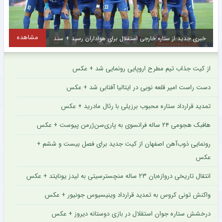
مشاهده
خبری جدید از ستاره خارجی استقلال برای هواداران رسید + سند
ا
از کیت جذاب تیم مطرح اروپایی رونمایی شد + عکس
دست راست امیر قلعه نویی در ایتالیا آفتابی شد + عکس
تمدید قرارداد ستاره محبوب برزیلی با رئال مادرید + عکس
هافبک هجومی ۲۴ ساله فرانسوی به پاری‌سن‌ژرمن پیوست + عکس
رونمایی ذوب‌آهن اصفهان از کیت جدید برای فصل بیست و ششم +
عکس
انتقال تاریخی دروازه‌بان ۲۳ ساله منچسترسیتی به لیدز یونایتد + عکس
واکنش تونی کروس به تمدید قرارداد وینیسیوس جونیور + عکس
درخشش ستاره جوان استقلال در بازی دوستانه دیروز + عکس