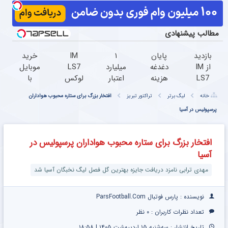
مطالب پیشنهادی
بازدید
پایان
۱
IM
خرید
از IM
دغدغه
میلیارد
LS7
موبایل
LS7
هزینه
اعتبار
لوکس
با
لوکس
های
خرید
ترین
اسنپ
خانه
لیگ برتر
تراکتور تبریز
افتخار بزرگ برای ستاره محبوب هواداران
ترین
دندان
طلا |
شاسی
پی |
شاسی
پرسپولیس در آسیا
پزشکی
بدون
بلند
در ۴
بلند
با پک
ضامن
برقی
قسط
برقی
سفید
و چک
ایران
بدون
افتخار بزرگ برای ستاره محبوب هواداران پرسپولیس در
ایران
کننده
سود و
آسیا
در
خانگی
کارمزد!
باشگاه
مهدی ترابی نامزد دریافت جایزه بهترین گل فصل لیگ نخبگان آسیا شد
انقلاب
نویسنده : پارس فوتبال ParsFootball.Com
تعداد نظرات کاربران :
۰ نظر
تاریخ انتشار : سه‌شنبه ۱۵ اردیبهشت ۱۴۰۵ | ۱۸:۵۸