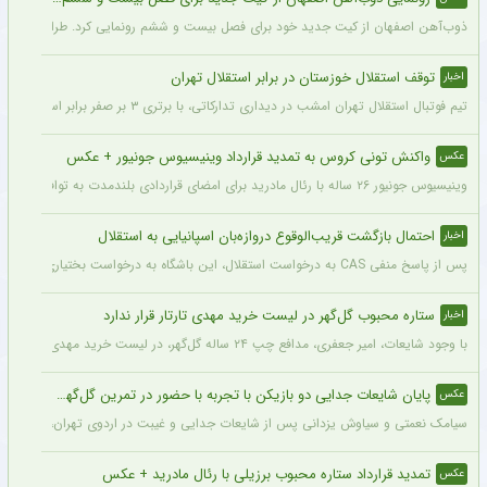
ذوب‌آهن اصفهان از کیت جدید خود برای فصل بیست و ششم رونمایی کرد. طراحی پیراهن با
توقف استقلال خوزستان در برابر استقلال تهران
اخبار
تیم فوتبال استقلال تهران امشب در دیداری تدارکاتی، با برتری ۳ بر صفر برابر استقلال خوزستان، با دبل سعید سحرخیزان و گل یاسر آسانی پیروز شد.
واکنش تونی کروس به تمدید قرارداد وینیسیوس جونیور + عکس
عکس
وینیسیوس جونیور ۲۶ ساله با رئال مادرید برای امضای قراردادی بلندمدت به توافق رسید که او را تا سال ۲۰۳۲ در سانتیاگو برنابئو نگه خواهد داشت و به شایعات درباره احتمال جدایی‌اش از این باشگاه پایان می‌دهد.
احتمال بازگشت قریب‌الوقوع دروازه‌بان اسپانیایی به استقلال
اخبار
پس از پاسخ منفی CAS به درخواست استقلال، این باشگاه به درخواست بختیاری‌زاده قصد دارد قرارداد آنتونیو آدان، دروازه‌بان اسپانیایی فصل گذشته، را تمدید کند.
ستاره محبوب گل‌گهر در لیست خرید مهدی تارتار قرار ندارد
اخبار
با وجود شایعات، امیر جعفری، مدافع چپ ۲۴ ساله گل‌گهر، در لیست خرید مهدی تارتار قرار ندارد.
پایان شایعات جدایی دو بازیکن با تجربه با حضور در تمرین گل‌گهر + عکس
عکس
سیامک نعمتی و سیاوش یزدانی پس از شایعات جدایی و غیبت در اردوی تهران، دیروز در ت
تمدید قرارداد ستاره محبوب برزیلی با رئال مادرید + عکس
عکس