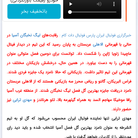
خودرو (قیمت باورنکردنی)
باتخفیف بخر
خبرگزاری فوتبال ایران پارس فوتبال دات کام :
رقابت‌های
لیگ نخبگان آسیا
در
حالی با قهرمانی
الاهلی
عربستان به پایان رسید که این تیم در دیدار فینال
ماچیدا زلویا ژاپن را شکست داد. توانست برای دومین فصل متوالی عنوان
قهرمانی را به دست بیاورد. در همین حال، درخشش بازیکنان مختلف در
قهرمانی این تیم تاثیر داشت. بازیکنانی که حالا نامزد یک جایزه فردی شدند.
فراس البریکان، گالنو و ریاض محرز سه بازیکنی هستند که از الاهلی عربستان
نامزد دریافت جایزه بهترین گل فصل لیگ نخبگان شدند. از منطقه غرب آسیا
رافا موخیکا مهاجم السد به همراه گیلهرمه بالا، تئو هرناندز و
مهدی ترابی
نیز
حضور دارند.
مهدی ترابی تنها نماینده فوتبال ایران محسوب می‌شود که گل او به تیم
الشرطه به عنوان نامزد بهترین گل فصل آسیا انتخاب شده و باید دید رای
موردنظر را از کاربران خواهد گرفت یا خیر.