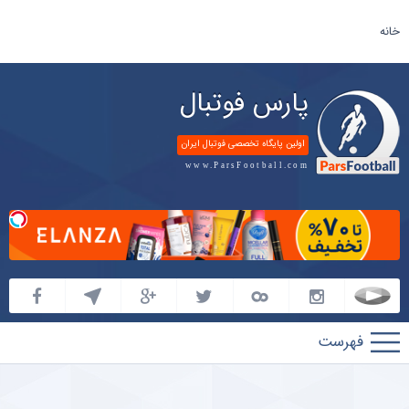
خانه
پارس فوتبال
اولین پایگاه تخصصی فوتبال ایران
www.ParsFootball.com
پارس
فوتبال