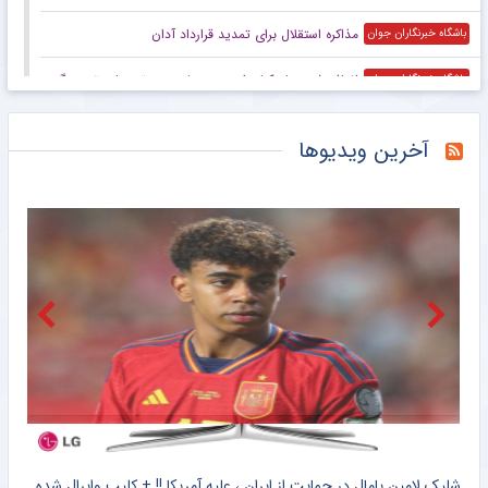
مذاکره استقلال برای تمدید قرارداد آدان
باشگاه خبرنگاران جوان
اضافه شدن بازیکنان امید پرسپولیس به تمرینات تیم بزرگسالان
باشگاه خبرنگاران جوان
پیاتزا به تهران رسید؛ رقابت ۲۸ بازیکن برای حضور در فهرست نهایی
باشگاه خبرنگاران جوان
آخرین ویدیوها
وینگر آفریقایی پرسپولیس ماندنی شد
مشرق نیوز
وضعیت بیفوما در پرسپولیس مشخص شد
خبرگزاری دانشجو
پیاتزا به تهران رسید؛ رقابت ۲۸ بازیکن برای حضور در فهرست نهایی تیم ملی والیبال
خبرگزاری میزان
اشکال فوتبال ما در نتیجه گرایی است
خبرانلاین
پیاتزا انتخاب بزرگ را کلید زد؛ چه کسانی به آسیا می‌روند؟
خبرورزشی
کلیپ دیده نشده از وحشت خنده دار برادر کوچک یامال از لولوی تیم ملی اسپانیا + سند
شلیک لامین یامال در حمایت از ایران ، علیه آمریکا !! + کلیپ وایرال شده