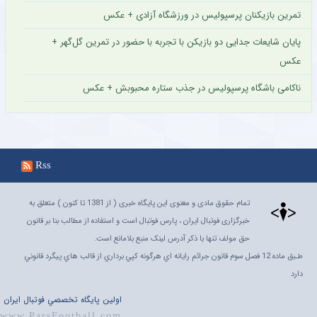
تمرین بازیکنان پرسپولیس در ورزشگاه آزادی + عکس
پایان شایعات جدایی دو بازیکن با تجربه با حضور در تمرین گل‌گهر +
عکس
ناکامی باشگاه پرسپولیس در جذب ستاره محبوبش + عکس
Rss
تمام حقوق مادی و معنوی این پایگاه خبری ( از 1381 تا کنون ) متعلق به
خبرگزاری فوتبال ایران ، پارس فوتبال است و استفاده از مطالب بنا بر قانون
حق مولف تنها با ذکر آدرس لینک منبع بلامانع است.
طـبق ماده 12 فصل سوم قانون جرائم رايانه اي هرگونه کپي برداري از قالب هاي پيگرد قانوني
دارد
اولين پايگاه تخصصي فوتبال ايران
www.ParsFootball.com