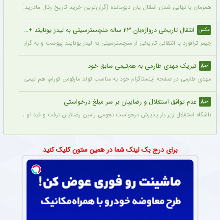
همزمان با نهایی شدن انتقال یان دیومانده (گران‌ترین خرید تاریخ رئال مادرید)، تمدید قرارداد وینیسیو
انتقال تاریخی دروازه‌بان ۲۳ ساله منچسترسیتی به لیدز یونایتد + عکس
عکس
جیمز ترافورد با انتقالی تاریخی از منچسترسیتی به لیدز یونایتد پیوست و به گران‌ترین خر
تبریک مهدی طارمی به هم‌تیمی سابق خود
اخبار
مهدی طارمی در صفحه اینستاگرام خود به مناسب تولد مارکوس تورام، هم تیمی سابق خود در 
عدم توافق استقلال و رضاییان بر سر مبلغ درخواستی
اخبار
باشگاه استقلال زیر بار پذیرش درخواست نجومی رامین رضائیان نرفت و قید او را زد تا کار
برای درج بک لینک شما در همین ستون کلیک کنید