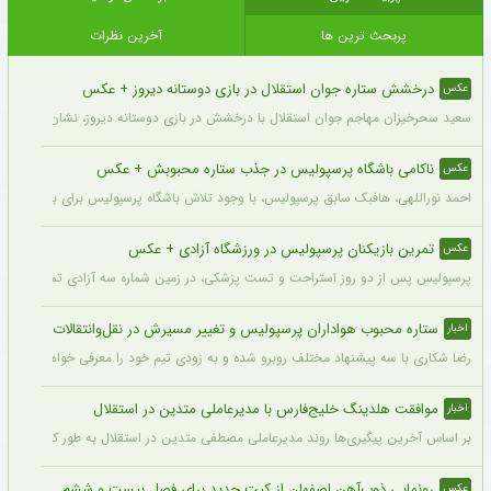
پربحث ترین ها
آخرین نظرات
درخشش ستاره جوان استقلال در بازی دوستانه دیروز + عکس
عکس
سعید سحرخیزان مهاجم جوان استقلال با درخشش در بازی دوستانه دیروز، نشان داد آماد
ناکامی باشگاه پرسپولیس در جذب ستاره محبوبش + عکس
عکس
احمد نوراللهی، هافبک سابق پرسپولیس، با وجود تلاش باشگاه پرسپولیس برای بازگشت او، 
تمرین بازیکنان پرسپولیس در ورزشگاه آزادی + عکس
عکس
پرسپولیس پس از دو روز استراحت و تست پزشکی، در زمین شماره سه آزادی تمرین کرد.
ستاره محبوب هواداران پرسپولیس و تغییر مسیرش در نقل‌وانتقالات
اخبار
رضا شکاری با سه پیشنهاد مختلف روبرو شده و به زودی تیم خود را معرفی خواهد کرد.
موافقت هلدینگ خلیج‌فارس با مدیرعاملی متدین در استقلال
اخبار
بر اساس آخرین پیگیری‌ها روند مدیرعاملی مصطفی متدین در استقلال به طور کامل طی شد
رونمایی ذوب‌آهن اصفهان از کیت جدید برای فصل بیست و ششم + عکس
عکس