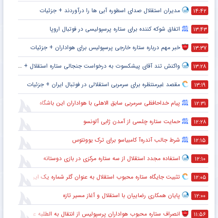
مدیران استقلال صدای اسطوره آبی ها را درآوردند + جزئیات
۱۴:۴۲
اتفاق شوکه کننده برای ستاره پرسپولیسی در فوتبال اروپا
۱۳:۴۳
خبر مهم درباره ستاره خارجی پرسپولیس برای هواداران + جزئیات
۱۳:۳۷
واکنش تند آقای پیشکسوت به درخواست جنجالی ستاره استقلال + جزئیات
۱۳:۲۸
مقصد غیرمنتظره برای سرمربی استقلالی در فوتبال ایران + جزئیات
۱۳:۱۹
پیام خداحافظی سرمربی سابق الاهلی با هواداران این باشگاه
۱۲:۳۱
حمایت ستاره چلسی از آمدن ژابی آلونسو
۱۲:۲۸
شرط جالب آندره‌آ کامبیاسو برای ترک یوونتوس
۱۲:۱۵
استفاده مجدد استقلال از سه ستاره مرکزی در بازی دوستانه
۱۲:۱۰
تثبیت جایگاه ستاره محبوب استقلال به عنوان گلر شماره یک این تیم برای شروع لیگ
۱۲:۰۵
پایان همکاری رضاییان با استقلال و آغاز مسیر تازه
۱۲:۰۰
انصراف ستاره محبوب هواداران پرسپولیس از انتقال به الطلبه عراق
۱۱:۵۶