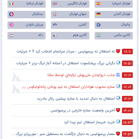
فوتبال اسپانیا
فوتبال انگلیس
فوتبال ایتالیا
فوتبال آلمان
منهای فوتبال
بسکتبال
والیبال
کشتی
ورزش بانوان
گالری عکس
گالری فیلم
دکه
نه استقلال نه پرسپولیس ؛ سردار سرانجام انتخاب کرد !! + جزئیات
۱۸:۱۱
نگرانی بزرگ پیشکسوت استقلال در آستانه آغاز لیگ برتر + جزئیات
۱۷:۵۱
جذب دروازه‌بان ملی‌پوش ترکیه‌ای توسط سلتا
۱۷:۱۲
ستاره محبوب هواداران استقلال به تیم یونانی پانه‌تولیکوس پیوست
۱۷:۰۶
استقلال به دنبال تمدید با ستاره پیشین رئال مادرید
۱۶:۱۲
آخرین وضعیت ستاره خارجی در پرسپولیس
۱۶:۰۸
خرید خبرساز استقلال تیم پیدا کرد
۱۵:۵۴
معمار پرسپولیس به دنبال بازگشت به مستطیل سبز ؛ سورپرایز بزرگ در راه است ؟ + جزئیات
۱۴:۵۹