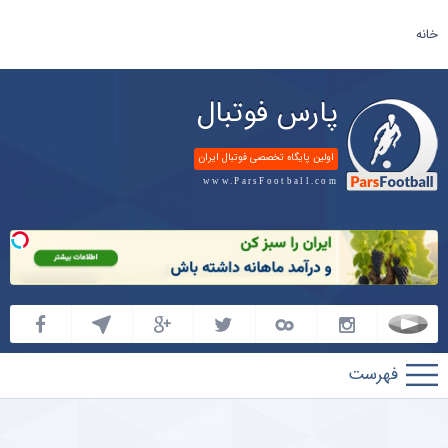
خانه
پارس فوتبال
اولین پایگاه تخصصی فوتبال ایران
www.ParsFootball.com
پارس
فوتبال