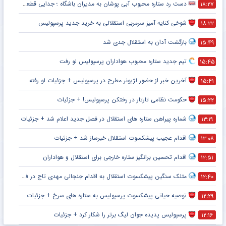
دست رد ستاره محبوب آبی پوشان به مدیران باشگاه ؛ جدایی قطعی است !
۱۸:۲۷
شوخی کنایه آمیز سرمربی استقلالی به خرید جدید پرسپولیس
۱۸:۲۲
بازگشت آدان به استقلال جدی شد
۱۵:۴۹
تیم جدید ستاره محبوب هواداران پرسپولیس لو رفت
۱۵:۴۵
آخرین خبر از حضور لژیونر مطرح در پرسپولیس + جزئیات لو رفته
۱۵:۴۱
حکومت نظامی تارتار در رختکن پرسپولیس! + جزئیات
۱۵:۲۲
شماره پیراهن ستاره های استقلال در فصل جدید اعلام شد + جزئیات
۱۳:۱۹
اقدام عجیب پیشکسوت استقلال خبرساز شد + جزئیات
۱۳:۰۸
اقدام تحسین برانگیز ستاره خارجی برای استقلال و هواداران
۱۲:۵۱
متلک سنگین پیشکسوت استقلال به اقدام جنجالی مهدی تاج در فدراسیون فوتبال
۱۲:۴۰
توصیه حیاتی پیشکسوت پرسپولیس به ستاره های سرخ + جزئیات
۱۲:۲۹
پرسپولیس پدیده جوان لیگ برتر را شکار کرد + جزئیات
۱۲:۱۶