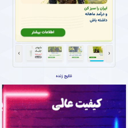
›
‹
نتایج زنده