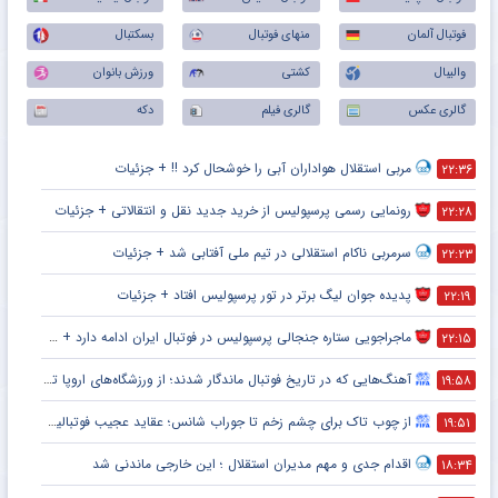
فوتبال آلمان
منهای فوتبال
بسکتبال
والیبال
کشتی
ورزش بانوان
گالری عکس
گالری فیلم
دکه
مربی استقلال هواداران آبی را خوشحال کرد !! + جزئیات
۲۲:۳۶
رونمایی رسمی پرسپولیس از خرید جدید نقل و انتقالاتی + جزئیات
۲۲:۲۸
سرمربی ناکام استقلالی در تیم ملی آفتابی شد + جزئیات
۲۲:۲۳
پدیده جوان لیگ برتر در تور پرسپولیس افتاد + جزئیات
۲۲:۱۹
ماجراجویی ستاره جنجالی پرسپولیس در فوتبال ایران ادامه دارد + جزئیات
۲۲:۱۵
آهنگ‌هایی که در تاریخ فوتبال ماندگار شدند؛ از ورزشگاه‌های اروپا تا جام جهانی
۱۹:۵۸
از چوب تاک برای چشم زخم تا جوراب شانس؛ عقاید عجیب فوتبالیست‌ها!
۱۹:۵۱
اقدام جدی و مهم مدیران استقلال ؛ این خارجی ماندنی شد
۱۸:۳۴