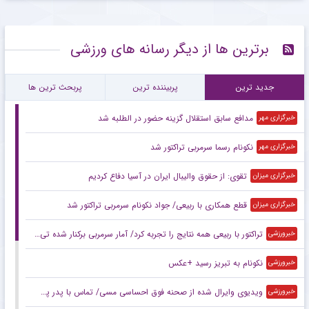
برترین ها از دیگر رسانه های ورزشی
جدید ترین
پربیننده ترین
پربحث ترین ها
مدافع سابق استقلال گزینه حضور در الطلبه شد
خبرگزاری مهر
نکونام رسما سرمربی تراکتور شد
خبرگزاری مهر
تقوی: از حقوق والیبال ایران در آسیا دفاع کردیم
خبرگزاری میزان
قطع همکاری با ربیعی/ جواد نکونام سرمربی تراکتور شد
خبرگزاری میزان
تراکتور با ربیعی همه نتایج را تجربه کرد/ آمار سرمربی برکنار شده تی‌تی‌ها
خبرورزشی
نکونام به تبریز رسید +عکس
خبرورزشی
ویدیوی وایرال شده از صحنه فوق احساسی مسی/ تماس با پدر پس از اولین قهرمانی ملی!
خبرورزشی