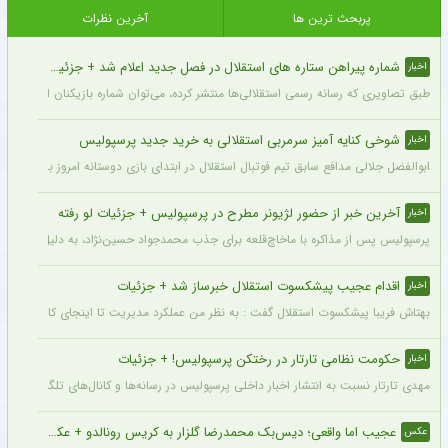
پربحث ترین ها
آخرین نظرات
شماره پیراهن ستاره های استقلال در فصل جدید اعلام شد + جزئیات
اخبار
طبق تصاویری که رسانه رسمی استقلالی‌ها منتشر کرده، می‌توان شماره بازیکنان این تیم ر
شوخی کنایه آمیز سرمربی استقلالی به خرید جدید پرسپولیس
اخبار
ابوالفضل جلالی مدافع سابق تیم فوتبال استقلال در ابتدای بازی دوستانه امروز با آلومینی
آخرین خبر از حضور لژیونر مطرح در پرسپولیس + جزئیات لو رفته
اخبار
پرسپولیس پس از مذاکره با ماخاچ‌قلعه برای جذب محمدجواد حسین‌نژاد، به دلیل رقم رضای
اقدام عجیب پیشکسوت استقلال خبرساز شد + جزئیات
اخبار
بهتاش فریبا پیشکسوت استقلال گفت : به نظر من عملکرد مدیریت تا اینجای کار قابل قبول 
حکومت نظامی تارتار در رختکن پرسپولیس! + جزئیات
اخبار
مهدی تارتار نسبت به انتشار اخبار داخلی پرسپولیس در رسانه‌ها و کانال‌های تلگرامی عصبا
عجیب اما واقعی؛ دیس‌بک محمدرضا گلزار به کریس رونالدو + عکس
عکس