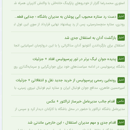
استوری محمدرضا گلزار از خودروهای پارکینگ خانه‌اش با واکنش کاربران همراه شده و برخی 
دست رد ستاره محبوب آبی پوشان به مدیران باشگاه ؛ جدایی قطعی است !
اخبار
رودری، ستاره منچسترسیتی، پس از رد پیشنهاد نهایی قرارداد از سوی این غول لیگ برتری،
بازگشت آدان به استقلال جدی شد
اخبار
استقلال برای بازگرداندن آنتونیو آدان مذاکراتی را با این دروازه‌بان اسپانیایی انجام داده و قرار است مذاکرات اوایل هفته نهایی شود. آدان
پدیده جوان لیگ برتر در تور پرسپولیس افتاد + جزئیات
اخبار
باشگاه پرسپولیس در ادامه سیاست‌های خود برای جوان‌گرایی و سرمایه‌گذاری روی استعدادهای آینده فوتبال ایران، ک
رونمایی رسمی پرسپولیس از خرید جدید نقل و انتقالاتی + جزئیات
اخبار
امیرحسین طاهری، مدافع جوان فوتبال ایران و ستاره تیم فوتبال نیروی زمینی، با قرارداد
اقدام جالب مدیرعامل خبرساز تراکتور + عکس
عکس
مدیرعامل باشگاه تراکتور با حضور در محل باشگاه با کارکنان دیدار کرد و سپس از کمپ تمری
اقدام جدی و مهم مدیران استقلال ؛ این خارجی ماندنی شد
اخبار