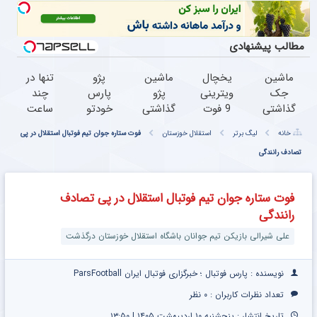
مطالب پیشنهادی
ماشین
یخچال
ماشین
پژو
تنها در
جک
ویترینی
پژو
پارس
چند
گذاشتی
9 فوت
گذاشتی
خودتو
ساعت
برای
ایستکول
برای
گذاشتی
و با
خانه
لیگ برتر
استقلال خوزستان
فوت ستاره جوان تیم فوتبال استقلال در پی
فروش
(جدید)
فروش
برای
یکبار
؟ اینجا
تصادف رانندگی
؟ اینجا
فروش؟
مراجعه
سریع و
سریع و
اینجا به
به
راحت
راحت
راحتی
خودرو45
فوت ستاره جوان تیم فوتبال استقلال در پی تصادف
بفروش
بفروش
بفروش
رانندگی
علی شیرالی بازیکن تیم جوانان باشگاه استقلال خوزستان درگذشت
نویسنده : پارس فوتبال ؛ خبرگزاری فوتبال ایران ParsFootball
تعداد نظرات کاربران :
۰ نظر
تاریخ انتشار : پنجشنبه ۱۰ اردیبهشت ۱۴۰۵ | ۱۳:۵۰