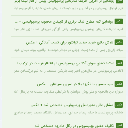
رونمایی از آخرین حریف تدارکاتی پرسپولیس پیش از آغاز لیگ برتر
اخبار
تیم فوتبال پرسپولیس در آخرین بازی دوستانه پیش فصل، شنبه با آلومینیوم اراک دیدار می‌
رونمایی تیم مطرح لیگ برتری از کاپیتان محبوب پرسپولیسی + سند
عکس
امید عالیشاه کاپیتان پیشین پرسپولیس راهی گل‌گهر سیرجان شد تا زیر نظر سیدمهدی رحمت
تلاش بالای خرید جدید تراکتور برای کسب آمادگی + عکس
عکس
میلاد زکی‌پور پس از مصدومیت جزئی در دیدار دوستانه تراکتور، روند درمان خود را پشت 
استعدادهای جوان آکادمی پرسپولیس در انتظار فرصت در ترکیب اصلی
اخبار
آکادمی پرسپولیس در سال‌های اخیر چند بازیکن مستعد را به تیم بزرگسالان معرفی کرده، ا
سید حسین با انگیزه بالا در تمرین سپاهان + عکس
عکس
دروازه بان باتجربه و ملی‌پوش سپاهان با شرایطی متفاوت نسبت به پارسال آماده شروع لی
مشاور عالی مدیرعامل پرسپولیس مشخص شد + عکس
عکس
باشگاه پرسپولیس، با حکم پیمان حدادی، مدیرعامل باشگاه، محمد رحمان سالاری به عنوان
تکلیف حضور وینیسیوس در رئال مادرید مشخص شد
اخبار