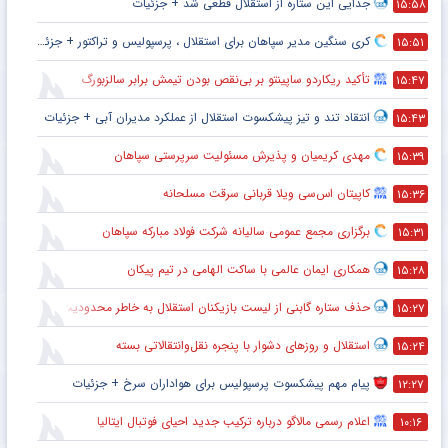
جدایی این ستاره از استقلال قطعی شد + جزئیات
۱۵:۵۸
کری سنگین مدیر سپاهان برای استقلال ، پرسپولیس و تراکتور + جزئیات
۱۵:۵۱
تأکید ریکاردو ساپینتو بر بی‌نقص بودن تیمش برابر سالزبورگ
۱۵:۴۷
انتقاد تند و تیز پیشکسوت استقلال از عملکرد مدیران آبی + جزئیات
۱۵:۴۳
مهدی کریمیان و پذیرش مسئولیت سرپرستی سپاهان
۱۵:۳۹
کاپیتان اس‌سی ویلا قربانی سرقت مسلحانه
۱۵:۳۶
برگزاری مجمع عمومی سالیانه شرکت فولاد مبارکه سپاهان
۱۵:۳۱
همکاری ایمان عالمی با ساکت الهامی در تیم پیکان
۱۵:۲۸
حذف ستاره گابنی از لیست بازیکنان استقلال به خاطر محدودیت نقل‌وانتقالاتی
۱۵:۲۷
استقلال و روزهای دشوار با پنجره نقل‌وانتقالاتی بسته
۱۵:۲۴
پیام مهم پیشکسوت پرسپولیس برای هواداران سرخ + جزئیات
۱۲:۲۷
اعلام رسمی مالاگو درباره ترکیب جدید احیای فوتبال ایتالیا
۱۰:۱۶