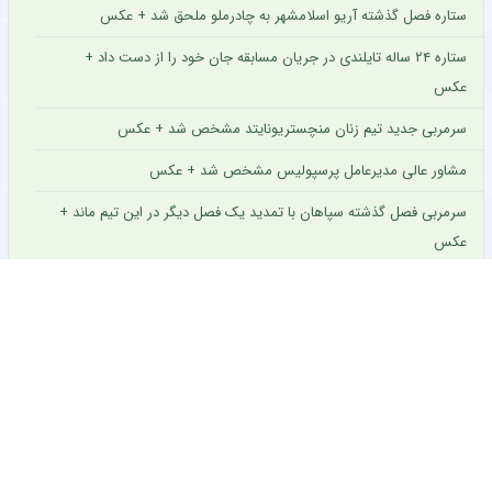
ستاره فصل گذشته آریو اسلامشهر به چادرملو ملحق شد + عکس
ستاره ۲۴ ساله تایلندی در جریان مسابقه جان خود را از دست داد +
عکس
سرمربی جدید تیم زنان منچستریونایتد مشخص شد + عکس
مشاور عالی مدیرعامل پرسپولیس مشخص شد + عکس
سرمربی فصل گذشته سپاهان با تمدید یک فصل دیگر در این تیم ماند +
عکس
مربی محبوب آلمانی به عنوان سرمربی نیوکسل انتخاب شد + عکس
بازگشت ستاره جوان خیبر پس از شایعه انتقال به روسیه + عکس
رسانه آلومینیوم پوسترهایی با سبک جدید از اعضای تیم منتشر کرد +
عکس
پیام ویژه مدیر استقلال برای هواداران آبی سوژه شد + سند
سید حسین با انگیزه بالا در تمرین سپاهان + عکس