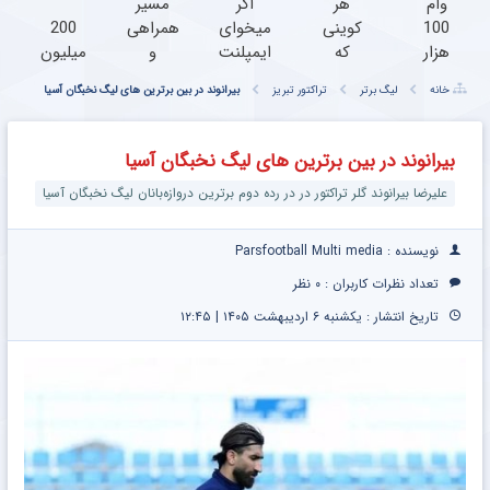
وام
هر
اگر
مسیر
100
کوینی
میخوای
همراهی
200
هزار
که
ایمپلنت
و
میلیون
تتری
بخوای
کنی
گزارش
وام
خانه
لیگ برتر
تراکتور تبریز
بیرانوند در بین برترین های لیگ نخبگان آسیا
آبان
تو
الان
عملکرد
تتر |
آبان
وقتشه |
گروه
فقط با
فوری،
تتر
فقط با
اسنپ
احراز
بیرانوند در بین برترین های لیگ نخبگان آسیا
فقط با
هست!
۲۵
در ۱۴۰۴
هویت
علیرضا بیرانوند گلر تراکتور در در رده دوم برترین دروازه‌بانان لیگ نخبگان آسیا
احراز
احراز
میلیون
هویت
هویت
تومان!!!
کن
نویسنده : Parsfootball Multi media
تعداد نظرات کاربران :
۰ نظر
تاریخ انتشار : یکشنبه ۶ اردیبهشت ۱۴۰۵ | ۱۲:۴۵