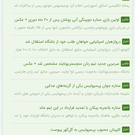
رسانه انگلیسی اسکای اسپورتس اعلام کرد وینیسیوس جونیور پس از مذاکرات انجام شده با م
اولین بازی ستاره دوپینگی آبی پوشان پس از ۲۰ ماه دوری + عکس
عکس
در جریان بازی یوونتوس-چلسی، نیکلاس جکسون تنها پس از ۳۵ دقیقه حضور در زمین تعویض شد و در همین مسابقه میخایلو مودریک نخستین بازی خود را پس از ۲۰ ماه برای چلسی انجام داد.
دروازهبان اسپانیایی خواهان طلب خود از باشگاه استقلال شد
اخبار
آنتونیو آدان، دروازه‌بان اسپانیایی سابق استقلال، به دلیل اختلاف ۱۰۰ تا ۲۰۰ هزار یورویی در مطالبات خود، قصد شکایت از باشگاه را دارد.
سرمربی جدید تیم زنان منچستریونایتد مشخص شد + عکس
عکس
باشگاه منچستریونایتد به‌صورت رسمی اِوا اولید، سرمربی سابق تیم زنان هارتس، را به‌عنوا
ستاره جوان پرسپولیس یکی از گزینه‌های جدایی
اخبار
علیرضا عنایت‌زاده بازیکن جوان و آینده دار پرسپولیس یکی از خروجی های احتمالی باشگاه
ستاره باتجربه پیکان با تمدید قرارداد در این تیم ماند
اخبار
فرشید باقری، هافبک باتجربه پیکان، با توافق با مدیران باشگاه قرارداد خود را تمدید کرد. ا
کاپیتان محبوب پرسپولیس به گل‌گهر پیوست
اخبار