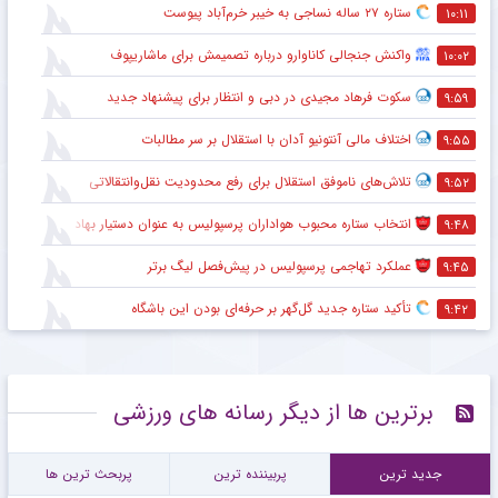
ستاره ۲۷ ساله نساجی به خیبر خرم‌آباد پیوست
۱۰:۱۱
واکنش جنجالی کاناوارو درباره تصمیمش برای ماشاریپوف
۱۰:۰۲
سکوت فرهاد مجیدی در دبی و انتظار برای پیشنهاد جدید
۹:۵۹
اختلاف مالی آنتونیو آدان با استقلال بر سر مطالبات
۹:۵۵
تلاش‌های ناموفق استقلال برای رفع محدودیت نقل‌وانتقالاتی
۹:۵۲
انتخاب ستاره محبوب هواداران پرسپولیس به عنوان دستیار بهادر عبدی
۹:۴۸
عملکرد تهاجمی پرسپولیس در پیش‌فصل لیگ برتر
۹:۴۵
تأکید ستاره جدید گل‌گهر بر حرفه‌ای بودن این باشگاه
۹:۴۲
برترین ها از دیگر رسانه های ورزشی
جدید ترین
پربیننده ترین
پربحث ترین ها