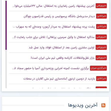
آخرین پیشنهاد رامین رضاییان به استقلال: سالی ۱۳۲میلیارد می‌خواهم!
خبرورزشی
دیدار مدیرعامل باشگاه پرسپولیس و رئیس فدراسیون چوگان
خبرانلاین
پشت پرده پیشنهاد استقلال به سردار آزمون؛ وعده‌ای که به سهراب داده بودند!
خبرانلاین
مذاکره استقلال با وکیل سرمربی پرتغالی/ تلاش برای جلب رضایت کسی که علیه ایران مصاحبه کرد
خبرورزشی
اولین مشتری رامین بعد از استقلال؛ فولاد وارد عمل شد
خبرورزشی
بازار نقل‌وانتقالات، کارنامه واقعی تیم ملی ایران است!
خبرورزشی
برگزاری نشست کمیته اجرایی وزنه‌برداری آسیا با حضور سجاد انوشیروانی
خبرگزاری میزان
بازدید از دومین اردوی آماده‌سازی تیم ملی آقایان در محلات
خبرانلاین
ورزشگاه میزبان بازی استقلال – شهربابک مشخص شد
خبرورزشی
ویدیو| معارفه‌ پرشور و در حد مسی و رونالدو برای این بازیکن!
خبرورزشی
آخرین ویدیوها
مرد و حرفش! ستاره‌های اسپانیا یکی یکی به قول خود عمل می‌کنند +عکس
خبرورزشی