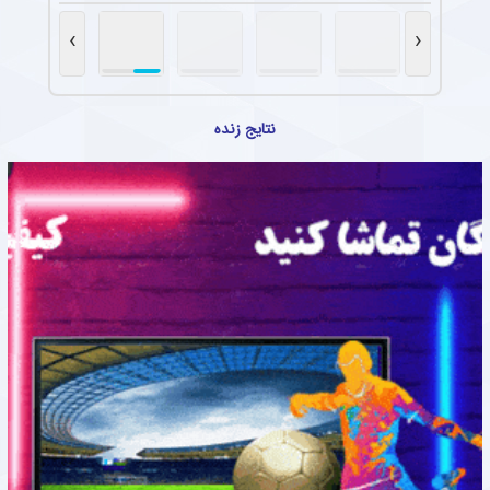
›
‹
نتایج زنده