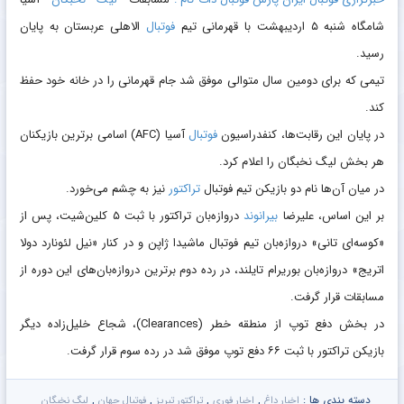
شامگاه شنبه ۵ اردیبهشت با قهرمانی تیم
فوتبال
الاهلی عربستان به پایان
رسید.
تیمی که برای دومین سال متوالی موفق شد جام قهرمانی را در خانه خود حفظ
کند.
در پایان این رقابت‌ها، کنفدراسیون
فوتبال
آسیا (AFC) اسامی برترین بازیکنان
هر بخش لیگ نخبگان را اعلام کرد.
در میان آن‌ها نام دو بازیکن تیم فوتبال
تراکتور
نیز به چشم می‌خورد.
بر این اساس، علیرضا
بیرانوند
دروازه‌بان تراکتور با ثبت ۵ کلین‌شیت، پس از
«کوسه‌ای تانی» دروازه‌بان تیم فوتبال ماشیدا ژاپن و در کنار «نیل لئونارد دولا
اتریج» دروازه‌بان بوریرام تایلند، در رده دوم برترین دروازه‌بان‌های این دوره از
مسابقات قرار گرفت.
در بخش دفع توپ از منطقه خطر (Clearances)، شجاع خلیل‌زاده دیگر
بازیکن تراکتور با ثبت ۶۶ دفع توپ موفق شد در رده سوم قرار گرفت.
دسته بندی ها :
,
,
,
,
اخبار داغ
اخبار فوری
تراکتور تبریز
فوتبال جهان
لیگ نخبگان