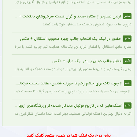
پیتسو موسیمانه، سرمربی سابق استقلال با توافق فدراسیون فوتبال آفریقای جنوبی به‌عنو
اولین تصاویر از ستاره جدید و گران قیمت سرخپوشان پایتخت + عکس
عکس
توپچی‌ها به برونو گیمارش هافبک جدیدشان خوش‌آمد گفتند.
حضور در لیگ یک انتخاب جالب چهره محبوب استقلال + عکس
عکس
ستاره سابق استقلال، با امضای قراردادی یک‌ساله هدایت تیم جزیره قشم را در فصل جدید 
تقابل جالب دو ایرانی در لیگ عراق + عکس
عکس
یحیی گل‌محمدی و علیرضا منصوریان پیش از دیدار دوستانه دهوک و الطلبه با یکدیگر دیدار
از چوب تاک برای چشم زخم تا جوراب شانس؛ عقاید عجیب فوتبالیست‌ها!
اخبار
از پوشیدن یک جوراب خاص و ورود با پای راست به زمین گرفته تا صحبت کردن با تیرک در
آهنگ‌هایی که در تاریخ فوتبال ماندگار شدند؛ از ورزشگاه‌های اروپا تا جام جهانی
اخبار
اگر به دنبال بهترین آهنگ فوتبالی هستید، بهتر است ابتدا داستان شکل‌گیری مشهورترین آه
برای درج بک لینک شما در همین ستون کلیک کنید