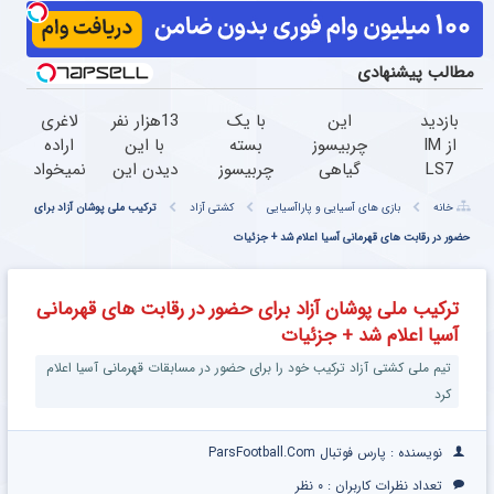
مطالب پیشنهادی
بازدید
این
با یک
13هزار نفر
لاغری
از IM
چربیسوز
بسته
با این
اراده
LS7
گیاهی
چربیسوز
دیدن این
نمیخواد
لوکس
با تمام
گیاهی
دوره به
این
خانه
بازی های آسیایی و پاراآسیایی
کشتی آزاد
ترکیب ملی پوشان آزاد برای
ترین
قدرت
خالص
آرزوهاشون
چربیسوز
شاسی
شکمتو
حضور در رقابت‌ های قهرمانی آسیا اعلام شد + جزئیات
ماهی
رسیدن |
گیاهی
بلند
آب
7کیلو
ثبت‌‌نام
رو
برقی
میکنه!
لاغر شو
رایگان
میخواد
ترکیب ملی پوشان آزاد برای حضور در رقابت‌ های قهرمانی
ایران
سفارش
(سفارش
آسیا اعلام شد + جزئیات
در
با
با
باشگاه
تخفیف
تخفیف)
تیم ملی کشتی آزاد ترکیب خود را برای حضور در مسابقات قهرمانی آسیا اعلام
انقلاب
ویژه
کرد
نویسنده : پارس فوتبال ParsFootball.Com
تعداد نظرات کاربران :
۰ نظر