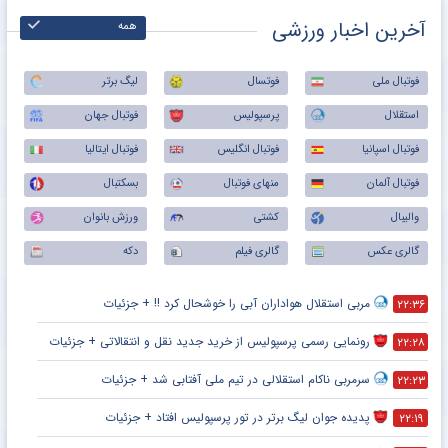
آخرین اخبار ورزشی
همه
فوتبال ملی
فوتسال
لیگ برتر
استقلال
پرسپولیس
فوتبال جهان
فوتبال اسپانیا
فوتبال انگلیس
فوتبال ایتالیا
فوتبال آلمان
منهای فوتبال
بسکتبال
والیبال
کشتی
ورزش بانوان
گالری عکس
گالری فیلم
دکه
مربی استقلال هواداران آبی را خوشحال کرد !! + جزئیات
۲۲:۳۶
رونمایی رسمی پرسپولیس از خرید جدید نقل و انتقالاتی + جزئیات
۲۲:۲۸
سرمربی ناکام استقلالی در تیم ملی آفتابی شد + جزئیات
۲۲:۲۳
پدیده جوان لیگ برتر در تور پرسپولیس افتاد + جزئیات
۲۲:۱۹