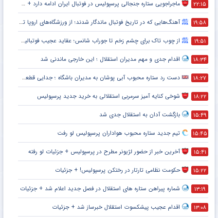
ماجراجویی ستاره جنجالی پرسپولیس در فوتبال ایران ادامه دارد + جزئیات
۲۲:۱۵
آهنگ‌هایی که در تاریخ فوتبال ماندگار شدند؛ از ورزشگاه‌های اروپا تا جام جهانی
۱۹:۵۸
از چوب تاک برای چشم زخم تا جوراب شانس؛ عقاید عجیب فوتبالیست‌ها!
۱۹:۵۱
اقدام جدی و مهم مدیران استقلال ؛ این خارجی ماندنی شد
۱۸:۳۴
دست رد ستاره محبوب آبی پوشان به مدیران باشگاه ؛ جدایی قطعی است !
۱۸:۲۷
شوخی کنایه آمیز سرمربی استقلالی به خرید جدید پرسپولیس
۱۸:۲۲
بازگشت آدان به استقلال جدی شد
۱۵:۴۹
تیم جدید ستاره محبوب هواداران پرسپولیس لو رفت
۱۵:۴۵
آخرین خبر از حضور لژیونر مطرح در پرسپولیس + جزئیات لو رفته
۱۵:۴۱
حکومت نظامی تارتار در رختکن پرسپولیس! + جزئیات
۱۵:۲۲
شماره پیراهن ستاره های استقلال در فصل جدید اعلام شد + جزئیات
۱۳:۱۹
اقدام عجیب پیشکسوت استقلال خبرساز شد + جزئیات
۱۳:۰۸