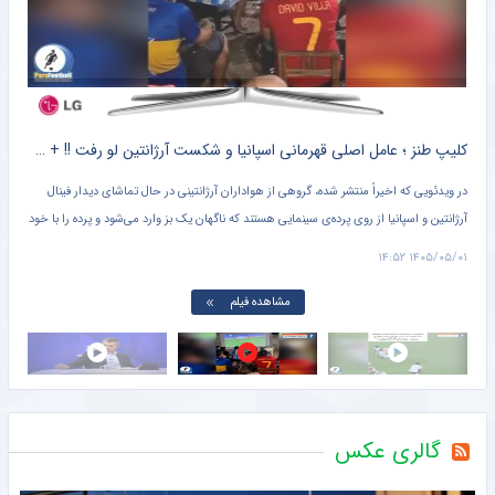
ویدیو| شوکه شدن گزارشگر روس از پرتاب اوت منجنیق طور نادر محمدی/ پاس گل لژیونر
خبرورزشی
کلیپ طنز ؛ متلک اسیدی هواداران ایرانی اسپانیا به مسی و تیم ملی آرژانتین + سند
کلیپ طنز ؛ عامل اصلی قهرمانی اسپانیا و شکست آرژانتین لو رفت !! + سند
یمون،
در ویدئویی که اخیراً منتشر شده، گروهی از هواداران آرژانتینی در حال تماشای دیدار فینال
عادل
آرژانتین و اسپانیا از روی پرده‌ی سینمایی هستند که ناگهان یک بز وارد می‌شود و پرده را با خود
صدا
می‌برد.
پس ا
۱۱:۱۳
۱۴۰۵/۰۵/۰۱ ۱۴:۵۲
این 
مشاهده فیلم
گالری عکس