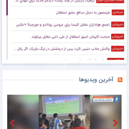
ترافیک بازیکن در چند پست؛ دردسر جدید برای مهدی تارتار
باشگاه خبرنگاران جوان
علیمنصور به دنبال مدافع سابق استقلال
خبرانلاین
تجمع هواداران مقابل کلیسا برای عروسی رونالدو و جورجینا! +عکس
خبرورزشی
حمایت کاپیتان اسبق استقلال از علی دایی مقابل بیرانوند
خبرورزشی
واکنش جالب دنیس اکرت پس از درخشش در لیگ بلژیک: اگر رئال مادرید پیشنهاد بدهد…!
خبرورزشی
داوری فوتبال زیر ذره‌بین هوش مصنوعی
خبرگزاری مهر
دلیل جدایی رامین رضاییان از استقلال چه بود؟
مشرق نیوز
آخرین ویدیوها
تاج: هوش مصنوعی باید در فوتبال ایران گسترش پیدا کند /تمام بازی‌های لیگ با استفاده از VAR برگزار می‌شود
خبرگزاری دانشجو
نخستین جلسه مدیرعامل تراکتور با جواد نکونام برگزار شد
خبرگزاری مهر
تمام دیدارهای فصل جدید لیگ فوتبال با VAR پوشش داده می‌شود
خبرگزاری مهر
پیشکسوت استقلال: رضاییان را باید حفظ می‌کردند/ استقلال شرایط خوبی دارد؛ فقط تکلیف مدیریت باید مشخص شود
خبرورزشی