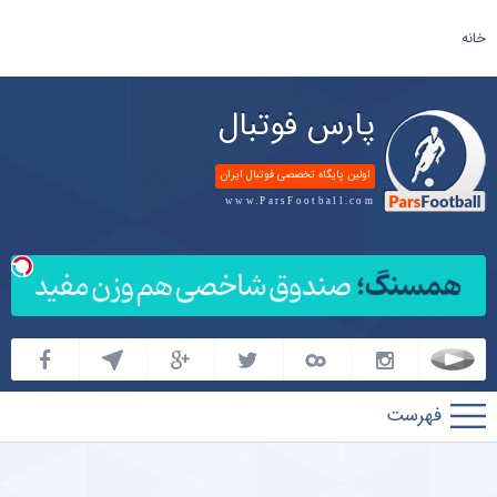
خانه
پارس فوتبال
اولین پایگاه تخصصی فوتبال ایران
www.ParsFootball.com
پارس
فوتبال