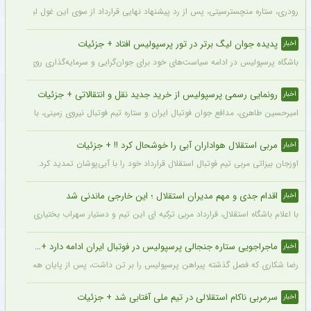
رودری، ستاره منچسترسیتی، پس از رد پیشنهاد نهایی قرارداد از سوی این غول لیگ برتری،
پدیده جوان لیگ برتر در تور پرسپولیس افتاد + جزئیات
اخبار
باشگاه پرسپولیس در ادامه سیاست‌های خود برای جوان‌گرایی و سرمایه‌گذاری روی استعدادهای آینده فوتبال ایران، ک
رونمایی رسمی پرسپولیس از خرید جدید نقل و انتقالاتی + جزئیات
اخبار
امیرحسین طاهری، مدافع جوان فوتبال ایران و ستاره تیم فوتبال نیروی زمینی، با قرارداد
مربی استقلال هواداران آبی را خوشحال کرد !! + جزئیات
اخبار
اوزجان بیزاتی مربی تیم فوتبال استقلال قرارداد خود را با آبی‌پوشان تمدید کرد.
اقدام جدی و مهم مدیران استقلال ؛ این خارجی ماندنی شد
اخبار
با اعلام باشگاه استقلال، قرارداد مربی ترکیه ای این تیم و دستیار سهراب بختیاری زاده تمد
ماجراجویی ستاره جنجالی پرسپولیس در فوتبال ایران ادامه دارد + جزئیات
اخبار
رضا شکاری که فصل گذشته پیراهن پرسپولیس را بر تن داشت، پس از پایان همکاری با این
سرمربی ناکام استقلالی در تیم ملی آفتابی شد + جزئیات
اخبار