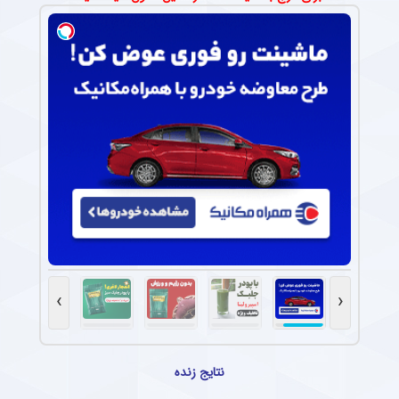
›
‹
نتایج زنده