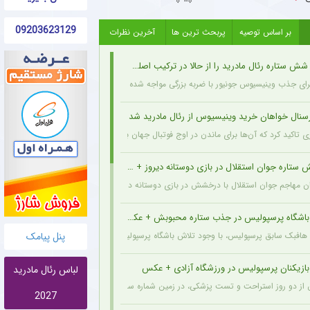
09203623129
بر اساس توصیه
پربحث ترین ها
آخرین نظرات
ش ستاره رئال مادرید را از حالا در ترکیب اصلی می بیند
 جذب وینیسیوس جونیور با ضربه بزرگی مواجه شده زیرا ژوزه مورینیو او را یک بازیکن ثابت در ترکیب می‌دا
رسنال خواهان خرید وینیسیوس از رئال مادرید شد
ری تاکید کرد که آن‌ها برای ماندن در اوج فوتبال جهان به بازیکنانی در سطح و اندازه این ستاره 
تاره جوان استقلال در بازی دوستانه دیروز + عکس
 مهاجم جوان استقلال با درخشش در بازی دوستانه دیروز، نشان داد آماده است تا در فصل 
 باشگاه پرسپولیس در جذب ستاره محبوبش + عکس
پنل پیامک
 هافبک سابق پرسپولیس، با وجود تلاش باشگاه پرسپولیس برای بازگشت او، ترجیح داد حداقل ی
بازیکنان پرسپولیس در ورزشگاه آزادی + عکس
لباس رئال مادرید
ز دو روز استراحت و تست پزشکی، در زمین شماره سه آزادی تمرین کرد.
2027