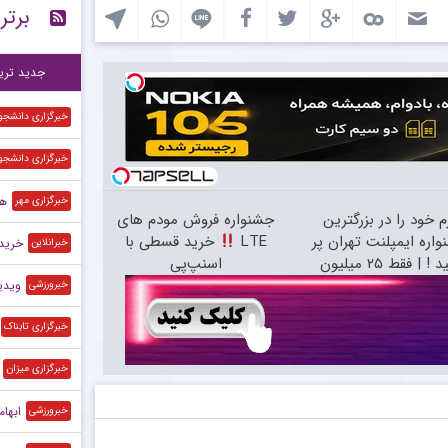
برتر
درگ
۸:۵۷
اح
۸:۵۳
جدید تری
خبرگزاری دانشجو
خبرگزاری دانشجو
هش
خبرگزاری مهر
م خود را در بزرگترین
جشنواره فروش مودم های
اره ایمپلنت تهران پر
LTE
خرید قسطی با
خرید 
خبرانلاین
 ! | فقط ۲۵ میلیون
اسنپ‌پی
ویدیو
خبرورزشی
خبرگزاری تابناک
خبرگزاری میزان
ابهامات ف
خبرورزشی