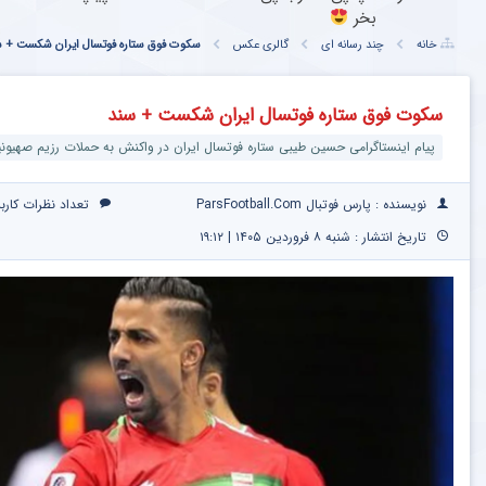
بخر
خانه
چند رسانه ای
گالری عکس
سکوت فوق ستاره فوتسال ایران شکست + س
سکوت فوق ستاره فوتسال ایران شکست + سند
پیام اینستاگرامی حسین طیبی ستاره فوتسال ایران در واکنش به حملات رزیم صهیون
نویسنده : پارس فوتبال ParsFootball.Com
تعداد نظرات کارب
تاریخ انتشار : شنبه ۸ فروردین ۱۴۰۵ | ۱۹:۱۲