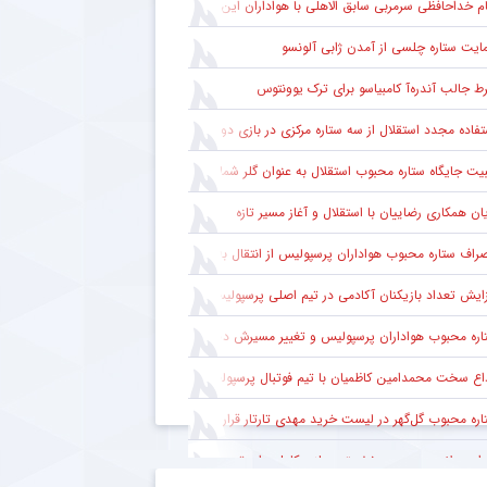
ام خداحافظی سرمربی سابق الاهلی با هواداران این باشگاه
ایت ستاره چلسی از آمدن ژابی آلونسو
ط جالب آندره‌آ کامبیاسو برای ترک یوونتوس
تفاده مجدد استقلال از سه ستاره مرکزی در بازی دوستانه
یت جایگاه ستاره محبوب استقلال به عنوان گلر شماره یک این تیم برای شروع لیگ
یان همکاری رضاییان با استقلال و آغاز مسیر تازه
راف ستاره محبوب هواداران پرسپولیس از انتقال به الطلبه عراق
زایش تعداد بازیکنان آکادمی در تیم اصلی پرسپولیس
ره محبوب هواداران پرسپولیس و تغییر مسیرش در نقل‌وانتقالات
اع سخت محمدامین کاظمیان با تیم فوتبال پرسپولیس
اره محبوب گل‌گهر در لیست خرید مهدی تارتار قرار ندارد
راج میلاد محمدی در نخستین بازی کامل برای تیم جدیدش