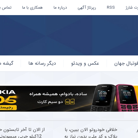
ت شارژ
RSS
رپرتاژ آگهی
درباره ما
همکاری با ما
تماس با
وتبال جهان
عکس و ویدئو
دیگر رسانه ها
گیشه م
ر
خلافی خودروتو الان ببین، با
از الان تا آخر تابستون 
پلاک و کد ملی، بدون نیاز به
12کیلو چربی میسوزونی