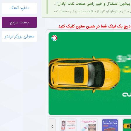
یشین استقلال و خیبر راهی صنعت نفت آبادان شد + عکس
دانلود آهنگ
یش چادرملو اردکان از حالا به بعد بازیکن صنعت نفت است.
پست سریع
رمی برای ستاره اینتر پیام فرستاد + عکس
 درج بک لینک شما در همین ستون کلیک کنید
توری جدیدی در صفحه شخصی خود برای مارکوس تورام ستاره اینتر منتشر کرد.
معرفی بروکر ترندو
وب هواداران پرسپولیس و تغییر مسیرش در نقل‌وانتقالات
سه پیشنهاد مختلف روبرو شده و به زودی تیم خود را معرفی خواهد کرد.
لدینگ خلیج‌فارس با مدیرعاملی متدین در استقلال
 پیگیری‌ها روند مدیرعاملی مصطفی متدین در استقلال به طور کامل طی شده و هلدینگ خلیج‌
ید قهرمان اروپا ؛ ستاره جوان به پاری سن ژرمن می رود
تحت هدایت لوئیس انریکه، خرید دیگری را در آستانه نهایی‌شدن دارد.
ازگشت قریب‌الوقوع دروازه‌بان اسپانیایی به استقلال
بان اسپانیایی فصل گذشته، را تمدید کند.
›