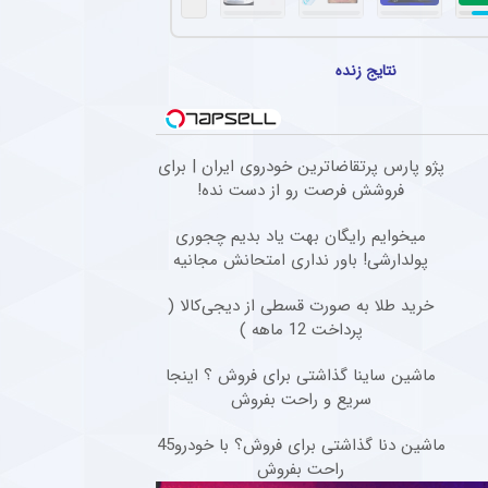
ذوب‌آهن اصفهان از کیت جدید برای فصل بیست و ششم + عکس
ن از کیت جدید خود برای فصل بیست و ششم رونمایی کرد. طراحی پیراهن با الهام از نقوش ا
نتایج زنده
قلال خوزستان در برابر استقلال تهران
 دیداری تدارکاتی، با برتری ۳ بر صفر برابر استقلال خوزستان، با دبل سعید سحرخیزان و گل یاسر آسانی پیروز شد.
ونی کروس به تمدید قرارداد وینیسیوس جونیور + عکس
پژو پارس پرتقاضاترین خودروی ایران | برای
فروشش فرصت رو از دست نده!
 احتمال جدایی‌اش از این باشگاه پایان می‌دهد.
میخوایم رایگان بهت یاد بدیم چجوری
بوب گل‌گهر در لیست خرید مهدی تارتار قرار ندارد
پولدارشی! باور نداری امتحانش مجانیه
فع چپ ۲۴ ساله گل‌گهر، در لیست خرید مهدی تارتار قرار ندارد.
خرید طلا به صورت قسطی از دیجی‌کالا (
پرداخت 12 ماهه )
ماشین ساینا گذاشتی برای فروش ؟ اینجا
سریع و راحت بفروش
ماشین دنا گذاشتی برای فروش؟ با خودرو45
راحت بفروش