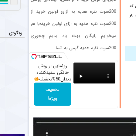
رونمایی 
عکس
در انتظار شماست
 که
ذوب‌آهن اصفها
200سوت نقره هدیه به ازای اولین خرید از
بار
گرمی
توقف است
200سوت نقره هدیه به ازای اولین خرید؛با هر
اخبار
مبلغی نقره بخر
تیم فوتبال استقلال تهران امشب در
وبگردی
میخوایم رایگان بهت یاد بدیم چجوری
پولدارشی! باور نداری امتحانش مجانیه
واکنش ت
عکس
200سوت نقره هدیه گرمی به شما
وینیسیوس جونیور ۲۶ ساله با رئال مادرید برای امضای قراردادی بلندمدت به توافق رسید که او را تا سال ۲۰۳۲ در سانتیاگو برنابئو نگه خواهد داشت و به شایعات درباره
رونمایی از روش
ستاره مح
اخبار
خانگی سفیدکننده
با وجود شایعات، امیر جعفری، مدا
دندان50%تخفیف
تخفیف
ویژه!