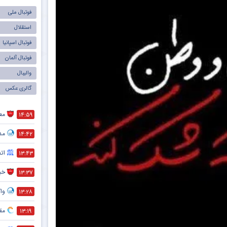
فوتبال ملی
استقلال
فوتبال اسپانیا
فوتبال آلمان
والیبال
گالری عکس
معم
۱۴:۵۹
مد
۱۴:۴۲
ات
۱۳:۴۳
خبر
۱۳:۳۷
واک
۱۳:۲۸
مقص
۱۳:۱۹