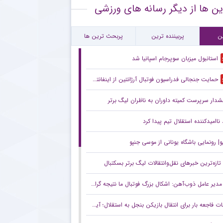
ین ها از دیگر رسانه های ورزشی
ذشت سرمربی باسابقه فوتبال ایتالیا در ۹۰ سالگی
تمال بازگشت قریب‌الوقوع دروازه‌بان اسپانیایی به استقلال
ن
پربیننده ترین
پربحث ترین ها
استانبول میزبان سوپرجام اسپانیا شد
حمایت جنجالی فدراسیون فوتبال آرژانتین از اینفانتینو
دار سرپرست ‌کمیته داوران به ناظران لیگ برتر
ناامیدکننده استقلال تیم پیدا کرد
| رونمایی باشگاه یونانی از موسی جنپو
تازه‌ترین خبرهای نقل‌وانتقالات لیگ برتر بسکتبال
مدیر عامل ذوب‌آهن: اشکال بزرگ فوتبال ما نتیجه گرایی‌ست/ نتیجه‌گرایی قدرت ریسک مدیران و مربیان را پایین می‌آورد
اجعه بار برای انتقال بازیکن بنجل به استقلال؛ آیا در یونان هم به موسی جنپو یک میلیون دلار پیش پرداخت دادند؟!