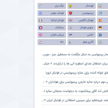
فوتسال
لیگ برتر
پرسپولیس
فوتبال جهان
فوتبال انگلیس
فوتبال ایتالیا
منهای فوتبال
بسکتبال
کشتی
ورزش بانوان
گالری فیلم
دکه
ار پرسپولیس به دنبال بازگشت به مستطیل سبز ؛ سورپرایز بزرگ در راه است ؟ + جزئیات
یران استقلال صدای اسطوره آبی ها را درآوردند + جزئیات
فاق شوکه کننده برای ستاره پرسپولیسی در فوتبال اروپا
 مهم درباره ستاره خارجی پرسپولیس برای هواداران + جزئیات
نش تند آقای پیشکسوت به درخواست جنجالی ستاره استقلال + جزئیات
د غیرمنتظره برای سرمربی استقلالی در فوتبال ایران + جزئیات