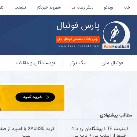
خانه
ویدئو
دیگر رسانه ها
شهروند خبرنگار
تبلیغات
کار
پارس فوتبال
اولین پایگاه تخصصی فوتبال ایران
www.ParsFootball.com
پارس
فوتبال ملی
لیگ برتر
نویسندگان و مقالات
ف
فوتبال
مطالب پیشنهادی
اینترنت LTE پیشگامان رو با 4
ترید XAUUSD با اسپرد از صف
قسط از اسنپ پی + ترب پی
پیپ