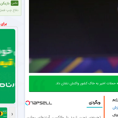
بازیکن پ
عکس
دفاع چپ فصل پ
مهدی طا
عکس
برای
مهدی طارمی اس
ستاره محب
اخبار
رضا شکاری با 
موافقت ه
اخبار
بر اساس آخرین
اولین خر
اخبار
 حملات اخیر به خاک کشور واکنش نشان داد.
پاری‌سن‌ژرمنِ 
احتمال ب
ژیم
اخبار
وبگردی
پس از پاسخ منفی CAS به درخواست استقلال، این باشگاه به درخواست بختیاری‌زاده قصد دارد قرارداد آنتونیو آدان، دروازه‌
زش
‹
خاک
تجربه‌ی نوین ترید با والکس، آینده‌ای روشن