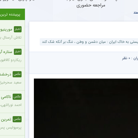
مراجعه حضوری
ند
پربیننده ترین
مورینیو ش
اخبار
تلاش آرسنال برای
یستی به خاک ایران : میان دشمن و وطن ، ننگ بر آنکه شک کند
ستاره آ
اخبار
ران :
۰ نظر
ریکاردو کالافیو
درخشش س
عکس
سعید سحرخیزان
ناکامی
عکس
احمد نوراللهی،
تمرین 
عکس
پرسپولیس پس ا