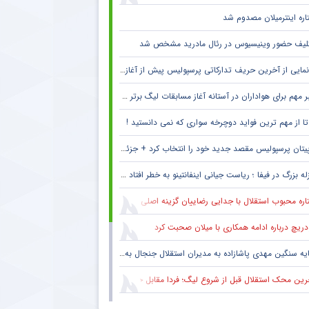
اره اینترمیلان مصدوم شد
لیف حضور وینیسیوس در رئال مادرید مشخص شد
مایی از آخرین حریف تدارکاتی پرسپولیس پیش از آغاز لیگ برتر
 مهم برای هواداران در آستانه آغاز مسابقات لیگ برتر + جزئیات
پیتان پرسپولیس مقصد جدید خود را انتخاب کرد + جزئیات
له بزرگ در فیفا ؛ ریاست جیانی اینفانتینو به خطر افتاد !! + جزئیات
ره محبوب استقلال با جدایی رضاییان گزینه اصلی دفاع راست این تیم
دریچ درباره ادامه همکاری با میلان صحبت کرد
یه سنگین مهدی پاشازاده به مدیران استقلال جنجال به پا کرد
ین محک استقلال قبل از شروع لیگ؛ فردا مقابل حریف تدارکاتی
حال سنگین تیم مطرح عربی به پرسپولیس و مهدی تارتار