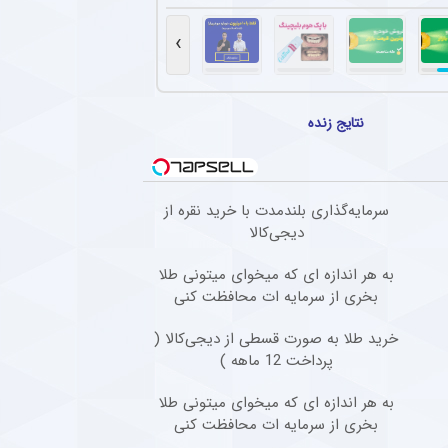
ضاییان با استقلال به خط پایان رسید + سند
با انتشار اطلاعیه‌ای از پایان همکاری با رامین رضاییان خبر داد.
›
نگین تیم مطرح عربی به پرسپولیس و مهدی تارتار
 تقابل با پرسپولیس جا زد و حاضر به مسابقه نشد.
نتایج زنده
انی پیشنهاد باشگاه پرسپولیس را نپذیرفت
 کرد در فوتبال ایران فقط برای استقلال بازی خواهد کرد.
سرمایه‌گذاری بلندمدت با خرید نقره از
بازگشت ستاره گابنی به استقلال افزایش یافت
دیجی‌کالا
واهد و قرائن پیداست، دیدیه اندونگ در مسیر بازگشت به استقلال قرار دارد.
به هر اندازه ای که میخوای میتونی طلا
بخری از سرمایه ات محافظت کنی
خرید طلا به صورت قسطی از دیجی‌کالا (
پرداخت 12 ماهه )
به هر اندازه ای که میخوای میتونی طلا
بخری از سرمایه ات محافظت کنی