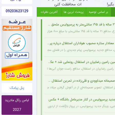
گیر!
ات محافظت کنی
09203623129
بر اساس توصیه
پربحث ترین ها
آخرین نظرات
هزار دلار از اخمت گروژنی به پرسپولیس پیوست.
نادار ستاره محبوب هواداران استقلال درباره پرسپولیس + عکس
ی، مدافع جدید پرسپولیس پیام جدیدی را در فضای مجازی به اشتراک گذاشت: تمام قلبم برا
ین رامین رضاییان در استقلال رونمایی شد + عکس
ه رامین رضاییان در استقلال، مدافع راست جوان آبی‌ها انگیزه بیشتری برای شروع فصل پیدا کر
یمانه میداوودی و قلی‌زاده در تمرین استقلال + عکس
پنل پیامک
 استقلال، تصویر صمیمانه‌ای از در آغوش گرفتن میلاد میداوودی (مربی مهاجمان) و اسماعیل قل
جدید پرسپولیس در کنار مدیرعامل باشگاه + عکس
لباس رئال مادرید
 وینگر جدید پرسپولیس، در پرواز بازگشت از اردوی ارزروم در کنار پیمان حدادی دیده شد.
2027