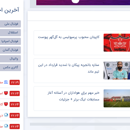
آخرین اخ
فوتبال ملی
استقلال
کاپیتان محبوب پرسپولیس به گل‌گهر پیوست
فوتبال اسپانیا
فوتبال آلمان
والیبال
ستاره باتجربه پیکان با تمدید قرارداد در این
گالری عکس
تیم ماند
مص
۲۲:۲۹
خبر مهم برای هواداران در آستانه آغاز
است
۲۲:۲۴
مسابقات لیگ برتر + جزئیات
کا
۲۲:۲۴
در
۲۲:۲۴
ستا
۲۲:۲۴