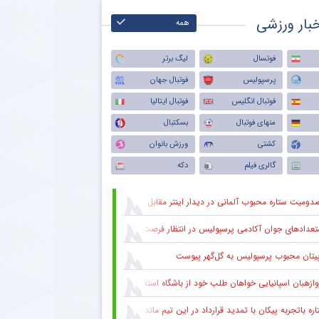
بار ورزشی
همه
فوتسال
لیگ برتر
پرسپولیس
فوتبال جهان
فوتبال انگلیس
فوتبال ایتالیا
منهای فوتبال
بسکتبال
کشتی
ورزش بانوان
گالری فیلم
دکه
دومیت ستاره محبوب آلمانی در دیدار اینتر مقابل میلان
عدادهای جوان آکادمی پرسپولیس در انتظار فرصت در ترکیب اصلی
پیتان محبوب پرسپولیس به گل‌گهر پیوست
وازهبان اسپانیایی خواهان طلب خود از باشگاه استقلال شد
ره باتجربه پیکان با تمدید قرارداد در این تیم ماند