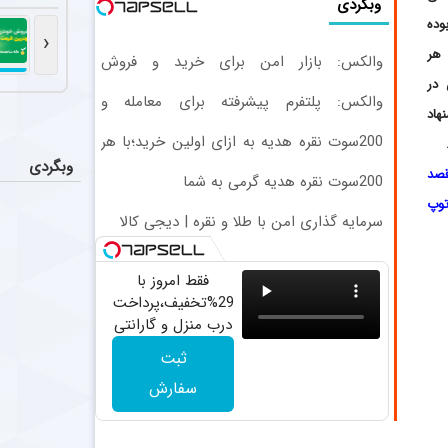
رامین ر
وبگردی
عکس
وده
باشگاه استقلال 
‹
ی هر
والکس: بازار امن برای خرید و فروش
ضدحال س
اخبار
دارایی‌های دیجیتال
 در
والکس: پلتفرم پیشرفته برای معامله و
العربی کویت از
هاد
سرمایه‌گذاری ایمن
200سوت نقره هدیه به ازای اولین خرید؛با هر
یاسر آس
اخبار
مبلغی نقره بخر
وبگردی
قصد
پرسپولیس پیشنهادی ۱.۷ تا ۲ میلیون دلاری به یاسر آسانی، وینگر استقلال، ارائه کرد، اما او نپذیرفت. آسانی تأکید
200سوت نقره هدیه گرمی به شما
توپ
سرمایه گذاری امن با طلا و نقره | دیجی کالا
احتمال 
اخبار
آن طور که از ش
فقط امروز با
29%تخفیف،پرداخت
درب منزل و گارانتی
تعویض چراغ 40
ثبت
وات بخر
سفارش