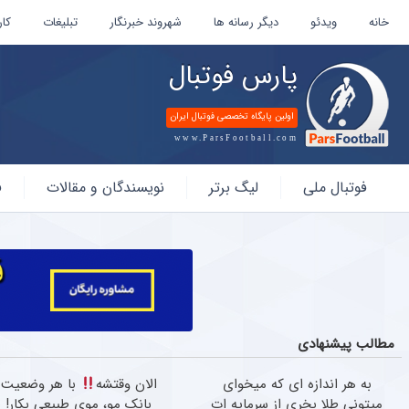
خانه
ویدئو
دیگر رسانه ها
شهروند خبرنگار
تبلیغات
کار
پارس فوتبال
اولین پایگاه تخصصی فوتبال ایران
www.ParsFootball.com
پارس
فوتبال ملی
لیگ برتر
نویسندگان و مقالات
ف
فوتبال
مطالب پیشنهادی
به هر اندازه ای که میخوای
الان وقتشه
با هر وضعیت
میتونی طلا بخری از سرمایه ات
بانک مو، موی طبیعی بکار!