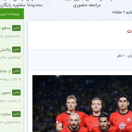
مراجعه حضوری
محدوده! مشاوره رایگان ب
رتری + جزئیات
پربیننده ترین
مدافع ۲۱ ساله با قد ۱۹۵ سانتی‌متر به پرسپولیس ملحق شد + عکس
عکس
ات
محمدمهدی زارع، مدافع ۲۱ ساله با قد ۱۹۵ سانتی‌متر، با مبلغ ۸۰۰ 
واکنش مع
عکس
ران :
۱ نظر
ابوالفضل جلال
از جانش
عکس
با پایان پروند
تصویر صم
عکس
در تمرین دیروز
ستاره 
عکس
محمدمهدی محبی،