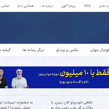
ت شارژ
RSS
رپرتاژ آگهی
درباره ما
همکاری با ما
تماس با
وتبال جهان
عکس و ویدئو
دیگر رسانه ها
گیشه م
خلافی خودروتو الان ببین، با
به جشنواره ایمپلنت ته
پلاک و کد ملی، بدون نیاز به
خوش اومدی! | فرص