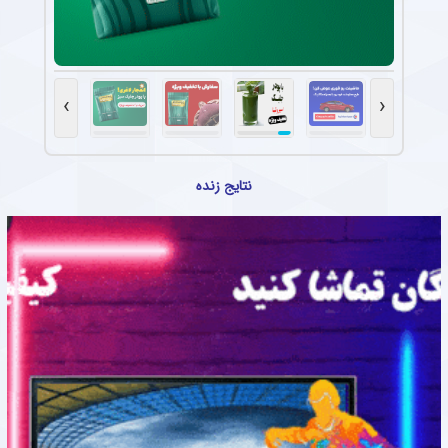
›
‹
نتایج زنده