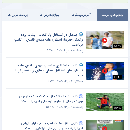
ویدیوهای مرتبط
آخرین ویدئوها
پربازدیدترین ها
پربحث ترین ها
جنجال در استقلال بالا گرفت ؛ پشت پرده
واکنش خبرساز اسطوره علیه مهدی قایدی + کلیپ
پربازدید
00:33
پنجشنبه ۸ مرداد ۱۴۰۵ | ۱۸:۲۸
کلیپ ؛ افشاگری جنجالی مهدی قائدی علیه
کاپیتان های استقلال فضای مجازی را منفجر کرد+
سند
01:14
سه‌شنبه ۶ مرداد ۱۴۰۵ | ۱۶:۵۲
کلیپ دیده نشده از وحشت خنده دار برادر
کوچک یامال از لولوی تیم ملی اسپانیا + سند
پنجشنبه ۱ مرداد ۱۴۰۵ | ۱۵:۴۵
00:35
کلیپ طنز ؛ متلک اسیدی هواداران ایرانی
اسپانیا به مسی و تیم ملی آرژانتین + سند