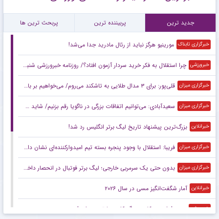
جدید ترین
پربیننده ترین
پربحث ترین ها
مورینیو هرگز نباید از رئال مادرید جدا می‌شد!
خبرگزاری تابناک
چرا استقلال به فکر خرید سردار آزمون افتاد؟/ روزنامه خبرورزشی شنبه را ببینید
خبرورزشی
قلی‌پور: برای ۳ مدال طلایی به تاشکند می‌روم/ می‌خواهیم بر بام آسیا بایستیم
خبرگزاری میزان
سعیدآبادی: می‌توانیم اتفاقات بزرگی در ناگویا رقم بزنیم/ شاید حریفانم از سبک مبارزه من شگفت‌زده شوند
خبرگزاری میزان
بزرگ‌ترین پیشنهاد تاریخ لیگ برتر انگلیس رد شد!
خبرانلاین
فریبا: استقلال با وجود پنجره بسته تیم امیدوارکننده‌ای نشان داد/ لیگ امسال قابل پیش‌بینی نیست
خبرگزاری میزان
بدون حتی یک سرمربی خارجی؛ لیگ برتر فوتبال در انحصار داخلی‌ها/ فصل آزمون مربیان ایرانی با چاشنی تکرار و فرصت طلایی
خبرگزاری میزان
آمار شگفت‌انگیز مسی در سال ۲۰۲۶
خبرانلاین
ویدیو| شیرین کاری یورگ کلوپ با ترن هوایی!
خبرورزشی