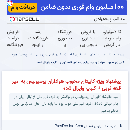
مطالب پیشنهادی
تا 3میلیارد
با فروش
فروشگاه
رشد
افزایش
وام سرمایه
اعتباری
حضوری
فروشگاهت
درآمـد
در گردش
دیجی پی
یا
از اینجا
فروشگاهت
فروشندگان
فروش
اینترنتی
شروع
رو تضمین
خانه
چند رسانه ای
گالری فیلم
گالری فیلم پرسپولیس
پیشنهاد ویژه
=>
محصولت
داری؟
می‌شه،
کن
فروشگاهت
رو بالاببر
راحت
کاپیتان محبوب هواداران پرسپولیس به امیر قلعه نویی + کلیپ وایرال شده
برای درآمد
رو ثبت
محصول
بیشتر،
کن
و
آماده‌ای؟
پیشنهاد ویژه کاپیتان محبوب هواداران پرسپولیس به امیر
خدماتت
قلعه نویی + کلیپ وایرال شده
رو
بفروش
امید عالیشاه کاپیتان پرسپولیس در واکنش به قرعه تیم ملی فوتبال ایران در
جام جهانی 2026 : قرعه تیم ملی خوب بود اما باید بازی های تدارکاتی بهتری
انجام بدهیم
نویسنده : پارس فوتبال ParsFootball.Com