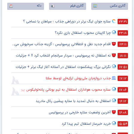
گالری عکس
گالری فیلم
دکه
ستاره جوان لیگ برتر در دوراهی جذاب ؛ سپاهان یا نساجی ؟
۲۳:۳۱
چرا کاپیتان محبوب استقلال بازی نکرد؟
۲۳:۱۸
اقدام جدید نقل و انتقالاتی پرسپولیس ؛ گزینه جذاب سرخپوش می شود؟
۲۳:۱۱
نه استقلال نه پرسپولیس ؛ سردار سرانجام انتخاب کرد !! + جزئیات
۱۸:۱۱
نگرانی بزرگ پیشکسوت استقلال در آستانه آغاز لیگ برتر + جزئیات
۱۷:۵۱
جذب دروازه‌بان ملی‌پوش ترکیه‌ای توسط سلتا
۱۷:۱۲
ستاره محبوب هواداران استقلال به تیم یونانی پانه‌تولیکوس پیوست
۱۷:۰۶
استقلال به دنبال تمدید با ستاره پیشین رئال مادرید
۱۶:۱۲
آخرین وضعیت ستاره خارجی در پرسپولیس
۱۶:۰۸
خرید خبرساز استقلال تیم پیدا کرد
۱۵:۵۴