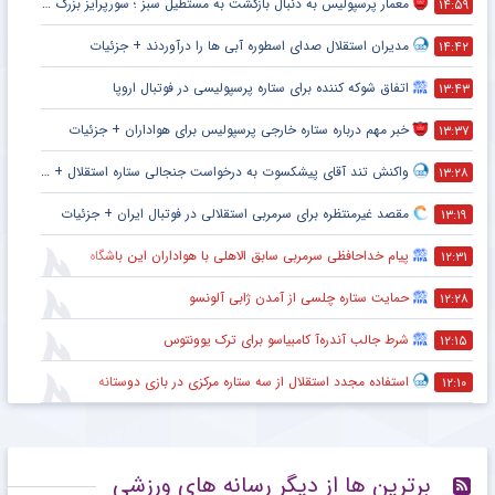
معمار پرسپولیس به دنبال بازگشت به مستطیل سبز ؛ سورپرایز بزرگ در راه است ؟ + جزئیات
۱۴:۵۹
مدیران استقلال صدای اسطوره آبی ها را درآوردند + جزئیات
۱۴:۴۲
اتفاق شوکه کننده برای ستاره پرسپولیسی در فوتبال اروپا
۱۳:۴۳
خبر مهم درباره ستاره خارجی پرسپولیس برای هواداران + جزئیات
۱۳:۳۷
واکنش تند آقای پیشکسوت به درخواست جنجالی ستاره استقلال + جزئیات
۱۳:۲۸
مقصد غیرمنتظره برای سرمربی استقلالی در فوتبال ایران + جزئیات
۱۳:۱۹
پیام خداحافظی سرمربی سابق الاهلی با هواداران این باشگاه
۱۲:۳۱
حمایت ستاره چلسی از آمدن ژابی آلونسو
۱۲:۲۸
شرط جالب آندره‌آ کامبیاسو برای ترک یوونتوس
۱۲:۱۵
استفاده مجدد استقلال از سه ستاره مرکزی در بازی دوستانه
۱۲:۱۰
برترین ها از دیگر رسانه های ورزشی