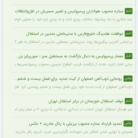
ستاره محبوب هواداران پرسپولیس و تغییر مسیرش در نقل‌وانتقالات
اخبار
رضا شکاری با سه پیشنهاد مختلف روبرو شده و به زودی تیم خود را معرفی خواهد کرد.
موافقت هلدینگ خلیج‌فارس با مدیرعاملی متدین در استقلال
اخبار
بر اساس آخرین پیگیری‌ها روند مدیرعاملی مصطفی متدین در استقلال به طور کامل طی شد
معمار پرسپولیس به دنبال بازگشت به مستطیل سبز ؛ سورپرایز بزرگ در راه است ؟ + جزئیات
اخبار
برخی اخبار تایید نشده از بازگشت قریب الوقوع سرمربی محبوب پرسپولیسی‌ها به دنیای فو
رونمایی ذوب‌آهن اصفهان از کیت جدید برای فصل بیست و ششم + عکس
عکس
ذوب‌آهن اصفهان از کیت جدید خود برای فصل بیست و ششم رونمایی کرد. طراحی پیراهن با
توقف استقلال خوزستان در برابر استقلال تهران
اخبار
تیم فوتبال استقلال تهران امشب در دیداری تدارکاتی، با برتری ۳ بر صفر برابر استقلال خوزستان، با دبل سعید سحرخیزان و گل یاسر آسانی پیروز شد.
تمدید قرارداد ستاره محبوب برزیلی با رئال مادرید + عکس
عکس
همزمان با نهایی شدن انتقال یان دیومانده (گران‌ترین خرید تاریخ رئال مادرید)، تمدید قرارداد وینیسیو