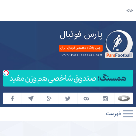
خانه
پارس فوتبال
اولین پایگاه تخصصی فوتبال ایران
www.ParsFootball.com
پارس
فوتبال