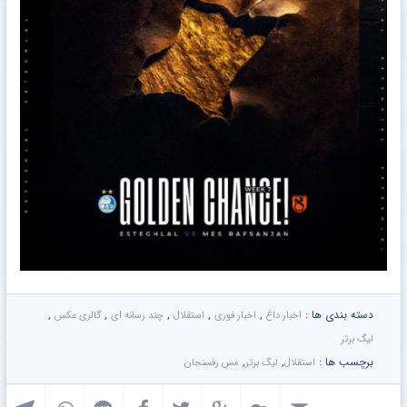
دسته بندی ها :
,
,
,
,
,
اخبار داغ
اخبار فوری
استقلال
چند رسانه ای
گالری عکس
لیگ برتر
برچسب ها :
,
,
استقلال
لیگ برتر
مس رفسنجان