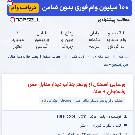
مطالب پیشنهادی
تا 3میلیارد
پایان
وداع با
با این
۱
وام سرمایه
دغدغه
چین و
چربیسوز
میلیارد
در گردش
هزینه
چروک
گیاهی
اعتبار
فروشندگان
های
های
نگران
خرید
خانه
چند رسانه ای
گالری عکس
رونمایی استقلال از پوستر جذاب دیدار مقابل
=>
دندان
سطحی
اضافه
طلا |
فروشگاهت
مس رفسنجان + سند
پزشکی
و عمقی
وزنت
بدون
رو ثبت
با پک
پوست...
نباش
ضامن
کن
سفید
(کلیک
و چک
رونمایی استقلال از پوستر جذاب دیدار مقابل مس
کننده
جهت
رفسنجان + سند
خانگی
سفارش
با
استقلال از پوستر دیدار مقابل مس رفسنجان رونمایی کرد
تخفیف)
نویسنده : پارس فوتبال ParsFootball.Com
تعداد نظرات کاربران :
۰ نظر
تاریخ انتشار : پنجشنبه ۲۴ مهر ۱۴۰۴ | ۲۰:۲۴