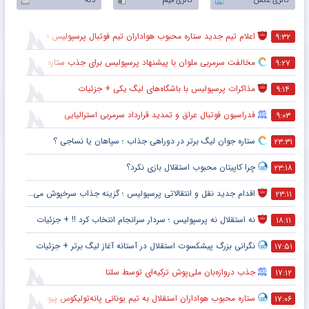
گالری عکس
گالری فیلم
دکه
اعلام تیم جدید ستاره محبوب هواداران تیم فوتبال پرسپولیس طی ۴۸ ساعت آینده
۹:۳۲
مخالفت سرمربی ملوان با پیشنهاد پرسپولیس برای جذب ستاره محبوبش
۹:۲۷
مذاکرات پرسپولیس با باشگاه‌های لیگ یکی + جزئیات
۹:۱۴
فدراسیون فوتبال عراق و تمدید قرارداد سرمربی استرالیایی
۹:۰۳
ستاره جوان لیگ برتر در دوراهی جذاب ؛ سپاهان یا نساجی ؟
۲۳:۳۱
چرا کاپیتان محبوب استقلال بازی نکرد؟
۲۳:۱۸
اقدام جدید نقل و انتقالاتی پرسپولیس ؛ گزینه جذاب سرخپوش می شود؟
۲۳:۱۱
نه استقلال نه پرسپولیس ؛ سردار سرانجام انتخاب کرد !! + جزئیات
۱۸:۱۱
نگرانی بزرگ پیشکسوت استقلال در آستانه آغاز لیگ برتر + جزئیات
۱۷:۵۱
جذب دروازه‌بان ملی‌پوش ترکیه‌ای توسط سلتا
۱۷:۱۲
ستاره محبوب هواداران استقلال به تیم یونانی پانه‌تولیکوس پیوست
۱۷:۰۶