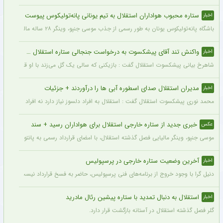
ستاره محبوب هواداران استقلال به تیم یونانی پانه‌تولیکوس پیوست
اخبار
باشگاه پانه‌تولیکوس یونان به طور رسمی از جذب موسی جنپو، وینگر ۲۸ ساله مالیایی سابق استقلال، با قراردادی دو ساله خبر داد.
واکنش تند آقای پیشکسوت به درخواست جنجالی ستاره استقلال + جزئیات
اخبار
شاهرخ بیانی پیشکسوت استقلال گفت : بازیکنی که سالی یک گل می‌زند با او قرارداد ۲۰۰ میلیاردی می‌بندند و این بازیکن «ناز» هم می‌کند که اگر فلان قدر ندهید قهر می‌کنم.
مدیران استقلال صدای اسطوره آبی ها را درآوردند + جزئیات
اخبار
محمد نوری پیشکسوت استقلال گفت : استقلال به افراد دلسوز نیاز دارد نه افراد سود جو و
خبری جدید از ستاره خارجی استقلال برای هواداران رسید + سند
عکس
موسی جنپو، وینگر مالیایی فصل گذشته استقلال، با امضای قرارداد رسمی به پانتولیکوس یونا
آخرین وضعیت ستاره خارجی در پرسپولیس
اخبار
دنیل گرا با وجود خروج از برنامه‌های فنی پرسپولیس، حاضر به فسخ قرارداد نیست. مدیران
استقلال به دنبال تمدید با ستاره پیشین رئال مادرید
اخبار
گلر فصل گذشته استقلال در آستانه بازگشت قرار دارد.