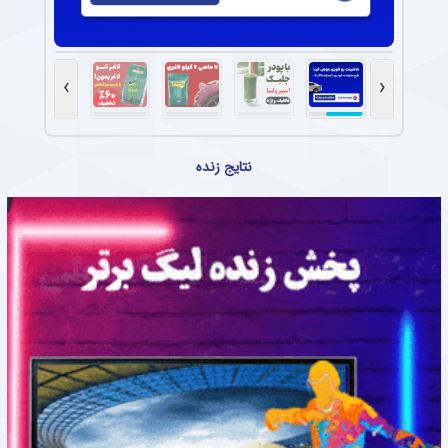
›
‹
نتایج زنده