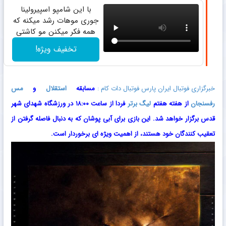
با این شامپو اسپیرولینا
جوری موهات رشد میکنه که
همه فکر میکنن مو کاشتی
تخفیف ویژه!
خبرگزاری فوتبال ایران پارس فوتبال دات کام :
مسابقه
استقلال
و
مس
رفسنجان
از هفته هفتم
لیگ برتر
فردا از ساعت ۱۸:۰۰ در ورزشگاه شهدای شهر
قدس برگزار خواهد شد. این بازی برای آبی‌ پوشان که به دنبال فاصله گرفتن از
تعقیب‌ کنندگان خود هستند، از اهمیت ویژه‌ ای برخوردار است.