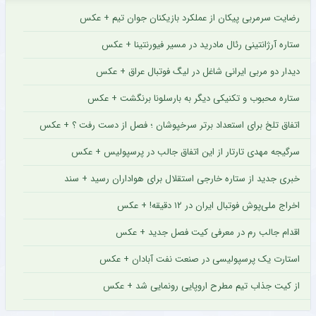
رضایت سرمربی پیکان از عملکرد بازیکنان جوان تیم + عکس
ستاره آرژانتینی رئال مادرید در مسیر فیورنتینا + عکس
دیدار دو مربی ایرانی شاغل در لیگ فوتبال عراق + عکس
ستاره محبوب و تکنیکی دیگر به بارسلونا برنگشت + عکس
اتفاق تلخ برای استعداد برتر سرخپوشان ؛ فصل از دست رفت ؟ + عکس
سرگیجه مهدی تارتار از این اتفاق جالب در پرسپولیس + عکس
خبری جدید از ستاره خارجی استقلال برای هواداران رسید + سند
اخراج ملی‌پوش فوتبال ایران در ۱۲ دقیقه! + عکس
اقدام جالب رم در معرفی کیت فصل جدید + عکس
استارت یک پرسپولیسی در صنعت نفت آبادان + عکس
از کیت جذاب تیم مطرح اروپایی رونمایی شد + عکس