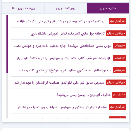
جدید ترین
پربیننده ترین
پربحث ترین ها
علی تاجیک و مهرداد یوسفی در کادر فنی تیم ملی تکواندو قزاقستان
خبرگزاری مهر
کارخانه پول‌سازی لایپزیگ؛ کلاس آموزشی باشگاه‌داری
خبرگزاری میزان
لیونل مسی خداحافظی می‌کند؟ اجازه بدهید لذت ببرد و خودش تصمیم بگیرد!
خبرورزشی
تازه‌واردها هر شب کتاب افتخارات پرسپولیس را دوره کنند/ تارتار باید بداند هوادار فقط قهرمانی می‌خواهد
خبرورزشی
ویدیو| چالش هدف‌گیری ستاره بایرن مونیخ/ از مبتدی تا غیرممکن
خبرورزشی
سرمربی سابق تیم ملی تکواندو، هدایت قزاقستان را عهده‌دار شد
خبرگزاری میزان
هافبک آلومینیوم، پرسپولیسی می‌شود؟
مشرق نیوز
هشدار تارتار در رختکن پرسپولیس؛ اخراج بدون تعارف در انتظار فرد خاطی
خبرگزاری مهر
تمجید رسانه آلبانیایی از عملکرد آسانی مقابل استقلال خوزستان
خبرگزاری مهر