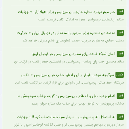
خبر مهم درباره ستاره خارجی پرسپولیس برای هواداران + جزئیات
اخبار
ستاره ازبکستانی پرسپولیس هنوز به آمادگی کامل نرسیده است.
مقصد غیرمنتظره برای سرمربی استقلالی در فوتبال ایران + جزئیات
اخبار
مجتبی جباری به عنوان سرمربی جدید شناورسازی قشم معرفی خواهد شد.
اتفاق شوکه کننده برای ستاره پرسپولیسی در فوتبال اروپا
اخبار
میلاد محمدی چپ‌ پای پیشین پرسپولیس در نخستین حضور ثابت در ترکیب بوراتس بانیا لوکا
سرگیجه مهدی تارتار از این اتفاق جالب در پرسپولیس + عکس
عکس
بازیکنان خط میانی پرسپولیس، کار دشواری برای قرار گرفتن در ترکیب ثابت این تیم خواه
اقدام جدید نقل و انتقالاتی پرسپولیس ؛ گزینه جذاب سرخپوش می شود؟
اخبار
باشگاه پرسپولیس به توافق نهایی برای جذب یک ستاره جوان رسید.
نه استقلال نه پرسپولیس ؛ سردار سرانجام انتخاب کرد !! + جزئیات
اخبار
سردار دورسون مهاجم پیشین پرسپولیس از و فصل گذشته کوچائلی‌اسپور، با قراردادی یک‌سا