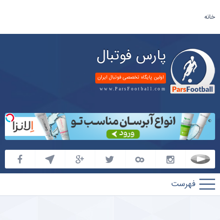
خانه
پارس فوتبال
اولین پایگاه تخصصی فوتبال ایران
www.ParsFootball.com
پارس
فوتبال