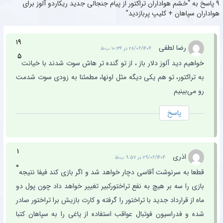
۹ پاسخ به “خشم هواداران تراکتور از پیام جنجالی جدید ریکاردو آلوز برای
هواداران سپاهان + کلیپ پربازدید”
۱۹
رضا لطفی
۲۸/۰۶/۱۴۰۴ در ۱۰:۳۴ ب٫ظ
۵
خواهیم دید آلوز دلار باز ، از تو گنده تر هاش سوت شدند با خیانت
به تراکتور، تو هم یکی دیگه مثل اونها، مطمئنا به زودی سوت شدمت
رو می‌بینیم
پاسخ
۱
اذری
۲۹/۰۶/۱۴۰۴ در ۹:۵۷ ب٫ظ
۰
قطعا به سرنوشت آقاسی دچار خواهد شد و اگر بازی کند فیفا نتیجه
بازی را سه بر هیچ به نفع تراختورکبیر تغییر خواهد داد چون پول دو
ماه از قرارداد جدید با تراختور را گرفته و کارت بازیش برا تراختور صادر
شده و فدراسیون فوتبال عواقب استفاده از یاغی را به سپاهان کتبا