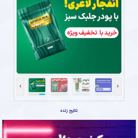
›
‹
نتایج زنده