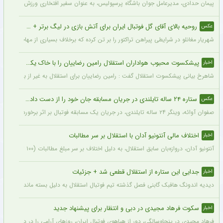
پیمان حدادی، مدیرعامل جوان باشگاه پرسپولیس، به عنوان سفیر افتخاری ورزش چوگان ان
روحیه بالای آقای گل فوتبال ایران برای آتش بازی در لیگ برتر + عکس
عکس
شهریار مغانلو در شرایطی پیراهن تراکتور را بر تن کرده که برخلاف بسیاری از مهاجمان نامدا
پیشکسوت محبوب هواداران استقلال رامین رضاییان را با خاک یکسان کرد + جزئیات
اخبار
شاهرخ بیانی پیشکسوت استقلال گفت : رامین رضاییان برای استقلال به غیر از بازار گرمی ک
ستاره ۲۴ ساله تایلندی در جریان مسابقه جان خود را از دست داد + عکس
عکس
صفوان آوائه، وینگر ۲۴ ساله تایلندی، در جریان یک مسابقه فوتبال بر اثر برخورد صاعقه جان خود را از دست داد.
اختلاف مالی آنتونیو آدان با استقلال بر سر مطالبات
اخبار
آنتونیو آدان، دروازه‌بان سابق استقلال، به دلیل اختلاف بر سر مبلغ مطالبات (۱۰۰ تا ۲۰۰ هزار یورو) قصد شکایت از باشگاه را دارد.
جدایی این ستاره از استقلال قطعی شد + جزئیات
اخبار
دیدیه اندونگ هافبک گابنی فصل گذشته تیم فوتبال استقلال به دلیل بسته ماندن پنجره نقل
سکوت فرهاد مجیدی در دبی و انتظار برای پیشنهاد جدید
اخبار
فرهاد مجیدی در پنجاه‌سالگی، دور از هیاهوی فوتبال ایران، روزهای آرامی را در دبی سپری 