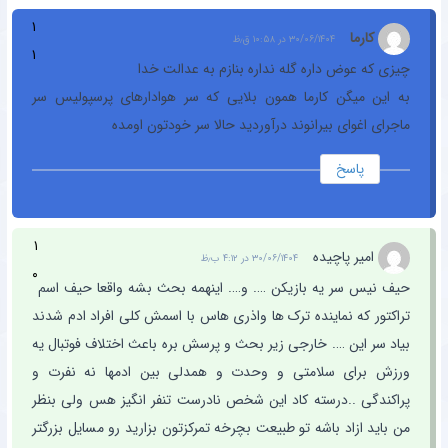
۱
کارما
۳۰/۰۶/۱۴۰۴ در ۱۰:۵۸ ق٫ظ
۱
چیزی که عوض داره گله نداره بنازم به عدالت خدا
به این میگن کارما همون بلایی که سر هوادارهای پرسپولیس سر
ماجرای اغوای بیرانوند درآوردید حالا سر خودتون اومده
پاسخ
۱
امیر پاچیده
۳۰/۰۶/۱۴۰۴ در ۴:۱۲ ب٫ظ
۰
حیف نیس سر یه بازیکن …. و…. اینهمه بحث بشه واقعا حیف اسم
تراکتور که نماینده ترک ها واذری هاس با اسمش کلی افراد ادم شدند
بیاد سر این …. خارجی زیر بحث و پرسش بره باعث اختلاف فوتبال یه
ورزش برای سلامتی و وحدت و همدلی بین ادمها نه نفرت و
پراکندگی ..درسته کاد این شخص نادرست تنفر انگیز هس ولی بنظر
من باید ازاد باشه تو طبیعت بچرخه تمرکزتون بزارید رو مسایل بزرگتر