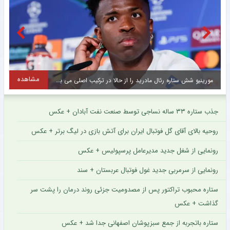
مشاهده
مورینیو شش ستاره رئال مادرید را از حالا در ترکیب اصلی می بیند
جذب ستاره ۳۳ ساله نساجی توسط صنعت نفت آبادان + عکس
روحیه بالای آقای گل فوتبال ایران برای آتش بازی در لیگ برتر + عکس
رونمایی از شغل جدید مدیرعامل پرسپولیس + عکس
رونمایی از سرمربی جدید غول فوتبال عربستان + سند
ستاره محبوب تراکتور پس از مصدومیت جزئی روند درمان را پشت سر
گذاشت + عکس
ستاره باتجربه از جمع سبزپوشان اصفهانی جدا شد + عکس