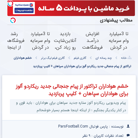
مطالب پیشنهادی
تا 3میلیارد
افزایش
بازدید
تا 3میلیارد
رشد
وام سرمایه
درآمـد
آنلاین‌شاپت
وام سرمایه
فروشگاهت
در گردش
فروشگاهت
رو زیاد کن،
در گردش
از اینجا
فروشندگان
رو تضمین
بازدید بالاتر
=>
شروع
خانه
چند رسانه ای
گالری فیلم
گالری فیلم لیگ برتر
خشم هواداران
=>
کن
= درآمد
فروشگاهت
می‌شه،
فروشگاهت
بیشتر
رو ثبت
تراکتور از پیام جنجالی جدید ریکاردو آلوز برای هواداران سپاهان + کلیپ پربازدید
برای درآمد
رو ثبت
کن
بیشتر،
کن
آماده‌ای؟
خشم هواداران تراکتور از پیام جنجالی جدید ریکاردو آلوز
برای هواداران سپاهان + کلیپ پربازدید
پیام ویدیویی ریکاردو آلوز ستاره جدید سپاهان برای هواداران : باید قوی و
در کنار یکدیگر بجنگیم ؛ از اینکه اینجا هستم بسیار خوشحالم
نویسنده : پارس فوتبال ParsFootball.Com
تعداد نظرات کاربران :
۹ نظر