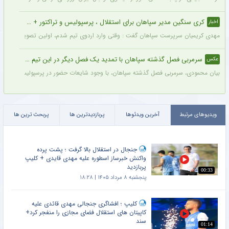
کری سنگین مدیر سپاهان برای استقلال ، پرسپولیس و تراکتور + جزئیات
اخبار
مهدی کریمیان سرپرست سپاهان گفت : وقتی وارد اردوی تیم شدم، اولین تصویری که در ذهنم
سرمربی فصل گذشته سپاهان با تمدید یک فصل دیگر در این تیم ماند + عکس
عکس
بیان محمودی، سرمربی فصل گذشته سپاهان، با وجود شایعات حضور در پرسپولیس، قرارداد خ
ویدیوهای مرتبط
آخرین ویدئوها
پربازدیدترین ها
پربحث ترین ها
جنجال در استقلال بالا گرفت ؛ پشت پرده
واکنش خبرساز اسطوره علیه مهدی قایدی + کلیپ
پربازدید
00:33
پنجشنبه ۸ مرداد ۱۴۰۵ | ۱۸:۲۸
کلیپ ؛ افشاگری جنجالی مهدی قائدی علیه
کاپیتان های استقلال فضای مجازی را منفجر کرد+
سند
01:14