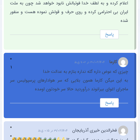
اعلام کرده و به لطف خدا فوتبالش نابود خواهد شد چون به ملت
ایران بی احترامی کرده و روی حرف و قولش نموده هست و منفور
شده
پاسخ
۰
کارما
۳۰/۰۶/۱۴۰۴ در ۱۱:۰۲ ق٫ظ
۱
چیزی که عوض داره گله نداره بنازم به عدالت خدا
به این میگن کارما همون بلایی که سر هوادارهای پرسپولیس سر
ماجرای اغوای بیرانوند درآوردید حالا سر خودتون اومده
پاسخ
۰
فخرالدین خیری آذربایجان
۳۱/۰۶/۱۴۰۴ در ۰:۱۵ ق٫ظ
۰