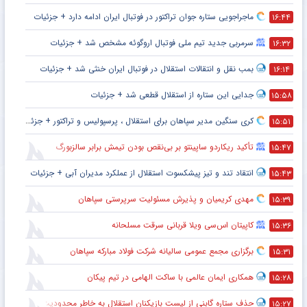
ماجراجویی ستاره جوان تراکتور در فوتبال ایران ادامه دارد + جزئیات
۱۶:۴۴
سرمربی جدید تیم ملی فوتبال اروگوئه مشخص شد + جزئیات
۱۶:۳۲
بمب نقل و انتقالات استقلال در فوتبال ایران خنثی شد + جزئیات
۱۶:۱۴
جدایی این ستاره از استقلال قطعی شد + جزئیات
۱۵:۵۸
کری سنگین مدیر سپاهان برای استقلال ، پرسپولیس و تراکتور + جزئیات
۱۵:۵۱
تأکید ریکاردو ساپینتو بر بی‌نقص بودن تیمش برابر سالزبورگ
۱۵:۴۷
انتقاد تند و تیز پیشکسوت استقلال از عملکرد مدیران آبی + جزئیات
۱۵:۴۳
مهدی کریمیان و پذیرش مسئولیت سرپرستی سپاهان
۱۵:۳۹
کاپیتان اس‌سی ویلا قربانی سرقت مسلحانه
۱۵:۳۶
برگزاری مجمع عمومی سالیانه شرکت فولاد مبارکه سپاهان
۱۵:۳۱
همکاری ایمان عالمی با ساکت الهامی در تیم پیکان
۱۵:۲۸
حذف ستاره گابنی از لیست بازیکنان استقلال به خاطر محدودیت نقل‌وانتقالاتی
۱۵:۲۷