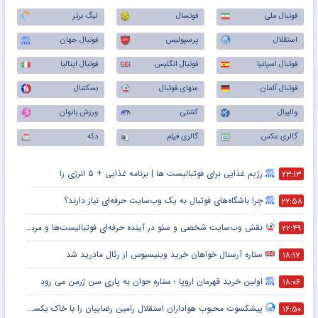
فوتبال ملی
فوتسال
لیگ برتر
استقلال
پرسپولیس
فوتبال جهان
فوتبال اسپانیا
فوتبال انگلیس
فوتبال ایتالیا
فوتبال آلمان
منهای فوتبال
بسکتبال
والیبال
کشتی
ورزش بانوان
گالری عکس
گالری فیلم
دکه
رژیم غذایی برای فوتبالیست ها | برنامه غذایی + ۵ انرژی زا
۲۳:۱۳
چرا باشگاه‌های فوتبال به یک وب‌سایت حرفه‌ای نیاز دارند؟
۲۲:۵۸
نقش وب‌سایت شخصی و سئو در آینده حرفه‌ای فوتبالیست‌ها و مربیان
۲۲:۴۹
ستاره آرسنال خواهان خرید وینیسیوس از رئال مادرید شد
۱۸:۱۷
اولین خرید قهرمان اروپا ؛ ستاره جوان به پاری سن ژرمن می رود
۱۸:۰۶
پیشکسوت محبوب هواداران استقلال رامین رضاییان را با خاک یکسان کرد + جزئیات
۱۶:۵۰