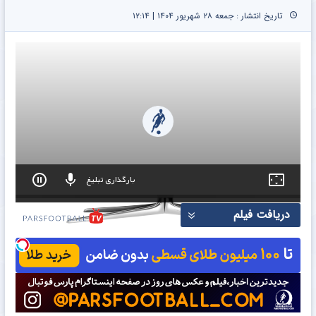
تاریخ انتشار : جمعه ۲۸ شهریور ۱۴۰۴ | ۱۲:۱۴
بارگذاری تبلیغ
0
دریافت فیلم
seconds
of
0
seconds