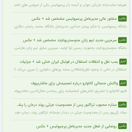
علیرضا عنایت‌زاده بازیکن جوان و آینده دار پرسپولیس یکی از خروجی های احتمالی باشگاه
مشاور عالی مدیرعامل پرسپولیس مشخص شد + عکس
عکس
باشگاه پرسپولیس، با حکم پیمان حدادی، مدیرعامل باشگاه، محمد رحمان سالاری به عنوان
سرمربی جدید تیم زنان منچستریونایتد مشخص شد + عکس
عکس
باشگاه منچستریونایتد به‌صورت رسمی اِوا اولید، سرمربی سابق تیم زنان هارتس، را به‌عنوا
بمب نقل و انتقالات استقلال در فوتبال ایران خنثی شد + جزئیات
اخبار
استقلال در حالی با پنجره نقل‌وانتقالاتی بسته روزهای دشواری را سپری می‌کند که در همی
واکنش جنجالی کاناوارو درباره تصمیمش برای ماشاریپوف
اخبار
فابیو کاناوارو با تشریح تلاش‌های انجام‌شده برای رساندن جلال‌الدین ماشاریپوف به جام
ستاره محبوب تراکتور پس از مصدومیت جزئی روند درمان را پشت سر گذاشت + عکس
عکس
میلاد زکی‌پور پس از مصدومیت جزئی در دیدار دوستانه تراکتور، روند درمان خود را پشت 
رونمایی از شغل جدید مدیرعامل پرسپولیس + عکس
عکس