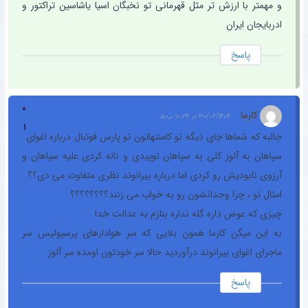
و مهمتر با ارزش تر مثل قهرمانی تو نخبگان اسیا یاشاسین تراکتور و
ادربایجان ایران
پاسخ
۰
کارما
۳۰/۰۶/۱۴۰۴ در ۱۰:۲۴ ب٫ظ
۱
جالبه که شماها جای دیگه تو کامنتهاتون تو پارس فوتبال درباره اغوای
سپاهان به آلوز کلی به سپاهان توپیدی و ناله کردی علیه سپاهان و
آرزوی نابودیش رو کردی اما درباره بیرانوند نظری متفاوت می دی؟؟
امثال تو ، چرا وجدانشون رو به خواب می زنند؟؟؟؟؟؟؟؟
چیزی که عوض داره گله نداره بنازم به عدالت خدا
به این میگن کارما همون بلایی که سر هوادارهای پرسپولیس سر
ماجرای اغوای بیرانوند درآوردید حالا سر خودتون اومده سر آلوز
پاسخ