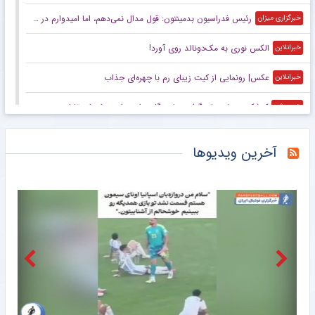
رئیس فدراسیون بدمینتون: قول مدال نمی‌دهم، اما امیدوارم در ناگویا و داکار اتفاقات خوبی بیفتد/ هدف اصلی ما کسب سهمیه المپیک لس‌آنجلس است
خبرگزاری میزان
الکس نوری به مک‌دونالد روی آورد!
خبرانلاین
عکس| رونمایی از کیت زیبای رم با چهره‌ای جذاب
خبرانلاین
کوشکی دوباره جان گرفت؛ پاس گل و امیدواری برای استقلال
خبرورزشی
گران‌ترین دروازه‌بان تاریخ بریتانیا در زمین ولز!
خبرانلاین
آخرین ویدیوها
تونل زمان| تیم ملی با گل‌های علی دایی روی سکو رفت/ زخم کاری ایران بر پیکر بحرین
خبرورزشی
اخراج میلاد محمدی در اولین بازی فیکس
خبرورزشی
با تصمیم فدراسیون بین‌المللی وزنه‌برداری؛ رکورد‌های جهانی یوسفی و نصیری حفظ شد
باشگاه خبرنگاران جوان
بازدید سرپرست فدراسیون پارادوومیدانی از دومین اردوی تیم ملی مردان
خبرگزاری مهر
عکس| اخراج ملی‌پوش فوتبال ایران در ۱۲ دقیقه!
خبرانلاین