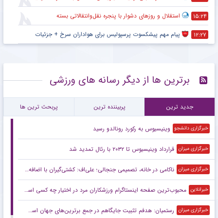
استقلال و روزهای دشوار با پنجره نقل‌وانتقالاتی بسته
۱۵:۲۴
پیام مهم پیشکسوت پرسپولیس برای هواداران سرخ + جزئیات
۱۲:۲۷
برترین ها از دیگر رسانه های ورزشی
جدید ترین
پربیننده ترین
پربحث ترین ها
وینیسیوس به رکورد رونالدو رسید
خبرگزاری دانشجو
قرارداد وینیسیوس تا ۲۰۳۲ با رئال‌ تمدید شد
خبرگزاری میزان
ناکامی در خانه، تصمیمی جنجالی؛ علی‌اف: کشتی‌گیران با اضافه‌وزن از تیم ملی اخراج می‌شوند!
خبرگزاری میزان
محبوب‌ترین صفحه اینستاگرام ورزشکاران مرد در اختیار چه کسی است؟
خبرانلاین
رستمیان: هدفم تثبیت جایگاهم در جمع برترین‌های جهان است/ برای درخشش در هر دو ماده آماده می‌شوم
خبرگزاری میزان