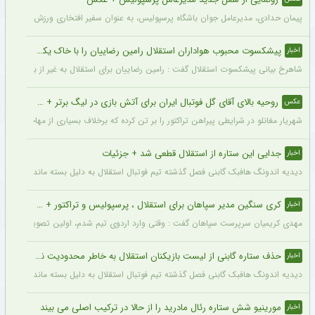
پیمان حدادی، مدیرعامل جوان باشگاه پرسپولیس، به عنوان سفیر افتخاری ورزش چوگان ان
پیشکسوت محبوب هواداران استقلال رامین رضاییان را با خاک یکسان کرد + جزئیات
اخبار
شاهرخ بیانی پیشکسوت استقلال گفت : رامین رضاییان برای استقلال به غیر از بازار گرمی ک
روحیه بالای آقای گل فوتبال ایران برای آتش بازی در لیگ برتر + عکس
عکس
شهریار مغانلو در شرایطی پیراهن تراکتور را بر تن کرده که برخلاف بسیاری از مهاجمان نامدا
جدایی این ستاره از استقلال قطعی شد + جزئیات
اخبار
دیدیه اندونگ هافبک گابنی فصل گذشته تیم فوتبال استقلال به دلیل بسته ماندن پنجره نقل
کری سنگین مدیر سپاهان برای استقلال ، پرسپولیس و تراکتور + جزئیات
اخبار
مهدی کریمیان سرپرست سپاهان گفت : وقتی وارد اردوی تیم شدم، اولین تصویری که در ذهنم
حذف ستاره گابنی از لیست بازیکنان استقلال به خاطر محدودیت نقل‌وانتقالاتی
اخبار
دیدیه اندونگ هافبک گابنی فصل گذشته تیم فوتبال استقلال به دلیل بسته ماندن پنجره نقل
مورینیو شش ستاره رئال مادرید را از حالا در ترکیب اصلی می بیند
اخبار