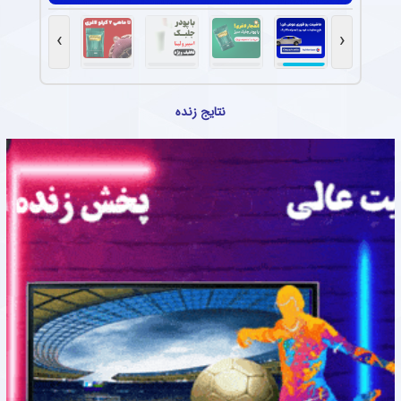
›
‹
نتایج زنده