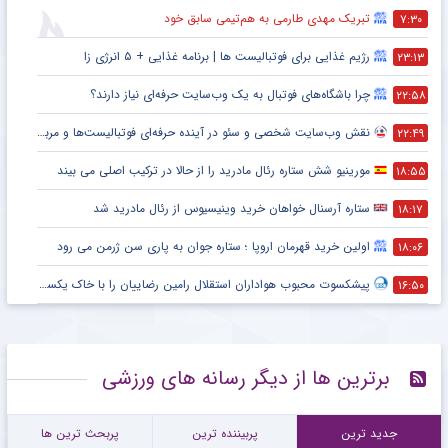
تبریک مهدی طارمی به هم‌تیمی سابق خود
۷:۳۰
رژیم غذایی برای فوتبالیست ها | برنامه غذایی + ۵ انرژی زا
۲۳:۱۳
چرا باشگاه‌های فوتبال به یک وب‌سایت حرفه‌ای نیاز دارند؟
۲۲:۵۸
نقش وب‌سایت شخصی و سئو در آینده حرفه‌ای فوتبالیست‌ها و مربیان
۲۲:۴۹
مورینیو شش ستاره رئال مادرید را از حالا در ترکیب اصلی می بیند
۱۸:۵۵
ستاره آرسنال خواهان خرید وینیسیوس از رئال مادرید شد
۱۸:۱۷
اولین خرید قهرمان اروپا ؛ ستاره جوان به پاری سن ژرمن می رود
۱۸:۰۶
پیشکسوت محبوب هواداران استقلال رامین رضاییان را با خاک یکسان کرد + جزئیات
۱۶:۵۰
برترین ها از دیگر رسانه های ورزشی
جدید ترین
پربیننده ترین
پربحث ترین ها