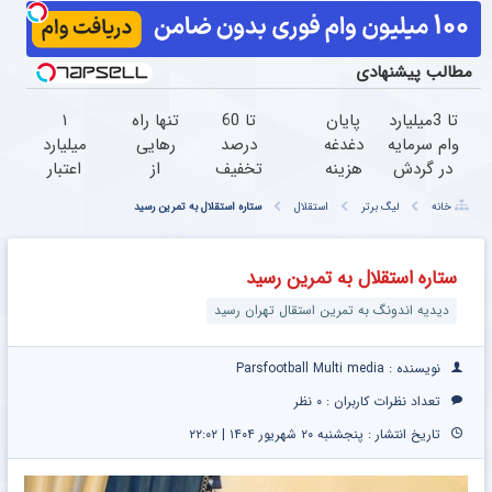
مطالب پیشنهادی
تا 3میلیارد
پایان
تا 60
تنها راه
۱
وام سرمایه
دغدغه
درصد
رهایی
میلیارد
در گردش
هزینه
تخفیف
از
اعتبار
فروشندگان
های
محصولات
کمردرد
خرید
خانه
لیگ برتر
استقلال
ستاره استقلال به تمرین رسید
=>
دندان
جین
–
طلا |
فروشگاهت
پزشکی
وست +
بدون
بدون
رو ثبت
با پک
خرید در 4
دارو،
ضامن
ستاره استقلال به تمرین رسید
کن
سفید
قسط
بدون
و چک
دیدیه اندونگ به تمرین استقال تهران رسید
کننده
جراحی!
خانگی
«فرم پر
کن»
نویسنده : Parsfootball Multi media
تعداد نظرات کاربران :
۰ نظر
تاریخ انتشار : پنجشنبه ۲۰ شهریور ۱۴۰۴ | ۲۲:۰۲