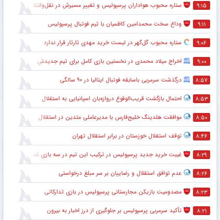
ستاره محبوب هواداران پرسپولیس و تغییر مسیرش در نقل‌وانتقالات
۹:۱۵
وداع سخت محمدامین کاظمیان با تیم فوتبال پرسپولیس
۹:۱۱
ستاره محبوب گل‌گهر در لیست خرید مهدی تارتار قرار ندارد
۹:۰۶
اخراج میلاد محمدی در نخستین بازی کامل برای تیم جدیدش
۹:۰۰
درگذشت سرمربی باسابقه فوتبال ایتالیا در ۹۰ سالگی
۸:۵۷
احتمال بازگشت قریب‌الوقوع دروازه‌بان اسپانیایی به استقلال
۸:۵۳
موافقت هلدینگ خلیج‌فارس با مدیرعاملی متدین در استقلال
۸:۵۰
توقف استقلال خوزستان در برابر استقلال تهران
۸:۴۶
غیبت خرید جدید پرسپولیس در ترکیب این تیم در سه بازی تدارکاتی
۸:۲۹
عدم توافق استقلال و رضاییان بر سر مبلغ درخواستی
۸:۲۶
مصدومیت بازیکن مجارستانی پرسپولیس در بازی تدارکاتی
۸:۲۳
تأکید سرمربی پرسپولیس بر جلوگیری از درز اخبار به بیرون
۸:۲۱