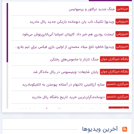
جنگ جدید تراکتور و پرسپولیس
خبرانلاین
ویدیو| تکنیک ناب یان دیومانده بازیکن جدید رئال مادرید
خبرورزشی
ایجنت رودری هم خبر داد: کاپیتان اسپانیا آبی‌اناری‌پوش می‌شود
خبرورزشی
ویدیو| خاطره تلخ میلاد محمدی از اولین بازی فیکس برای تیم بلاروسی
خبرورزشی
جنگ تارتار با جاسوس‌های رختکن
باشگاه خبرنگاران جوان
پایان شایعات؛ وینیسیوس در رئال ماندگار شد
باشگاه خبرنگاران جوان
ستاره آرژانتینی تاتنهام در آستانه پیوستن به اتلتیکومادرید
خبرگزاری دانشجو
دیومانده،گران‌ترین خرید تاریخ باشگاه رئال مادرید
خبرگزاری دانشجو
چرخش ۱۸۰ درجه‌ای؛ رودری به رئال «نه» گفت و بارسلونا را ترجیح داد
خبرگزاری میزان
مربیان ایتالیا مشخص شدند؛ دستیار قلعه‌نویی هم به کادرفنی آتزوری پیوست!
خبرورزشی
آخرین ویدیوها