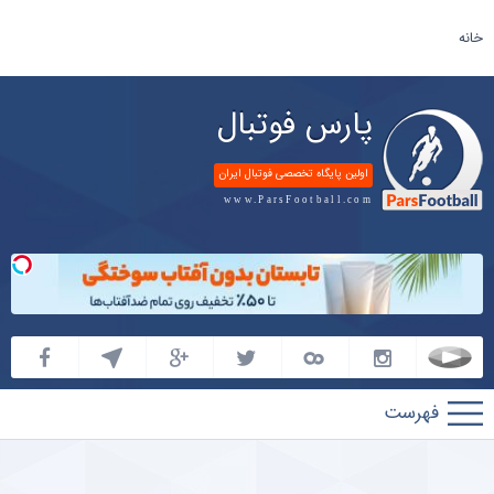
خانه
پارس فوتبال
اولین پایگاه تخصصی فوتبال ایران
www.ParsFootball.com
پارس
فوتبال