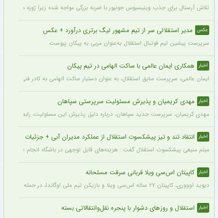
تلاش آرسنال برای جذب وینیسیوس جونیور با ضربه بزرگی مواجه شده زیرا ژوزه مورینیو او را یک بازیکن 
مدیر استقلالی سر از تیم مشهور لیگ برتری درآورد + عکس
عکس
سرپرست پیشین تیم فوتبال استقلال به‌عنوان مربی به پیکان پیوست.
همکاری ایمان عالمی با ساکت الهامی در تیم پیکان
اخبار
ایمان عالمی، سرپرست سابق استقلال، به عنوان دستیار ساکت الهامی به کادر فنی پیکان پ
مهدی کریمیان و پذیرش مسئولیت سرپرستی سپاهان
اخبار
مهدی کریمیان، سرپرست جدید سپاهان، درباره دلیل پذیرش این مسئولیت، رابطه قدیمی خو
انتقاد تند و تیز پیشکسوت استقلال از عملکرد مدیران آبی + جزئیات
اخبار
میثم منیعی پیشکسوت استقلال گفت : هزینه‌های قابل توجهی در باشگاه انجام شده، اما این
کاپیتان اس‌سی ویلا قربانی سرقت مسلحانه
اخبار
دیوید اوووری، کاپیتان ۲۷ ساله اس‌سی ویلا و بازیکن تیم ملی اوگاندا، در حمله سارقان در نزدیکی خانه‌اش در کامپالا جان خود را از دست داد.
استقلال و روزهای دشوار با پنجره نقل‌وانتقالاتی بسته
اخبار