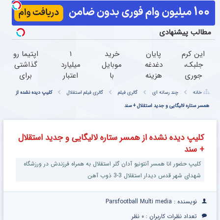
مطالب پیشنهادی
این کرم
پایان
خرید
۱
اپتیما رو
جلبک،
دغدغه
موبایل
میلیارد
گذاشتی
جوری
هزینه
با
اعتبار
برای
چروکاتو
های
اسنپ
خرید
فروش ؟
خانه
چند رسانه ای
گالری فیلم
گالری فیلم استقلال
کلیپ دیده نشده از
صاف
دندان
پی |
طلا |
با
میکنه
پزشکی
همسر ستاره لالیگایی و جدید استقلال + سند
در ۴
بدون
خودرو45
که انگار
با پک
قسط
ضامن
راحت و
بوتاکس
سفید
بدون
و چک
سریع
کلیپ دیده نشده از همسر ستاره لالیگایی و جدید استقلال
کردی!
کننده
سود و
بفروشش
+ سند
(تخفیف
خانگی
کارمزد!
ویژه)
کلیپ حضور انا همسر آنتونیو آدان گلر استقلال به همراه فرزندش در ورزشگاه
شهدای شهر قدس دیدار استقلال 3-3 ذوب آهن
نویسنده : Parsfootball Multi media
تعداد نظرات کاربران :
۰ نظر