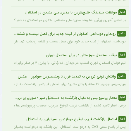
موافقت هلدینگ خلیج‌فارس با مدیرعاملی متدین در استقلال
اخبار
بر اساس آخرین پیگیری‌ها روند مدیرعاملی مصطفی متدین در استقلال به طور کامل طی شد
رونمایی ذوب‌آهن اصفهان از کیت جدید برای فصل بیست و ششم + عکس
عکس
ذوب‌آهن اصفهان از کیت جدید خود برای فصل بیست و ششم رونمایی کرد. طراحی پیراهن با
توقف استقلال خوزستان در برابر استقلال تهران
اخبار
تیم فوتبال استقلال تهران امشب در دیداری تدارکاتی، با برتری ۳ بر صفر برابر استقلال خوزستان، با دبل سعید سحرخیزان و گل یاسر آسانی پیروز شد.
واکنش تونی کروس به تمدید قرارداد وینیسیوس جونیور + عکس
عکس
وینیسیوس جونیور ۲۶ ساله با رئال مادرید برای امضای قراردادی بلندمدت به توافق رسید که او را تا سال ۲۰۳۲ در سانتیاگو برنابئو نگه خواهد داشت و به شایعات درباره احتمال جدایی‌اش از این باشگاه پایان می‌دهد.
معمار پرسپولیس به دنبال بازگشت به مستطیل سبز ؛ سورپرایز بزرگ در راه است ؟ + جزئیات
اخبار
برخی اخبار تایید نشده از بازگشت قریب الوقوع سرمربی محبوب پرسپولیسی‌ها به دنیای فو
احتمال بازگشت قریب‌الوقوع دروازه‌بان اسپانیایی به استقلال
اخبار
پس از پاسخ منفی CAS به درخواست استقلال، این باشگاه به درخواست بختیاری‌زاده قصد دارد قرارداد آنتونیو آدان، دروازه‌بان اسپانیایی فصل گذشته، را تمدید کند.