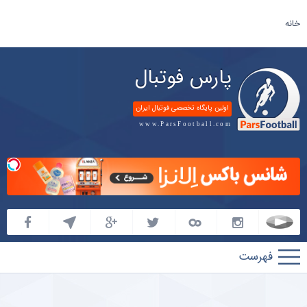
خانه
پارس فوتبال
اولین پایگاه تخصصی فوتبال ایران
www.ParsFootball.com
پارس
فوتبال