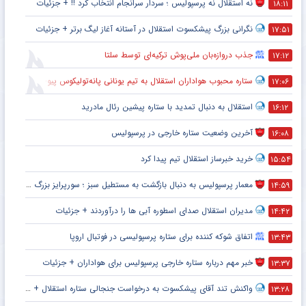
نه استقلال نه پرسپولیس ؛ سردار سرانجام انتخاب کرد !! + جزئیات
۱۸:۱۱
نگرانی بزرگ پیشکسوت استقلال در آستانه آغاز لیگ برتر + جزئیات
۱۷:۵۱
جذب دروازه‌بان ملی‌پوش ترکیه‌ای توسط سلتا
۱۷:۱۲
ستاره محبوب هواداران استقلال به تیم یونانی پانه‌تولیکوس پیوست
۱۷:۰۶
استقلال به دنبال تمدید با ستاره پیشین رئال مادرید
۱۶:۱۲
آخرین وضعیت ستاره خارجی در پرسپولیس
۱۶:۰۸
خرید خبرساز استقلال تیم پیدا کرد
۱۵:۵۴
معمار پرسپولیس به دنبال بازگشت به مستطیل سبز ؛ سورپرایز بزرگ در راه است ؟ + جزئیات
۱۴:۵۹
مدیران استقلال صدای اسطوره آبی ها را درآوردند + جزئیات
۱۴:۴۲
اتفاق شوکه کننده برای ستاره پرسپولیسی در فوتبال اروپا
۱۳:۴۳
خبر مهم درباره ستاره خارجی پرسپولیس برای هواداران + جزئیات
۱۳:۳۷
واکنش تند آقای پیشکسوت به درخواست جنجالی ستاره استقلال + جزئیات
۱۳:۲۸