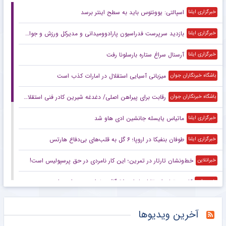
اسپالتی: یوونتوس باید به سطح اینتر برسد
خبرگزاری ایلنا
بازدید سرپرست فدراسیون پارادوومیدانی و مدیرکل ورزش و جوانان استان همدان از دومین اردوی آماده‌سازی تیم ملی آقایان در همدان
خبرگزاری ایلنا
آرسنال سراغ ستاره بارسلونا رفت
خبرگزاری ایلنا
میزبانی آسیایی استقلال در امارات کذب است
باشگاه خبرنگاران جوان
رقابت برای پیراهن اصلی/ دغدغه شیرین کادر فنی استقلال در آستانه آغاز لیگ
باشگاه خبرنگاران جوان
ماتیاس یایسله جانشین ادی هاو شد
خبرگزاری ایلنا
طوفان بنفیکا در اروپا؛ ۶ گل به قلب‌های بی‌دفاع هارتس
خبرگزاری ایلنا
خط‌ونشان تارتار در تمرین؛ این کار نامردی در حق پرسپولیس است!
خبرانلاین
کادوی تولد استقلال با طعم لالیگا/ درخواست سهراب برای پست حساس!
خبرورزشی
خبرورزشی‌گردی| علی دایی: برخلاف بعضی‌ها بن شهروند به بوقچی‌ها نمی‌دهم/ چرا برنمی‌گردید به همان آموزش‌وپرورش؟!
خبرورزشی
آخرین ویدیوها
تصمیم قطعی طارمی برای جدایی از المپیاکوس
خبرانلاین