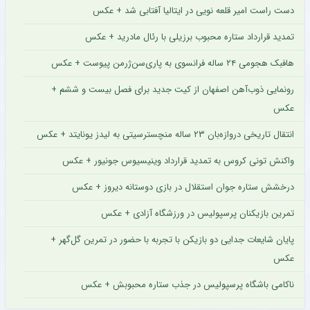
دست راست امیر قلعه نویی در ایتالیا آفتابی شد + عکس
تمدید قرارداد ستاره محبوب برزیلی با رئال مادرید + عکس
هافبک هجومی ۲۴ ساله فرانسوی به پاری‌سن‌ژرمن پیوست + عکس
رونمایی ذوب‌آهن اصفهان از کیت جدید برای فصل بیست و ششم +
عکس
انتقال تاریخی دروازه‌بان ۲۳ ساله منچسترسیتی به لیدز یونایتد + عکس
واکنش تونی کروس به تمدید قرارداد وینیسیوس جونیور + عکس
درخشش ستاره جوان استقلال در بازی دوستانه دیروز + عکس
تمرین بازیکنان پرسپولیس در ورزشگاه آزادی + عکس
پایان شایعات جدایی دو بازیکن با تجربه با حضور در تمرین گل‌گهر +
عکس
ناکامی باشگاه پرسپولیس در جذب ستاره محبوبش + عکس