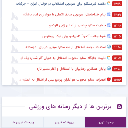
مقصد غیرمنتظره برای سرمربی استقلالی در فوتبال ایران + جزئیات
۱۳:۱۹
پیام خداحافظی سرمربی سابق الاهلی با هواداران این باشگاه
۱۲:۳۱
حمایت ستاره چلسی از آمدن ژابی آلونسو
۱۲:۲۸
شرط جالب آندره‌آ کامبیاسو برای ترک یوونتوس
۱۲:۱۵
استفاده مجدد استقلال از سه ستاره مرکزی در بازی دوستانه
۱۲:۱۰
تثبیت جایگاه ستاره محبوب استقلال به عنوان گلر شماره یک این تیم برای شروع لیگ
۱۲:۰۵
پایان همکاری رضاییان با استقلال و آغاز مسیر تازه
۱۲:۰۰
انصراف ستاره محبوب هواداران پرسپولیس از انتقال به الطلبه عراق
۱۱:۵۶
برترین ها از دیگر رسانه های ورزشی
جدید ترین
پربیننده ترین
پربحث ترین ها