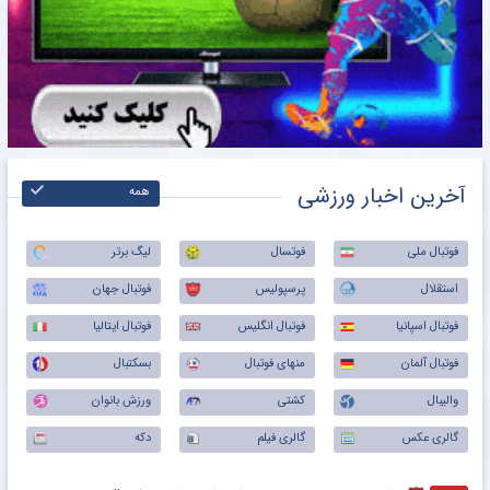
آخرین اخبار ورزشی
همه
فوتبال ملی
فوتسال
لیگ برتر
استقلال
پرسپولیس
فوتبال جهان
فوتبال اسپانیا
فوتبال انگلیس
فوتبال ایتالیا
فوتبال آلمان
منهای فوتبال
بسکتبال
والیبال
کشتی
ورزش بانوان
گالری عکس
گالری فیلم
دکه