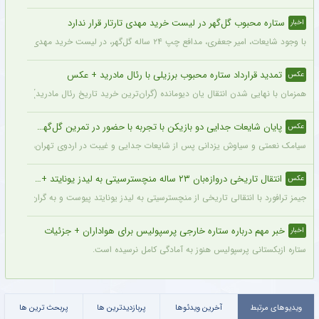
ستاره محبوب گل‌گهر در لیست خرید مهدی تارتار قرار ندارد
اخبار
با وجود شایعات، امیر جعفری، مدافع چپ ۲۴ ساله گل‌گهر، در لیست خرید مهدی تارتار قرار ندارد.
تمدید قرارداد ستاره محبوب برزیلی با رئال مادرید + عکس
عکس
همزمان با نهایی شدن انتقال یان دیومانده (گران‌ترین خرید تاریخ رئال مادرید)، تمدید قرارداد وینیسیو
پایان شایعات جدایی دو بازیکن با تجربه با حضور در تمرین گل‌گهر + عکس
عکس
سیامک نعمتی و سیاوش یزدانی پس از شایعات جدایی و غیبت در اردوی تهران، دیروز در ت
انتقال تاریخی دروازه‌بان ۲۳ ساله منچسترسیتی به لیدز یونایتد + عکس
عکس
جیمز ترافورد با انتقالی تاریخی از منچسترسیتی به لیدز یونایتد پیوست و به گران‌ترین خر
خبر مهم درباره ستاره خارجی پرسپولیس برای هواداران + جزئیات
اخبار
ستاره ازبکستانی پرسپولیس هنوز به آمادگی کامل نرسیده است.
ویدیوهای مرتبط
آخرین ویدئوها
پربازدیدترین ها
پربحث ترین ها