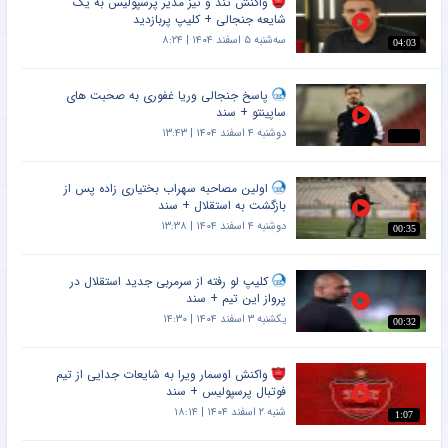
واکنش تند و تیز مدیر پرسپولیس به یک
شایعه جنجالی + کلیپ پربازدید
سه‌شنبه ۵ اسفند ۱۴۰۴ | ۸:۲۴
04:03
پاسخ جنجالی وریا غفوری به صحبت های
ساپینتو + سند
دوشنبه ۴ اسفند ۱۴۰۴ | ۱۳:۴۳
اولین مصاحبه سهراب بختیاری زاده پس از
بازگشت به استقلال + سند
دوشنبه ۴ اسفند ۱۴۰۴ | ۱۳:۳۸
00:35
کلیپ لو رفته از سرمربی جدید استقلال در
پرواز این تیم + سند
یکشنبه ۳ اسفند ۱۴۰۴ | ۱۴:۳۰
00:32
واکنش اوسمار ویرا به شایعات جدایی از تیم
فوتبال پرسپولیس + سند
شنبه ۲ اسفند ۱۴۰۴ | ۱۸:۱۴
1:07