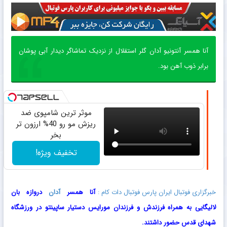
آنا همسر آنتونیو آدان گلر استقلال از نزدیک تماشاگر دیدار آبی پوشان
برابر ذوب آهن بود.
موثر ترین شامپوی ضد
ریزش مو رو 40% ارزون تر
بخر
تخفیف ویژه!
خبرگزاری فوتبال ایران پارس فوتبال دات کام :
آنا همسر
آدان
دروازه بان
لالیگایی به همراه فرزندش و فرزندان مورایس دستیار ساپینتو در ورزشگاه
شهدای قدس حضور داشتند.