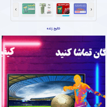
›
‹
نتایج زنده