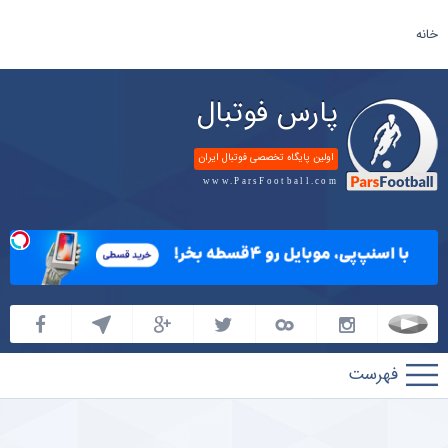
خانه
پارس فوتبال
اولین پایگاه تخصصی فوتبال ایران
www.ParsFootball.com
پارس
فوتبال