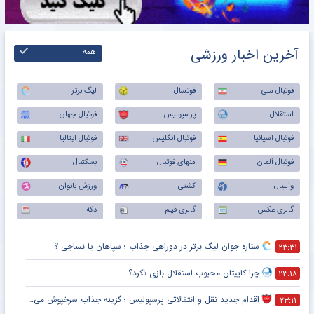
آخرین اخبار ورزشی
همه
فوتبال ملی
فوتسال
لیگ برتر
استقلال
پرسپولیس
فوتبال جهان
فوتبال اسپانیا
فوتبال انگلیس
فوتبال ایتالیا
فوتبال آلمان
منهای فوتبال
بسکتبال
والیبال
کشتی
ورزش بانوان
گالری عکس
گالری فیلم
دکه
ستاره جوان لیگ برتر در دوراهی جذاب ؛ سپاهان یا نساجی ؟
۲۳:۳۱
چرا کاپیتان محبوب استقلال بازی نکرد؟
۲۳:۱۸
اقدام جدید نقل و انتقالاتی پرسپولیس ؛ گزینه جذاب سرخپوش می شود؟
۲۳:۱۱