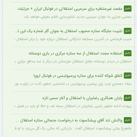
مقصد غیرمنتظره برای سرمربی استقلالی در فوتبال ایران + جزئیات
اخبار
مجتبی جباری به عنوان سرمربی جدید شناورسازی قشم معرفی خواهد شد.
تثبیت جایگاه ستاره محبوب استقلال به عنوان گلر شماره یک این تیم برای شروع لیگ
اخبار
حبیب فرعباسی در آخرین مسابقه تدارکاتی استقلال دروازه خود را برابر استقلال خوزستان 
استفاده مجدد استقلال از سه ستاره مرکزی در بازی دوستانه
اخبار
استقلال در دیدار دوستانه مقابل استقلال خوزستان بار دیگر با سه مدافع مرکزی به میدان رفت تا مشخص
اتفاق شوکه کننده برای ستاره پرسپولیسی در فوتبال اروپا
اخبار
میلاد محمدی چپ‌ پای پیشین پرسپولیس در نخستین حضور ثابت در ترکیب بوراتس بانیا لوکا
پایان همکاری رضاییان با استقلال و آغاز مسیر تازه
اخبار
پرونده ادامه حضور رامین رضاییان در استقلال بسته شد و حالا او باید در فصل منتهی به جا
واکنش تند آقای پیشکسوت به درخواست جنجالی ستاره استقلال + جزئیات
اخبار
شاهرخ بیانی پیشکسوت استقلال گفت : بازیکنی که سالی یک گل می‌زند با او قرارداد ۲۰۰ میلیاردی می‌بندند و این بازیکن «ناز» هم می‌کند که اگر فلان قدر ندهید قهر می‌کنم.