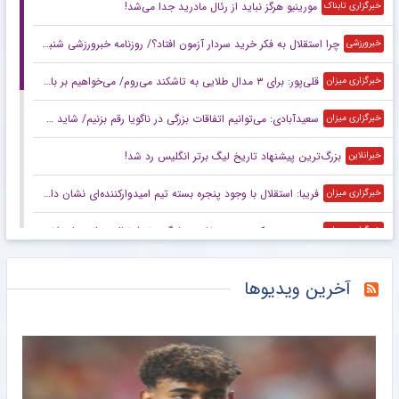
مورینیو هرگز نباید از رئال مادرید جدا می‌شد!
خبرگزاری تابناک
چرا استقلال به فکر خرید سردار آزمون افتاد؟/ روزنامه خبرورزشی شنبه را ببینید
خبرورزشی
قلی‌پور: برای ۳ مدال طلایی به تاشکند می‌روم/ می‌خواهیم بر بام آسیا بایستیم
خبرگزاری میزان
سعیدآبادی: می‌توانیم اتفاقات بزرگی در ناگویا رقم بزنیم/ شاید حریفانم از سبک مبارزه من شگفت‌زده شوند
خبرگزاری میزان
بزرگ‌ترین پیشنهاد تاریخ لیگ برتر انگلیس رد شد!
خبرانلاین
فریبا: استقلال با وجود پنجره بسته تیم امیدوارکننده‌ای نشان داد/ لیگ امسال قابل پیش‌بینی نیست
خبرگزاری میزان
بدون حتی یک سرمربی خارجی؛ لیگ برتر فوتبال در انحصار داخلی‌ها/ فصل آزمون مربیان ایرانی با چاشنی تکرار و فرصت طلایی
خبرگزاری میزان
آمار شگفت‌انگیز مسی در سال ۲۰۲۶
خبرانلاین
آخرین ویدیوها
ویدیو| شیرین کاری یورگ کلوپ با ترن هوایی!
خبرورزشی
واکنش منصوریان به درگیری در بازی با تیم یحیی/ رفتار زشتی بود مگر ورزش بوکس است؟
خبرورزشی
کتک‌کاری شدید در بازی تیم یحیی و علی منصور/ خشم مربیان ایرانی‌ و قرعه خبرساز با رویارویی تلخ!
خبرورزشی