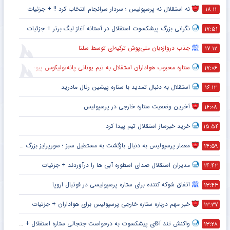
نه استقلال نه پرسپولیس ؛ سردار سرانجام انتخاب کرد !! + جزئیات
۱۸:۱۱
نگرانی بزرگ پیشکسوت استقلال در آستانه آغاز لیگ برتر + جزئیات
۱۷:۵۱
جذب دروازه‌بان ملی‌پوش ترکیه‌ای توسط سلتا
۱۷:۱۲
ستاره محبوب هواداران استقلال به تیم یونانی پانه‌تولیکوس پیوست
۱۷:۰۶
استقلال به دنبال تمدید با ستاره پیشین رئال مادرید
۱۶:۱۲
آخرین وضعیت ستاره خارجی در پرسپولیس
۱۶:۰۸
خرید خبرساز استقلال تیم پیدا کرد
۱۵:۵۴
معمار پرسپولیس به دنبال بازگشت به مستطیل سبز ؛ سورپرایز بزرگ در راه است ؟ + جزئیات
۱۴:۵۹
مدیران استقلال صدای اسطوره آبی ها را درآوردند + جزئیات
۱۴:۴۲
اتفاق شوکه کننده برای ستاره پرسپولیسی در فوتبال اروپا
۱۳:۴۳
خبر مهم درباره ستاره خارجی پرسپولیس برای هواداران + جزئیات
۱۳:۳۷
واکنش تند آقای پیشکسوت به درخواست جنجالی ستاره استقلال + جزئیات
۱۳:۲۸