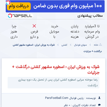
مطالب پیشنهادی
تا 3میلیارد
پایان
خرید
چرا
وام سرمایه
دغدغه
موبایل
قرص‌
هنوز
در گردش
هزینه
با
و دارو
داری
فروشندگان
های
اسنپ
نخور
با درد
خانه
منهای فوتبال
کشتی
شوک به ورزش ایران ؛ اسطوره مشهور کشتی
=>
دندان
پی |
راه
فروشگاهت
درگذشت + جزئیات
پزشکی
در ۴
درمان
میری؟
رو ثبت
با پک
قسط
زانودرد
وقتی
کن
سفید
بدون
بدون
راه
شوک به ورزش ایران ؛ اسطوره مشهور کشتی درگذشت +
کننده
سود و
قرص
درمان
جزئیات
خانگی
کارمزد!
جلو
پاته!
رضا سوخته سرایی اسطوره کشتی ایران پس از تحمل یک دوره بیماری
درگذشت
نویسنده : پارس فوتبال ParsFootball.Com
تعداد نظرات کاربران :
۰ نظر