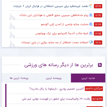
مقصد غیرمنتظره برای سرمربی استقلالی در فوتبال ایران + جزئیات
۱۳:۱۹
پیام خداحافظی سرمربی سابق الاهلی با هواداران این باشگاه
۱۲:۳۱
حمایت ستاره چلسی از آمدن ژابی آلونسو
۱۲:۲۸
شرط جالب آندره‌آ کامبیاسو برای ترک یوونتوس
۱۲:۱۵
استفاده مجدد استقلال از سه ستاره مرکزی در بازی دوستانه
۱۲:۱۰
برترین ها از دیگر رسانه های ورزشی
جدید ترین
پربیننده ترین
پربحث ترین ها
آخرین تصمیم رودری ؛ بارسلونا یا رئال مادرید؟
خبرگزاری دانشجو
رقابت ۲۸ والیبالیست برای حضور در فهرست نهایی تیم ملی
مشرق نیوز