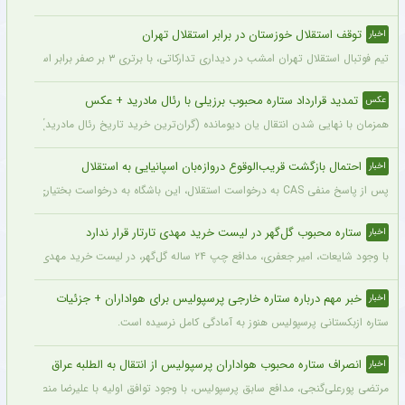
توقف استقلال خوزستان در برابر استقلال تهران
اخبار
تیم فوتبال استقلال تهران امشب در دیداری تدارکاتی، با برتری ۳ بر صفر برابر استقلال خوزستان، با دبل سعید سحرخیزان و گل یاسر آسانی پیروز شد.
تمدید قرارداد ستاره محبوب برزیلی با رئال مادرید + عکس
عکس
همزمان با نهایی شدن انتقال یان دیومانده (گران‌ترین خرید تاریخ رئال مادرید)، تمدید قرارداد وینیسیو
احتمال بازگشت قریب‌الوقوع دروازه‌بان اسپانیایی به استقلال
اخبار
پس از پاسخ منفی CAS به درخواست استقلال، این باشگاه به درخواست بختیاری‌زاده قصد دارد قرارداد آنتونیو آدان، دروازه‌بان اسپانیایی فصل گذشته، را تمدید کند.
ستاره محبوب گل‌گهر در لیست خرید مهدی تارتار قرار ندارد
اخبار
با وجود شایعات، امیر جعفری، مدافع چپ ۲۴ ساله گل‌گهر، در لیست خرید مهدی تارتار قرار ندارد.
خبر مهم درباره ستاره خارجی پرسپولیس برای هواداران + جزئیات
اخبار
ستاره ازبکستانی پرسپولیس هنوز به آمادگی کامل نرسیده است.
انصراف ستاره محبوب هواداران پرسپولیس از انتقال به الطلبه عراق
اخبار
مرتضی پورعلی‌گنجی، مدافع سابق پرسپولیس، با وجود توافق اولیه با علیرضا منصوریان و با