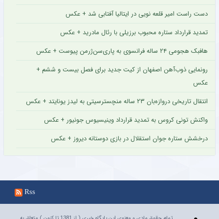
دست راست امیر قلعه نویی در ایتالیا آفتابی شد + عکس
تمدید قرارداد ستاره محبوب برزیلی با رئال مادرید + عکس
هافبک هجومی ۲۴ ساله فرانسوی به پاری‌سن‌ژرمن پیوست + عکس
رونمایی ذوب‌آهن اصفهان از کیت جدید برای فصل بیست و ششم +
عکس
انتقال تاریخی دروازه‌بان ۲۳ ساله منچسترسیتی به لیدز یونایتد + عکس
واکنش تونی کروس به تمدید قرارداد وینیسیوس جونیور + عکس
درخشش ستاره جوان استقلال در بازی دوستانه دیروز + عکس
Rss
تمام حقوق مادی و معنوی این پایگاه خبری ( از 1381 تا کنون ) متعلق به