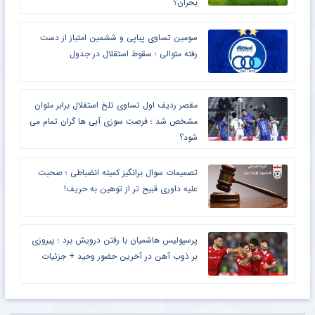
بحران؟
سومین تساوی پیاپی و ششمین امتیاز از دست
رفته متوالی ؛ سقوط استقلال در جدول
مقصر ردیف اول تساوی تلخ استقلال برابر ملوان
مشخص شد ؛ فرصت سوزی آبی ها گران تمام می
شود؟
تصمیمات سوال برانگیز کمیته انضباطی ؛ صحبت
علیه داوری قبیح تر از توهین به حریف!
پرسپولیس هاشمیان با رفتن درویش برد ؛ پیروزی
بر ذوب آهن در آخرین حضور وحید + جزئیات