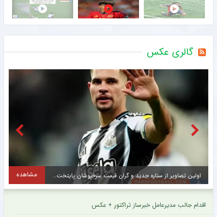
گالری عکس
مشاهده
اولین تصاویر از ستاره جدید و گران قیمت سرخپوشان پایتخت + عکس
ح
اقدام جالب مدیرعامل خبرساز تراکتور + عکس