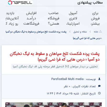
مطالب پیشنهادی
برای
آمپول
صاحب
افزایش
بازدید
فروش
لاغری
فروشگاه
درآمـد
آنلاین‌شاپت
بیشتر،
اسپارتینا،
هستی؟
فروشگاهت
رو زیاد کن،
همین
ا میلیون
وام تا ۳
رو تضمین
بازدید بالاتر
خانه
مقاله و تحلیل
پشت پرده شکست تلخ سپاهان و سقوط به لیگ نخبگان دو آسیا
حالا
تومان
میلیارد
کن
= درآمد
اقدام
؛ درس هایی که فرا نمی گیریم!
ارزان‌تر از
تومان
بیشتر
کن (
همه‌جا!
بگیر
ثبت
پشت پرده شکست تلخ سپاهان و سقوط به لیگ نخبگان
نام
دو آسیا ؛ درس هایی که فرا نمی گیریم!
کن )
تحلیلی بر دیدار سپاهان 2-3 الدحیل قطر مرحله پلی اف لیگ نخبگان آسیا
نویسنده : Parsfootball Multi media
تعداد نظرات کاربران :
۰ نظر
تاریخ انتشار : شنبه ۲۵ مرداد ۱۴۰۴ | ۱۲:۴۴