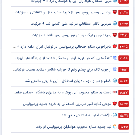
مربی استقلال هواداران آبی را خوشحال کرد !! + جزئیات
۲۲:۳۶
رونمایی رسمی پرسپولیس از خرید جدید نقل و انتقالاتی + جزئیات
۲۲:۲۸
سرمربی ناکام استقلالی در تیم ملی آفتابی شد + جزئیات
۲۲:۲۳
پدیده جوان لیگ برتر در تور پرسپولیس افتاد + جزئیات
۲۲:۱۹
ماجراجویی ستاره جنجالی پرسپولیس در فوتبال ایران ادامه دارد + جزئیات
۲۲:۱۵
آهنگ‌هایی که در تاریخ فوتبال ماندگار شدند؛ از ورزشگاه‌های اروپا تا جام جهانی
۱۹:۵۸
از چوب تاک برای چشم زخم تا جوراب شانس؛ عقاید عجیب فوتبالیست‌ها!
۱۹:۵۱
اقدام جدی و مهم مدیران استقلال ؛ این خارجی ماندنی شد
۱۸:۳۴
دست رد ستاره محبوب آبی پوشان به مدیران باشگاه ؛ جدایی قطعی است !
۱۸:۲۷
شوخی کنایه آمیز سرمربی استقلالی به خرید جدید پرسپولیس
۱۸:۲۲
بازگشت آدان به استقلال جدی شد
۱۵:۴۹
تیم جدید ستاره محبوب هواداران پرسپولیس لو رفت
۱۵:۴۵