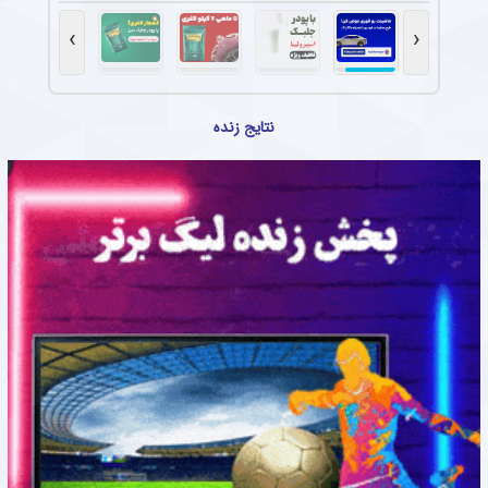
›
‹
نتایج زنده