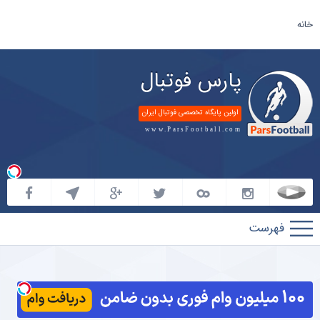
خانه
پارس فوتبال
اولین پایگاه تخصصی فوتبال ایران
www.ParsFootball.com
پارس
فوتبال