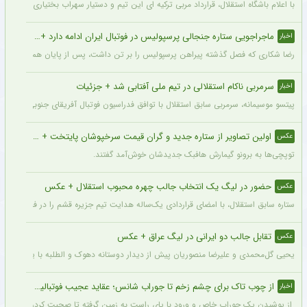
با اعلام باشگاه استقلال، قرارداد مربی ترکیه ای این تیم و دستیار سهراب بختیاری زاده تمد
ماجراجویی ستاره جنجالی پرسپولیس در فوتبال ایران ادامه دارد + جزئیات
اخبار
رضا شکاری که فصل گذشته پیراهن پرسپولیس را بر تن داشت، پس از پایان همکاری با این
سرمربی ناکام استقلالی در تیم ملی آفتابی شد + جزئیات
اخبار
پیتسو موسیمانه، سرمربی سابق استقلال با توافق فدراسیون فوتبال آفریقای جنوبی به‌عنو
اولین تصاویر از ستاره جدید و گران قیمت سرخپوشان پایتخت + عکس
عکس
توپچی‌ها به برونو گیمارش هافبک جدیدشان خوش‌آمد گفتند.
حضور در لیگ یک انتخاب جالب چهره محبوب استقلال + عکس
عکس
ستاره سابق استقلال، با امضای قراردادی یک‌ساله هدایت تیم جزیره قشم را در فصل جدید 
تقابل جالب دو ایرانی در لیگ عراق + عکس
عکس
یحیی گل‌محمدی و علیرضا منصوریان پیش از دیدار دوستانه دهوک و الطلبه با یکدیگر دیدار
از چوب تاک برای چشم زخم تا جوراب شانس؛ عقاید عجیب فوتبالیست‌ها!
اخبار
از پوشیدن یک جوراب خاص و ورود با پای راست به زمین گرفته تا صحبت کردن با تیرک در