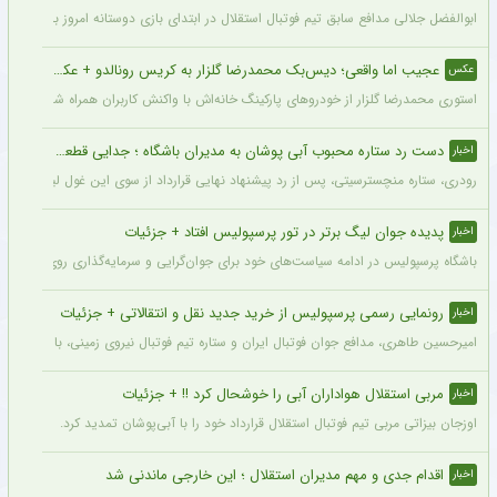
ابوالفضل جلالی مدافع سابق تیم فوتبال استقلال در ابتدای بازی دوستانه امروز با آلومینی
عجیب اما واقعی؛ دیس‌بک محمدرضا گلزار به کریس رونالدو + عکس
عکس
استوری محمدرضا گلزار از خودروهای پارکینگ خانه‌اش با واکنش کاربران همراه شده و برخی 
دست رد ستاره محبوب آبی پوشان به مدیران باشگاه ؛ جدایی قطعی است !
اخبار
رودری، ستاره منچسترسیتی، پس از رد پیشنهاد نهایی قرارداد از سوی این غول لیگ برتری،
پدیده جوان لیگ برتر در تور پرسپولیس افتاد + جزئیات
اخبار
باشگاه پرسپولیس در ادامه سیاست‌های خود برای جوان‌گرایی و سرمایه‌گذاری روی استعدادهای آینده فوتبال ایران، ک
رونمایی رسمی پرسپولیس از خرید جدید نقل و انتقالاتی + جزئیات
اخبار
امیرحسین طاهری، مدافع جوان فوتبال ایران و ستاره تیم فوتبال نیروی زمینی، با قرارداد
مربی استقلال هواداران آبی را خوشحال کرد !! + جزئیات
اخبار
اوزجان بیزاتی مربی تیم فوتبال استقلال قرارداد خود را با آبی‌پوشان تمدید کرد.
اقدام جدی و مهم مدیران استقلال ؛ این خارجی ماندنی شد
اخبار