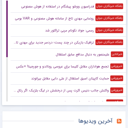
فدراسیون ووشو پیشگام در استفاده از هوش مصنوعی
باشگاه خبرنگاران جوان
رونمایی مهدی تاج از سامانه هوش مصنوعی و VAR بومی
باشگاه خبرنگاران جوان
رسمی: جواد نکونام مربی تراکتور شد
باشگاه خبرنگاران جوان
ترافیک بازیکن در چند پست؛ دردسر جدید برای مهدی تارتار
باشگاه خبرنگاران جوان
علیمنصور به دنبال مدافع سابق استقلال
خبرانلاین
تجمع هواداران مقابل کلیسا برای عروسی رونالدو و جورجینا! +عکس
خبرورزشی
حمایت کاپیتان اسبق استقلال از علی دایی مقابل بیرانوند
خبرورزشی
واکنش جالب دنیس اکرت پس از درخشش در لیگ بلژیک: اگر رئال مادرید پیشنهاد بدهد…!
خبرورزشی
داوری فوتبال زیر ذره‌بین هوش مصنوعی
خبرگزاری مهر
دلیل جدایی رامین رضاییان از استقلال چه بود؟
مشرق نیوز
آخرین ویدیوها
تاج: هوش مصنوعی باید در فوتبال ایران گسترش پیدا کند /تمام بازی‌های لیگ با استفاده از VAR برگزار می‌شود
خبرگزاری دانشجو