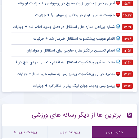
آخرین خبر از حضور لژیونر مطرح در پرسپولیس + جزئیات لو رفته
۱۵:۴۱
حکومت نظامی تارتار در رختکن پرسپولیس! + جزئیات
۱۵:۲۲
شماره پیراهن ستاره های استقلال در فصل جدید اعلام شد + جزئیات
۱۳:۱۹
اقدام عجیب پیشکسوت استقلال خبرساز شد + جزئیات
۱۳:۰۸
اقدام تحسین برانگیز ستاره خارجی برای استقلال و هواداران
۱۲:۵۱
متلک سنگین پیشکسوت استقلال به اقدام جنجالی مهدی تاج در فدراسیون فوتبال
۱۲:۴۰
توصیه حیاتی پیشکسوت پرسپولیس به ستاره های سرخ + جزئیات
۱۲:۲۹
پرسپولیس پدیده جوان لیگ برتر را شکار کرد + جزئیات
۱۲:۱۶
برترین ها از دیگر رسانه های ورزشی
جدید ترین
پربیننده ترین
پربحث ترین ها