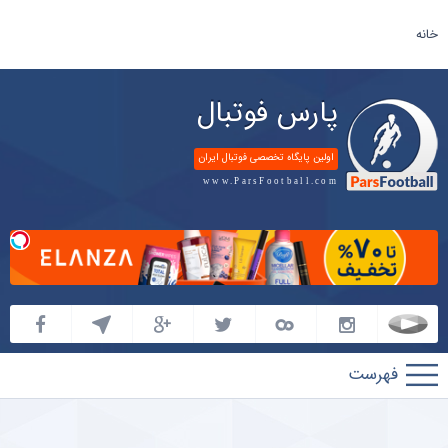
خانه
پارس فوتبال
اولین پایگاه تخصصی فوتبال ایران
www.ParsFootball.com
پارس
فوتبال