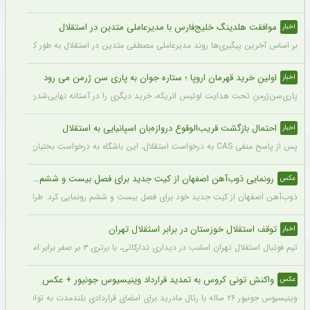
موافقت هلدینگ خلیج‌فارس با مدیرعاملی متدین در استقلال
اخبار
بر اساس آخرین پیگیری‌ها روند مدیرعاملی مصطفی متدین در استقلال به طور کامل طی شد
اولین خرید قهرمان اروپا ؛ ستاره جوان به پاری سن ژرمن می رود
اخبار
پاری‌سن‌ژرمنِ تحت هدایت لوئیس انریکه، خرید دیگری را در آستانه نهایی‌شدن دارد.
احتمال بازگشت قریب‌الوقوع دروازه‌بان اسپانیایی به استقلال
اخبار
پس از پاسخ منفی CAS به درخواست استقلال، این باشگاه به درخواست بختیاری‌زاده قصد دارد قرارداد آنتونیو آدان، دروازه‌بان اسپانیایی فصل گذشته، را تمدید کند.
رونمایی ذوب‌آهن اصفهان از کیت جدید برای فصل بیست و ششم + عکس
عکس
ذوب‌آهن اصفهان از کیت جدید خود برای فصل بیست و ششم رونمایی کرد. طراحی پیراهن با
توقف استقلال خوزستان در برابر استقلال تهران
اخبار
تیم فوتبال استقلال تهران امشب در دیداری تدارکاتی، با برتری ۳ بر صفر برابر استقلال خوزستان، با دبل سعید سحرخیزان و گل یاسر آسانی پیروز شد.
واکنش تونی کروس به تمدید قرارداد وینیسیوس جونیور + عکس
عکس
وینیسیوس جونیور ۲۶ ساله با رئال مادرید برای امضای قراردادی بلندمدت به توافق رسید که او را تا سال ۲۰۳۲ در سانتیاگو برنابئو نگه خواهد داشت و به شایعات درباره احتمال جدایی‌اش از این باشگاه پایان می‌دهد.