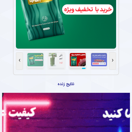
›
‹
نتایج زنده