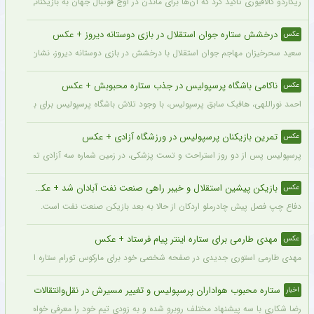
ریکاردو کالافیوری تاکید کرد که آن‌ها برای ماندن در اوج فوتبال جهان به بازیکنانی در سطح و
درخشش ستاره جوان استقلال در بازی دوستانه دیروز + عکس
عکس
سعید سحرخیزان مهاجم جوان استقلال با درخشش در بازی دوستانه دیروز، نشان داد آماد
ناکامی باشگاه پرسپولیس در جذب ستاره محبوبش + عکس
عکس
احمد نوراللهی، هافبک سابق پرسپولیس، با وجود تلاش باشگاه پرسپولیس برای بازگشت او، 
تمرین بازیکنان پرسپولیس در ورزشگاه آزادی + عکس
عکس
پرسپولیس پس از دو روز استراحت و تست پزشکی، در زمین شماره سه آزادی تمرین کرد.
بازیکن پیشین استقلال و خیبر راهی صنعت نفت آبادان شد + عکس
عکس
دفاع چپ فصل پیش چادرملو اردکان از حالا به بعد بازیکن صنعت نفت است.
مهدی طارمی برای ستاره اینتر پیام فرستاد + عکس
عکس
مهدی طارمی استوری جدیدی در صفحه شخصی خود برای مارکوس تورام ستاره اینتر منتشر 
ستاره محبوب هواداران پرسپولیس و تغییر مسیرش در نقل‌وانتقالات
اخبار
رضا شکاری با سه پیشنهاد مختلف روبرو شده و به زودی تیم خود را معرفی خواهد کرد.