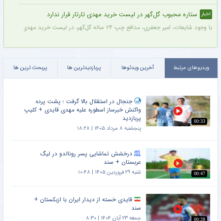
ستاره محبوب گل‌گهر در لیست خرید مهدی تارتار قرار ندارد
اخبار
با وجود شایعات، امیر جعفری، مدافع چپ ۲۴ ساله گل‌گهر، در لیست خرید مهدی تارتار قرار ندارد.
ویدیوهای مرتبط
آخرین ویدئوها
پربازدیدترین ها
پربحث ترین ها
جنجال در استقلال بالا گرفت ؛ پشت پرده
واکنش خبرساز اسطوره علیه مهدی قایدی + کلیپ
پربازدید
00:33
پنجشنبه ۸ مرداد ۱۴۰۵ | ۱۸:۲۸
درخشش تماشایی پسر رونالدو در لیگ
عربستان + سند
شنبه ۲۹ فروردین ۱۴۰۵ | ۱۰:۴۸
00:47
قایدی خسته از دیدار ایران با ازبکستان +
سند
جمعه ۲۳ آبان ۱۴۰۴ | ۸:۳۰
00:28