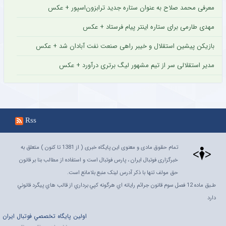
معرفی محمد صلاح به عنوان ستاره جدید ترابزون‌اسپور + عکس
مهدی طارمی برای ستاره اینتر پیام فرستاد + عکس
بازیکن پیشین استقلال و خیبر راهی صنعت نفت آبادان شد + عکس
مدیر استقلالی سر از تیم مشهور لیگ برتری درآورد + عکس
Rss
تمام حقوق مادی و معنوی این پایگاه خبری ( از 1381 تا کنون ) متعلق به
خبرگزاری فوتبال ایران ، پارس فوتبال است و استفاده از مطالب بنا بر قانون
حق مولف تنها با ذکر آدرس لینک منبع بلامانع است.
طـبق ماده 12 فصل سوم قانون جرائم رايانه اي هرگونه کپي برداري از قالب هاي پيگرد قانوني
دارد
اولين پايگاه تخصصي فوتبال ايران