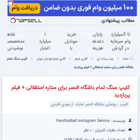
مطالب پیشنهادی
تا 3میلیارد
پایان
خرید
۱
شاهکار
وام سرمایه
دغدغه
موبایل
میلیارد
متخصصین:تو
در گردش
هزینه
با
اعتبار
نوشیدنی گیا
فروشندگان
های
اسنپ
خرید
خوش طعم بر
خانه
چند رسانه ای
گالری فیلم
گالری فیلم فوتبال جهان
کلیپ سنگ تمام
=>
دندان
پی |
طلا |
پاکسازی کب
فروشگاهت
پزشکی
باشگاه النصر برای ستاره استقلالی + فیلم پربازدید
در ۴
بدون
رو ثبت
با پک
قسط
ضامن
کن
سفید
بدون
و چک
کلیپ سنگ تمام باشگاه النصر برای ستاره استقلالی + فیلم
کننده
سود و
پربازدید
خانگی
کارمزد!
کلیپ ؛ رونمایی باشگاه النصر امارات از مهدی قایدی
نویسنده : Parsfootball Instagram Service
تعداد نظرات کاربران :
۰ نظر
تاریخ انتشار : شنبه ۴ مرداد ۱۴۰۴ | ۱۲:۳۹