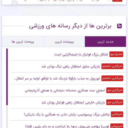
برترین ها از دیگر رسانه های ورزشی
جدید ترین
پربیننده ترین
پربحث ترین ها
اشکال بزرگ فوتبال ما نتیجه‌گرایی است
مشرق نیوز
بازیکن سابق استقلال راهی لیگ یونان شد
خبرگزاری دانشجو
لیورپول به جذب بارکولا نزدیک شد با توافق اولیه بر سر انتقال ستاره PSG
خبرگزاری دانشجو
امضای سند همکاری سه‌ساله دنیامالی با همتای آذربایجانی
خبرگزاری مهر
بازیکن خارجی استقلال راهی فوتبال یونان شد
خبرگزاری مهر
چالش بزرگ پرسپولیس؛ پایان دادن به همکاری با یک بازیکن!
خبرانلاین
فوری| مهاجم ملی‌پوش دعوا راه انداخت و به دام پلیس افتاد!
خبرورزشی