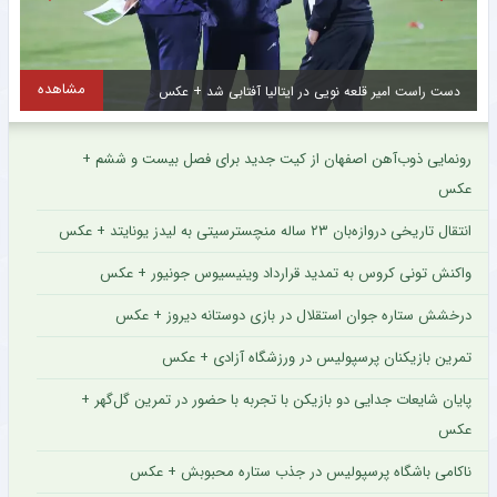
مشاهده
دست راست امیر قلعه نویی در ایتالیا آفتابی شد + عکس
ت
رونمایی ذوب‌آهن اصفهان از کیت جدید برای فصل بیست و ششم +
عکس
انتقال تاریخی دروازه‌بان ۲۳ ساله منچسترسیتی به لیدز یونایتد + عکس
واکنش تونی کروس به تمدید قرارداد وینیسیوس جونیور + عکس
درخشش ستاره جوان استقلال در بازی دوستانه دیروز + عکس
تمرین بازیکنان پرسپولیس در ورزشگاه آزادی + عکس
پایان شایعات جدایی دو بازیکن با تجربه با حضور در تمرین گل‌گهر +
عکس
ناکامی باشگاه پرسپولیس در جذب ستاره محبوبش + عکس