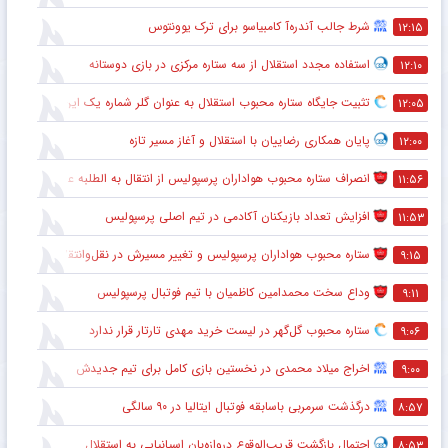
شرط جالب آندره‌آ کامبیاسو برای ترک یوونتوس
۱۲:۱۵
استفاده مجدد استقلال از سه ستاره مرکزی در بازی دوستانه
۱۲:۱۰
تثبیت جایگاه ستاره محبوب استقلال به عنوان گلر شماره یک این تیم برای شروع لیگ
۱۲:۰۵
پایان همکاری رضاییان با استقلال و آغاز مسیر تازه
۱۲:۰۰
انصراف ستاره محبوب هواداران پرسپولیس از انتقال به الطلبه عراق
۱۱:۵۶
افزایش تعداد بازیکنان آکادمی در تیم اصلی پرسپولیس
۱۱:۵۳
ستاره محبوب هواداران پرسپولیس و تغییر مسیرش در نقل‌وانتقالات
۹:۱۵
وداع سخت محمدامین کاظمیان با تیم فوتبال پرسپولیس
۹:۱۱
ستاره محبوب گل‌گهر در لیست خرید مهدی تارتار قرار ندارد
۹:۰۶
اخراج میلاد محمدی در نخستین بازی کامل برای تیم جدیدش
۹:۰۰
درگذشت سرمربی باسابقه فوتبال ایتالیا در ۹۰ سالگی
۸:۵۷
احتمال بازگشت قریب‌الوقوع دروازه‌بان اسپانیایی به استقلال
۸:۵۳