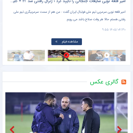
کلیپ لورفته از آرزوی نتانیاهو برای جام جهانی خبرساز شد + کلیپ پربازدید
امیر قلعه نویی شایعات جنجالی را تایید کرد ؛ ژنرال رفتنی شد ؟!! + کلیپ پربازدید
امیر قلعه‌ نویی سرمربی تیم ملی فوتبال ایران گفت : من هم از سمت سرمربیگری تیم ملی
مهد
ایت
رفتنی هستم حالا هر وقت صلاح باشد می رویم.
راج
استق
۱۸:۲۸
۱۴۰۵/۰۴/۳۰ ۹:۵۵
هم 
مشاهده فیلم
گالری عکس