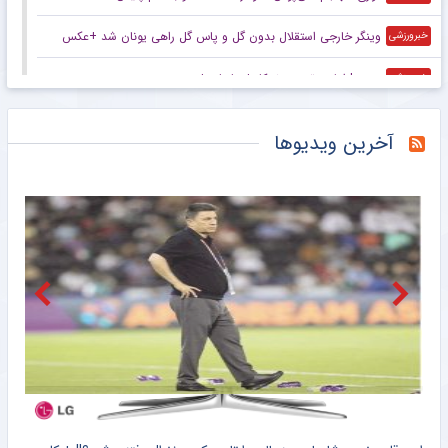
وینگر خارجی استقلال بدون گل و پاس گل راهی یونان شد +عکس
خبرورزشی
ویدیو| اولین تمرین نیوکاسل با یایسله
خبرورزشی
بازیکن سابق استقلال به لیگ یونان کوچ کرد
خبرگزاری میزان
آخرین ویدیوها
توافق دنیامالی و همتای آذربایجانی برای گسترش همکاری‌های ورزش و جوانان ایران و جمهوری آذربایجان
خبرگزاری دانشجو
مس رفسنجان هنوز تسلیم نشده؛ امیدواری به CAS برای بازگشت به لیگ برتر
خبرورزشی
ویدیو| درخواست لغو پلی‌آف جنجالی به CAS ارسال شد
خبرورزشی
چرا محمد صلاح ترکیه را به عربستان و آمریکا ترجیح داد
مشرق نیوز
فیلم/ محمد صلاح مات و مبهوت استقبال هواداران ترابزون اسپور
مشرق نیوز