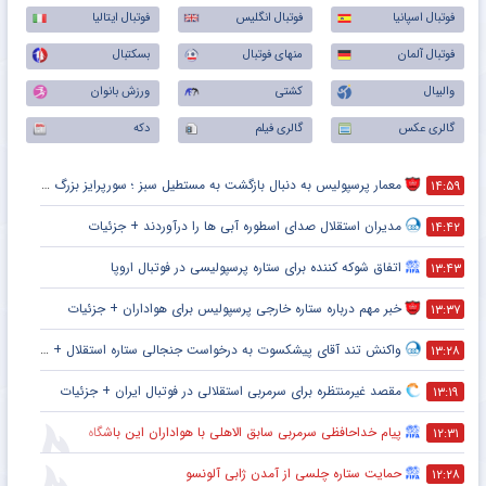
فوتبال اسپانیا
فوتبال انگلیس
فوتبال ایتالیا
فوتبال آلمان
منهای فوتبال
بسکتبال
والیبال
کشتی
ورزش بانوان
گالری عکس
گالری فیلم
دکه
معمار پرسپولیس به دنبال بازگشت به مستطیل سبز ؛ سورپرایز بزرگ در راه است ؟ + جزئیات
۱۴:۵۹
مدیران استقلال صدای اسطوره آبی ها را درآوردند + جزئیات
۱۴:۴۲
اتفاق شوکه کننده برای ستاره پرسپولیسی در فوتبال اروپا
۱۳:۴۳
خبر مهم درباره ستاره خارجی پرسپولیس برای هواداران + جزئیات
۱۳:۳۷
واکنش تند آقای پیشکسوت به درخواست جنجالی ستاره استقلال + جزئیات
۱۳:۲۸
مقصد غیرمنتظره برای سرمربی استقلالی در فوتبال ایران + جزئیات
۱۳:۱۹
پیام خداحافظی سرمربی سابق الاهلی با هواداران این باشگاه
۱۲:۳۱
حمایت ستاره چلسی از آمدن ژابی آلونسو
۱۲:۲۸