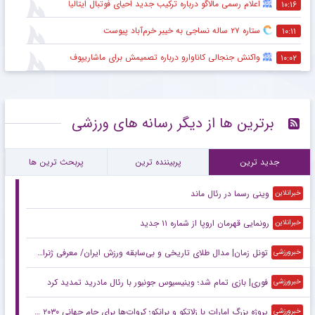
اعلام رسمی مالاگو درباره ترکیب جدید احیای فوتبال ایتالیا
۱۰:۱۶
ستاره ۲۷ ساله نساجی به خیبر خرم‌آباد پیوست
۱۰:۱۱
واکنش جنجالی کاناوارو درباره تصمیمش برای ماشاریپوف
۱۰:۰۲
برترین ها از دیگر رسانه های ورزشی
جدید ترین
پربیننده ترین
پربحث ترین ها
وینی رسما در رئال ماند
خبرانلاین
رونمایی قهرمان اروپا از شماره ۱۱ جدید
خبرانلاین
تونل زمان| مدال طلای تاریخی و بی‌سابقه ورزش ایران/ معرفی ژنرال ۷ ستاره به کشتی جهان
خبرورزشی
فوری| بازی تمام شد؛ وینیسیوس جونیور با رئال مادرید تمدید کرد
خبرورزشی
پروژه بزرگ امارات با زلاتکو و برانکو؛ کروات‌ها برای جام جهانی ۲۰۳۰ می‌آیند
خبرورزشی