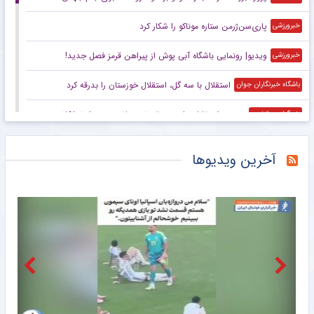
پاری‌سن‌ژرمن ستاره موناکو را شکار کرد
خبرورزشی
ویدیو| رونمایی باشگاه آبی پوش از پیراهن قرمز فصل جدید!
خبرورزشی
استقلال با سه گل، استقلال خوزستان را بدرقه کرد
باشگاه خبرنگاران جوان
پیروزی استقلال برابر هم نام خوزستانی در دیدار تدارکاتی
خبرگزاری دانشجو
با تصمیم فدراسیون جهانی وزنه‌برداری؛ رکورد‌های جهانی یوسفی و نصیری حفظ شد
خبرگزاری دانشجو
آخرین ویدیوها
پیروزی استقلال مقابل همنام خوزستانی در دیداری تدارکاتی
خبرگزاری مهر
پیروزی استقلال مقابل هم‌نام اهوازی در دیداری تدارکاتی
خبرگزاری ایلنا
برد استقلال در بازی تدارکاتی
خبرانلاین
افشای رفتارهای غیراخلاقی فدراسیون فوتبال کره جنوبی!
خبرانلاین
استقلال با ۳ گل از سد استقلال گذشت؛ روز درخشان سحرخیزان
خبرورزشی