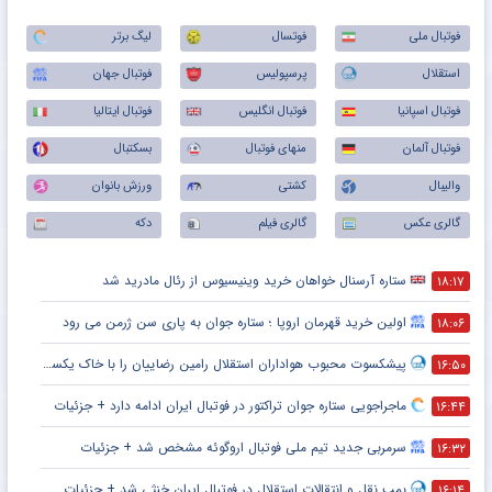
فوتبال ملی
فوتسال
لیگ برتر
استقلال
پرسپولیس
فوتبال جهان
فوتبال اسپانیا
فوتبال انگلیس
فوتبال ایتالیا
فوتبال آلمان
منهای فوتبال
بسکتبال
والیبال
کشتی
ورزش بانوان
گالری عکس
گالری فیلم
دکه
ستاره آرسنال خواهان خرید وینیسیوس از رئال مادرید شد
۱۸:۱۷
اولین خرید قهرمان اروپا ؛ ستاره جوان به پاری سن ژرمن می رود
۱۸:۰۶
پیشکسوت محبوب هواداران استقلال رامین رضاییان را با خاک یکسان کرد + جزئیات
۱۶:۵۰
ماجراجویی ستاره جوان تراکتور در فوتبال ایران ادامه دارد + جزئیات
۱۶:۴۴
سرمربی جدید تیم ملی فوتبال اروگوئه مشخص شد + جزئیات
۱۶:۳۲
بمب نقل و انتقالات استقلال در فوتبال ایران خنثی شد + جزئیات
۱۶:۱۴