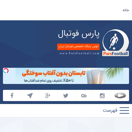
خانه
پارس فوتبال
اولین پایگاه تخصصی فوتبال ایران
www.ParsFootball.com
پارس
فوتبال