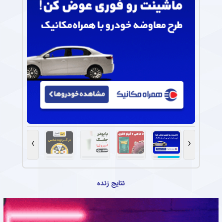
›
‹
نتایج زنده