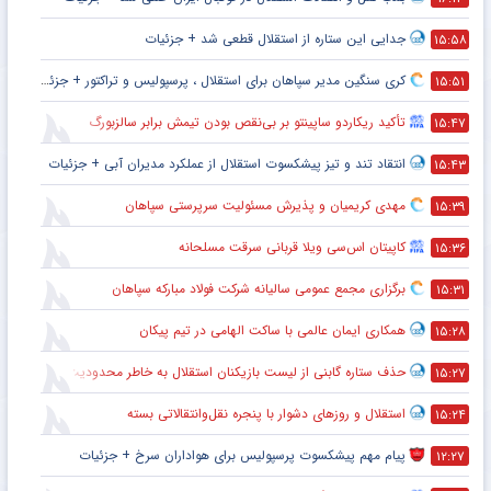
جدایی این ستاره از استقلال قطعی شد + جزئیات
۱۵:۵۸
کری سنگین مدیر سپاهان برای استقلال ، پرسپولیس و تراکتور + جزئیات
۱۵:۵۱
تأکید ریکاردو ساپینتو بر بی‌نقص بودن تیمش برابر سالزبورگ
۱۵:۴۷
انتقاد تند و تیز پیشکسوت استقلال از عملکرد مدیران آبی + جزئیات
۱۵:۴۳
مهدی کریمیان و پذیرش مسئولیت سرپرستی سپاهان
۱۵:۳۹
کاپیتان اس‌سی ویلا قربانی سرقت مسلحانه
۱۵:۳۶
برگزاری مجمع عمومی سالیانه شرکت فولاد مبارکه سپاهان
۱۵:۳۱
همکاری ایمان عالمی با ساکت الهامی در تیم پیکان
۱۵:۲۸
حذف ستاره گابنی از لیست بازیکنان استقلال به خاطر محدودیت نقل‌وانتقالاتی
۱۵:۲۷
استقلال و روزهای دشوار با پنجره نقل‌وانتقالاتی بسته
۱۵:۲۴
پیام مهم پیشکسوت پرسپولیس برای هواداران سرخ + جزئیات
۱۲:۲۷