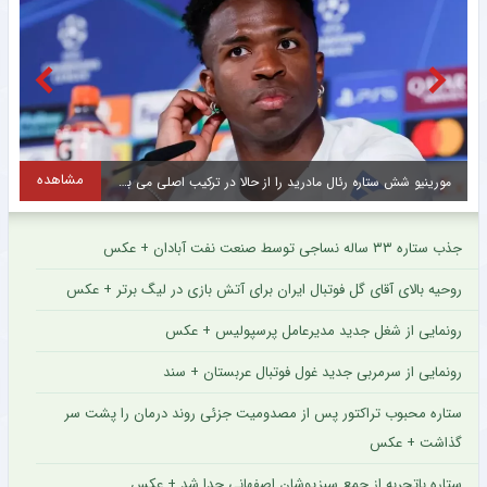
مشاهده
بازیکن پیشین استقلال و خیبر راهی صنعت نفت آبادان شد + عکس
م
جذب ستاره ۳۳ ساله نساجی توسط صنعت نفت آبادان + عکس
روحیه بالای آقای گل فوتبال ایران برای آتش بازی در لیگ برتر + عکس
رونمایی از شغل جدید مدیرعامل پرسپولیس + عکس
رونمایی از سرمربی جدید غول فوتبال عربستان + سند
ستاره محبوب تراکتور پس از مصدومیت جزئی روند درمان را پشت سر
گذاشت + عکس
ستاره باتجربه از جمع سبزپوشان اصفهانی جدا شد + عکس