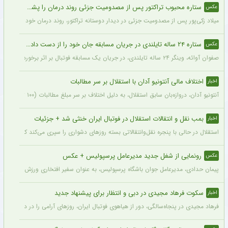
ستاره محبوب تراکتور پس از مصدومیت جزئی روند درمان را پشت سر گذاشت + عکس
عکس
میلاد زکی‌پور پس از مصدومیت جزئی در دیدار دوستانه تراکتور، روند درمان خود را پشت 
ستاره ۲۴ ساله تایلندی در جریان مسابقه جان خود را از دست داد + عکس
عکس
صفوان آوائه، وینگر ۲۴ ساله تایلندی، در جریان یک مسابقه فوتبال بر اثر برخورد صاعقه جان خود را از دست داد.
اختلاف مالی آنتونیو آدان با استقلال بر سر مطالبات
اخبار
آنتونیو آدان، دروازه‌بان سابق استقلال، به دلیل اختلاف بر سر مبلغ مطالبات (۱۰۰ تا ۲۰۰ هزار یورو) قصد شکایت از باشگاه را دارد.
بمب نقل و انتقالات استقلال در فوتبال ایران خنثی شد + جزئیات
اخبار
استقلال در حالی با پنجره نقل‌وانتقالاتی بسته روزهای دشواری را سپری می‌کند که در همی
رونمایی از شغل جدید مدیرعامل پرسپولیس + عکس
عکس
پیمان حدادی، مدیرعامل جوان باشگاه پرسپولیس، به عنوان سفیر افتخاری ورزش چوگان ان
سکوت فرهاد مجیدی در دبی و انتظار برای پیشنهاد جدید
اخبار
فرهاد مجیدی در پنجاه‌سالگی، دور از هیاهوی فوتبال ایران، روزهای آرامی را در دبی سپری 