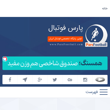
خانه
پارس فوتبال
اولین پایگاه تخصصی فوتبال ایران
www.ParsFootball.com
پارس
فوتبال