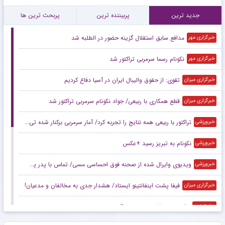
جدید ترین
پربیننده ترین
پربحث ترین ها
مدافع سابق استقلال گزینه حضور در الطلبه شد
خبرگزاری مهر
نکونام رسما سرمربی تراکتور شد
خبرگزاری مهر
تقوی: از حقوق والیبال ایران در آسیا دفاع کردیم
خبرگزاری میزان
قطع همکاری با ربیعی/ جواد نکونام سرمربی تراکتور شد
خبرگزاری میزان
تراکتور با ربیعی همه نتایج را تجربه کرد/ آمار سرمربی برکنار شده تی‌تی‌ها
خبرورزشی
نکونام به تبریز رسید +عکس
خبرورزشی
ویدیوی وایرال شده از صحنه فوق احساسی مسی/ تماس با پدر پس از اولین قهرمانی ملی!
خبرورزشی
فیفا پشت اینفانتینو ایستاد/ هشدار جدی به مخالفان و مدعیان!
خبرگزاری میزان
پشت پرده تغییر سرمربی تراکتور
مشرق نیوز