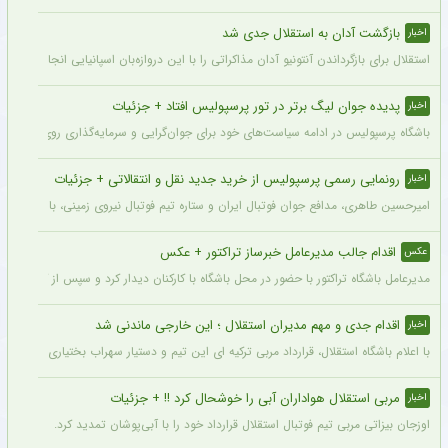
بازگشت آدان به استقلال جدی شد
اخبار
استقلال برای بازگرداندن آنتونیو آدان مذاکراتی را با این دروازه‌بان اسپانیایی انجام داده و قرار است مذاکرات اوایل هفته نهایی شود. آدان
پدیده جوان لیگ برتر در تور پرسپولیس افتاد + جزئیات
اخبار
باشگاه پرسپولیس در ادامه سیاست‌های خود برای جوان‌گرایی و سرمایه‌گذاری روی استعدادهای آینده فوتبال ایران، ک
رونمایی رسمی پرسپولیس از خرید جدید نقل و انتقالاتی + جزئیات
اخبار
امیرحسین طاهری، مدافع جوان فوتبال ایران و ستاره تیم فوتبال نیروی زمینی، با قرارداد
اقدام جالب مدیرعامل خبرساز تراکتور + عکس
عکس
مدیرعامل باشگاه تراکتور با حضور در محل باشگاه با کارکنان دیدار کرد و سپس از کمپ تمری
اقدام جدی و مهم مدیران استقلال ؛ این خارجی ماندنی شد
اخبار
با اعلام باشگاه استقلال، قرارداد مربی ترکیه ای این تیم و دستیار سهراب بختیاری زاده تمد
مربی استقلال هواداران آبی را خوشحال کرد !! + جزئیات
اخبار
اوزجان بیزاتی مربی تیم فوتبال استقلال قرارداد خود را با آبی‌پوشان تمدید کرد.