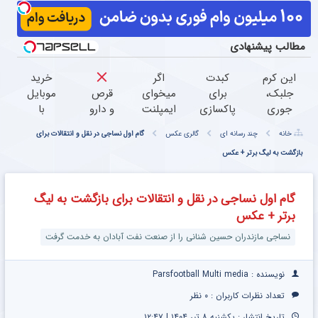
مطالب پیشنهادی
این کرم
کبدت
اگر
خرید
جلبک،
برای
میخوای
قرص‌
موبایل
جوری
پاکسازی
ایمپلنت
و دارو
با
چروکاتو
به این
کنی
نخور
اسنپ
خانه
چند رسانه ای
گالری عکس
گام اول نساجی در نقل و انتقالات برای
صاف
نوشیدنی
الان
پی |
میکنه
بازگشت به لیگ برتر + عکس
گیاهی
وقتشه |
درمان
در ۴
که انگار
نیاز داره
فقط با
زانودرد
قسط
بوتاکس
۲۵
بدون
بدون
گام اول نساجی در نقل و انتقالات برای بازگشت به لیگ
کردی!
میلیون
قرص
سود و
برتر + عکس
(تخفیف
تومان!!!
کارمزد!
ویژه)
نساجی مازندران حسین شنانی را از صنعت نفت آبادان به خدمت گرفت
نویسنده : Parsfootball Multi media
تعداد نظرات کاربران :
۰ نظر
تاریخ انتشار : یکشنبه ۸ تیر ۱۴۰۴ | ۱۲:۴۷