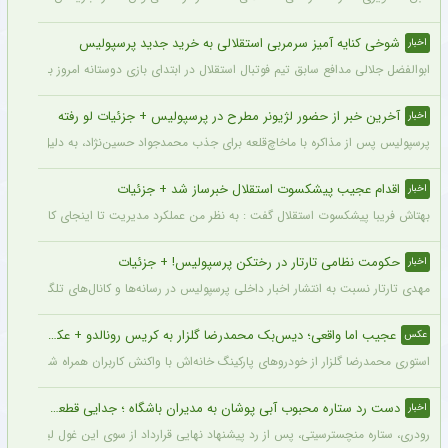
شوخی کنایه آمیز سرمربی استقلالی به خرید جدید پرسپولیس
اخبار
ابوالفضل جلالی مدافع سابق تیم فوتبال استقلال در ابتدای بازی دوستانه امروز با آلومینی
آخرین خبر از حضور لژیونر مطرح در پرسپولیس + جزئیات لو رفته
اخبار
پرسپولیس پس از مذاکره با ماخاچ‌قلعه برای جذب محمدجواد حسین‌نژاد، به دلیل رقم رضای
اقدام عجیب پیشکسوت استقلال خبرساز شد + جزئیات
اخبار
بهتاش فریبا پیشکسوت استقلال گفت : به نظر من عملکرد مدیریت تا اینجای کار قابل قبول 
حکومت نظامی تارتار در رختکن پرسپولیس! + جزئیات
اخبار
مهدی تارتار نسبت به انتشار اخبار داخلی پرسپولیس در رسانه‌ها و کانال‌های تلگرامی عصبا
عجیب اما واقعی؛ دیس‌بک محمدرضا گلزار به کریس رونالدو + عکس
عکس
استوری محمدرضا گلزار از خودروهای پارکینگ خانه‌اش با واکنش کاربران همراه شده و برخی 
دست رد ستاره محبوب آبی پوشان به مدیران باشگاه ؛ جدایی قطعی است !
اخبار
رودری، ستاره منچسترسیتی، پس از رد پیشنهاد نهایی قرارداد از سوی این غول لیگ برتری،