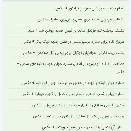
اقدام جالب مدیرعامل خبرساز تراکتور + عکس
انتخاب سرمربی جدید برای فصل پیش‌روی سایپا + عکس
تکلیف نیمکت تیم فوتبال سایپا در فصل جدید روشن شد + سند
شروع تازه برای ستاره پرسپولیسی در فصل جدید لیگ برتر + عکس
پشت پرده نگرانی هواداران فوتبال برای یحیی گل محمدی + عکس
ممانعت باشگاه آلومینیوم از انتقال ستاره جوان خود به تیم‌های مدعی +
عکس
ستاره جوان فولاد و ابهام در حضور در لیست نهایی این تیم + عکس
ستاره ایرانی شباب الاهلی منتظر شروع فصل و گلزنی دوباره + عکس
جدایی قرضی مدافع وسط بارسلونا به مقصد لیورپول + عکس
رضایت سرمربی پیکان از عملکرد بازیکنان جوان تیم + عکس
ستاره آرژانتینی رئال مادرید در مسیر فیورنتینا + عکس