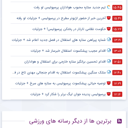
تیم جدید ستاره محبوب هواداران پرسپولیس لو رفت
۱۵:۴۵
آخرین خبر از حضور لژیونر مطرح در پرسپولیس + جزئیات لو رفته
۱۵:۴۱
حکومت نظامی تارتار در رختکن پرسپولیس! + جزئیات
۱۵:۲۲
شماره پیراهن ستاره های استقلال در فصل جدید اعلام شد + جزئیات
۱۳:۱۹
اقدام عجیب پیشکسوت استقلال خبرساز شد + جزئیات
۱۳:۰۸
اقدام تحسین برانگیز ستاره خارجی برای استقلال و هواداران
۱۲:۵۱
متلک سنگین پیشکسوت استقلال به اقدام جنجالی مهدی تاج در فدراسیون فوتبال
۱۲:۴۰
توصیه حیاتی پیشکسوت پرسپولیس به ستاره های سرخ + جزئیات
۱۲:۲۹
پرسپولیس پدیده جوان لیگ برتر را شکار کرد + جزئیات
۱۲:۱۶
برترین ها از دیگر رسانه های ورزشی