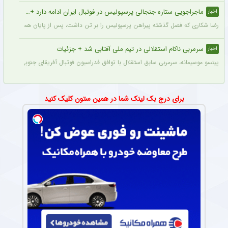
ماجراجویی ستاره جنجالی پرسپولیس در فوتبال ایران ادامه دارد + جزئیات
اخبار
رضا شکاری که فصل گذشته پیراهن پرسپولیس را بر تن داشت، پس از پایان همکاری با این
سرمربی ناکام استقلالی در تیم ملی آفتابی شد + جزئیات
اخبار
پیتسو موسیمانه، سرمربی سابق استقلال با توافق فدراسیون فوتبال آفریقای جنوبی به‌عنو
برای درج بک لینک شما در همین ستون کلیک کنید