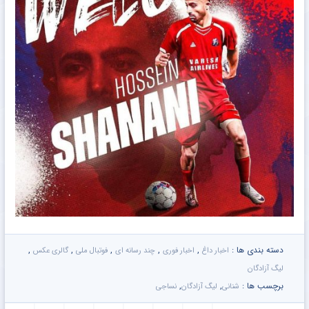
دسته بندی ها :
,
,
,
,
,
اخبار داغ
اخبار فوری
چند رسانه ای
فوتبال ملی
گالری عکس
لیگ آزادگان
برچسب ها :
,
,
شنانی
لیگ آزادگان
نساجی