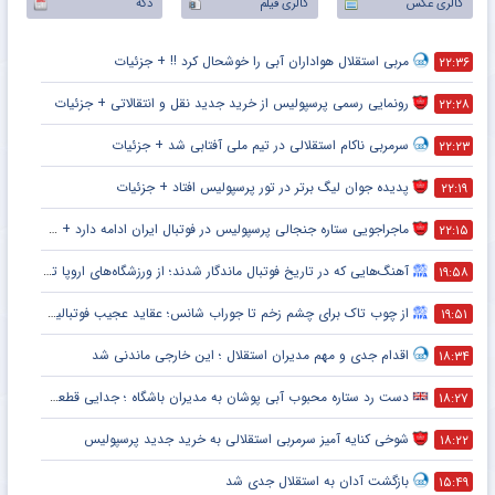
گالری عکس
گالری فیلم
دکه
مربی استقلال هواداران آبی را خوشحال کرد !! + جزئیات
۲۲:۳۶
رونمایی رسمی پرسپولیس از خرید جدید نقل و انتقالاتی + جزئیات
۲۲:۲۸
سرمربی ناکام استقلالی در تیم ملی آفتابی شد + جزئیات
۲۲:۲۳
پدیده جوان لیگ برتر در تور پرسپولیس افتاد + جزئیات
۲۲:۱۹
ماجراجویی ستاره جنجالی پرسپولیس در فوتبال ایران ادامه دارد + جزئیات
۲۲:۱۵
آهنگ‌هایی که در تاریخ فوتبال ماندگار شدند؛ از ورزشگاه‌های اروپا تا جام جهانی
۱۹:۵۸
از چوب تاک برای چشم زخم تا جوراب شانس؛ عقاید عجیب فوتبالیست‌ها!
۱۹:۵۱
اقدام جدی و مهم مدیران استقلال ؛ این خارجی ماندنی شد
۱۸:۳۴
دست رد ستاره محبوب آبی پوشان به مدیران باشگاه ؛ جدایی قطعی است !
۱۸:۲۷
شوخی کنایه آمیز سرمربی استقلالی به خرید جدید پرسپولیس
۱۸:۲۲
بازگشت آدان به استقلال جدی شد
۱۵:۴۹